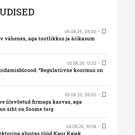
UDISED
06.08.26, 08:00
rv vähenes, aga tootlikkus ja ärikasum
05.08.26, 13:22
pidamisbürood: “Regulatiivne koormus on
05.08.26, 08:00
ve ülevõetud firmaga kasvas, aga
us siht on Soome turg
04.08.26, 10:58
ektorina alustas tööd Kaur Kajak