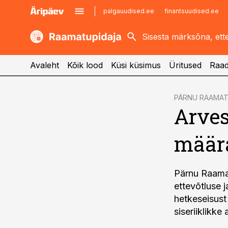
palgauudised.ee
finantsuudised.ee
kaubandus.ee
imelineajalugu.ee
kinnisvarauudised.ee
imelineteadus.ee
Avaleht
Kõik lood
Küsi küsimus
Üritused
Raad
cebook
PÄRNU RAAMA
Arves
Twitter)
kedIn
määr
ail
k
Pärnu Raamat
ettevõtluse 
hetkeseisust
siseriiklikke