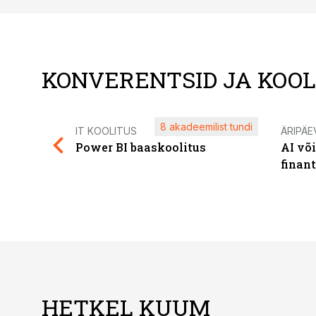
KONVERENTSID JA KOO
8 akadeemilist tundi
IT KOOLITUS
ÄRIPÄE
Power BI baaskoolitus
AI võ
finan
HETKEL KUUM