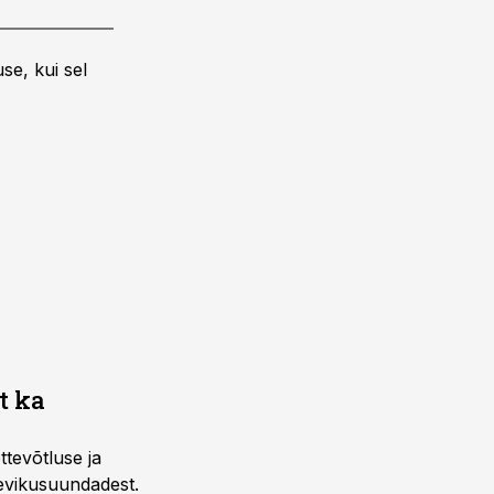
se, kui sel
t ka
tevõtluse ja
levikusuundadest.