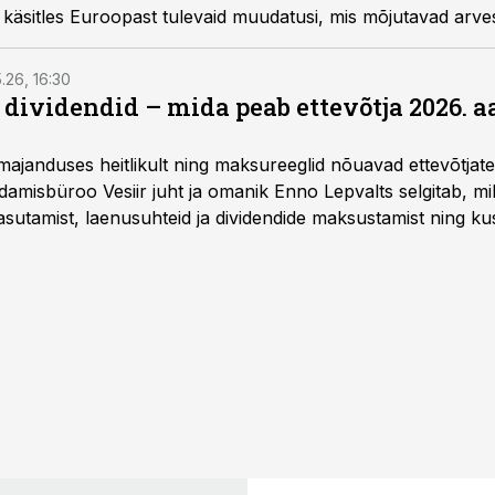
käsitles Euroopast tulevaid muudatusi, mis mõjutavad arves
ntsinfo kajastamine majandusaasta aruandes, Country-by-C
ktiivist anname siin kokkuvõtliku ülevaate.
5.26, 16:30
a dividendid – mida peab ettevõtja 2026. 
majanduses heitlikult ning maksureeglid nõuavad ettevõtja
amisbüroo Vesiir juht ja omanik Enno Lepvalts selgitab, mi
sutamist, laenusuhteid ja dividendide maksustamist ning k