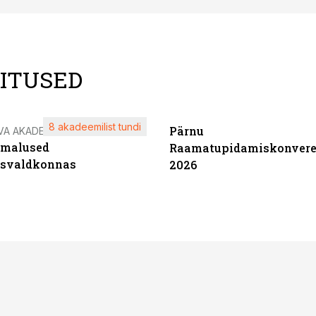
LITUSED
8 akadeemilist tundi
Pärnu
VA AKADEEMIA
imalused
Raamatupidamiskonvere
tsvaldkonnas
2026