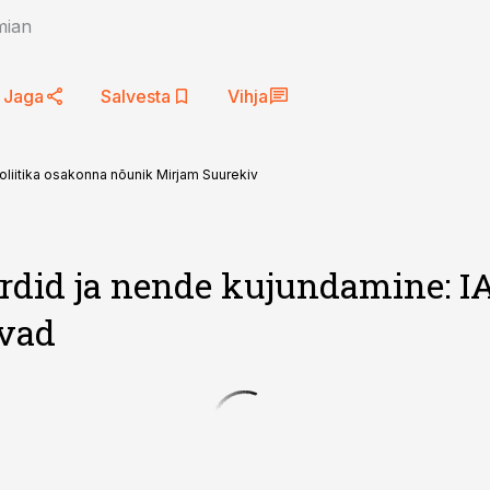
mian
Jaga
Salvesta
Vihja
oliitika osakonna nõunik Mirjam Suurekiv
rdid ja nende kujundamine: IAS
vad