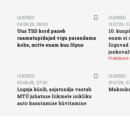
UUDISED
UUDISED
04.08.26, 08:00
13.07.26, 0
Uus TSD kord paneb
10. kuup
raamatupidajad vigu parandama
enam ei 
kohe, mitte enam kuu lõpus
liiguvad
jooksval
Praktilise
UUDISED
UUDISED
03.08.26, 07:30
31.07.26, 0
Lugeja küsib, asjatundja vastab:
Maksukal
MTÜ juhatuse liikmele isikliku
auto kasutamise hüvitamine