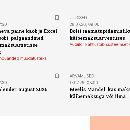
UUDISED
7:30
28.07.26, 08:00
äeva paine kaob ja Excel
Bolti raamatupidamisliku
sobi: palgaandmed
käibemaksuarvestuses
 maksuametisse
Audiitor kahtlustab süsteemset 
t
d nõuanded muudatusteks!
ARVAMUSED
7:30
17.07.26, 08:00
ender: august 2026
Meelis Mandel: kas mak
käibemaksuga või ilma