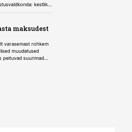
tusvaldkonda: kestlik
ountry Reporting.
aasta maksudest
telt varasemast rohkem
llised muudatused
us peituvad suurimad