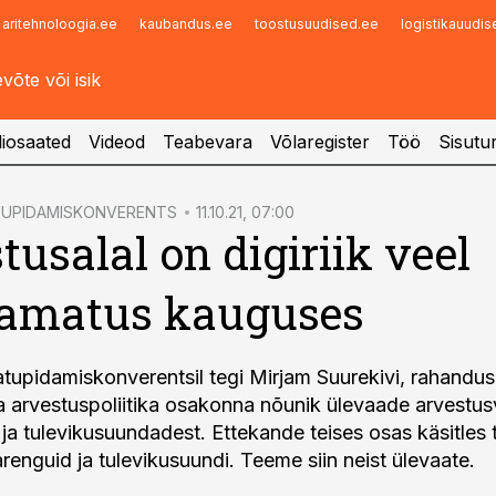
aritehnoloogia.ee
kaubandus.ee
toostusuudised.ee
logistikauudi
Infopank
Radar
iosaated
Videod
Teabevara
Võlaregister
Töö
Sisutu
TUPIDAMISKONVERENTS
11.10.21, 07:00
tusalal on digiriik veel
amatus kauguses
upidamiskonverentsil tegi Mirjam Suurekivi, rahandus
ja arvestuspoliitika osakonna nõunik ülevaade arvestu
 ja tulevikusuundadest. Ettekande teises osas käsitles 
 arenguid ja tulevikusuundi. Teeme siin neist ülevaate.