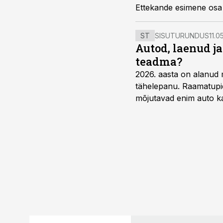
Ettekande esimene osa 
rahastamine, muu fina
Kahest olulisemast dire
ST
SISUTURUNDUS
11.0
Autod, laenud j
teadma?
2026. aasta on alanud 
tähelepanu. Raamatupid
mõjutavad enim auto ka
riskikohad.