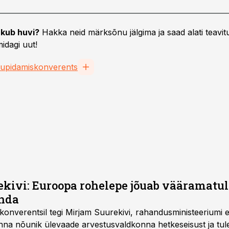
kub huvi?
Hakka neid märksõnu jälgima ja saad alati teavitu
idagi uut!
upidamiskonverents
kivi: Euroopa rohelepe jõuab vääramatul
nda
nverentsil tegi Mirjam Suurekivi, rahandusministeeriumi et
onna nõunik ülevaade arvestusvaldkonna hetkeseisust ja tu