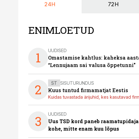
24H
72H
ENIMLOETUD
UUDISED
1
Omastamise kahtlus: kaheksa aastat 
“Lennujaam sai valusa õppetunni”
ST
SISUTURUNDUS
2
Kuus tuntud firmamatjat Eestis
Kuidas tuvastada ärijuhid, kes kasutavad fir
UUDISED
3
Uus TSD kord paneb raamatupidaj
kohe, mitte enam kuu lõpus