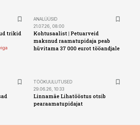
ANALÜÜSID
21.07.26, 08:00
d trikid
Kohtusaalist
|
Petuarveid
maksnud raamatupidaja peab
viga
hüvitama 37 000 eurot tööandjale
ST
TÖÖKUULUTUSED
29.06.26, 10:33
sad
Linnamäe Lihatööstus otsib
pearaamatupidajat