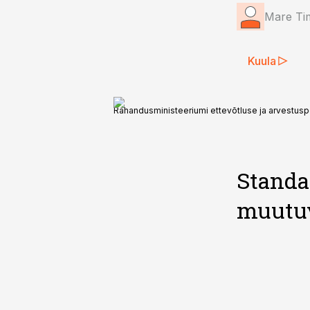
Mare Ti
Kuula
Rahandusministeeriumi ettevõtluse ja arvestusp
Standa
muutu