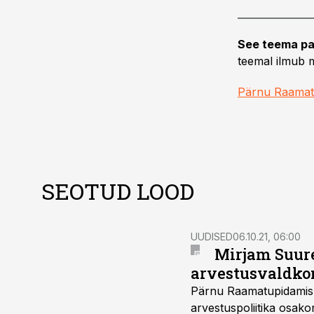
See teema pa
teemal ilmub m
Pärnu Raamat
SEOTUD LOOD
UUDISED
06.10.21, 06:00
Mirjam Suure
arvestusvaldko
Pärnu Raamatupidamisko
arvestuspoliitika osak