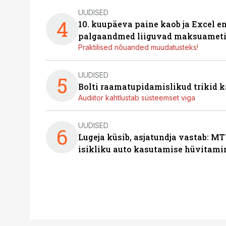
UUDISED
4
10. kuupäeva paine kaob ja Excel en
palgaandmed liiguvad maksuameti
Praktilised nõuanded muudatusteks!
UUDISED
5
Bolti raamatupidamislikud trikid
Audiitor kahtlustab süsteemset viga
UUDISED
6
Lugeja küsib, asjatundja vastab: MT
isikliku auto kasutamise hüvitami