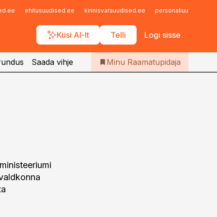
Iseteenindus
sed.ee
ehitusuudised.ee
kinnisvarauudised.ee
personaliuudised.ee
Telli Raamatupidaja
Küsi AI-lt
Telli
Logi sisse
rundus
Saada vihje
Minu Raamatupidaja
ministeeriumi
svaldkonna
ta