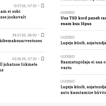
13.07.26, 07:30
am ei sobi:
UUDISED
sse jooksvalt
Uus TSD kord paneb ra
enam kuu lõpus
28.07.26, 08:00
UUDISED
 käibemaksuarvestuses
Lugeja küsib, asjatund
UUDISED
03.08.26, 07:30
Raamatupidaja ei saa o
Ü juhatuse liikmele
vastu
ne
UUDISED
Lugeja küsib, asjatundj
auto kasutamise hüvi