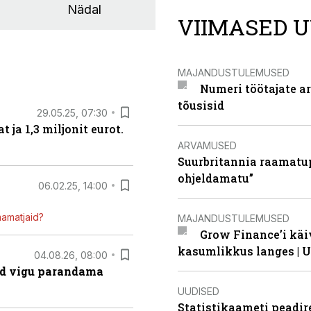
Nädal
VIIMASED U
MAJANDUSTULEMUSED
Numeri töötajate a
tõusisid
29.05.25, 07:30
ja 1,3 miljonit eurot.
ARVAMUSED
Suurbritannia raamatu
ohjeldamatu”
06.02.25, 14:00
mamatjaid?
MAJANDUSTULEMUSED
Grow Finance’i käi
kasumlikkus langes | U
04.08.26, 08:00
ad vigu parandama
UUDISED
Statistikaameti peadir