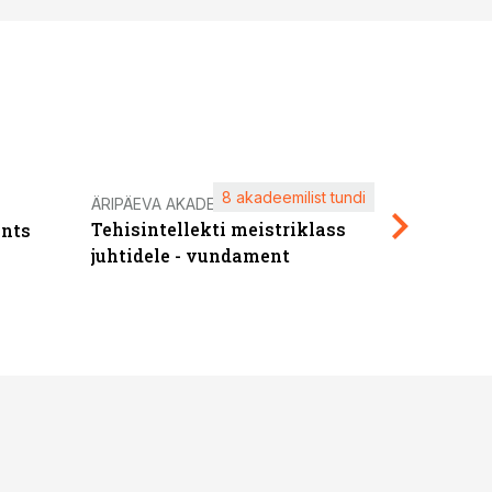
8 akadeemilist tundi
Kasuta ä
ÄRIPÄEVA AKADEEMIA
Tehisintellekti meistriklass
nts
maksuva
juhtidele - vundament