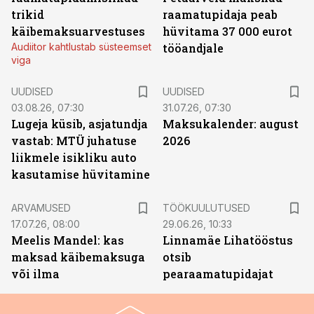
trikid
raamatupidaja peab
käibemaksuarvestuses
hüvitama 37 000 eurot
Audiitor kahtlustab süsteemset
tööandjale
viga
UUDISED
UUDISED
03.08.26, 07:30
31.07.26, 07:30
Lugeja küsib, asjatundja
Maksukalender: august
vastab: MTÜ juhatuse
2026
liikmele isikliku auto
kasutamise hüvitamine
ST
ARVAMUSED
TÖÖKUULUTUSED
17.07.26, 08:00
29.06.26, 10:33
Meelis Mandel: kas
Linnamäe Lihatööstus
maksad käibemaksuga
otsib
või ilma
pearaamatupidajat