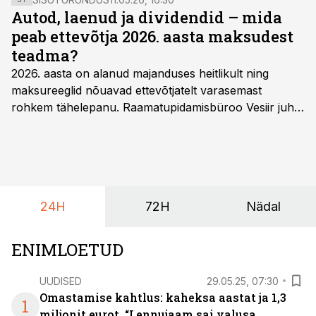
Autod, laenud ja dividendid – mida
peab ettevõtja 2026. aasta maksudest
teadma?
2026. aasta on alanud majanduses heitlikult ning
maksureeglid nõuavad ettevõtjatelt varasemast
rohkem tähelepanu. Raamatupidamisbüroo Vesiir juht
ja omanik Enno Lepvalts selgitab, millised muudatused
mõjutavad enim auto kasutamist, laenusuhteid ja
dividendide maksustamist ning kus peituvad suurimad
riskikohad.
24H
72H
Nädal
ENIMLOETUD
UUDISED
29.05.25, 07:30
Omastamise kahtlus: kaheksa aastat ja 1,3
1
miljonit eurot. “Lennujaam sai valusa