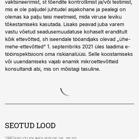
vaktsineerimist, st tõendite kontrollimist ja/või testimist,
mis ei ole paljudel juhtudel asjakohane ja pealegi on
olemas ka palju teisi meetmeid, mida viiruse leviku
tõkestamiseks kasutada. Lisaks peavad juba varem
vastu võetud seadusemuudatuse kohaselt eranditult
kõik ettevõtted, sh iseendale tööandjaks olevad „ühe-
mehe-ettevõtted“ 1. septembriks 2021 üles laadima e-
tööinspektsiooni oma riskianalüüsi. Selle koostamiseks
või uuendamiseks vajab enamik mikroettevõtteid
konsultandi abi, mis on mõistagi tasuline.
SEOTUD LOOD
SISUTURUNDUS
11.05.26, 16:30
ST