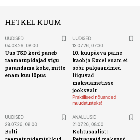
HETKEL KUUM
UUDISED
UUDISED
04.08.26, 08:00
13.07.26, 07:30
Uus TSD kord paneb
10. kuupäeva paine
raamatupidajad vigu
kaob ja Excel enam ei
parandama kohe, mitte
sobi: palgaandmed
enam kuu lõpus
liiguvad
maksuametisse
jooksvalt
Praktilised nõuanded
muudatusteks!
UUDISED
ANALÜÜSID
28.07.26, 08:00
21.07.26, 08:00
Bolti
Kohtusaalist
|
raamatupidamislikud
Petuarveid maksnud