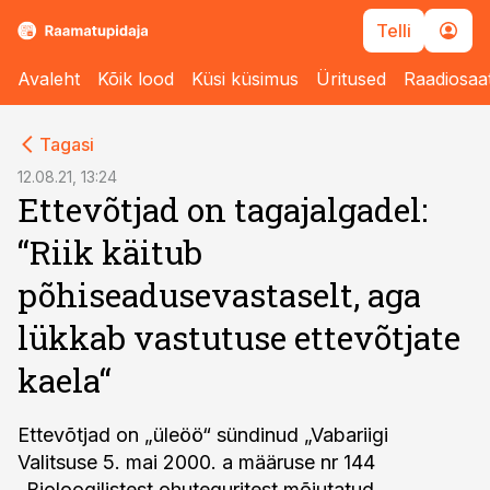
Telli
Avaleht
Kõik lood
Küsi küsimus
Üritused
Raadiosaa
cebook
Tagasi
Twitter)
12.08.21, 13:24
Ettevõtjad on tagajalgadel:
kedIn
“Riik käitub
ail
põhiseadusevastaselt, aga
k
lükkab vastutuse ettevõtjate
kaela“
Ettevõtjad on „üleöö“ sündinud „Vabariigi
Valitsuse 5. mai 2000. a määruse nr 144
„Bioloogilistest ohuteguritest mõjutatud