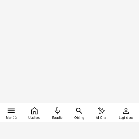
Menüü
Uudised
Raadio
Otsing
AI Chat
Logi sisse