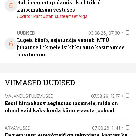
Bolti raamatupidamislikud trikid
5
käibemaksuarvestuses
Audiitor kahtlustab süsteemset viga
UUDISED
03.08.26, 07:30
Lugeja küsib, asjatundja vastab: MTÜ
6
juhatuse liikmele isikliku auto kasutamise
hüvitamine
VIIMASED UUDISED
MAJANDUSTULEMUSED
07.08.26, 12:17
Eesti hinnakasv aeglustus tasemele, mida on
olnud vaid kaks korda kümne aasta jooksul
ARVAMUSED
07.08.26, 11:41
Eamets: u
usi ettevõtteid on rekordarv, kasvas ka