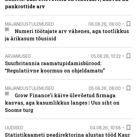
pankrottide arv
MAJANDUSTULEMUSED
06.08.26, 08:00
Numeri töötajate arv vähenes, aga tootlikkus
ja ärikasum tõusisid
ARVAMUSED
05.08.26, 13:22
Suurbritannia raamatupidamisbürood:
“Regulatiivne koormus on ohjeldamatu”
MAJANDUSTULEMUSED
05.08.26, 08:00
Grow Finance’i käive ülevõetud firmaga
kasvas, aga kasumlikkus langes | Uus siht on
Soome turg
UUDISED
04.08.26, 10:58
Statistikaameti peadirektorina alustas tööd Kaur