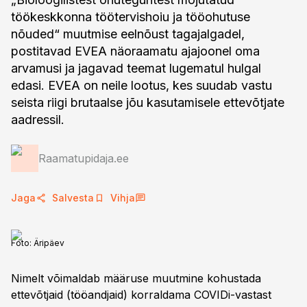
töökeskkonna töötervishoiu ja tööohutuse
nõuded“ muutmise eelnõust tagajalgadel,
postitavad EVEA näoraamatu ajajoonel oma
arvamusi ja jagavad teemat lugematul hulgal
edasi. EVEA on neile lootus, kes suudab vastu
seista riigi brutaalse jõu kasutamisele ettevõtjate
aadressil.
Raamatupidaja.ee
Jaga
Salvesta
Vihja
Foto:
Äripäev
Nimelt võimaldab määruse muutmine kohustada
ettevõtjaid (tööandjaid) korraldama COVIDi-vastast