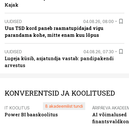
Kajak
UUDISED
04.08.26, 08:00
Uus TSD kord paneb raamatupidajad vigu
parandama kohe, mitte enam kuu lõpus
UUDISED
04.08.26, 07:30
Lugeja küsib, asjatundja vastab: pandipakendi
arvestus
KONVERENTSID JA KOOLITUSED
8 akadeemilist tundi
IT KOOLITUS
ÄRIPÄEVA AKADEE
Power BI baaskoolitus
AI võimalused
finantsvaldko