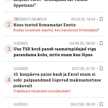
õppetunni”
SISUTURUNDUS
06.02.25, 14:00
ST
2
Kuus tuntud firmamatjat Eestis
Kuidas tuvastada ärijuhid, kes kasutavad firmamatjaid?
UUDISED
04.08.26, 08:00
3
Uus TSD kord paneb raamatupidajad vigu
parandama kohe, mitte enam kuu lõpus
UUDISED
13.07.26, 07:30
10. kuupäeva paine kaob ja Excel enam ei
4
sobi: palgaandmed liiguvad maksuametisse
jooksvalt
Praktilised nõuanded muudatusteks!
UUDISED
28.07.26, 08:00