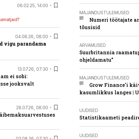
06.02.25, 14:00
MAJANDUSTULEMUSED
Numeri töötajate a
mamatjaid?
tõusisid
04.08.26, 08:00
ad vigu parandama
ARVAMUSED
Suurbritannia raamatu
ohjeldamatu”
13.07.26, 07:30
am ei sobi:
MAJANDUSTULEMUSED
sse jooksvalt
Grow Finance’i käi
kasumlikkus langes | U
28.07.26, 08:00
UUDISED
 käibemaksuarvestuses
Statistikaameti peadir
UUDISED
03.08.26, 07:30