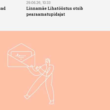
29.06.26, 10:33
sad
Linnamäe Lihatööstus otsib
pearaamatupidajat