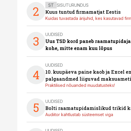
ST
SISUTURUNDUS
2
Kuus tuntud firmamatjat Eestis
Kuidas tuvastada ärijuhid, kes kasutavad fir
UUDISED
3
Uus TSD kord paneb raamatupidaj
kohe, mitte enam kuu lõpus
UUDISED
4
10. kuupäeva paine kaob ja Excel en
palgaandmed liiguvad maksuameti
Praktilised nõuanded muudatusteks!
UUDISED
5
Bolti raamatupidamislikud trikid
Audiitor kahtlustab süsteemset viga
UUDISED