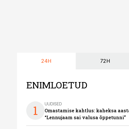
24H
72H
ENIMLOETUD
UUDISED
1
Omastamise kahtlus: kaheksa aastat 
“Lennujaam sai valusa õppetunni”