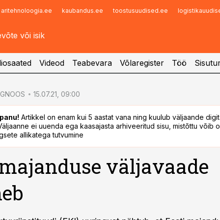
aritehnoloogia.ee
kaubandus.ee
toostusuudised.ee
logistikauudi
Infopank
Radar
iosaated
Videod
Teabevara
Võlaregister
Töö
Sisutu
OGNOOS
15.07.21, 09:00
panu!
Artikkel on enam kui 5 aastat vana ning kuulub väljaande digi
. Väljaanne ei uuenda ega kaasajasta arhiveeritud sisu, mistõttu võib ol
sete allikatega tutvumine
 majanduse väljavaade
neb