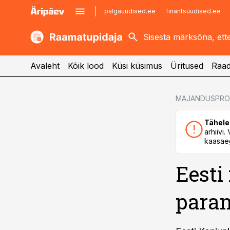
palgauudised.ee
finantsuudised.ee
kaubandus.ee
imelineajalugu.ee
kinnisvarauudised.ee
imelineteadus.ee
Avaleht
Kõik lood
Küsi küsimus
Üritused
Raad
cebook
MAJANDUSPR
Twitter)
Tähele
kedIn
arhiivi
kaasaeg
ail
Eesti
k
para