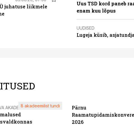
Uus TSD kord paneb ra
Ü juhatuse liikmele
enam kuu lõpus
ne
UUDISED
Lugeja küsib, asjatund
LITUSED
8 akadeemilist tundi
Pärnu
VA AKADEEMIA
imalused
Raamatupidamiskonvere
tsvaldkonnas
2026