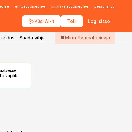
Iseteenindus
sed.ee
ehitusuudised.ee
kinnisvarauudised.ee
personaliuudised.ee
Telli Raamatupidaja
Küsi AI-lt
Telli
Logi sisse
rundus
Saada vihje
Minu Raamatupidaja
taalsesse
la vajalik