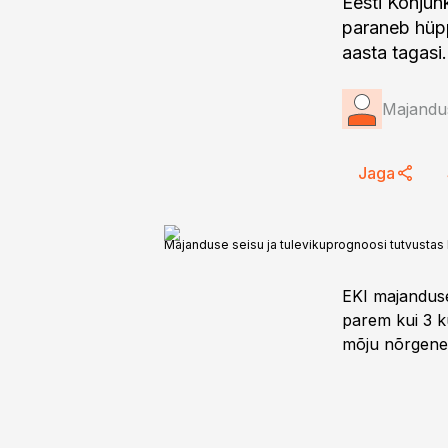
Eesti Konjun
paraneb hüpp
aasta tagasi.
Majandus
Jaga
Majanduse seisu ja tulevikuprognoosi tutvustas 
EKI majandusek
parem kui 3 k
mõju nõrgenem