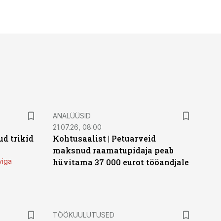
ANALÜÜSID
21.07.26, 08:00
d trikid
Kohtusaalist
|
Petuarveid
maksnud raamatupidaja peab
viga
hüvitama 37 000 eurot tööandjale
ST
TÖÖKUULUTUSED