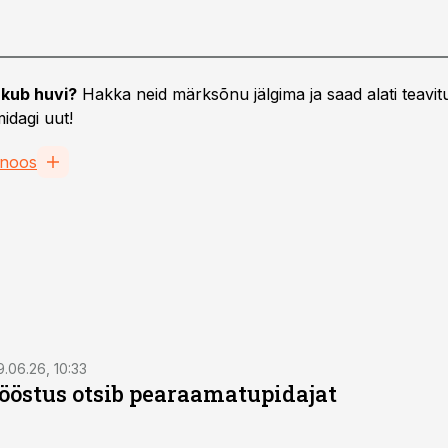
kub huvi?
Hakka neid märksõnu jälgima ja saad alati teavitu
idagi uut!
gnoos
9.06.26, 10:33
östus otsib pearaamatupidajat