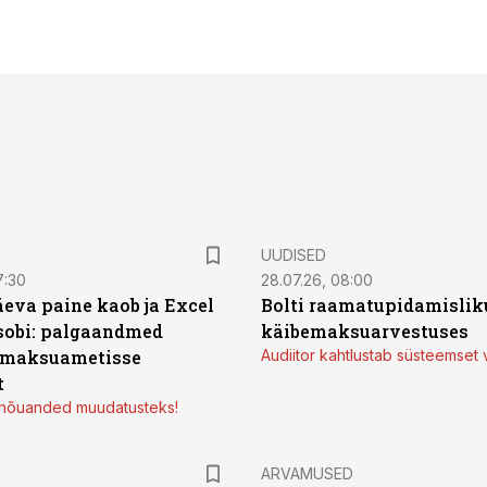
UUDISED
7:30
28.07.26, 08:00
äeva paine kaob ja Excel
Bolti raamatupidamisliku
sobi: palgaandmed
käibemaksuarvestuses
 maksuametisse
Audiitor kahtlustab süsteemset 
t
d nõuanded muudatusteks!
ARVAMUSED