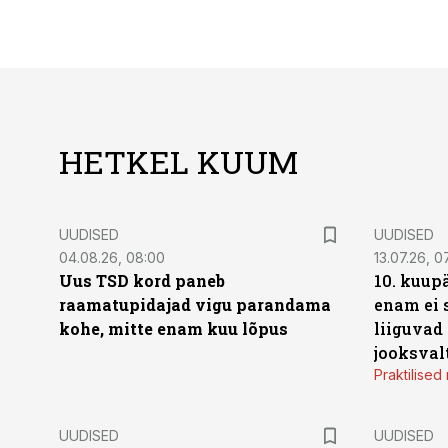
HETKEL KUUM
UUDISED
UUDISED
04.08.26, 08:00
13.07.26, 0
Uus TSD kord paneb
10. kuup
raamatupidajad vigu parandama
enam ei 
kohe, mitte enam kuu lõpus
liiguvad
jooksval
Praktilise
UUDISED
UUDISED