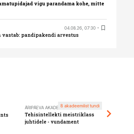
amatupidajad vigu parandama kohe, mitte
04.08.26, 07:30
ja vastab: pandipakendi arvestus
8 akadeemilist tundi
Kasuta ä
ÄRIPÄEVA AKADEEMIA
Tehisintellekti meistriklass
nts
maksuva
juhtidele - vundament