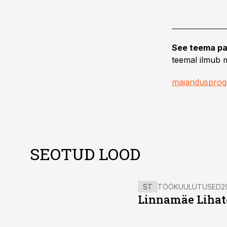
See teema pa
teemal ilmub m
majanduspro
SEOTUD LOOD
ST
TÖÖKUULUTUSED
2
Linnamäe Lihatö