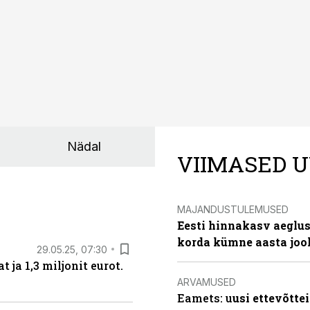
Nädal
VIIMASED U
MAJANDUSTULEMUSED
Eesti hinnakasv aeglus
korda kümne aasta joo
29.05.25, 07:30
ja 1,3 miljonit eurot.
ARVAMUSED
Eamets: u
usi ettevõtte