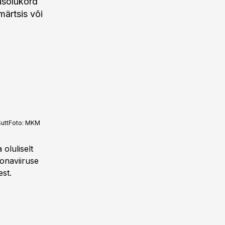
dusolukord
märtsis või
utt
Foto:
MKM
oluliselt
onaviiruse
st.