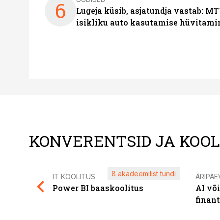
6
Lugeja küsib, asjatundja vastab: MT
isikliku auto kasutamise hüvitami
KONVERENTSID JA KOO
8 akadeemilist tundi
IT KOOLITUS
ÄRIPÄE
Power BI baaskoolitus
AI võ
finan