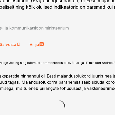
ktuuriinstituudi (EKI) uuringust nähtub, et Eesti majan
eliselt ning kõik olulised indikaatorid on paremad kui 
- ja kommunikatsiooniministeerium
Salvesta
Vihja
Marje Josing ning tulemusi kommenteeris ettevõtlus- ja IT-minister Andres S
spertide hinnangul oli Eesti majandusolukord juunis hea ja 
uud tagasi. Majandusolukorra paranemist saab siduda koro
isega, mis tuleneb piirangute tõhususest ja vaktsineerimise