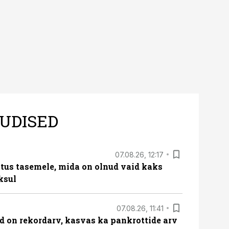
UDISED
07.08.26, 12:17
tus tasemele, mida on olnud vaid kaks
ksul
07.08.26, 11:41
id on rekordarv, kasvas ka pankrottide arv