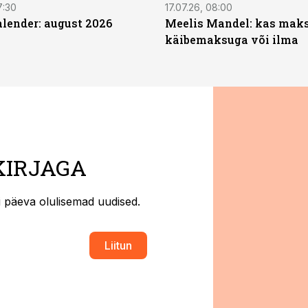
7:30
17.07.26, 08:00
ender: august 2026
Meelis Mandel: kas mak
käibemaksuga või ilma
KIRJAGA
ti päeva olulisemad uudised.
Liitun