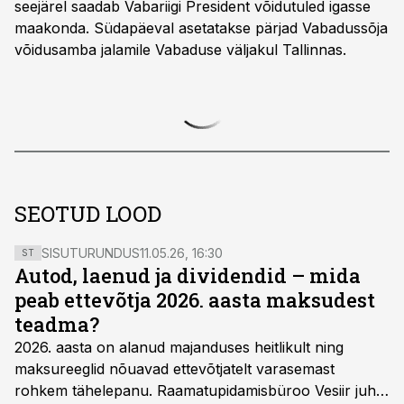
seejärel saadab Vabariigi President võidutuled igasse
maakonda. Südapäeval asetatakse pärjad Vabadussõja
võidusamba jalamile Vabaduse väljakul Tallinnas.
SEOTUD LOOD
SISUTURUNDUS
11.05.26, 16:30
ST
Autod, laenud ja dividendid – mida
peab ettevõtja 2026. aasta maksudest
teadma?
2026. aasta on alanud majanduses heitlikult ning
maksureeglid nõuavad ettevõtjatelt varasemast
rohkem tähelepanu. Raamatupidamisbüroo Vesiir juht