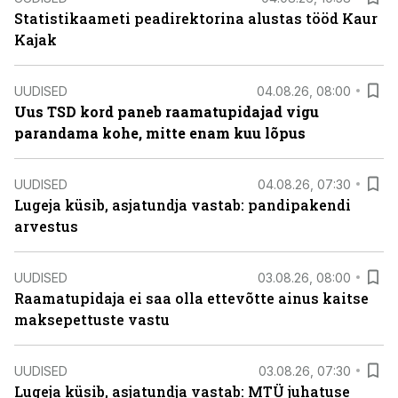
Statistikaameti peadirektorina alustas tööd Kaur
Kajak
UUDISED
04.08.26, 08:00
Uus TSD kord paneb raamatupidajad vigu
parandama kohe, mitte enam kuu lõpus
UUDISED
04.08.26, 07:30
Lugeja küsib, asjatundja vastab: pandipakendi
arvestus
UUDISED
03.08.26, 08:00
Raamatupidaja ei saa olla ettevõtte ainus kaitse
maksepettuste vastu
UUDISED
03.08.26, 07:30
Lugeja küsib, asjatundja vastab: MTÜ juhatuse