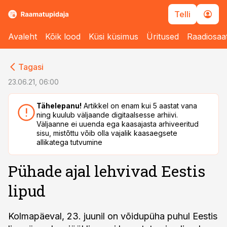
Telli
Avaleht
Kõik lood
Küsi küsimus
Üritused
Raadiosaa
cebook
Tagasi
Twitter)
23.06.21, 06:00
kedIn
Tähelepanu!
Artikkel on enam kui 5 aastat vana
ning kuulub väljaande digitaalsesse arhiivi.
ail
Väljaanne ei uuenda ega kaasajasta arhiveeritud
sisu, mistõttu võib olla vajalik kaasaegsete
k
allikatega tutvumine
Pühade ajal lehvivad Eestis
lipud
Kolmapäeval, 23. juunil on võidupüha puhul Eestis