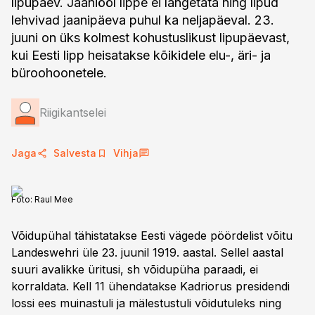
lipupäev. Jaaniööl lippe ei langetata ning lipud
lehvivad jaanipäeva puhul ka neljapäeval. 23.
juuni on üks kolmest kohustuslikust lipupäevast,
kui Eesti lipp heisatakse kõikidele elu-, äri- ja
büroohoonetele.
Riigikantselei
Jaga
Salvesta
Vihja
Foto:
Raul Mee
Võidupühal tähistatakse Eesti vägede pöördelist võitu
Landeswehri üle 23. juunil 1919. aastal. Sellel aastal
suuri avalikke üritusi, sh võidupüha paraadi, ei
korraldata. Kell 11 ühendatakse Kadriorus presidendi
lossi ees muinastuli ja mälestustuli võidutuleks ning