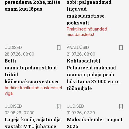
parandama kohe, mitte
sobi: palgaandmed
enam kuu lõpus
liiguvad
maksuametisse
jooksvalt
Praktilised nõuanded
muudatusteks!
UUDISED
ANALÜÜSID
28.07.26, 08:00
21.07.26, 08:00
Bolti
Kohtusaalist
|
raamatupidamislikud
Petuarveid maksnud
trikid
raamatupidaja peab
käibemaksuarvestuses
hüvitama 37 000 eurot
Audiitor kahtlustab süsteemset
tööandjale
viga
UUDISED
UUDISED
03.08.26, 07:30
31.07.26, 07:30
Lugeja küsib, asjatundja
Maksukalender: august
vastab: MTÜ juhatuse
2026