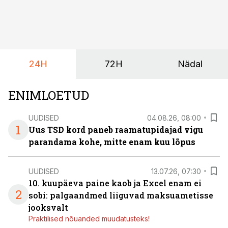
ja omanik Enno Lepvalts selgitab, millised muudatused
mõjutavad enim auto kasutamist, laenusuhteid ja
dividendide maksustamist ning kus peituvad suurimad
riskikohad.
24H
72H
Nädal
ENIMLOETUD
UUDISED
04.08.26, 08:00
1
Uus TSD kord paneb raamatupidajad vigu
parandama kohe, mitte enam kuu lõpus
UUDISED
13.07.26, 07:30
10. kuupäeva paine kaob ja Excel enam ei
2
sobi: palgaandmed liiguvad maksuametisse
jooksvalt
Praktilised nõuanded muudatusteks!