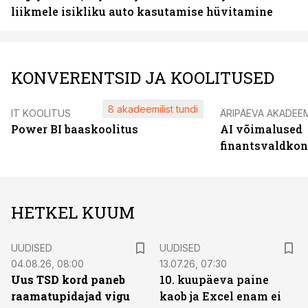
liikmele isikliku auto kasutamise hüvitamine
KONVERENTSID JA KOOLITUSED
8 akadeemilist tundi
IT KOOLITUS
ÄRIPÄEVA AKADEE
Power BI baaskoolitus
AI võimalused
finantsvaldko
HETKEL KUUM
UUDISED
UUDISED
04.08.26, 08:00
13.07.26, 07:30
Uus TSD kord paneb
10. kuupäeva paine
raamatupidajad vigu
kaob ja Excel enam ei