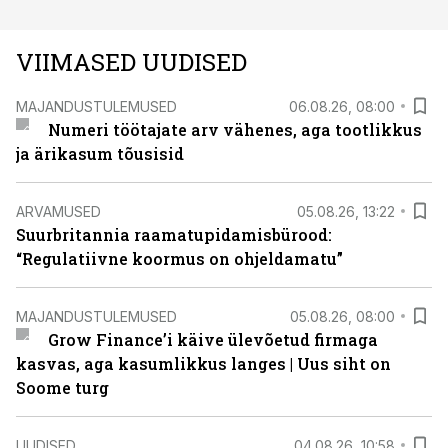
VIIMASED UUDISED
MAJANDUSTULEMUSED
06.08.26, 08:00
Numeri töötajate arv vähenes, aga tootlikkus
ja ärikasum tõusisid
ARVAMUSED
05.08.26, 13:22
Suurbritannia raamatupidamisbürood:
“Regulatiivne koormus on ohjeldamatu”
MAJANDUSTULEMUSED
05.08.26, 08:00
Grow Finance’i käive ülevõetud firmaga
kasvas, aga kasumlikkus langes | Uus siht on
Soome turg
UUDISED
04.08.26, 10:58