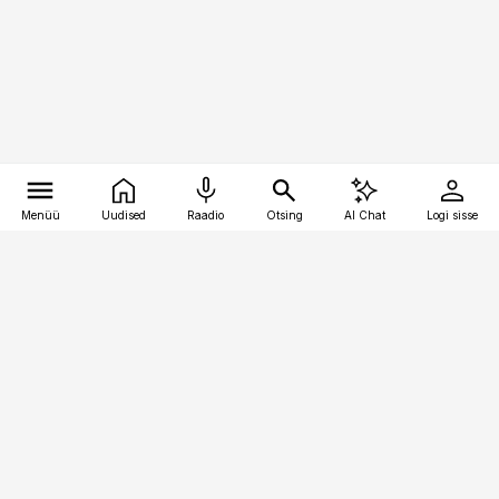
Menüü
Uudised
Raadio
Otsing
AI Chat
Logi sisse
Vana-Lõuna 39/1, 19094 Tallinn
(+372) 667 0111
raamatupidaja@raamatupidaja.ee
Telli
Reklaam
Firmast