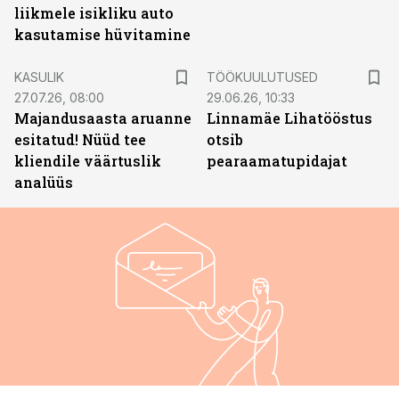
liikmele isikliku auto
kasutamise hüvitamine
ST
KASULIK
TÖÖKUULUTUSED
27.07.26, 08:00
29.06.26, 10:33
Majandusaasta aruanne
Linnamäe Lihatööstus
esitatud! Nüüd tee
otsib
kliendile väärtuslik
pearaamatupidajat
analüüs