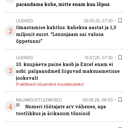
parandama kohe, mitte enam kuu lõpus
UUDISED
29.05.25, 07:30
Omastamise kahtlus: kaheksa aastat ja 1,3
2
miljonit eurot. “Lennujaam sai valusa
õppetunni”
UUDISED
13.07.26, 07:30
10. kuupäeva paine kaob ja Excel enam ei
3
sobi: palgaandmed liiguvad maksuametisse
jooksvalt
Praktilised nõuanded muudatusteks!
MAJANDUSTULEMUSED
06.08.26, 08:00
4
Numeri töötajate arv vähenes, aga
tootlikkus ja ärikasum tõusisid