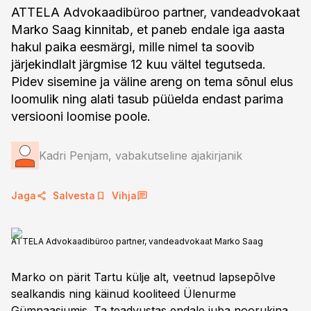
ATTELA Advokaadibüroo partner, vandeadvokaat
Marko Saag kinnitab, et paneb endale iga aasta
hakul paika eesmärgi, mille nimel ta soovib
järjekindlalt järgmise 12 kuu vältel tegutseda.
Pidev sisemine ja väline areng on tema sõnul elus
loomulik ning alati tasub püüelda endast parima
versiooni loomise poole.
Kadri Penjam, vabakutseline ajakirjanik
Jaga
Salvesta
Vihja
ATTELA Advokaadibüroo partner, vandeadvokaat Marko Saag
Marko on pärit Tartu külje alt, veetnud lapsepõlve
sealkandis ning käinud kooliteed Ülenurme
Gümnaasiumis. Ta teadvustas endale juba noorukina,