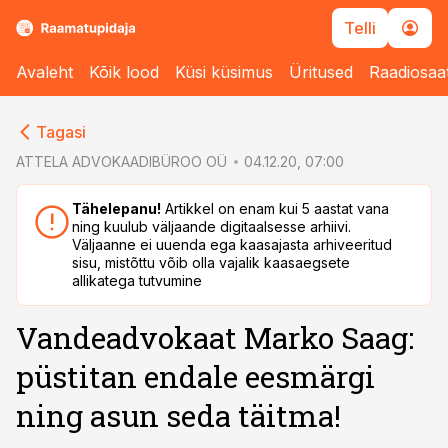
Telli
Avaleht
Kõik lood
Küsi küsimus
Üritused
Raadiosaa
cebook
Tagasi
Twitter)
ATTELA ADVOKAADIBÜROO OÜ
04.12.20, 07:00
kedIn
Tähelepanu!
Artikkel on enam kui 5 aastat vana
ning kuulub väljaande digitaalsesse arhiivi.
ail
Väljaanne ei uuenda ega kaasajasta arhiveeritud
sisu, mistõttu võib olla vajalik kaasaegsete
k
allikatega tutvumine
Vandeadvokaat Marko Saag:
püstitan endale eesmärgi
ning asun seda täitma!