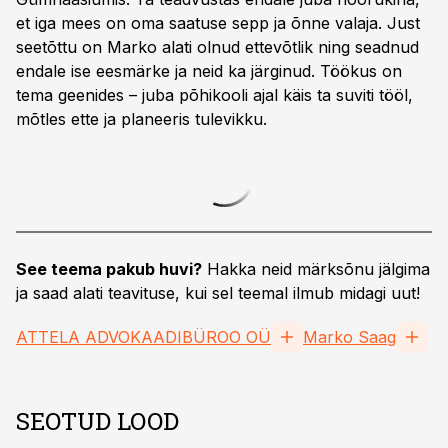
et iga mees on oma saatuse sepp ja õnne valaja. Just
seetõttu on Marko alati olnud ettevõtlik ning seadnud
endale ise eesmärke ja neid ka järginud. Töökus on
tema geenides – juba põhikooli ajal käis ta suviti tööl,
mõtles ette ja planeeris tulevikku.
See teema pakub huvi?
Hakka neid märksõnu jälgima
ja saad alati teavituse, kui sel teemal ilmub midagi uut!
ATTELA ADVOKAADIBÜROO OÜ
Marko Saag
SEOTUD LOOD