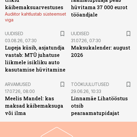
käibemaksuarvestuses
hüvitama 37 000 eurot
Audiitor kahtlustab süsteemset
tööandjale
viga
UUDISED
UUDISED
03.08.26, 07:30
31.07.26, 07:30
Lugeja küsib, asjatundja
Maksukalender: august
vastab: MTÜ juhatuse
2026
liikmele isikliku auto
kasutamise hüvitamine
ST
ARVAMUSED
TÖÖKUULUTUSED
17.07.26, 08:00
29.06.26, 10:33
Meelis Mandel: kas
Linnamäe Lihatööstus
maksad käibemaksuga
otsib
või ilma
pearaamatupidajat