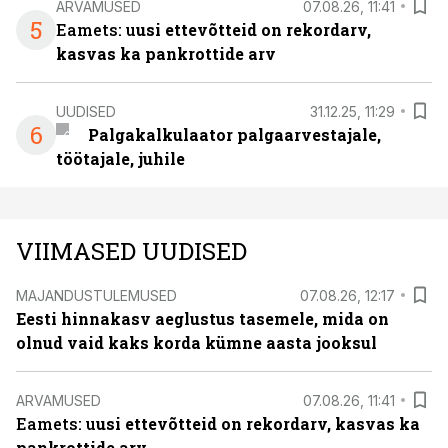
ARVAMUSED
07.08.26, 11:41
5
Eamets: u
usi ettevõtteid on rekordarv,
kasvas ka pankrottide arv
UUDISED
31.12.25, 11:29
6
Palgakalkulaator palgaarvestajale,
töötajale, juhile
VIIMASED UUDISED
MAJANDUSTULEMUSED
07.08.26, 12:17
Eesti hinnakasv aeglustus tasemele, mida on
olnud vaid kaks korda kümne aasta jooksul
ARVAMUSED
07.08.26, 11:41
Eamets: u
usi ettevõtteid on rekordarv, kasvas ka
pankrottide arv