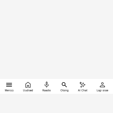
Menüü
Uudised
Raadio
Otsing
AI Chat
Logi sisse
Vana-Lõuna 39/1, 19094 Tallinn