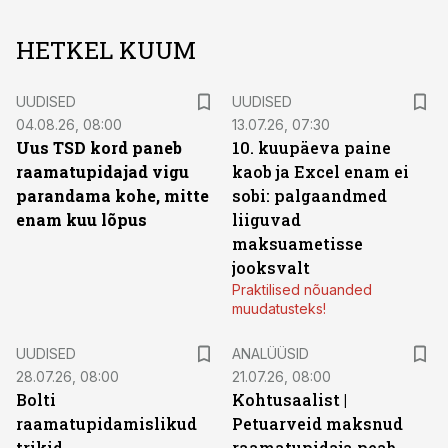
HETKEL KUUM
UUDISED
UUDISED
04.08.26, 08:00
13.07.26, 07:30
Uus TSD kord paneb
10. kuupäeva paine
raamatupidajad vigu
kaob ja Excel enam ei
parandama kohe, mitte
sobi: palgaandmed
enam kuu lõpus
liiguvad
maksuametisse
jooksvalt
Praktilised nõuanded
muudatusteks!
UUDISED
ANALÜÜSID
28.07.26, 08:00
21.07.26, 08:00
Bolti
Kohtusaalist
|
raamatupidamislikud
Petuarveid maksnud
trikid
raamatupidaja peab