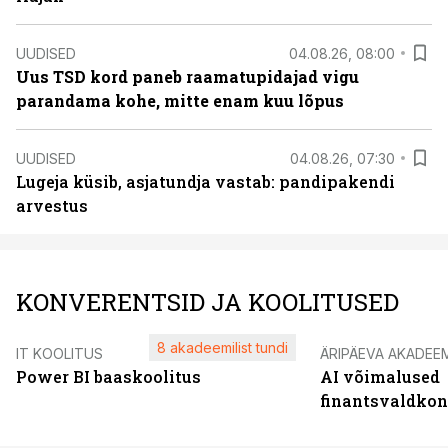
UUDISED
04.08.26, 08:00
Uus TSD kord paneb raamatupidajad vigu
parandama kohe, mitte enam kuu lõpus
UUDISED
04.08.26, 07:30
Lugeja küsib, asjatundja vastab: pandipakendi
arvestus
KONVERENTSID JA KOOLITUSED
8 akadeemilist tundi
IT KOOLITUS
ÄRIPÄEVA AKADEE
Power BI baaskoolitus
AI võimalused
finantsvaldko