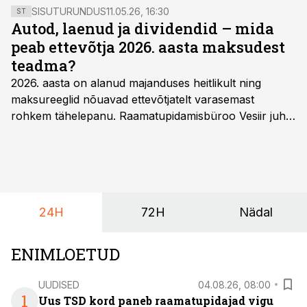
SISUTURUNDUS
11.05.26, 16:30
ST
Autod, laenud ja dividendid – mida
peab ettevõtja 2026. aasta maksudest
teadma?
2026. aasta on alanud majanduses heitlikult ning
maksureeglid nõuavad ettevõtjatelt varasemast
rohkem tähelepanu. Raamatupidamisbüroo Vesiir juht
ja omanik Enno Lepvalts selgitab, millised muudatused
mõjutavad enim auto kasutamist, laenusuhteid ja
dividendide maksustamist ning kus peituvad suurimad
riskikohad.
24H
72H
Nädal
ENIMLOETUD
UUDISED
04.08.26, 08:00
1
Uus TSD kord paneb raamatupidajad vigu