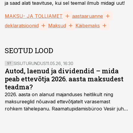
ja saad alati teavituse, kui sel teemal ilmub midagi uut!
MAKSU- JA TOLLIAMET
aastaaruanne
deklaratsioonid
Maksud
Käibemaks
SEOTUD LOOD
SISUTURUNDUS
11.05.26, 16:30
ST
Autod, laenud ja dividendid – mida
peab ettevõtja 2026. aasta maksudest
teadma?
2026. aasta on alanud majanduses heitlikult ning
maksureeglid nõuavad ettevõtjatelt varasemast
rohkem tähelepanu. Raamatupidamisbüroo Vesiir juht
ja omanik Enno Lepvalts selgitab, millised muudatused
mõjutavad enim auto kasutamist, laenusuhteid ja
dividendide maksustamist ning kus peituvad suurimad