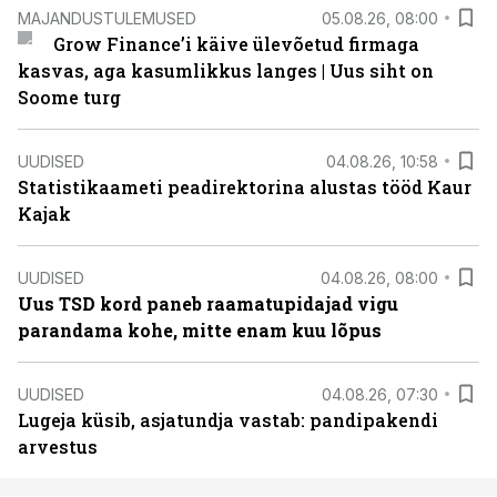
MAJANDUSTULEMUSED
05.08.26, 08:00
Grow Finance’i käive ülevõetud firmaga
kasvas, aga kasumlikkus langes | Uus siht on
Soome turg
UUDISED
04.08.26, 10:58
Statistikaameti peadirektorina alustas tööd Kaur
Kajak
UUDISED
04.08.26, 08:00
Uus TSD kord paneb raamatupidajad vigu
parandama kohe, mitte enam kuu lõpus
UUDISED
04.08.26, 07:30
Lugeja küsib, asjatundja vastab: pandipakendi
arvestus