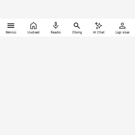
Menüü
Uudised
Raadio
Otsing
AI Chat
Logi sisse
Vana-Lõuna 39/1, 19094 Tallinn
(+372) 667 0111
raamatupidaja@raamatupidaja.ee
Telli
Reklaam
Firmast
Sisu kasutamisõigused
Ajakirjaniku
eetikakoodeks
Üldtingimused
Privaatsustingimused