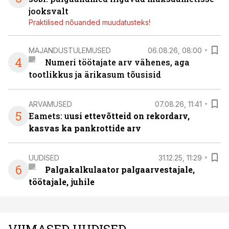
jooksvalt
Praktilised nõuanded muudatusteks!
MAJANDUSTULEMUSED
06.08.26, 08:00
4
Numeri töötajate arv vähenes, aga
tootlikkus ja ärikasum tõusisid
ARVAMUSED
07.08.26, 11:41
5
Eamets: u
usi ettevõtteid on rekordarv,
kasvas ka pankrottide arv
UUDISED
31.12.25, 11:29
6
Palgakalkulaator palgaarvestajale,
töötajale, juhile