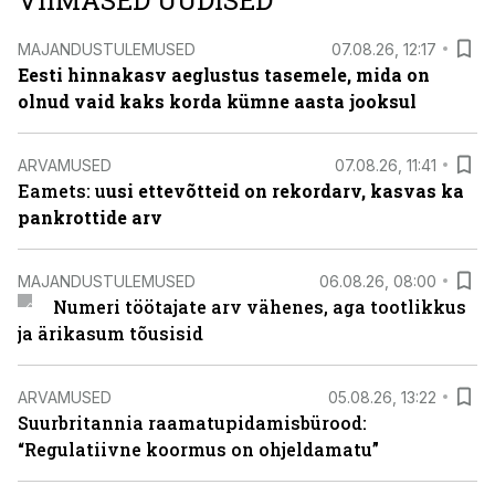
VIIMASED UUDISED
MAJANDUSTULEMUSED
07.08.26, 12:17
Eesti hinnakasv aeglustus tasemele, mida on
olnud vaid kaks korda kümne aasta jooksul
ARVAMUSED
07.08.26, 11:41
Eamets: u
usi ettevõtteid on rekordarv, kasvas ka
pankrottide arv
MAJANDUSTULEMUSED
06.08.26, 08:00
Numeri töötajate arv vähenes, aga tootlikkus
ja ärikasum tõusisid
ARVAMUSED
05.08.26, 13:22
Suurbritannia raamatupidamisbürood:
“Regulatiivne koormus on ohjeldamatu”