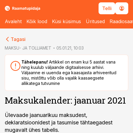
Telli
Avaleht
Kõik lood
Küsi küsimus
Üritused
Raadiosaa
cebook
Tagasi
Twitter)
MAKSU- JA TOLLIAMET
05.01.21, 10:03
kedIn
Tähelepanu!
Artikkel on enam kui 5 aastat vana
ning kuulub väljaande digitaalsesse arhiivi.
ail
Väljaanne ei uuenda ega kaasajasta arhiveeritud
sisu, mistõttu võib olla vajalik kaasaegsete
k
allikatega tutvumine
Maksukalender: jaanuar 2021
Ülevaade jaanuarikuu maksudest,
deklaratsioonidest ja tasumise tähtaegadest
mugavalt ühes tabelis.