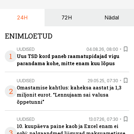
riskikohad.
24H
72H
Nädal
ENIMLOETUD
UUDISED
04.08.26, 08:00
1
Uus TSD kord paneb raamatupidajad vigu
parandama kohe, mitte enam kuu lõpus
UUDISED
29.05.25, 07:30
Omastamise kahtlus: kaheksa aastat ja 1,3
2
miljonit eurot. “Lennujaam sai valusa
õppetunni”
UUDISED
13.07.26, 07:30
10. kuupäeva paine kaob ja Excel enam ei
3
sobi: palgaandmed liiguvad maksuametisse