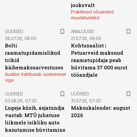
jooksvalt
Praktilised nõuanded
muudatusteks!
UUDISED
ANALÜÜSID
28.07.26, 08:00
21.07.26, 08:00
Bolti
Kohtusaalist
|
raamatupidamislikud
Petuarveid maksnud
trikid
raamatupidaja peab
käibemaksuarvestuses
hüvitama 37 000 eurot
Audiitor kahtlustab süsteemset
tööandjale
viga
UUDISED
UUDISED
03.08.26, 07:30
31.07.26, 07:30
Lugeja küsib, asjatundja
Maksukalender: august
vastab: MTÜ juhatuse
2026
liikmele isikliku auto
kasutamise hüvitamine