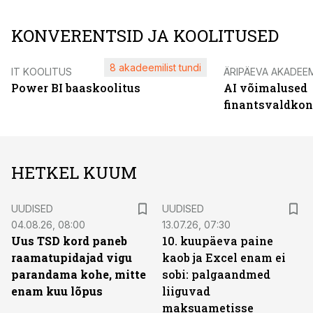
KONVERENTSID JA KOOLITUSED
8 akadeemilist tundi
IT KOOLITUS
ÄRIPÄEVA AKADEE
Power BI baaskoolitus
AI võimalused
finantsvaldko
HETKEL KUUM
UUDISED
UUDISED
04.08.26, 08:00
13.07.26, 07:30
Uus TSD kord paneb
10. kuupäeva paine
raamatupidajad vigu
kaob ja Excel enam ei
parandama kohe, mitte
sobi: palgaandmed
enam kuu lõpus
liiguvad
maksuametisse