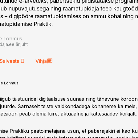
tunud e-arveteks, pabertšekid pildistatakse program
igub nupuvajutusega ning raamatupidaja teeb kaugtööd
as – digipööre raamatupidamises on ammu kohal ning 
matupidamise Praktik.
e Lõhmus
aja.ee ärijuht
Salvesta
Vihja
nne Lõhmus
iigub täistuuridel digitaalsuse suunas ning tänavune koroon
 juurde. Sarnaselt teiste valdkondadega kohaneme ka meie, 
atsioon peab olema kiire, aktuaalne ja kättesaadav kõikjalt.
se Praktiku peatoimetajana usun, et paberajakiri ei kao kus