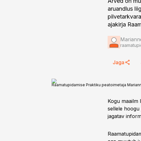
Arved on muu
aruandlus li
pilvetarkvar
ajakirja Raa
Mariann
raamatupid
Jaga
Raamatupidamise Praktiku peatoimetaja Maria
Kogu maailm l
sellele hoogu
jagatav inform
Raamatupidami