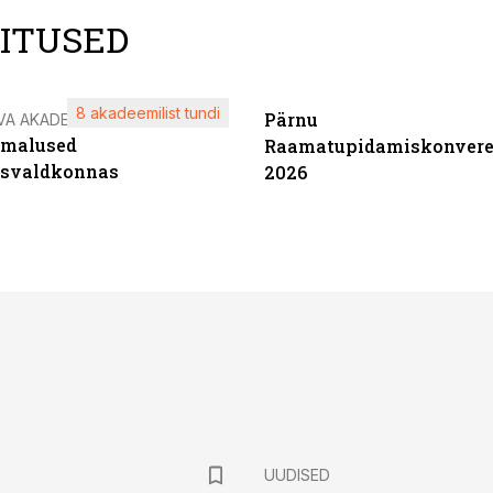
LITUSED
8 akadeemilist tundi
Pärnu
VA AKADEEMIA
imalused
Raamatupidamiskonvere
tsvaldkonnas
2026
UUDISED