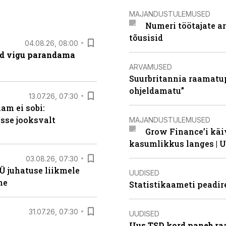
MAJANDUSTULEMUSED
Numeri töötajate a
tõusisid
04.08.26, 08:00
ad vigu parandama
ARVAMUSED
Suurbritannia raamatu
ohjeldamatu”
13.07.26, 07:30
am ei sobi:
sse jooksvalt
MAJANDUSTULEMUSED
Grow Finance’i käi
kasumlikkus langes | U
03.08.26, 07:30
Ü juhatuse liikmele
UUDISED
ne
Statistikaameti peadir
31.07.26, 07:30
UUDISED
Uus TSD kord paneb ra