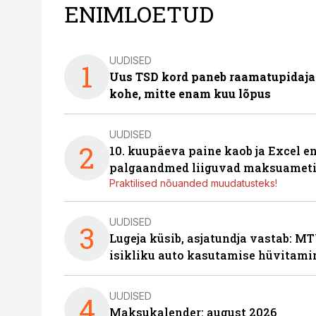
ENIMLOETUD
UUDISED
1
Uus TSD kord paneb raamatupidaj
kohe, mitte enam kuu lõpus
UUDISED
2
10. kuupäeva paine kaob ja Excel en
palgaandmed liiguvad maksuameti
Praktilised nõuanded muudatusteks!
UUDISED
3
Lugeja küsib, asjatundja vastab: MT
isikliku auto kasutamise hüvitami
UUDISED
4
Maksukalender: august 2026