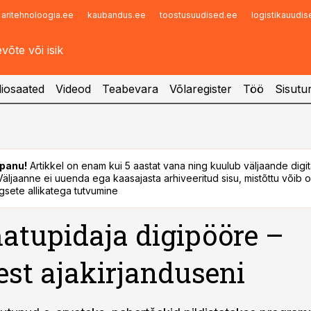
aritehnoloogia.ee
kaubandus.ee
toostusuudised.ee
logistikauudi
Infopank
Radar
iosaated
Videod
Teabevara
Võlaregister
Töö
Sisutu
panu!
Artikkel on enam kui 5 aastat vana ning kuulub väljaande digi
. Väljaanne ei uuenda ega kaasajasta arhiveeritud sisu, mistõttu võib ol
sete allikatega tutvumine
tupidaja digipööre –
est ajakirjanduseni