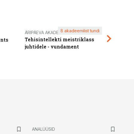
8 akadeemilist tundi
Kasuta ä
ÄRIPÄEVA AKADEEMIA
Tehisintellekti meistriklass
nts
maksuva
juhtidele - vundament
ANALÜÜSID