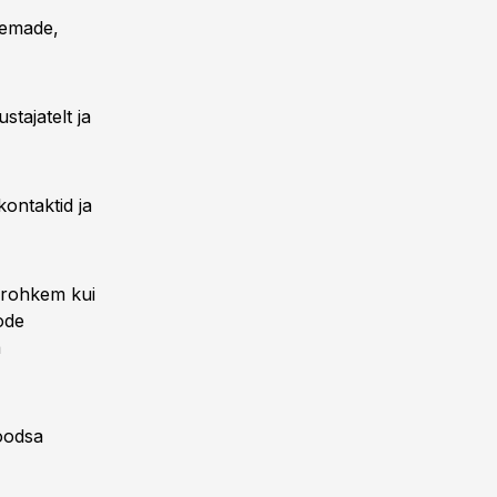
eemade,
tajatelt ja
ontaktid ja
a rohkem kui
ode
a
soodsa