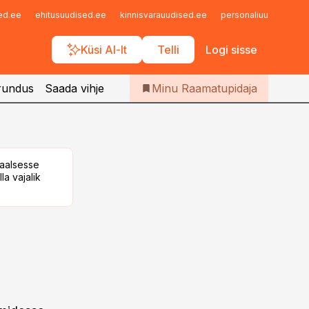
Iseteenindus
sed.ee
ehitusuudised.ee
kinnisvarauudised.ee
personaliuudised.ee
Telli Raamatupidaja
Küsi AI-lt
Telli
Logi sisse
rundus
Saada vihje
Minu Raamatupidaja
taalsesse
la vajalik