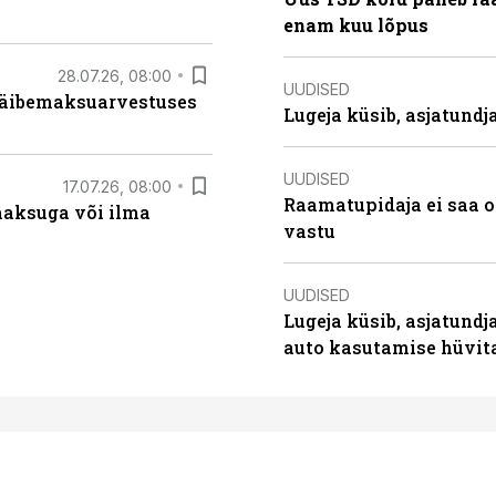
enam kuu lõpus
28.07.26, 08:00
UUDISED
 käibemaksuarvestuses
Lugeja küsib, asjatund
UUDISED
17.07.26, 08:00
Raamatupidaja ei saa o
aksuga või ilma
vastu
UUDISED
Lugeja küsib, asjatundj
auto kasutamise hüvi