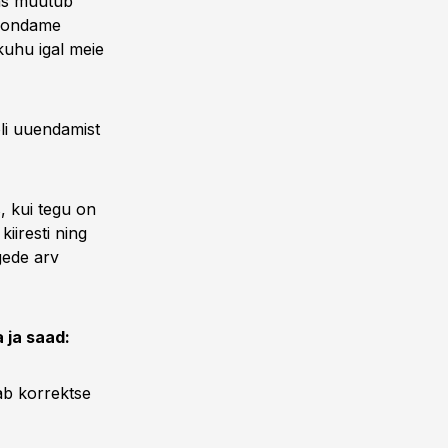
gas muutub
koondame
kuhu igal meie
oli uuendamist
s, kui tegu on
iiresti ning
gede arv
 ja saad:
ab korrektse