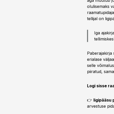
aga muutub ju
olulisemaks v
raamatupidajat
tellijal on ligip
Iga ajakir
tellimiske
Paberajakirja s
erialase välja
selle võimalus
piiratud, sama
Logi sisse r
👉
ligipääsu 
arvestuse pid