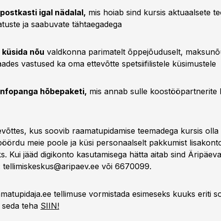
 postkasti igal nädalal,
mis hoiab sind kursis aktuaalsete t
atuste ja saabuvate tähtaegadega
 küsida nõu
valdkonna parimatelt õppejõuduselt, maksunõus
 saades vastused ka oma ettevõtte spetsiifilistele küsimustele
infopanga hõbepaketi,
mis annab sulle koostööpartnerite k
tevõttes, kus soovib raamatupidamise teemadega kursis oll
pöördu meie poole ja küsi personaalselt pakkumist lisakont
s. Kui jääd digikonto kasutamisega hätta aitab sind Äripäev
:
tellimiskeskus@aripaev.ee
või 6670099.
amatupidaja.ee tellimuse vormistada esimeseks kuuks eriti 
d seda teha
SIIN!