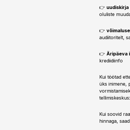
👉
uudiskirja
oluliste muud
👉
võimaluse
audiitoritelt,
👉
Äripäeva 
krediidiinfo
Kui töötad et
üks inimene, 
vormistamisek
tellimiskeskus
Kui soovid ra
hinnaga, saa