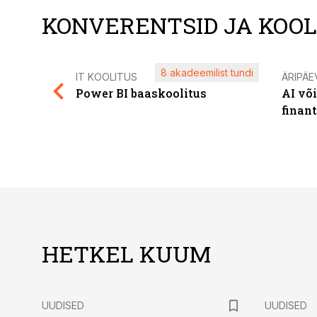
KONVERENTSID JA KOO
8 akadeemilist tundi
IT KOOLITUS
ÄRIPÄE
Power BI baaskoolitus
AI võ
finan
HETKEL KUUM
UUDISED
UUDISED