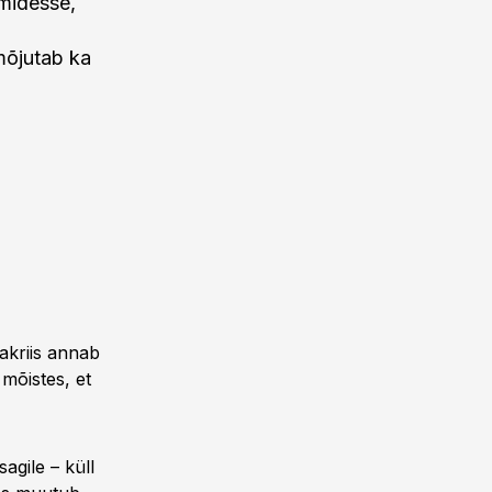
midesse,
mõjutab ka
akriis annab
mõistes, et
agile – küll