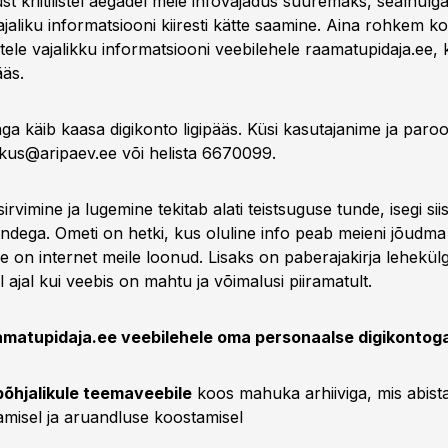
st kriitilistel aegadel meie infovajadus suuremaks, sealhul
ajaliku informatsiooni kiiresti kätte saamine. Aina rohkem 
ele vajalikku informatsiooni veebilehele raamatupidaja.ee, 
ääs.
jaga käib kaasa digikonto ligipääs. Küsi kasutajanime ja paro
skus@aripaev.ee
või helista 6670099.
irvimine ja lugemine tekitab alati teistsuguse tunde, isegi sii
andega. Ometi on hetki, kus oluline info peab meieni jõudma k
e on internet meile loonud. Lisaks on paberajakirja lehekül
l ajal kui veebis on mahtu ja võimalusi piiramatult.
aamatupidaja.ee veebilehele oma personaalse digikontoga
põhjalikule teemaveebile
koos mahuka arhiiviga, mis abist
amisel ja aruandluse koostamisel