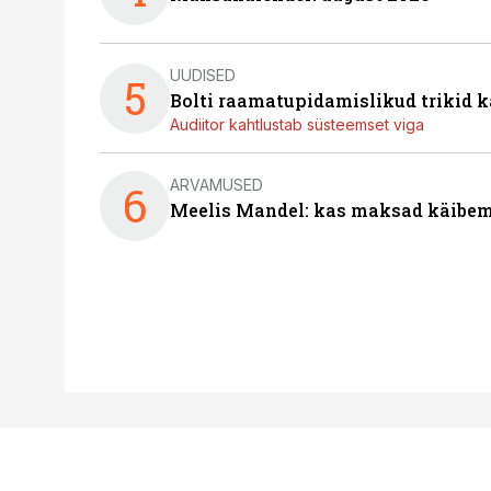
UUDISED
5
Bolti raamatupidamislikud trikid
Audiitor kahtlustab süsteemset viga
ARVAMUSED
6
Meelis Mandel: kas maksad käibem