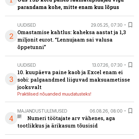
parandama kohe, mitte enam kuu lõpus
UUDISED
29.05.25, 07:30
Omastamise kahtlus: kaheksa aastat ja 1,3
2
miljonit eurot. “Lennujaam sai valusa
õppetunni”
UUDISED
13.07.26, 07:30
10. kuupäeva paine kaob ja Excel enam ei
3
sobi: palgaandmed liiguvad maksuametisse
jooksvalt
Praktilised nõuanded muudatusteks!
MAJANDUSTULEMUSED
06.08.26, 08:00
4
Numeri töötajate arv vähenes, aga
tootlikkus ja ärikasum tõusisid