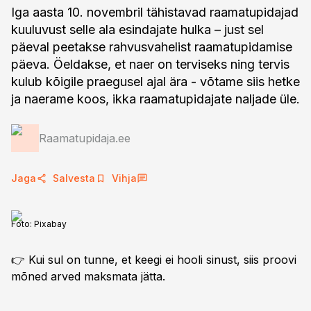
Iga aasta 10. novembril tähistavad raamatupidajad
kuuluvust selle ala esindajate hulka – just sel
päeval peetakse rahvusvahelist raamatupidamise
päeva. Öeldakse, et naer on terviseks ning tervis
kulub kõigile praegusel ajal ära - võtame siis hetke
ja naerame koos, ikka raamatupidajate naljade üle.
Raamatupidaja.ee
Jaga
Salvesta
Vihja
Foto:
Pixabay
👉 Kui sul on tunne, et keegi ei hooli sinust, siis proovi
mõned arved maksmata jätta.