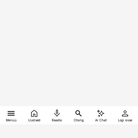
Menüü
Uudised
Raadio
Otsing
AI Chat
Logi sisse