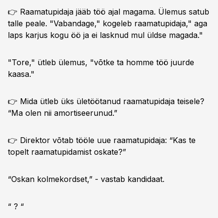
👉 Raamatupidaja jääb töö ajal magama. Ülemus satub
talle peale. "Vabandage," kogeleb raamatupidaja," aga
laps karjus kogu öö ja ei lasknud mul üldse magada."
"Tore," ütleb ülemus, "võtke ta homme töö juurde
kaasa."
👉 Mida ütleb üks ületöötanud raamatupidaja teisele?
“Ma olen nii amortiseerunud.”
👉 Direktor võtab tööle uue raamatupidaja: “Kas te
topelt raamatupidamist oskate?”
“Oskan kolmekordset,” - vastab kandidaat.
“ ? “