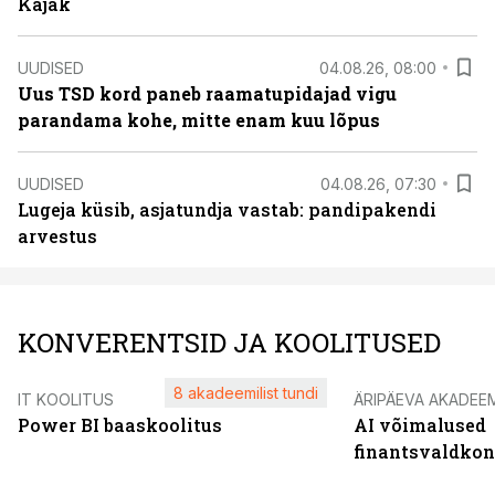
Kajak
UUDISED
04.08.26, 08:00
Uus TSD kord paneb raamatupidajad vigu
parandama kohe, mitte enam kuu lõpus
UUDISED
04.08.26, 07:30
Lugeja küsib, asjatundja vastab: pandipakendi
arvestus
KONVERENTSID JA KOOLITUSED
8 akadeemilist tundi
IT KOOLITUS
ÄRIPÄEVA AKADEE
Power BI baaskoolitus
AI võimalused
finantsvaldko