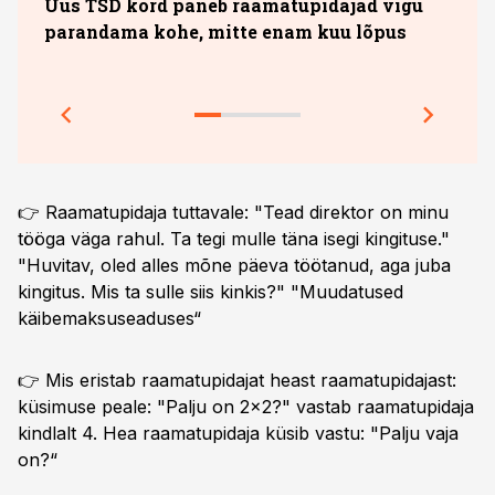
Uus TSD kord paneb raamatupidajad vigu
Omas
parandama kohe, mitte enam kuu lõpus
milj
õppe
👉 Raamatupidaja tuttavale: "Tead direktor on minu
tööga väga rahul. Ta tegi mulle täna isegi kingituse."
"Huvitav, oled alles mõne päeva töötanud, aga juba
kingitus. Mis ta sulle siis kinkis?" "Muudatused
käibemaksuseaduses“
👉 Mis eristab raamatupidajat heast raamatupidajast:
küsimuse peale: "Palju on 2x2?" vastab raamatupidaja
kindlalt 4. Hea raamatupidaja küsib vastu: "Palju vaja
on?“