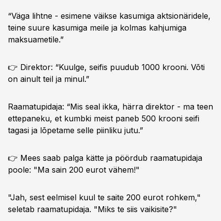
“Väga lihtne - esimene väikse kasumiga aktsionäridele,
teine suure kasumiga meile ja kolmas kahjumiga
maksuametile.”
👉 Direktor: “Kuulge, seifis puudub 1000 krooni. Võti
on ainult teil ja minul.”
Raamatupidaja: “Mis seal ikka, härra direktor - ma teen
ettepaneku, et kumbki meist paneb 500 krooni seifi
tagasi ja lõpetame selle piinliku jutu.”
👉 Mees saab palga kätte ja pöördub raamatupidaja
poole: "Ma sain 200 eurot vähem!"
"Jah, sest eelmisel kuul te saite 200 eurot rohkem,"
seletab raamatupidaja. "Miks te siis vaikisite?"