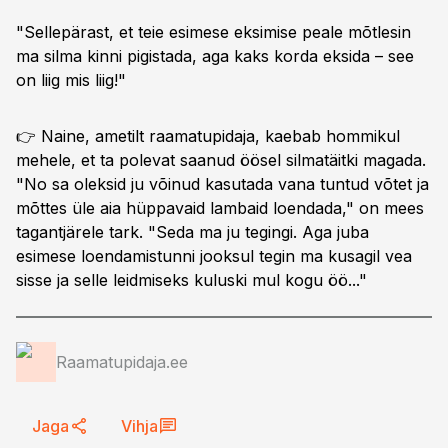
"Sellepärast, et teie esimese eksimise peale mõtlesin
ma silma kinni pigistada, aga kaks korda eksida – see
on liig mis liig!"
👉 Naine, ametilt raamatupidaja, kaebab hommikul
mehele, et ta polevat saanud öösel silmatäitki magada.
"No sa oleksid ju võinud kasutada vana tuntud võtet ja
mõttes üle aia hüppavaid lambaid loendada," on mees
tagantjärele tark. "Seda ma ju tegingi. Aga juba
esimese loendamistunni jooksul tegin ma kusagil vea
sisse ja selle leidmiseks kuluski mul kogu öö..."
Raamatupidaja.ee
Jaga
Vihja