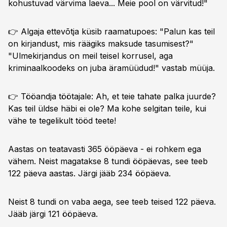
kohustuvad värvima laeva... Meie pool on värvitud!"
👉 Algaja ettevõtja küsib raamatupoes: "Palun kas teil
on kirjandust, mis räägiks maksude tasumisest?"
"Ulmekirjandus on meil teisel korrusel, aga
kriminaalkoodeks on juba äramüüdud!" vastab müüja.
👉 Tööandja töötajale: Ah, et teie tahate palka juurde?
Kas teil üldse häbi ei ole? Ma kohe selgitan teile, kui
vähe te tegelikult tööd teete!
Aastas on teatavasti 365 ööpäeva - ei rohkem ega
vähem. Neist magatakse 8 tundi ööpäevas, see teeb
122 päeva aastas. Järgi jääb 234 ööpäeva.
Neist 8 tundi on vaba aega, see teeb teised 122 päeva.
Jääb järgi 121 ööpäeva.