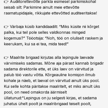
👉 Audiitorettevõtte parkla esimesel parkimiskohal
seisab silt: Parkimine ainult meie ettevõtte
raamatupidajale, rikkujate ettevõtted auditeeritakse!
👉 Värbaja küsib kandidaadilt: “Miks küsite nii kõrget
palka, kui teil pole selles valdkonnas mingeid
kogemusi?” Tööotsija: “Noh, töö on oluliselt raskem ja
keerukam, kui sa ei tea, mida teed!”
👉 Maalrite brigaad kirjutas alla lepingule laevade
värvimiseks sadamas. Mõne aja pärast kannab brigadir
sadama direktorile ette, et üks laev on värvitud ja
palub töö vastu võtta. Kõrgeauline komisjon ilmub
kohale ja näeb, et laeval on värvitud ainult üks pool.
Kui selle kohta päritakse maalritelt, et miks ainult üks
pool, on need omakorda äärmiselt
üllatunud:"Lepingus on ju selgesti kirjas, et sadama
juhatus ühelt poolt ja maalribrigaad teiselt poolt,