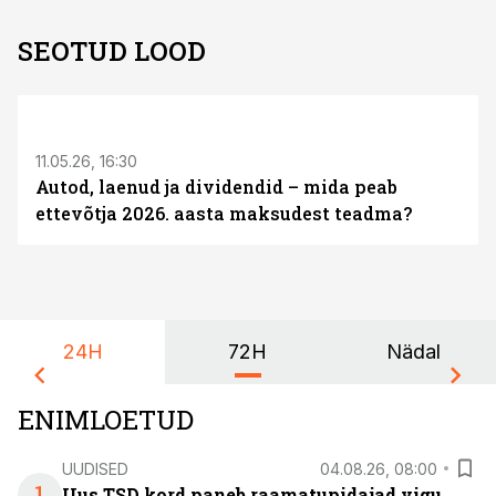
SEOTUD LOOD
ST
11.05.26, 16:30
Autod, laenud ja dividendid – mida peab
ettevõtja 2026. aasta maksudest teadma?
24H
72H
Nädal
ENIMLOETUD
UUDISED
04.08.26, 08:00
1
Uus TSD kord paneb raamatupidajad vigu