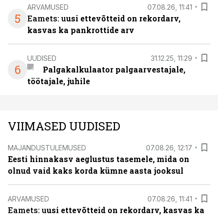
ARVAMUSED
07.08.26, 11:41
5
Eamets: u
usi ettevõtteid on rekordarv,
kasvas ka pankrottide arv
UUDISED
31.12.25, 11:29
6
Palgakalkulaator palgaarvestajale,
töötajale, juhile
VIIMASED UUDISED
MAJANDUSTULEMUSED
07.08.26, 12:17
Eesti hinnakasv aeglustus tasemele, mida on
olnud vaid kaks korda kümne aasta jooksul
ARVAMUSED
07.08.26, 11:41
Eamets: u
usi ettevõtteid on rekordarv, kasvas ka