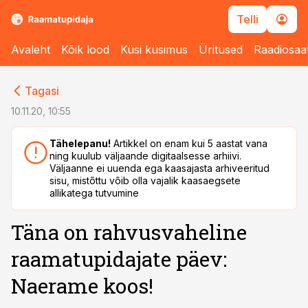
Telli
Avaleht
Kõik lood
Küsi küsimus
Üritused
Raadiosaa
cebook
cebook
Tagasi
Twitter)
Twitter)
10.11.20, 10:55
kedIn
kedIn
Tähelepanu!
Artikkel on enam kui 5 aastat vana
ning kuulub väljaande digitaalsesse arhiivi.
ail
ail
Väljaanne ei uuenda ega kaasajasta arhiveeritud
sisu, mistõttu võib olla vajalik kaasaegsete
k
k
allikatega tutvumine
Täna on rahvusvaheline
raamatupidajate päev:
Naerame koos!