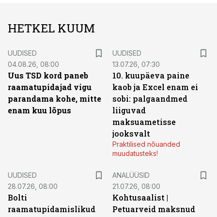
HETKEL KUUM
UUDISED
UUDISED
04.08.26, 08:00
13.07.26, 07:30
Uus TSD kord paneb
10. kuupäeva paine
raamatupidajad vigu
kaob ja Excel enam ei
parandama kohe, mitte
sobi: palgaandmed
enam kuu lõpus
liiguvad
maksuametisse
jooksvalt
Praktilised nõuanded
muudatusteks!
UUDISED
ANALÜÜSID
28.07.26, 08:00
21.07.26, 08:00
Bolti
Kohtusaalist
|
raamatupidamislikud
Petuarveid maksnud