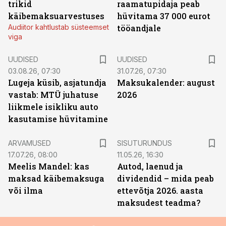
trikid
raamatupidaja peab
käibemaksuarvestuses
hüvitama 37 000 eurot
Audiitor kahtlustab süsteemset
tööandjale
viga
UUDISED
UUDISED
03.08.26, 07:30
31.07.26, 07:30
Lugeja küsib, asjatundja
Maksukalender: august
vastab: MTÜ juhatuse
2026
liikmele isikliku auto
kasutamise hüvitamine
ST
ARVAMUSED
SISUTURUNDUS
17.07.26, 08:00
11.05.26, 16:30
Meelis Mandel: kas
Autod, laenud ja
maksad käibemaksuga
dividendid – mida peab
või ilma
ettevõtja 2026. aasta
maksudest teadma?