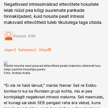
Negatiivsed intressimäärad ettevõtete hoiustele
leiab nüüd pea kõigi suuremate pankade
hinnakirjadest, kuid hoiuste pealt intressi
maksvaid ettevõtteid tuleb tikutulega taga otsida.
Kaspar Allik
Jaga
Salvesta
Vihja
Suurte hoiuste eest peavad ettevõtted peale maksma vähemalt turu
nelja suurima hoiustaja juures.
Foto:
Andras Kralla
“Ei ole nii hästi läinud,” märkis Neinar Seli nii Estiko
kontserni kui ka Rondam grupi kohta, mis ei pea
kontojäägilt negatiivset intressi maksma. Seli meenutas,
et kunagi sai siiski SEB pangast raha ära viidud, kuna