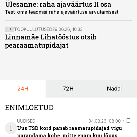
Ülesanne: raha ajaväärtus II osa
Testi oma teadmisi raha ajaväärtuse arvutamisest.
TÖÖKUULUTUSED
29.06.26, 10:33
ST
Linnamäe Lihatööstus otsib
pearaamatupidajat
24H
72H
Nädal
ENIMLOETUD
UUDISED
04.08.26, 08:00
1
Uus TSD kord paneb raamatupidajad vigu
parandama kohe, mitte enam kuu lõpus