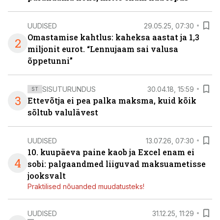
UUDISED
29.05.25, 07:30
Omastamise kahtlus: kaheksa aastat ja 1,3
2
miljonit eurot. “Lennujaam sai valusa
õppetunni”
SISUTURUNDUS
30.04.18, 15:59
ST
3
Ettevõtja ei pea palka maksma, kuid kõik
sõltub valulävest
UUDISED
13.07.26, 07:30
10. kuupäeva paine kaob ja Excel enam ei
4
sobi: palgaandmed liiguvad maksuametisse
jooksvalt
Praktilised nõuanded muudatusteks!
UUDISED
31.12.25, 11:29