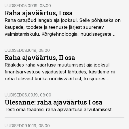
UUDISED
05.09.19, 08:00
Raha ajaväärtus, I osa
Raha ostujõud langeb aja jooksul. Selle põhjuseks on
kaupade, toodete ja teenuste järjest suurenev
valmistamiskulu. Kõrgtehnoloogia, nüüdisaegsete
materjalide ja täppistarnete arendamine ja juurutamine
nõuab järjest suuremaid investeeringuid.
UUDISED
08.10.19, 08:00
Raha ajaväärtus, II osa
Rääkides raha väärtuse muutumisest aja jooksul
finantsarvestuse vajadustest lähtudes, käsitleme nii
raha tulevast kui ka nüüdisväärtust, kusjuures
mõlemad arvutatakse liitintressi (compound interest)
meetodil.
UUDISED
06.09.19, 08:00
Ülesanne: raha ajaväärtus I osa
Testi oma teadmisi raha ajaväärtuse arvutamisest.
UUDISED
09.10.19, 08:00