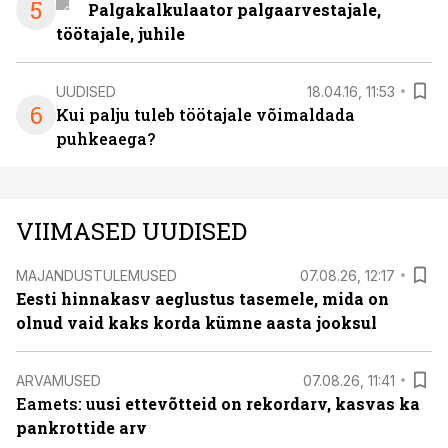
5
Palgakalkulaator palgaarvestajale,
töötajale, juhile
UUDISED
18.04.16, 11:53
6
Kui palju tuleb töötajale võimaldada
puhkeaega?
VIIMASED UUDISED
MAJANDUSTULEMUSED
07.08.26, 12:17
Eesti hinnakasv aeglustus tasemele, mida on
olnud vaid kaks korda kümne aasta jooksul
ARVAMUSED
07.08.26, 11:41
Eamets: u
usi ettevõtteid on rekordarv, kasvas ka
pankrottide arv