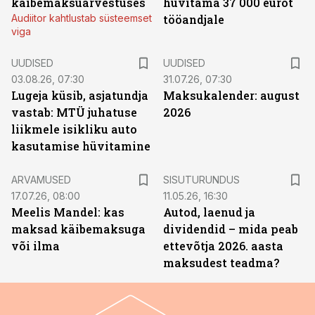
käibemaksuarvestuses
hüvitama 37 000 eurot
Audiitor kahtlustab süsteemset
tööandjale
viga
UUDISED
UUDISED
03.08.26, 07:30
31.07.26, 07:30
Lugeja küsib, asjatundja
Maksukalender: august
vastab: MTÜ juhatuse
2026
liikmele isikliku auto
kasutamise hüvitamine
ST
ARVAMUSED
SISUTURUNDUS
17.07.26, 08:00
11.05.26, 16:30
Meelis Mandel: kas
Autod, laenud ja
maksad käibemaksuga
dividendid – mida peab
või ilma
ettevõtja 2026. aasta
maksudest teadma?