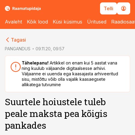
Telli
Avaleht
Kõik lood
Küsi küsimus
Üritused
Raadiosaa
cebook
Tagasi
Twitter)
PANGANDUS
09.11.20, 09:57
kedIn
Tähelepanu!
Artikkel on enam kui 5 aastat vana
ning kuulub väljaande digitaalsesse arhiivi.
ail
Väljaanne ei uuenda ega kaasajasta arhiveeritud
sisu, mistõttu võib olla vajalik kaasaegsete
k
allikatega tutvumine
Suurtele hoiustele tuleb
peale maksta pea kõigis
pankades