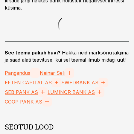
kirjade järgi hakkas pank hoiustelt negatiivset intressi
küsima.
See teema pakub huvi?
Hakka neid märksõnu jälgima
ja saad alati teavituse, kui sel teemal ilmub midagi uut!
Pangandus
Neinar Seli
EFTEN CAPITAL AS
SWEDBANK AS
SEB PANK AS
LUMINOR BANK AS
COOP PANK AS
SEOTUD LOOD