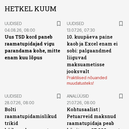
HETKEL KUUM
UUDISED
UUDISED
04.08.26, 08:00
13.07.26, 07:30
Uus TSD kord paneb
10. kuupäeva paine
raamatupidajad vigu
kaob ja Excel enam ei
parandama kohe, mitte
sobi: palgaandmed
enam kuu lõpus
liiguvad
maksuametisse
jooksvalt
Praktilised nõuanded
muudatusteks!
UUDISED
ANALÜÜSID
28.07.26, 08:00
21.07.26, 08:00
Bolti
Kohtusaalist
|
raamatupidamislikud
Petuarveid maksnud
trikid
raamatupidaja peab