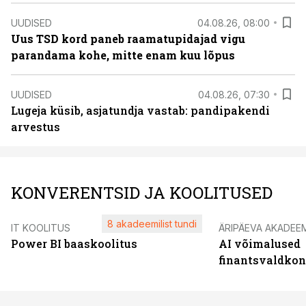
UUDISED
04.08.26, 08:00
Uus TSD kord paneb raamatupidajad vigu
parandama kohe, mitte enam kuu lõpus
UUDISED
04.08.26, 07:30
Lugeja küsib, asjatundja vastab: pandipakendi
arvestus
KONVERENTSID JA KOOLITUSED
8 akadeemilist tundi
IT KOOLITUS
ÄRIPÄEVA AKADEE
Power BI baaskoolitus
AI võimalused
finantsvaldko