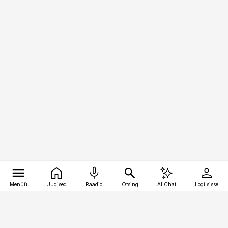
Menüü
Uudised
Raadio
Otsing
AI Chat
Logi sisse
Vana-Lõuna 39/1, 19094 Tallinn