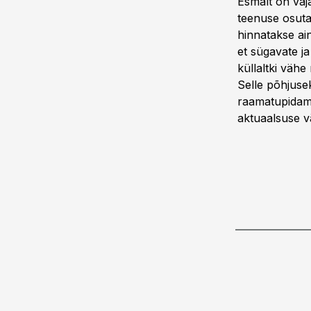
Esmalt on vaj
teenuse osuta
hinnatakse ain
et sügavate ja
küllaltki vähe
Selle põhjuse
raamatupidami
aktuaalsuse vä