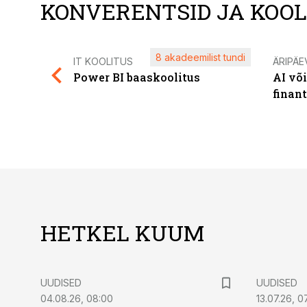
KONVERENTSID JA KOO
8 akadeemilist tundi
IT KOOLITUS
ÄRIPÄE
Power BI baaskoolitus
AI võ
finan
HETKEL KUUM
UUDISED
UUDISED
04.08.26, 08:00
13.07.26, 0