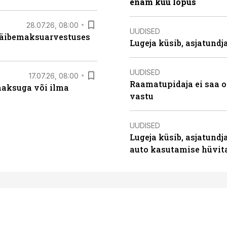
enam kuu lõpus
28.07.26, 08:00
UUDISED
 käibemaksuarvestuses
Lugeja küsib, asjatund
UUDISED
17.07.26, 08:00
Raamatupidaja ei saa o
aksuga või ilma
vastu
UUDISED
Lugeja küsib, asjatundj
auto kasutamise hüvi