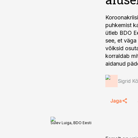
Koroonakriis
puhkemist kau
ütleb BDO Ee
see, et väga
võiksid osut
korraldab mi
aidanud päde
Sigrid Kõ
Jaga
Sulev Luiga, BDO Eesti