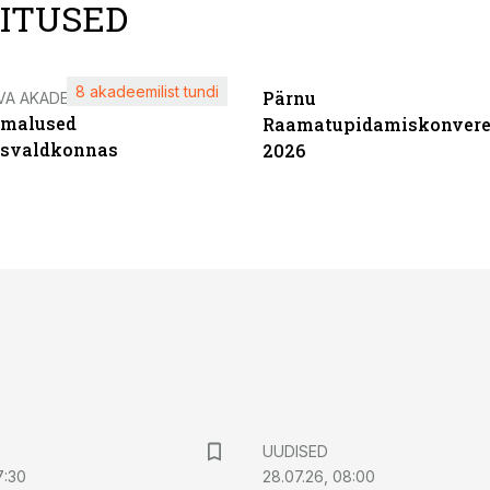
LITUSED
8 akadeemilist tundi
Pärnu
VA AKADEEMIA
imalused
Raamatupidamiskonvere
tsvaldkonnas
2026
UUDISED
7:30
28.07.26, 08:00