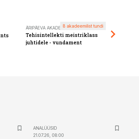
8 akadeemilist tundi
Kasuta ä
ÄRIPÄEVA AKADEEMIA
Tehisintellekti meistriklass
nts
maksuva
juhtidele - vundament
ANALÜÜSID
21.07.26, 08:00