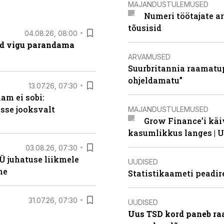
MAJANDUSTULEMUSED
Numeri töötajate a
tõusisid
04.08.26, 08:00
ad vigu parandama
ARVAMUSED
Suurbritannia raamatu
ohjeldamatu”
13.07.26, 07:30
am ei sobi:
sse jooksvalt
MAJANDUSTULEMUSED
Grow Finance’i käi
kasumlikkus langes | U
03.08.26, 07:30
Ü juhatuse liikmele
UUDISED
ne
Statistikaameti peadir
31.07.26, 07:30
UUDISED
Uus TSD kord paneb ra