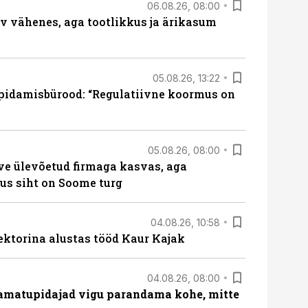
06.08.26, 08:00
rv vähenes, aga tootlikkus ja ärikasum
05.08.26, 13:22
pidamisbürood: “Regulatiivne koormus on
05.08.26, 08:00
ve ülevõetud firmaga kasvas, aga
us siht on Soome turg
04.08.26, 10:58
ektorina alustas tööd Kaur Kajak
04.08.26, 08:00
amatupidajad vigu parandama kohe, mitte