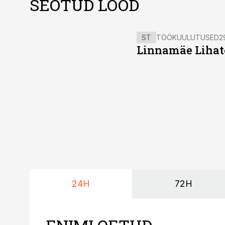
SEOTUD LOOD
ST
TÖÖKUULUTUSED
2
Linnamäe Lihatö
24H
72H