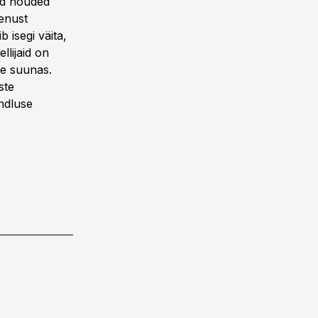
ed nõuded
eenust
 isegi väita,
llijaid on
se suunas.
ste
ndluse