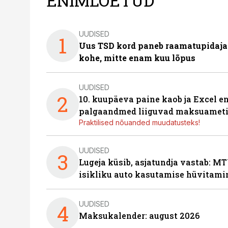
ENIMLOETUD
UUDISED
1
Uus TSD kord paneb raamatupidaj
kohe, mitte enam kuu lõpus
UUDISED
2
10. kuupäeva paine kaob ja Excel en
palgaandmed liiguvad maksuameti
Praktilised nõuanded muudatusteks!
UUDISED
3
Lugeja küsib, asjatundja vastab: MT
isikliku auto kasutamise hüvitami
UUDISED
4
Maksukalender: august 2026