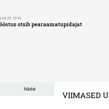
9.06.26, 10:33
östus otsib pearaamatupidajat
Nädal
VIIMASED U