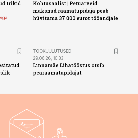
d trikid
Kohtusaalist
|
Petuarveid
maksnud raamatupidaja peab
viga
hüvitama 37 000 eurot tööandjale
ST
TÖÖKUULUTUSED
29.06.26, 10:33
sitatud!
Linnamäe Lihatööstus otsib
slik
pearaamatupidajat