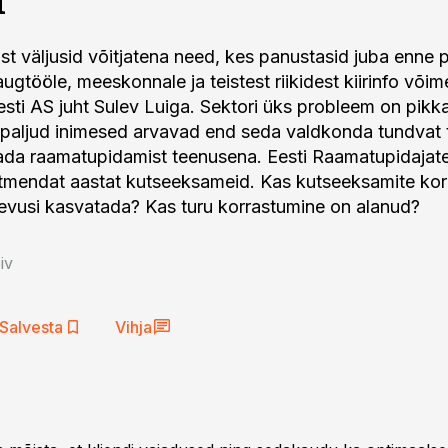
ist väljusid võitjatena need, kes panustasid juba enne
gtööle, meeskonnale ja teistest riikidest kiirinfo võim
sti AS juht Sulev Luiga. Sektori üks probleem on pikk
 paljud inimesed arvavad end seda valdkonda tundvat 
ada raamatupidamist teenusena. Eesti Raamatupidajat
tmendat aastat kutseeksameid. Kas kutseeksamite kor
vusi kasvatada? Kas turu korrastumine on alanud?
iv
Salvesta
Vihja