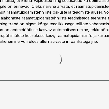
a mõista, et kliendi vajadused ning sedakaudu ka optimaals
jale on erinevad. Oleks naiivne arvata, et raamatupidamist
ult raamatupidamistehniliste oskuste ja teadmiste alusel. Võib
 ajakohaste raamatupidamistehniliste teadmistega teenuste te
 ning trend on pigem kõrge teadlikkusega tellijate vähenemi
ks on andmetöötluse kasvav automatiseerumine, tekkepõhi
spõhimõtete keerukuse kasv, raamatupidamisinfo ja -arua
henemine võrreldes alternatiivsete infoallikatega jne.