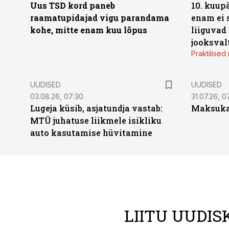
Uus TSD kord paneb
10. kuup
raamatupidajad vigu parandama
enam ei 
kohe, mitte enam kuu lõpus
liiguvad
jooksval
Praktilise
UUDISED
UUDISED
03.08.26, 07:30
31.07.26, 0
Lugeja küsib, asjatundja vastab:
Maksukal
MTÜ juhatuse liikmele isikliku
auto kasutamise hüvitamine
LIITU UUDIS