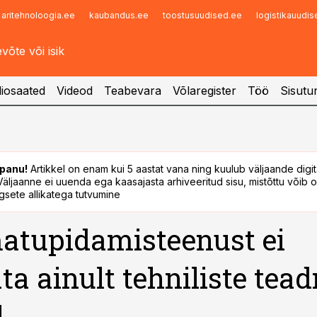
aritehnoloogia.ee
kaubandus.ee
toostusuudised.ee
logistikauudi
Infopank
Radar
iosaated
Videod
Teabevara
Võlaregister
Töö
Sisutu
panu!
Artikkel on enam kui 5 aastat vana ning kuulub väljaande digi
. Väljaanne ei uuenda ega kaasajasta arhiveeritud sisu, mistõttu võib ol
sete allikatega tutvumine
atupidamisteenust ei
ta ainult tehniliste tea
l