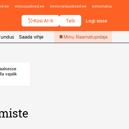
Iseteenindus
sed.ee
ehitusuudised.ee
kinnisvarauudised.ee
personaliuudised.ee
Telli Raamatupidaja
Küsi AI-lt
Telli
Logi sisse
rundus
Saada vihje
Minu Raamatupidaja
taalsesse
la vajalik
dmiste