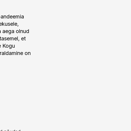
 pandeemia
ekusele,
a aega olnud
tasemel, et
e Kogu
raldamine on