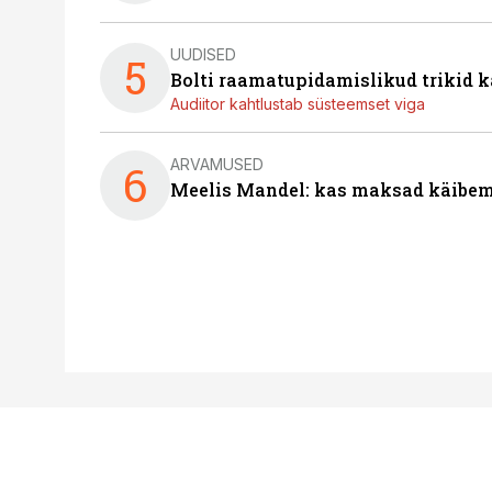
UUDISED
5
Bolti raamatupidamislikud trikid
Audiitor kahtlustab süsteemset viga
ARVAMUSED
6
Meelis Mandel: kas maksad käibem