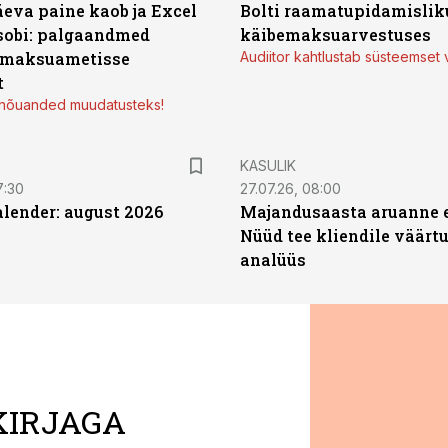
äeva paine kaob ja Excel
Bolti raamatupidamisliku
sobi: palgaandmed
käibemaksuarvestuses
 maksuametisse
Audiitor kahtlustab süsteemset 
t
d nõuanded muudatusteks!
KASULIK
7:30
27.07.26, 08:00
ender: august 2026
Majandusaasta aruanne e
Nüüd tee kliendile väärtu
analüüs
KIRJAGA