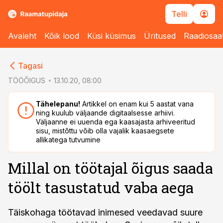
Telli
Avaleht
Kõik lood
Küsi küsimus
Üritused
Raadiosaa
cebook
Tagasi
Twitter)
TÖÖÕIGUS
13.10.20, 08:00
kedIn
Tähelepanu!
Artikkel on enam kui 5 aastat vana
ning kuulub väljaande digitaalsesse arhiivi.
ail
Väljaanne ei uuenda ega kaasajasta arhiveeritud
sisu, mistõttu võib olla vajalik kaasaegsete
k
allikatega tutvumine
Millal on töötajal õigus saada
töölt tasustatud vaba aega
Täiskohaga töötavad inimesed veedavad suure