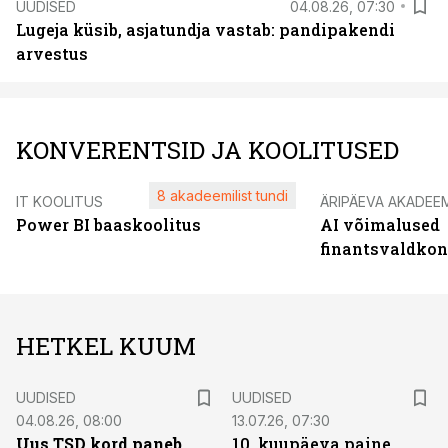
UUDISED
04.08.26, 07:30
Lugeja küsib, asjatundja vastab: pandipakendi
arvestus
KONVERENTSID JA KOOLITUSED
8 akadeemilist tundi
IT KOOLITUS
ÄRIPÄEVA AKADEE
Power BI baaskoolitus
AI võimalused
finantsvaldko
HETKEL KUUM
UUDISED
UUDISED
04.08.26, 08:00
13.07.26, 07:30
Uus TSD kord paneb
10. kuupäeva paine