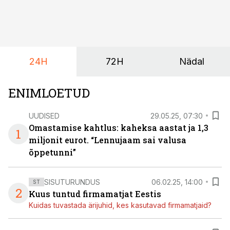
24H
72H
Nädal
ENIMLOETUD
UUDISED
29.05.25, 07:30
Omastamise kahtlus: kaheksa aastat ja 1,3
1
miljonit eurot. “Lennujaam sai valusa
õppetunni”
SISUTURUNDUS
06.02.25, 14:00
ST
2
Kuus tuntud firmamatjat Eestis
Kuidas tuvastada ärijuhid, kes kasutavad firmamatjaid?