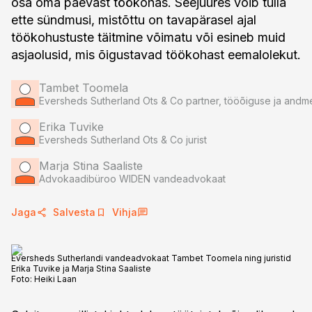
osa oma päevast töökohas. Seejuures võib tulla
ette sündmusi, mistõttu on tavapärasel ajal
töökohustuste täitmine võimatu või esineb muid
asjaolusid, mis õigustavad töökohast eemalolekut.
Tambet Toomela
Eversheds Sutherland Ots & Co partner, tööõiguse ja andme
Erika Tuvike
Eversheds Sutherland Ots & Co jurist
Marja Stina Saaliste
Advokaadibüroo WIDEN vandeadvokaat
Jaga
Salvesta
Vihja
Eversheds Sutherlandi vandeadvokaat Tambet Toomela ning juristid
Erika Tuvike ja Marja Stina Saaliste
Foto:
Heiki Laan