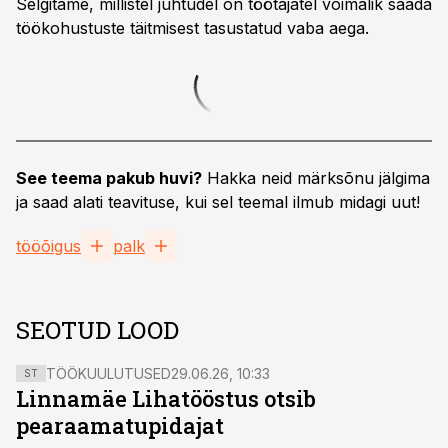
Selgitame, millistel juhtudel on töötajatel võimalik saada
töökohustuste täitmisest tasustatud vaba aega.
See teema pakub huvi?
Hakka neid märksõnu jälgima
ja saad alati teavituse, kui sel teemal ilmub midagi uut!
tööõigus
palk
SEOTUD LOOD
TÖÖKUULUTUSED
29.06.26, 10:33
ST
Linnamäe Lihatööstus otsib
pearaamatupidajat