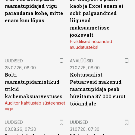
raamatupidajad vigu
kaob ja Excel enam ei
parandama kohe, mitte
sobi: palgaandmed
enam kuu lõpus
liiguvad
maksuametisse
jooksvalt
Praktilised nõuanded
muudatusteks!
UUDISED
ANALÜÜSID
28.07.26, 08:00
21.07.26, 08:00
Bolti
Kohtusaalist
|
raamatupidamislikud
Petuarveid maksnud
trikid
raamatupidaja peab
käibemaksuarvestuses
hüvitama 37 000 eurot
Audiitor kahtlustab süsteemset
tööandjale
viga
UUDISED
UUDISED
03.08.26, 07:30
31.07.26, 07:30