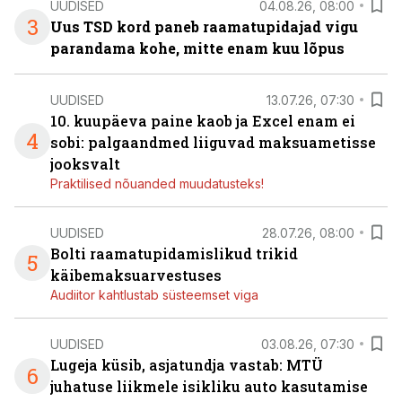
UUDISED
04.08.26, 08:00
3
Uus TSD kord paneb raamatupidajad vigu
parandama kohe, mitte enam kuu lõpus
UUDISED
13.07.26, 07:30
10. kuupäeva paine kaob ja Excel enam ei
4
sobi: palgaandmed liiguvad maksuametisse
jooksvalt
Praktilised nõuanded muudatusteks!
UUDISED
28.07.26, 08:00
Bolti raamatupidamislikud trikid
5
käibemaksuarvestuses
Audiitor kahtlustab süsteemset viga
UUDISED
03.08.26, 07:30
Lugeja küsib, asjatundja vastab: MTÜ
6
juhatuse liikmele isikliku auto kasutamise