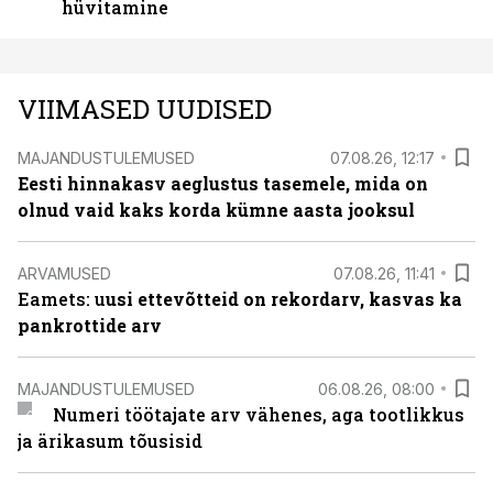
hüvitamine
VIIMASED UUDISED
MAJANDUSTULEMUSED
07.08.26, 12:17
Eesti hinnakasv aeglustus tasemele, mida on
olnud vaid kaks korda kümne aasta jooksul
ARVAMUSED
07.08.26, 11:41
Eamets: u
usi ettevõtteid on rekordarv, kasvas ka
pankrottide arv
MAJANDUSTULEMUSED
06.08.26, 08:00
Numeri töötajate arv vähenes, aga tootlikkus
ja ärikasum tõusisid