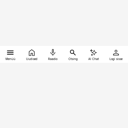
Menüü
Uudised
Raadio
Otsing
AI Chat
Logi sisse
Vana-Lõuna 39/1, 19094 Tallinn
(+372) 667 0111
raamatupidaja@raamatupidaja.ee
Telli
Reklaam
Firmast