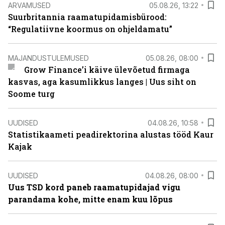
ARVAMUSED
05.08.26, 13:22
Suurbritannia raamatupidamisbürood:
“Regulatiivne koormus on ohjeldamatu”
MAJANDUSTULEMUSED
05.08.26, 08:00
Grow Finance’i käive ülevõetud firmaga
kasvas, aga kasumlikkus langes | Uus siht on
Soome turg
UUDISED
04.08.26, 10:58
Statistikaameti peadirektorina alustas tööd Kaur
Kajak
UUDISED
04.08.26, 08:00
Uus TSD kord paneb raamatupidajad vigu
parandama kohe, mitte enam kuu lõpus