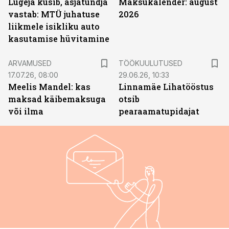
Lugeja küsib, asjatundja
Maksukalender: august
vastab: MTÜ juhatuse
2026
liikmele isikliku auto
kasutamise hüvitamine
ST
ARVAMUSED
TÖÖKUULUTUSED
17.07.26, 08:00
29.06.26, 10:33
Meelis Mandel: kas
Linnamäe Lihatööstus
maksad käibemaksuga
otsib
või ilma
pearaamatupidajat