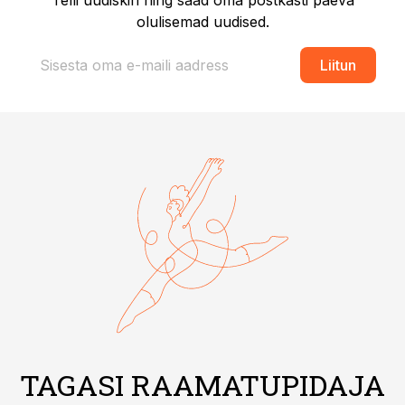
Telli uudiskiri ning saad oma postkasti päeva
olulisemad uudised.
Liitun
TAGASI RAAMATUPIDAJA