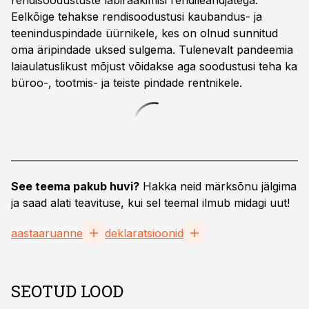
rendisoodustuste läbirääkimisi rendileandjatega.
Eelkõige tehakse rendisoodustusi kaubandus- ja
teeninduspindade üürnikele, kes on olnud sunnitud
oma äripindade uksed sulgema. Tulenevalt pandeemia
laiaulatuslikust mõjust võidakse aga soodustusi teha ka
büroo-, tootmis- ja teiste pindade rentnikele.
See teema pakub huvi?
Hakka neid märksõnu jälgima
ja saad alati teavituse, kui sel teemal ilmub midagi uut!
aastaaruanne
deklaratsioonid
SEOTUD LOOD