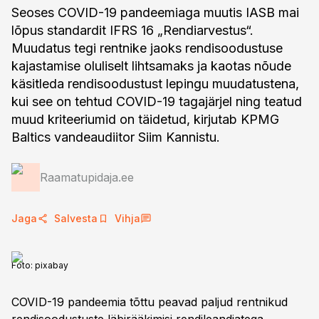
Seoses COVID-19 pandeemiaga muutis IASB mai
lõpus standardit IFRS 16 „Rendiarvestus“.
Muudatus tegi rentnike jaoks rendisoodustuse
kajastamise oluliselt lihtsamaks ja kaotas nõude
käsitleda rendisoodustust lepingu muudatustena,
kui see on tehtud COVID-19 tagajärjel ning teatud
muud kriteeriumid on täidetud, kirjutab KPMG
Baltics vandeaudiitor Siim Kannistu.
Raamatupidaja.ee
Jaga
Salvesta
Vihja
Foto:
pixabay
COVID-19 pandeemia tõttu peavad paljud rentnikud