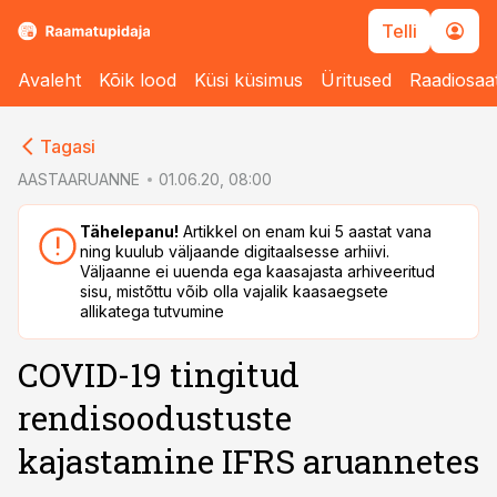
Telli
Avaleht
Kõik lood
Küsi küsimus
Üritused
Raadiosaa
cebook
Tagasi
Twitter)
AASTAARUANNE
01.06.20, 08:00
kedIn
Tähelepanu!
Artikkel on enam kui 5 aastat vana
ning kuulub väljaande digitaalsesse arhiivi.
ail
Väljaanne ei uuenda ega kaasajasta arhiveeritud
sisu, mistõttu võib olla vajalik kaasaegsete
k
allikatega tutvumine
COVID-19 tingitud
rendisoodustuste
kajastamine IFRS aruannetes