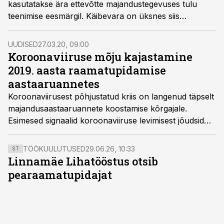
kasutatakse ära ettevõtte majandustegevuses tulu
Lee Laanemäe.
teenimise eesmärgil. Käibevara on üksnes siis
majanduslikult kasulik ressurss, kui ta toob tulevikus
ettevõttele kasu.
UUDISED
27.03.20, 09:00
Koroonaviiruse mõju kajastamine
2019. aasta raamatupidamise
aastaaruannetes
Koroonaviirusest põhjustatud kriis on langenud täpselt
majandusaastaaruannete koostamise kõrgajale.
Esimesed signaalid koroonaviiruse levimisest jõudsid
meieni 2019. aasta lõpus. Viirus ise jõudis Eestisse
märtsis 2020 ehk peale 31.12.2019 bilansipäeva ja selle
TÖÖKUULUTUSED
29.06.26, 10:33
ST
mõju on enamikule ettevõtetele oluline. Grant
Linnamäe Lihatööstus otsib
Thornton Balticu partner, audiitorteenuste valdkonna
pearaamatupidajat
juht ja vandeaudiitor Mart Nõmper selgitab, kas ja
kuidas kajastada koroonaviirusega seotud asjaolusid
raamatupidamise aastaaruandes.