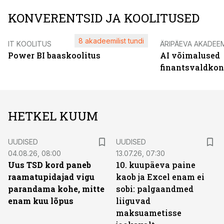
KONVERENTSID JA KOOLITUSED
8 akadeemilist tundi
IT KOOLITUS
ÄRIPÄEVA AKADEE
Power BI baaskoolitus
AI võimalused
finantsvaldko
HETKEL KUUM
UUDISED
UUDISED
04.08.26, 08:00
13.07.26, 07:30
Uus TSD kord paneb
10. kuupäeva paine
raamatupidajad vigu
kaob ja Excel enam ei
parandama kohe, mitte
sobi: palgaandmed
enam kuu lõpus
liiguvad
maksuametisse