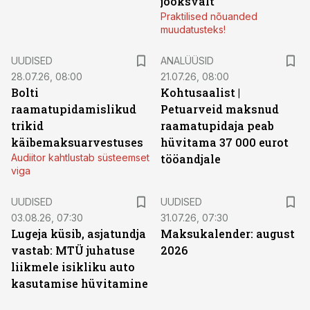
jooksvalt
Praktilised nõuanded
muudatusteks!
UUDISED
ANALÜÜSID
28.07.26, 08:00
21.07.26, 08:00
Bolti
Kohtusaalist
|
raamatupidamislikud
Petuarveid maksnud
trikid
raamatupidaja peab
käibemaksuarvestuses
hüvitama 37 000 eurot
Audiitor kahtlustab süsteemset
tööandjale
viga
UUDISED
UUDISED
03.08.26, 07:30
31.07.26, 07:30
Lugeja küsib, asjatundja
Maksukalender: august
vastab: MTÜ juhatuse
2026
liikmele isikliku auto
kasutamise hüvitamine
ST