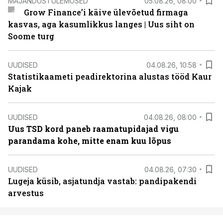
MAJANDUSTULEMUSED
05.08.26, 08:00
Grow Finance’i käive ülevõetud firmaga
kasvas, aga kasumlikkus langes | Uus siht on
Soome turg
UUDISED
04.08.26, 10:58
Statistikaameti peadirektorina alustas tööd Kaur
Kajak
UUDISED
04.08.26, 08:00
Uus TSD kord paneb raamatupidajad vigu
parandama kohe, mitte enam kuu lõpus
UUDISED
04.08.26, 07:30
Lugeja küsib, asjatundja vastab: pandipakendi
arvestus