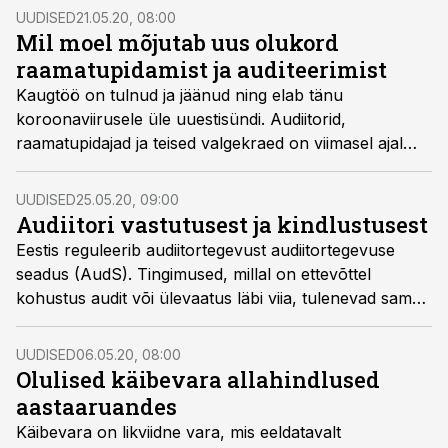
UUDISED
21.05.20, 08:00
Mil moel mõjutab uus olukord
raamatupidamist ja auditeerimist
Kaugtöö on tulnud ja jäänud ning elab tänu
koroonaviirusele üle uuestisündi. Audiitorid,
raamatupidajad ja teised valgekraed on viimasel ajal
peaasjalikult kodukontorites töötanud ja kuigi alguses
oli kõik harjumatu ja imelik, siis elu on näidanud, et
UUDISED
25.05.20, 09:00
inimesed on väga kohanemisvõimelised ning saavad
Audiitori vastutusest ja kindlustusest
päris hästi hakkama. Igatahes on oodata, et järjest
Eestis reguleerib audiitortegevust audiitortegevuse
rohkem auditeid ja raamatupidamisarvestust tehakse
seadus (AudS). Tingimused, millal on ettevõttel
ilma füüsiliselt kokku saamata, kirjutab Grant
kohustus audit või ülevaatus läbi viia, tulenevad samuti
Thornton Balticu partner, audiitorteenuste valdkonna
audiitortegevuse seadusest. Küll aga tekib küsimus, mis
juht ja vandeaudiitor Mart Nõmper.
juhtub siis, kui audiitor teeb vea? Milline on audiitori
UUDISED
06.05.20, 08:00
vastutus juhul, kui audiitor aruannetes ebakõlasid ei
Olulised käibevara allahindlused
märka või neid tahtlikult varjab ja kui palju on
aastaaruandes
kahjukannatajal loota abile kindlustusandjalt, selgitavad
Käibevara on likviidne vara, mis eeldatavalt
Grant Thornton Balticu spetsialistid Mart Nõmper ning