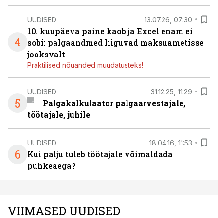
UUDISED
13.07.26, 07:30
10. kuupäeva paine kaob ja Excel enam ei
4
sobi: palgaandmed liiguvad maksuametisse
jooksvalt
Praktilised nõuanded muudatusteks!
UUDISED
31.12.25, 11:29
5
Palgakalkulaator palgaarvestajale,
töötajale, juhile
UUDISED
18.04.16, 11:53
6
Kui palju tuleb töötajale võimaldada
puhkeaega?
VIIMASED UUDISED