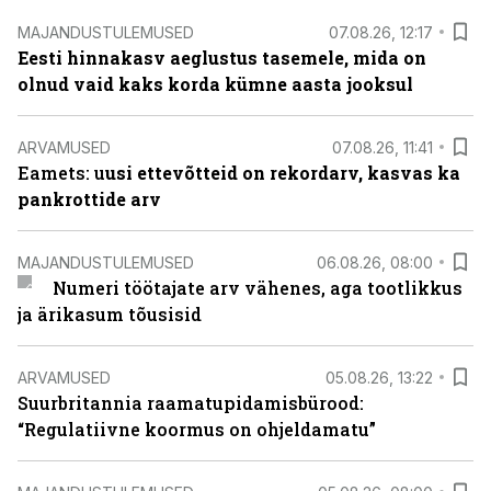
MAJANDUSTULEMUSED
07.08.26, 12:17
Eesti hinnakasv aeglustus tasemele, mida on
olnud vaid kaks korda kümne aasta jooksul
ARVAMUSED
07.08.26, 11:41
Eamets: u
usi ettevõtteid on rekordarv, kasvas ka
pankrottide arv
MAJANDUSTULEMUSED
06.08.26, 08:00
Numeri töötajate arv vähenes, aga tootlikkus
ja ärikasum tõusisid
ARVAMUSED
05.08.26, 13:22
Suurbritannia raamatupidamisbürood:
“Regulatiivne koormus on ohjeldamatu”