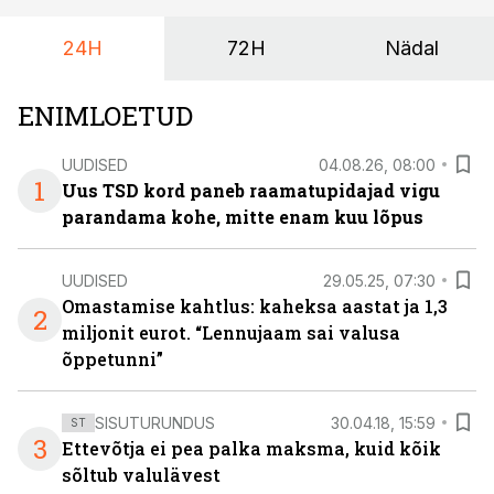
24H
72H
Nädal
ENIMLOETUD
UUDISED
04.08.26, 08:00
1
Uus TSD kord paneb raamatupidajad vigu
parandama kohe, mitte enam kuu lõpus
UUDISED
29.05.25, 07:30
Omastamise kahtlus: kaheksa aastat ja 1,3
2
miljonit eurot. “Lennujaam sai valusa
õppetunni”
SISUTURUNDUS
30.04.18, 15:59
ST
3
Ettevõtja ei pea palka maksma, kuid kõik
sõltub valulävest