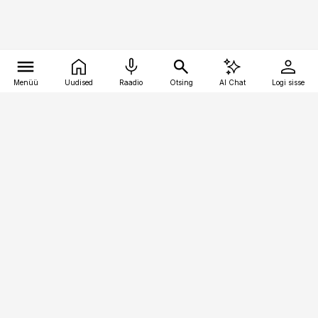
Menüü
Uudised
Raadio
Otsing
AI Chat
Logi sisse
Vana-Lõuna 39/1, 19094 Tallinn
(+372) 667 0111
raamatupidaja@raamatupidaja.ee
Telli
Reklaam
Firmast
Sisu kasutamisõigused
Ajakirjaniku
eetikakoodeks