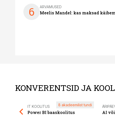
ARVAMUSED
6
Meelis Mandel: kas maksad käibem
KONVERENTSID JA KOO
8 akadeemilist tundi
IT KOOLITUS
ÄRIPÄE
Power BI baaskoolitus
AI võ