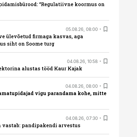
pidamisbürood: “Regulatiivne koormus on
05.08.26, 08:00
ve ülevõetud firmaga kasvas, aga
us siht on Soome turg
04.08.26, 10:58
ektorina alustas tööd Kaur Kajak
04.08.26, 08:00
amatupidajad vigu parandama kohe, mitte
04.08.26, 07:30
ja vastab: pandipakendi arvestus