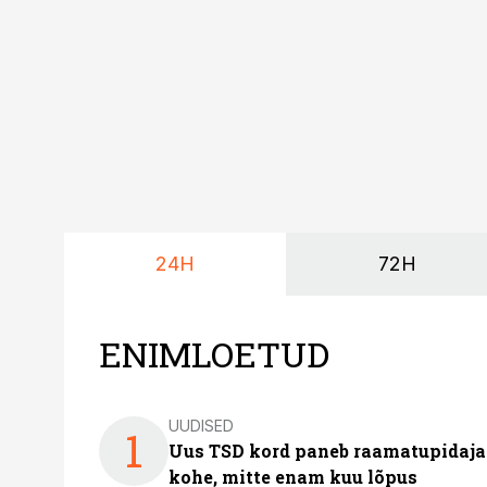
24H
72H
ENIMLOETUD
UUDISED
1
Uus TSD kord paneb raamatupidaj
kohe, mitte enam kuu lõpus