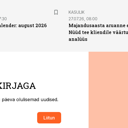
KASULIK
7:30
27.07.26, 08:00
ender: august 2026
Majandusaasta aruanne e
Nüüd tee kliendile väärtu
analüüs
KIRJAGA
ti päeva olulisemad uudised.
Liitun