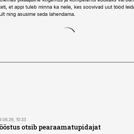
isteti, et appi tuleb minna ka neile, kes soovivad uut tööd leid
ult ning asusime seda lahendama.
9.06.26, 10:33
östus otsib pearaamatupidajat