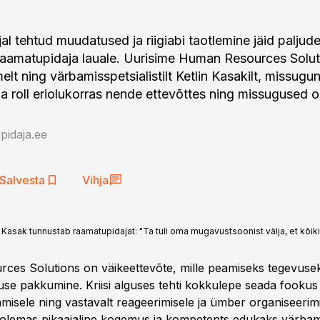
jal tehtud muudatused ja riigiabi taotlemine jäid paljud
raamatupidaja lauale. Uurisime Human Resources Solu
melt ning värbamisspetsialistilt Ketlin Kasakilt, missugun
a roll eriolukorras nende ettevõttes ning missugused o
idaja.ee
Salvesta
Vihja
 Kasak tunnustab raamatupidajat: "Ta tuli oma mugavustsoonist välja, et kõ
es Solutions on väikeettevõte, mille peamiseks tegevuse
se pakkumine. Kriisi alguses tehti kokkulepe seada fookus
misele ning vastavalt reageerimisele ja ümber organiseerimi
 olemas pikaajaline kogemus ja kompetents edukaks värbam