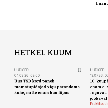
finan
HETKEL KUUM
UUDISED
UUDISED
04.08.26, 08:00
13.07.26, 0
Uus TSD kord paneb
10. kuup
raamatupidajad vigu parandama
enam ei 
kohe, mitte enam kuu lõpus
liiguvad
jooksval
Praktilise