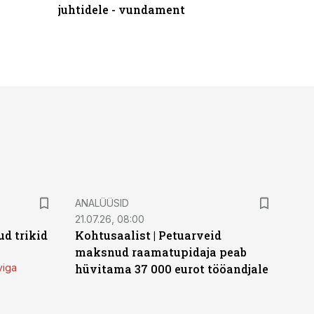
juhtidele - vundament
ANALÜÜSID
21.07.26, 08:00
d trikid
Kohtusaalist
|
Petuarveid
maksnud raamatupidaja peab
viga
hüvitama 37 000 eurot tööandjale