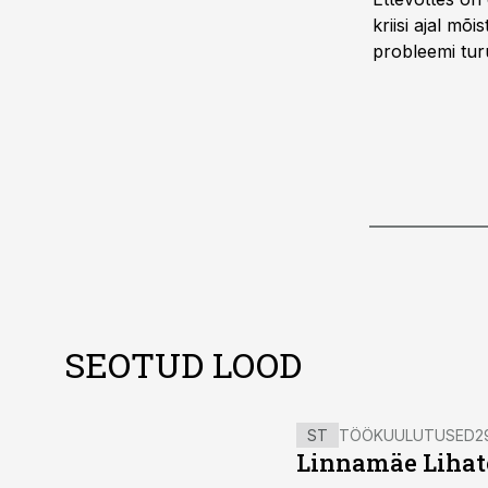
kriisi ajal mõ
probleemi tur
SEOTUD LOOD
ST
TÖÖKUULUTUSED
2
Linnamäe Lihatö