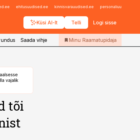
Iseteenindus
sed.ee
ehitusuudised.ee
kinnisvarauudised.ee
personaliuudised.ee
Telli Raamatupidaja
Küsi AI-lt
Telli
Logi sisse
rundus
Saada vihje
Minu Raamatupidaja
taalsesse
la vajalik
d tõi
nist