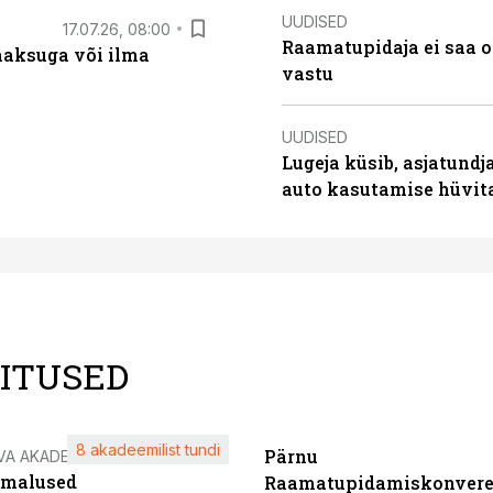
UUDISED
17.07.26, 08:00
Raamatupidaja ei saa o
aksuga või ilma
vastu
UUDISED
Lugeja küsib, asjatundj
auto kasutamise hüvi
LITUSED
8 akadeemilist tundi
Pärnu
VA AKADEEMIA
imalused
Raamatupidamiskonvere