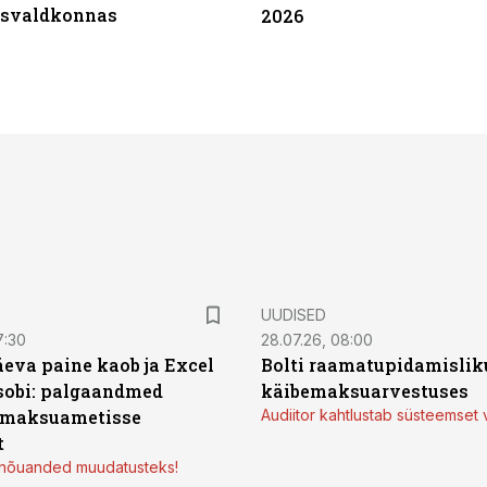
tsvaldkonnas
2026
UUDISED
7:30
28.07.26, 08:00
äeva paine kaob ja Excel
Bolti raamatupidamisliku
sobi: palgaandmed
käibemaksuarvestuses
 maksuametisse
Audiitor kahtlustab süsteemset 
t
d nõuanded muudatusteks!