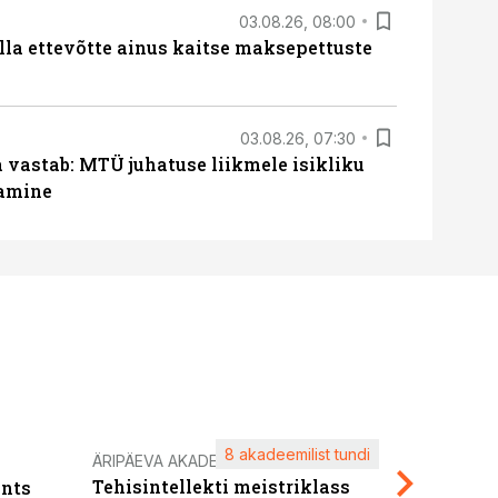
03.08.26, 08:00
lla ettevõtte ainus kaitse maksepettuste
03.08.26, 07:30
a vastab: MTÜ juhatuse liikmele isikliku
tamine
8 akadeemilist tundi
Kasuta ä
ÄRIPÄEVA AKADEEMIA
Tehisintellekti meistriklass
nts
maksuva