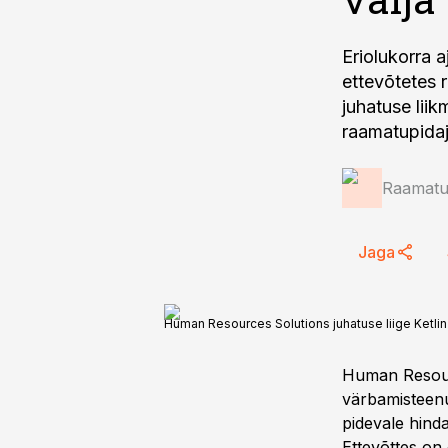
Eriolukorra a
ettevõtetes 
juhatuse liik
raamatupidaj
Raamatup
Jaga
Human Resources Solutions juhatuse liige Ketlin
Human Resourc
värbamisteenu
pidevale hinda
Ettevõttes on