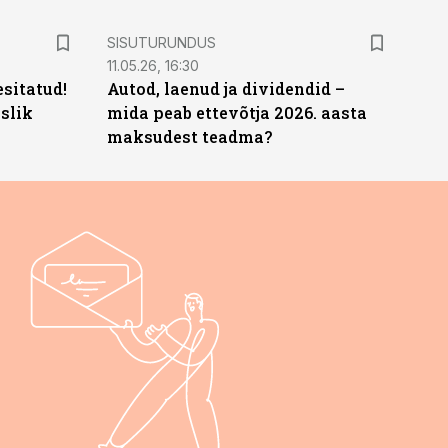
ST
SISUTURUNDUS
11.05.26, 16:30
sitatud!
Autod, laenud ja dividendid –
slik
mida peab ettevõtja 2026. aasta
maksudest teadma?