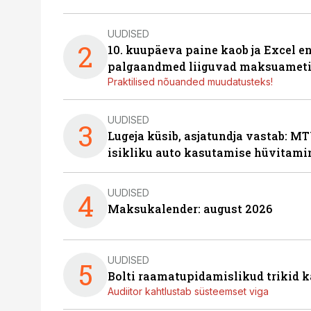
UUDISED
2
10. kuupäeva paine kaob ja Excel en
palgaandmed liiguvad maksuameti
Praktilised nõuanded muudatusteks!
UUDISED
3
Lugeja küsib, asjatundja vastab: MT
isikliku auto kasutamise hüvitami
UUDISED
4
Maksukalender: august 2026
UUDISED
5
Bolti raamatupidamislikud trikid
Audiitor kahtlustab süsteemset viga