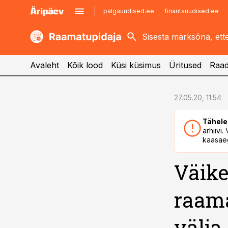
palgauudised.ee
finantsuudised.ee
kaubandus.ee
imelineajalugu.ee
kinnisvarauudised.ee
imelineteadus.ee
Avaleht
Kõik lood
Küsi küsimus
Üritused
Raad
cebook
27.05.20, 11:54
Twitter)
Tähele
kedIn
arhiivi
kaasaeg
ail
Väike
k
raam
välja