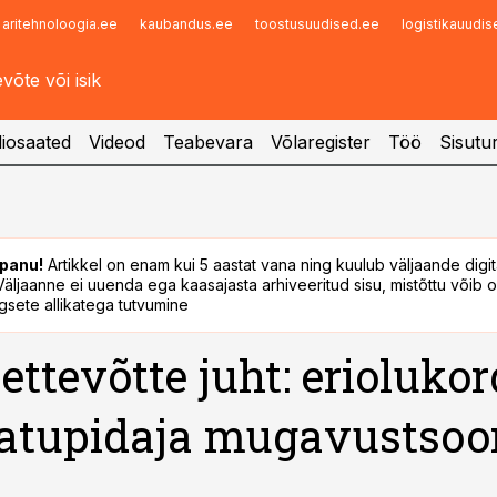
aritehnoloogia.ee
kaubandus.ee
toostusuudised.ee
logistikauudi
Infopank
Radar
iosaated
Videod
Teabevara
Võlaregister
Töö
Sisutu
panu!
Artikkel on enam kui 5 aastat vana ning kuulub väljaande digi
. Väljaanne ei uuenda ega kaasajasta arhiveeritud sisu, mistõttu võib ol
sete allikatega tutvumine
ettevõtte juht: eriolukor
atupidaja mugavustsoo