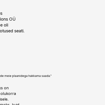
es
tions OÜ
e oli
otused seati.
ikide meie plaanidega hakkama saada."
ks on
 olukorra
sele.
iseks, kuid