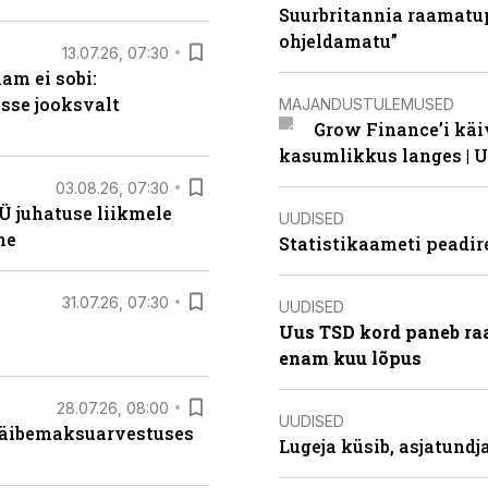
Suurbritannia raamatu
ohjeldamatu”
13.07.26, 07:30
am ei sobi:
sse jooksvalt
MAJANDUSTULEMUSED
Grow Finance’i käi
kasumlikkus langes | U
03.08.26, 07:30
Ü juhatuse liikmele
UUDISED
ne
Statistikaameti peadir
31.07.26, 07:30
UUDISED
Uus TSD kord paneb ra
enam kuu lõpus
28.07.26, 08:00
UUDISED
 käibemaksuarvestuses
Lugeja küsib, asjatund