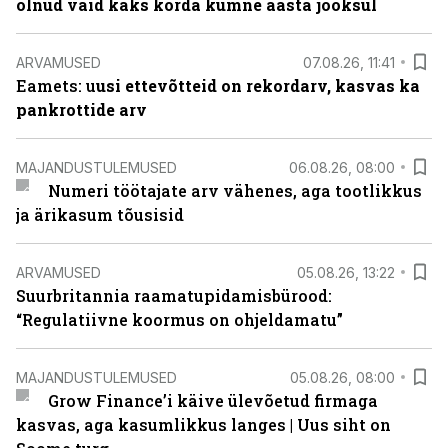
olnud vaid kaks korda kümne aasta jooksul
ARVAMUSED
07.08.26, 11:41
Eamets: u
usi ettevõtteid on rekordarv, kasvas ka
pankrottide arv
MAJANDUSTULEMUSED
06.08.26, 08:00
Numeri töötajate arv vähenes, aga tootlikkus
ja ärikasum tõusisid
ARVAMUSED
05.08.26, 13:22
Suurbritannia raamatupidamisbürood:
“Regulatiivne koormus on ohjeldamatu”
MAJANDUSTULEMUSED
05.08.26, 08:00
Grow Finance’i käive ülevõetud firmaga
kasvas, aga kasumlikkus langes | Uus siht on