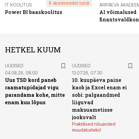
8 akadeemilist tundi
IT KOOLITUS
ÄRIPÄEVA AKADEE
Power BI baaskoolitus
AI võimalused
finantsvaldko
HETKEL KUUM
UUDISED
UUDISED
04.08.26, 08:00
13.07.26, 07:30
Uus TSD kord paneb
10. kuupäeva paine
raamatupidajad vigu
kaob ja Excel enam ei
parandama kohe, mitte
sobi: palgaandmed
enam kuu lõpus
liiguvad
maksuametisse
jooksvalt
Praktilised nõuanded
muudatusteks!