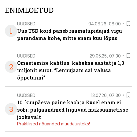
ENIMLOETUD
UUDISED
04.08.26, 08:00
1
Uus TSD kord paneb raamatupidajad vigu
parandama kohe, mitte enam kuu lõpus
UUDISED
29.05.25, 07:30
Omastamise kahtlus: kaheksa aastat ja 1,3
2
miljonit eurot. “Lennujaam sai valusa
õppetunni”
UUDISED
13.07.26, 07:30
10. kuupäeva paine kaob ja Excel enam ei
3
sobi: palgaandmed liiguvad maksuametisse
jooksvalt
Praktilised nõuanded muudatusteks!