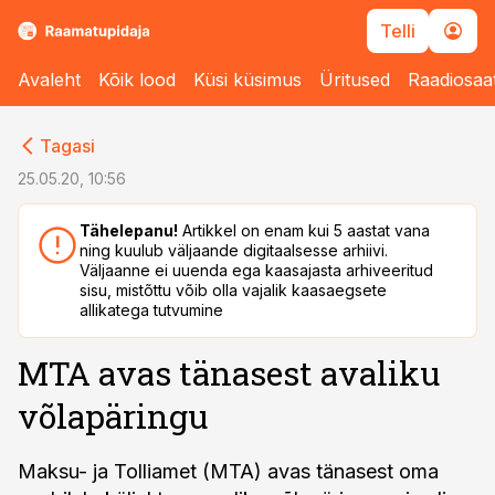
Telli
Avaleht
Kõik lood
Küsi küsimus
Üritused
Raadiosaa
cebook
Tagasi
Twitter)
25.05.20, 10:56
kedIn
Tähelepanu!
Artikkel on enam kui 5 aastat vana
ning kuulub väljaande digitaalsesse arhiivi.
ail
Väljaanne ei uuenda ega kaasajasta arhiveeritud
sisu, mistõttu võib olla vajalik kaasaegsete
k
allikatega tutvumine
MTA avas tänasest avaliku
võlapäringu
Maksu- ja Tolliamet (MTA) avas tänasest oma