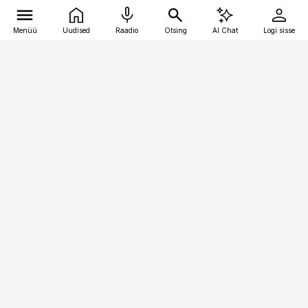
Menüü
Uudised
Raadio
Otsing
AI Chat
Logi sisse
Vana-Lõuna 39/1, 19094 Tallinn
(+372) 667 0111
raamatupidaja@raamatupidaja.ee
Telli
Reklaam
Firmast
Sisu kasutamisõigused
Ajakirjaniku
eetikakoodeks
Üldtingimused
Privaatsustingimused
Küpsiste poliitika
KKK
Eesti Meediaettevõtete
Eelistuste haldamine