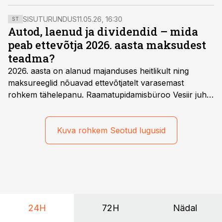
esitada nii elektrooniliselt kui ka paberil kauem.
SISUTURUNDUS
11.05.26, 16:30
ST
Autod, laenud ja dividendid – mida
peab ettevõtja 2026. aasta maksudest
teadma?
2026. aasta on alanud majanduses heitlikult ning
maksureeglid nõuavad ettevõtjatelt varasemast
rohkem tähelepanu. Raamatupidamisbüroo Vesiir juht
ja omanik Enno Lepvalts selgitab, millised muudatused
mõjutavad enim auto kasutamist, laenusuhteid ja
dividendide maksustamist ning kus peituvad suurimad
Kuva rohkem Seotud lugusid
riskikohad.
24H
72H
Nädal