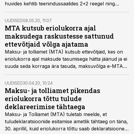
huvides kehtib teenindussaalides 2+2 reegel ning
saalide ooteruumid jäävad suletuks.
Tuludeklaratsioone saab esitada juuni lõpuni.
UUDISED
08.05.20, 11:07
MTA kutsub eriolukorra ajal
maksudega raskustesse sattunud
ettevõtjaid võlga ajatama
Maksu- ja tolliamet (MTA) kutsub ettevõtjaid, kes on
eriolukorra ajal maksude tasumisega hätta jäänud ja ei
suuda seda korraga ära tasuda, maksuvõlga e-MTAs
ajatama. Eriolukorra lõppedes taastub ajatamata
maksuvõlalt intressi arvestamine.
UUDISED
30.04.20, 10:24
Maksu- ja tolliamet pikendas
eriolukorra tõttu tulude
deklareerimise tähtaega
Maksu- ja Tolliamet (MTA) tuletab meelde, et
tuludeklaratsioonide esitamise ametlik tähtaeg on täna,
30. aprillil, kuid eriolukorra tõttu saab deklaratsioone