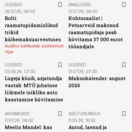
UUDISED
ANALÜÜSID
28.07.26, 08:00
21.07.26, 08:00
Bolti
Kohtusaalist
|
raamatupidamislikud
Petuarveid maksnud
trikid
raamatupidaja peab
käibemaksuarvestuses
hüvitama 37 000 eurot
Audiitor kahtlustab süsteemset
tööandjale
viga
UUDISED
UUDISED
03.08.26, 07:30
31.07.26, 07:30
Lugeja küsib, asjatundja
Maksukalender: august
vastab: MTÜ juhatuse
2026
liikmele isikliku auto
kasutamise hüvitamine
ST
ARVAMUSED
SISUTURUNDUS
17.07.26, 08:00
11.05.26, 16:30
Meelis Mandel: kas
Autod, laenud ja