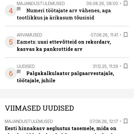
MAJANDUSTULEMUSED
06.08.26, 08:00
4
Numeri töötajate arv vähenes, aga
tootlikkus ja ärikasum tõusisid
ARVAMUSED
07.08.26, 11:41
5
Eamets: u
usi ettevõtteid on rekordarv,
kasvas ka pankrottide arv
UUDISED
31.12.25, 11:29
6
Palgakalkulaator palgaarvestajale,
töötajale, juhile
VIIMASED UUDISED
MAJANDUSTULEMUSED
07.08.26, 12:17
Eesti hinnakasv aeglustus tasemele, mida on