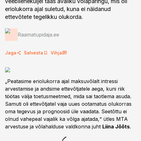
veebileheküljel taas avaliku võlapäringu, mis oli
eriolukorra ajal suletud, kuna ei näidanud
ettevõtete tegelikku olukorda.
Raamatupidaja.ee
Jaga
Salvesta
Vihja
„Peatasime eriolukorra ajal maksuvõlalt intressi
arvestamise ja andsime ettevõtjatele aega, kuni riik
töötas välja toetusmeetmed, mida sai taotlema asuda.
Samuti oli ettevõtjatel vaja uues ootamatus olukorras
oma tegevus ja prognoosid üle vaadata. Seetõttu ei
olnud vahepeal vajalik ka võlga ajatada,“ ütles MTA
arvestuse ja võlahalduse valdkonna juht
Liina Jõõts
.