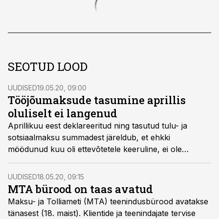
SEOTUD LOOD
UUDISED
19.05.20, 09:00
Tööjõumaksude tasumine aprillis
oluliselt ei langenud
Aprillikuu eest deklareeritud ning tasutud tulu- ja
sotsiaalmaksu summadest järeldub, et ehkki
möödunud kuu oli ettevõtetele keeruline, ei ole
tööjõumaksude tasumine märtsikuuga võrreldes veel
langenud. Küll aga on ligi 4600 ettevõttel deklaratsioon
UUDISED
18.05.20, 09:15
veel esitamata.
MTA bürood on taas avatud
Maksu- ja Tolliameti (MTA) teenindusbürood avatakse
tänasest (18. maist). Klientide ja teenindajate tervise