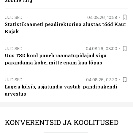
Soome turg
UUDISED
04.08.26, 10:58
Statistikaameti peadirektorina alustas tööd Kaur
Kajak
UUDISED
04.08.26, 08:00
Uus TSD kord paneb raamatupidajad vigu
parandama kohe, mitte enam kuu lõpus
UUDISED
04.08.26, 07:30
Lugeja küsib, asjatundja vastab: pandipakendi
arvestus
KONVERENTSID JA KOOLITUSED