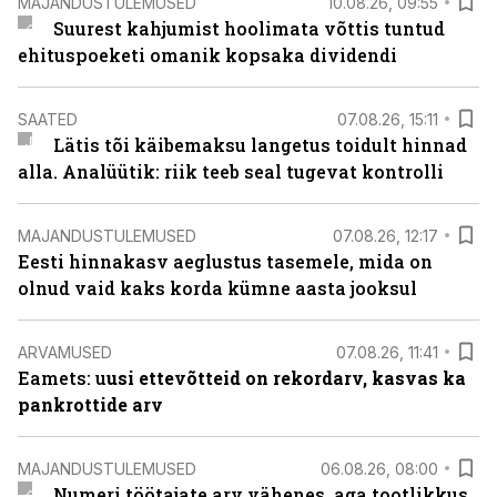
MAJANDUSTULEMUSED
10.08.26, 09:55
Suurest kahjumist hoolimata võttis tuntud
ehituspoeketi omanik kopsaka dividendi
SAATED
07.08.26, 15:11
Lätis tõi käibemaksu langetus toidult hinnad
alla. Analüütik: riik teeb seal tugevat kontrolli
MAJANDUSTULEMUSED
07.08.26, 12:17
Eesti hinnakasv aeglustus tasemele, mida on
olnud vaid kaks korda kümne aasta jooksul
ARVAMUSED
07.08.26, 11:41
Eamets: u
usi ettevõtteid on rekordarv, kasvas ka
pankrottide arv
MAJANDUSTULEMUSED
06.08.26, 08:00
Numeri töötajate arv vähenes, aga tootlikkus