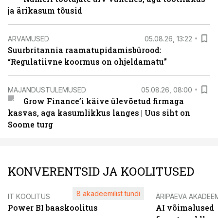
ja ärikasum tõusid
ARVAMUSED
05.08.26, 13:22
Suurbritannia raamatupidamisbürood:
“Regulatiivne koormus on ohjeldamatu”
MAJANDUSTULEMUSED
05.08.26, 08:00
Grow Finance’i käive ülevõetud firmaga
kasvas, aga kasumlikkus langes | Uus siht on
Soome turg
KONVERENTSID JA KOOLITUSED
8 akadeemilist tundi
IT KOOLITUS
ÄRIPÄEVA AKADEE
Power BI baaskoolitus
AI võimalused