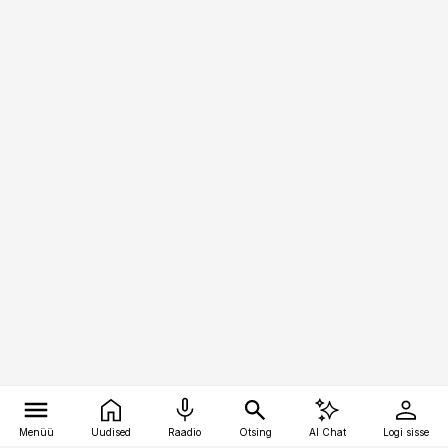
Menüü
Uudised
Raadio
Otsing
AI Chat
Logi sisse