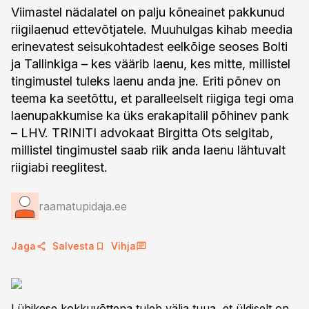
Viimastel nädalatel on palju kõneainet pakkunud
riigilaenud ettevõtjatele. Muuhulgas kihab meedia
erinevatest seisukohtadest eelkõige seoses Bolti
ja Tallinkiga – kes väärib laenu, kes mitte, millistel
tingimustel tuleks laenu anda jne. Eriti põnev on
teema ka seetõttu, et paralleelselt riigiga tegi oma
laenupakkumise ka üks erakapitalil põhinev pank
– LHV. TRINITI advokaat Birgitta Ots selgitab,
millistel tingimustel saab riik anda laenu lähtuvalt
riigiabi reeglitest.
raamatupidaja.ee
Jaga
Salvesta
Vihja
Lühikese kokkuvõttena tuleb välja tuua, et üldiselt on