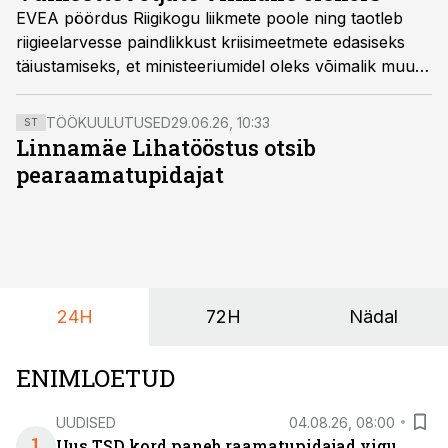
EVEA pöördus Riigikogu liikmete poole ning taotleb
riigieelarvesse paindlikkust kriisimeetmete edasiseks
täiustamiseks, et ministeeriumidel oleks võimalik muuta
ja parandada kiiruga väljahõigatud meetmeid.
TÖÖKUULUTUSED
29.06.26, 10:33
ST
Linnamäe Lihatööstus otsib
pearaamatupidajat
24H
72H
Nädal
ENIMLOETUD
UUDISED
04.08.26, 08:00
1
Uus TSD kord paneb raamatupidajad vigu