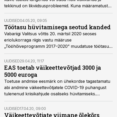
tekkinud on likviidsusprobleemid. Kuna määramatust
on palju ja keegi ei tea, kas seismajäänud äri hakkab
taastuma kolme, kuue või üheksa kuu pärast, tasub
UUDISED
04.05.20, 09:05
ettevõtjatel mõelda ka plaanile B ehk oma ettevõtte
Töötasu hüvitamisega seotud kanded
päästmisele saneerimise abil.
Vabariigi Valitsus võttis 20. märtsil 2020 seoses
eriolukorraga riigis vastu määruse
„Tööhõiveprogramm 2017–2020” muudatuse töötasu
hüvitise osas, mis kehtib kuni 30. juunini 2020.
UUDISED
29.04.20, 11:17
EAS toetab väikeettevõtjad 3000 ja
5000 euroga
Toetuse andmise eesmärk on ühekordse tagastamatu
abi andmine väikeettevõtjatele COVID-19 puhangust
tulenenud kriisikahjude osaliseks hüvitamiseks.
Taotlemine avatakse peale toetuse määruse jõustumist
mai alguses.
UUDISED
17.04.20, 09:00
Väikeettevõtjate viimane õlekõrs