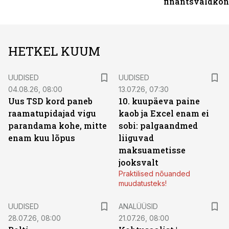
finantsvaldko
HETKEL KUUM
UUDISED
UUDISED
04.08.26, 08:00
13.07.26, 07:30
Uus TSD kord paneb
10. kuupäeva paine
raamatupidajad vigu
kaob ja Excel enam ei
parandama kohe, mitte
sobi: palgaandmed
enam kuu lõpus
liiguvad
maksuametisse
jooksvalt
Praktilised nõuanded
muudatusteks!
UUDISED
ANALÜÜSID
28.07.26, 08:00
21.07.26, 08:00