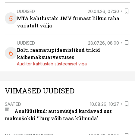
UUDISED
20.04.26, 07:30
5
MTA kahtlustab: JMV firmast liikus raha
varjatult välja
UUDISED
28.07.26, 08:00
Bolti raamatupidamislikud trikid
6
käibemaksuarvestuses
Audiitor kahtlustab süsteemset viga
VIIMASED UUDISED
SAATED
10.08.26, 10:27
Analüütikud: automüüjad kardavad uut
maksušokki “Turg võib taas külmuda”