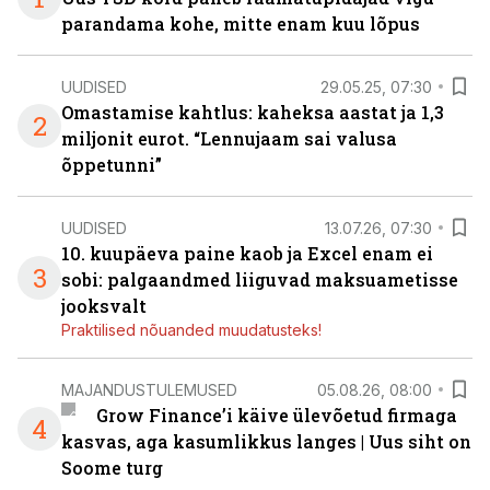
parandama kohe, mitte enam kuu lõpus
UUDISED
29.05.25, 07:30
Omastamise kahtlus: kaheksa aastat ja 1,3
2
miljonit eurot. “Lennujaam sai valusa
õppetunni”
UUDISED
13.07.26, 07:30
10. kuupäeva paine kaob ja Excel enam ei
3
sobi: palgaandmed liiguvad maksuametisse
jooksvalt
Praktilised nõuanded muudatusteks!
MAJANDUSTULEMUSED
05.08.26, 08:00
Grow Finance’i käive ülevõetud firmaga
4
kasvas, aga kasumlikkus langes | Uus siht on
Soome turg