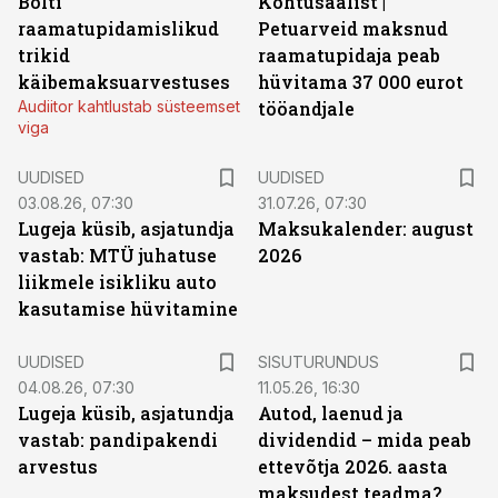
Bolti
Kohtusaalist
|
raamatupidamislikud
Petuarveid maksnud
trikid
raamatupidaja peab
käibemaksuarvestuses
hüvitama 37 000 eurot
Audiitor kahtlustab süsteemset
tööandjale
viga
UUDISED
UUDISED
03.08.26, 07:30
31.07.26, 07:30
Lugeja küsib, asjatundja
Maksukalender: august
vastab: MTÜ juhatuse
2026
liikmele isikliku auto
kasutamise hüvitamine
ST
UUDISED
SISUTURUNDUS
04.08.26, 07:30
11.05.26, 16:30
Lugeja küsib, asjatundja
Autod, laenud ja
vastab: pandipakendi
dividendid – mida peab
arvestus
ettevõtja 2026. aasta
maksudest teadma?