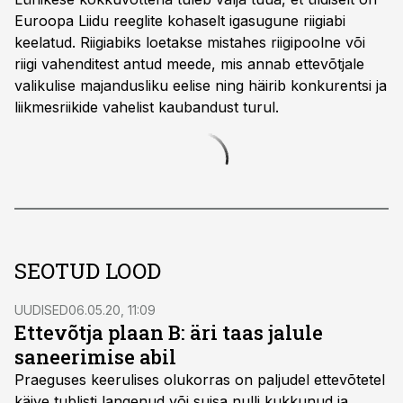
Euroopa Liidu reeglite kohaselt igasugune riigiabi
keelatud. Riigiabiks loetakse mistahes riigipoolne või
riigi vahenditest antud meede, mis annab ettevõtjale
valikulise majandusliku eelise ning häirib konkurentsi ja
liikmesriikide vahelist kaubandust turul.
SEOTUD LOOD
UUDISED
06.05.20, 11:09
Ettevõtja plaan B: äri taas jalule
saneerimise abil
Praeguses keerulises olukorras on paljudel ettevõtetel
käive tublisti langenud või suisa nulli kukkunud ja