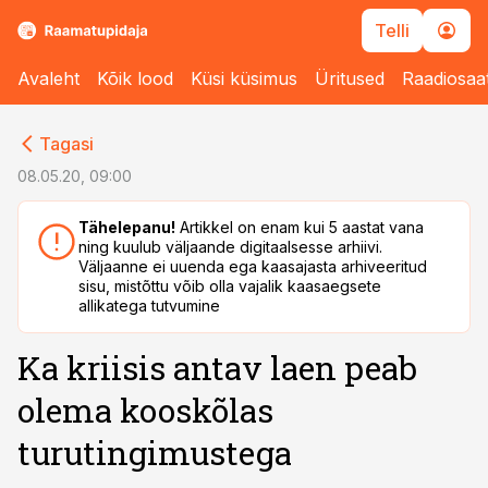
Telli
Avaleht
Kõik lood
Küsi küsimus
Üritused
Raadiosaa
cebook
Tagasi
Twitter)
08.05.20, 09:00
kedIn
Tähelepanu!
Artikkel on enam kui 5 aastat vana
ning kuulub väljaande digitaalsesse arhiivi.
ail
Väljaanne ei uuenda ega kaasajasta arhiveeritud
sisu, mistõttu võib olla vajalik kaasaegsete
k
allikatega tutvumine
Ka kriisis antav laen peab
olema kooskõlas
turutingimustega