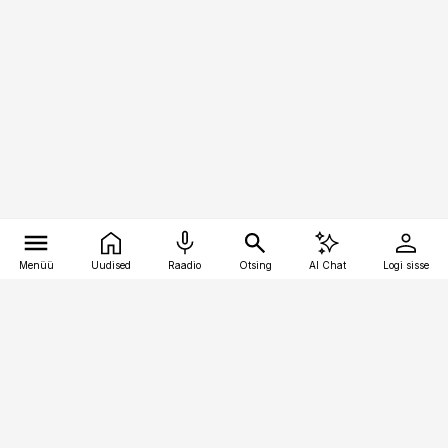
Menüü
Uudised
Raadio
Otsing
AI Chat
Logi sisse
Vana-Lõuna 39/1, 19094 Tallinn
(+372) 667 0111
raamatupidaja@raamatupidaja.ee