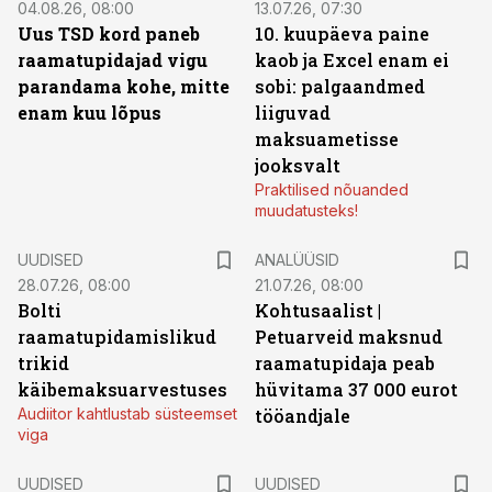
04.08.26, 08:00
13.07.26, 07:30
Uus TSD kord paneb
10. kuupäeva paine
raamatupidajad vigu
kaob ja Excel enam ei
parandama kohe, mitte
sobi: palgaandmed
enam kuu lõpus
liiguvad
maksuametisse
jooksvalt
Praktilised nõuanded
muudatusteks!
UUDISED
ANALÜÜSID
28.07.26, 08:00
21.07.26, 08:00
Bolti
Kohtusaalist
|
raamatupidamislikud
Petuarveid maksnud
trikid
raamatupidaja peab
käibemaksuarvestuses
hüvitama 37 000 eurot
Audiitor kahtlustab süsteemset
tööandjale
viga
UUDISED
UUDISED