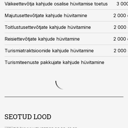
Väikeettevõtja kahjude osalise hüvitamise toetus
3 000
Majutusettevõtjate kahjude hüvitamine
2 000 
Toitlustusettevõtjate kahjude hüvitamine
2 000 
Reisiettevõtjate kahjude hüvitamine
2 000 
Turismiatraktsioonide kahjude hüvitamine
2 000 
Turismiteenuste pakkujate kahjude hüvitamine
SEOTUD LOOD