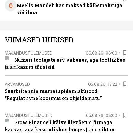
6
Meelis Mandel: kas maksad käibemaksuga
või ilma
VIIMASED UUDISED
MAJANDUSTULEMUSED
06.08.26, 08:00
Numeri töötajate arv vähenes, aga tootlikkus
ja ärikasum tõusisid
ARVAMUSED
05.08.26, 13:22
Suurbritannia raamatupidamisbürood:
“Regulatiivne koormus on ohjeldamatu”
MAJANDUSTULEMUSED
05.08.26, 08:00
Grow Finance’i käive ülevõetud firmaga
kasvas, aga kasumlikkus langes | Uus siht on