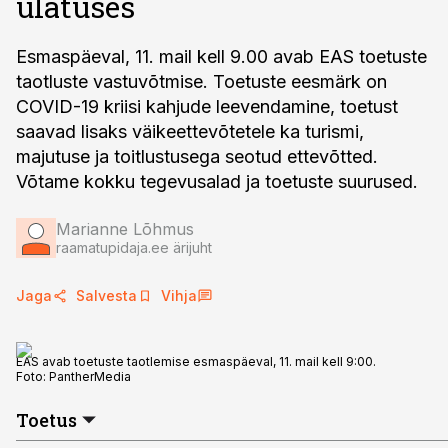
ulatuses
Esmaspäeval, 11. mail kell 9.00 avab EAS toetuste
taotluste vastuvõtmise. Toetuste eesmärk on
COVID-19 kriisi kahjude leevendamine, toetust
saavad lisaks väikeettevõtetele ka turismi,
majutuse ja toitlustusega seotud ettevõtted.
Võtame kokku tegevusalad ja toetuste suurused.
Marianne Lõhmus
raamatupidaja.ee ärijuht
Jaga
Salvesta
Vihja
EAS avab toetuste taotlemise esmaspäeval, 11. mail kell 9:00.
Foto:
PantherMedia
Toetus