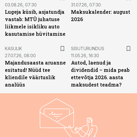
03.08.26, 07:30
31.07.26, 07:30
Lugeja küsib, asjatundja
Maksukalender: august
vastab: MTÜ juhatuse
2026
liikmele isikliku auto
kasutamise hüvitamine
ST
KASULIK
SISUTURUNDUS
27.07.26, 08:00
11.05.26, 16:30
Majandusaasta aruanne
Autod, laenud ja
esitatud! Nüüd tee
dividendid – mida peab
kliendile väärtuslik
ettevõtja 2026. aasta
analüüs
maksudest teadma?