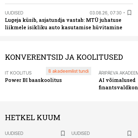
UUDISED
03.08.26, 07:30
Lugeja küsib, asjatundja vastab: MTÜ juhatuse
liikmele isikliku auto kasutamise hüvitamine
KONVERENTSID JA KOOLITUSED
8 akadeemilist tundi
IT KOOLITUS
ÄRIPÄEVA AKADEE
Power BI baaskoolitus
AI võimalused
finantsvaldko
HETKEL KUUM
UUDISED
UUDISED