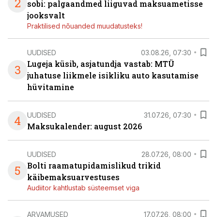
2
sobi: palgaandmed liiguvad maksuametisse
jooksvalt
Praktilised nõuanded muudatusteks!
UUDISED
03.08.26, 07:30
Lugeja küsib, asjatundja vastab: MTÜ
3
juhatuse liikmele isikliku auto kasutamise
hüvitamine
UUDISED
31.07.26, 07:30
4
Maksukalender: august 2026
UUDISED
28.07.26, 08:00
Bolti raamatupidamislikud trikid
5
käibemaksuarvestuses
Audiitor kahtlustab süsteemset viga
ARVAMUSED
17.07.26, 08:00