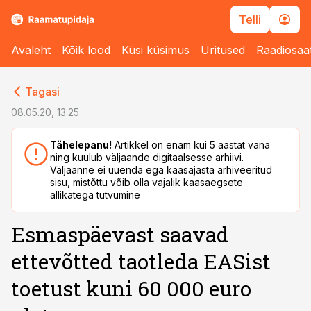
Telli
Avaleht
Kõik lood
Küsi küsimus
Üritused
Raadiosaa
cebook
Tagasi
Twitter)
08.05.20, 13:25
kedIn
Tähelepanu!
Artikkel on enam kui 5 aastat vana
ning kuulub väljaande digitaalsesse arhiivi.
ail
Väljaanne ei uuenda ega kaasajasta arhiveeritud
sisu, mistõttu võib olla vajalik kaasaegsete
k
allikatega tutvumine
Esmaspäevast saavad
ettevõtted taotleda EASist
toetust kuni 60 000 euro