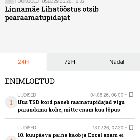
TÖÖKUULUTUSED
29.06.26, 10:33
ST
Linnamäe Lihatööstus otsib
pearaamatupidajat
24H
72H
Nädal
ENIMLOETUD
UUDISED
04.08.26, 08:00
1
Uus TSD kord paneb raamatupidajad vigu
parandama kohe, mitte enam kuu lõpus
UUDISED
13.07.26, 07:30
10. kuupäeva paine kaob ja Excel enam ei