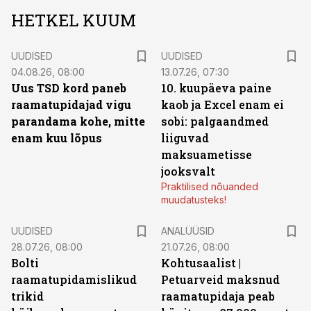
HETKEL KUUM
UUDISED
UUDISED
04.08.26, 08:00
13.07.26, 07:30
Uus TSD kord paneb
10. kuupäeva paine
raamatupidajad vigu
kaob ja Excel enam ei
parandama kohe, mitte
sobi: palgaandmed
enam kuu lõpus
liiguvad
maksuametisse
jooksvalt
Praktilised nõuanded
muudatusteks!
UUDISED
ANALÜÜSID
28.07.26, 08:00
21.07.26, 08:00
Bolti
Kohtusaalist
|
raamatupidamislikud
Petuarveid maksnud
trikid
raamatupidaja peab