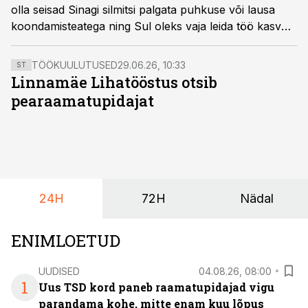
olla seisad Sinagi silmitsi palgata puhkuse või lausa
koondamisteatega ning Sul oleks vaja leida töö kasvõi
paariks kuuks. Sellisel juhul peaksid pöörama pilgu
just ajutise või hooajatöö tööpakkumiste poole.
TÖÖKUULUTUSED
29.06.26, 10:33
ST
Praktilised soovitused, kust ja kuidas ajutise töökoha
Linnamäe Lihatööstus otsib
otsinguid alustada.
pearaamatupidajat
24H
72H
Nädal
ENIMLOETUD
UUDISED
04.08.26, 08:00
1
Uus TSD kord paneb raamatupidajad vigu
parandama kohe, mitte enam kuu lõpus