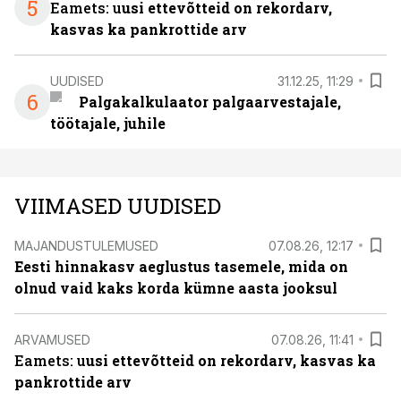
5
Eamets: u
usi ettevõtteid on rekordarv,
kasvas ka pankrottide arv
UUDISED
31.12.25, 11:29
6
Palgakalkulaator palgaarvestajale,
töötajale, juhile
VIIMASED UUDISED
MAJANDUSTULEMUSED
07.08.26, 12:17
Eesti hinnakasv aeglustus tasemele, mida on
olnud vaid kaks korda kümne aasta jooksul
ARVAMUSED
07.08.26, 11:41
Eamets: u
usi ettevõtteid on rekordarv, kasvas ka
pankrottide arv