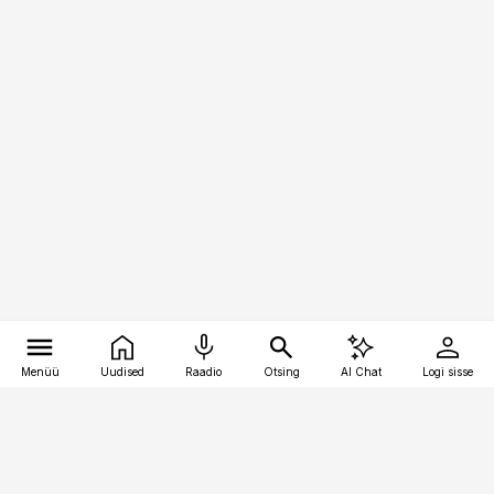
Menüü
Uudised
Raadio
Otsing
AI Chat
Logi sisse
Vana-Lõuna 39/1, 19094 Tallinn