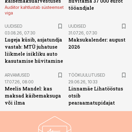
käibemaksuarvestuses
hüvitama 37 000 eurot
Audiitor kahtlustab süsteemset
tööandjale
viga
UUDISED
UUDISED
03.08.26, 07:30
31.07.26, 07:30
Lugeja küsib, asjatundja
Maksukalender: august
vastab: MTÜ juhatuse
2026
liikmele isikliku auto
kasutamise hüvitamine
ST
ARVAMUSED
TÖÖKUULUTUSED
17.07.26, 08:00
29.06.26, 10:33
Meelis Mandel: kas
Linnamäe Lihatööstus
maksad käibemaksuga
otsib
või ilma
pearaamatupidajat