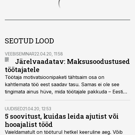
SEOTUD LOOD
VEEBISEMINAR
22.04.20, 11:58
Järelvaadatav: Maksusoodustused
töötajatele
Töötaja motivatsioonipaketi tähtsaim osa on
kahtlemata töö eest saadav tasu. Samas ei ole see
tingimata ainus hüve, mida töötajale pakkuda – Eesti
maksusüsteemis on tööandjal võimalik töötajale ette
näha veel mitmeid muid maksusoodustusi, mille abil
UUDISED
21.04.20, 12:53
töötajate heaolu suurendada, lisaks on need
5 soovitust, kuidas leida ajutist või
maksustamise mõttes sageli palgast soodsamad.
hooajalist tööd
Vaieldamatult on tööturul hetkel keeruline aeg. Võib