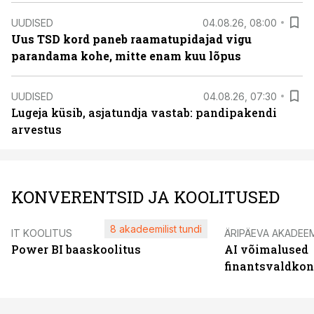
UUDISED
04.08.26, 08:00
Uus TSD kord paneb raamatupidajad vigu
parandama kohe, mitte enam kuu lõpus
UUDISED
04.08.26, 07:30
Lugeja küsib, asjatundja vastab: pandipakendi
arvestus
KONVERENTSID JA KOOLITUSED
8 akadeemilist tundi
IT KOOLITUS
ÄRIPÄEVA AKADEE
Power BI baaskoolitus
AI võimalused
finantsvaldko