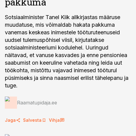
pakkuma
Sotsiaalminister Tanel Kiik allkirjastas määruse
muudatuse, mis võimaldab hakata pakkuma
vanemas keskeas inimestele tööturuteenuseid
uudsel tulemuspõhisel viisil, kirjutatakse
sotsiaalministeeriumi kodulehel. Uuringud
näitavad, et vanuse kasvades ja enne pensioniea
saabumist on keeruline vahetada ning leida uut
töökohta, mistõttu vajavad inimesed tööturul
püsimiseks ja sinna naasmisel erilist tähelepanu ja
tuge.
Raamatupidaja.ee
Jaga
Salvesta
Vihja