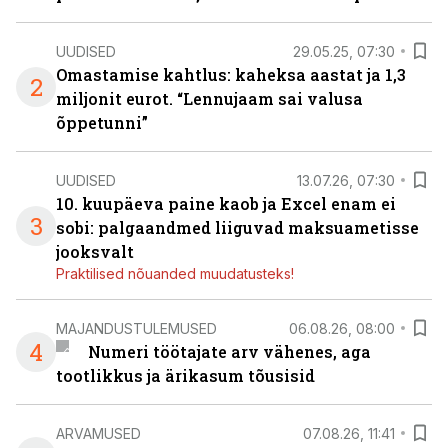
UUDISED
29.05.25, 07:30
Omastamise kahtlus: kaheksa aastat ja 1,3
2
miljonit eurot. “Lennujaam sai valusa
õppetunni”
UUDISED
13.07.26, 07:30
10. kuupäeva paine kaob ja Excel enam ei
3
sobi: palgaandmed liiguvad maksuametisse
jooksvalt
Praktilised nõuanded muudatusteks!
MAJANDUSTULEMUSED
06.08.26, 08:00
4
Numeri töötajate arv vähenes, aga
tootlikkus ja ärikasum tõusisid
ARVAMUSED
07.08.26, 11:41