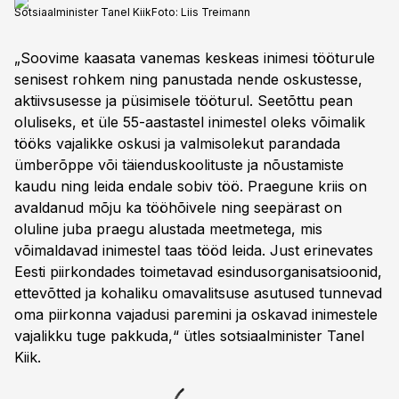
Sotsiaalminister Tanel Kiik
Foto:
Liis Treimann
„Soovime kaasata vanemas keskeas inimesi tööturule
senisest rohkem ning panustada nende oskustesse,
aktiivsusesse ja püsimisele tööturul. Seetõttu pean
oluliseks, et üle 55-aastastel inimestel oleks võimalik
tööks vajalikke oskusi ja valmisolekut parandada
ümberõppe või täienduskoolituste ja nõustamiste
kaudu ning leida endale sobiv töö. Praegune kriis on
avaldanud mõju ka tööhõivele ning seepärast on
oluline juba praegu alustada meetmetega, mis
võimaldavad inimestel taas tööd leida. Just erinevates
Eesti piirkondades toimetavad esindusorganisatsioonid,
ettevõtted ja kohaliku omavalitsuse asutused tunnevad
oma piirkonna vajadusi paremini ja oskavad inimestele
vajalikku tuge pakkuda,“ ütles sotsiaalminister Tanel
Kiik.