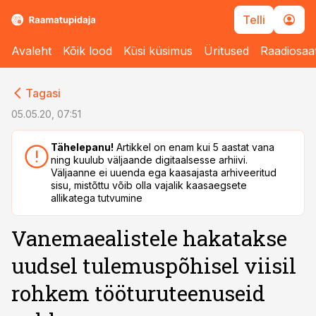
Telli
Avaleht
Kõik lood
Küsi küsimus
Üritused
Raadiosaa
cebook
Tagasi
Twitter)
05.05.20, 07:51
kedIn
Tähelepanu!
Artikkel on enam kui 5 aastat vana
ning kuulub väljaande digitaalsesse arhiivi.
ail
Väljaanne ei uuenda ega kaasajasta arhiveeritud
sisu, mistõttu võib olla vajalik kaasaegsete
k
allikatega tutvumine
Vanemaealistele hakatakse
uudsel tulemuspõhisel viisil
rohkem tööturuteenuseid