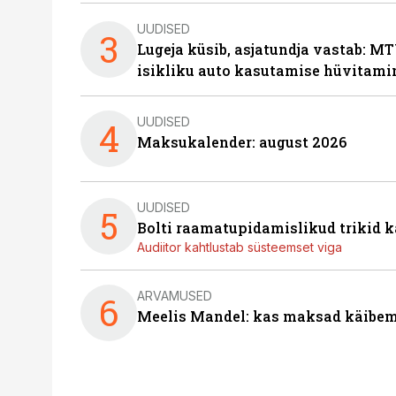
UUDISED
3
Lugeja küsib, asjatundja vastab: MT
isikliku auto kasutamise hüvitami
UUDISED
4
Maksukalender: august 2026
UUDISED
5
Bolti raamatupidamislikud trikid
Audiitor kahtlustab süsteemset viga
ARVAMUSED
6
Meelis Mandel: kas maksad käibem