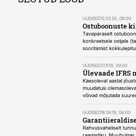
UUDISED
12.02.20, 08:00
Ostuboonuste k
Tavapäraselt ostuboonu
konkreetsele ostjale (ta
sooritamist kokkulepitud
UUDISED
21.11.19, 09:00
Ülevaade IFRS 
Käesoleval aastal jõus
muudatusi olemasolevate
võivad mõjutada suurem
UUDISED
18.06.19, 08:00
Garantiieraldis
Rahvusvaheliselt tunnu
raamistiku. Muuhulgas r