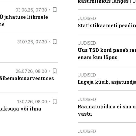
kasumlikkus langes | U
03.08.26, 07:30
Ü juhatuse liikmele
UUDISED
ne
Statistikaameti peadir
31.07.26, 07:30
UUDISED
Uus TSD kord paneb ra
enam kuu lõpus
28.07.26, 08:00
UUDISED
 käibemaksuarvestuses
Lugeja küsib, asjatund
UUDISED
17.07.26, 08:00
Raamatupidaja ei saa o
aksuga või ilma
vastu
UUDISED