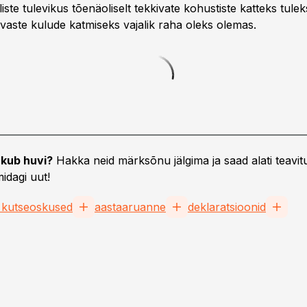
lliste tulevikus tõenäoliselt tekkivate kohustiste katteks tu
levaste kulude katmiseks vajalik raha oleks olemas.
kub huvi?
Hakka neid märksõnu jälgima ja saad alati teavitu
idagi uut!
 kutseoskused
aastaaruanne
deklaratsioonid