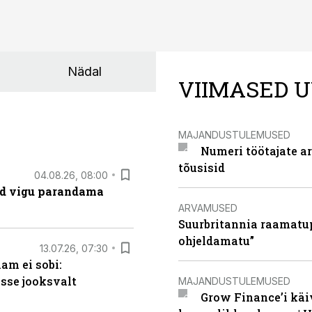
Nädal
VIIMASED U
MAJANDUSTULEMUSED
Numeri töötajate a
tõusisid
04.08.26, 08:00
ad vigu parandama
ARVAMUSED
Suurbritannia raamatu
ohjeldamatu”
13.07.26, 07:30
am ei sobi:
sse jooksvalt
MAJANDUSTULEMUSED
Grow Finance’i käi