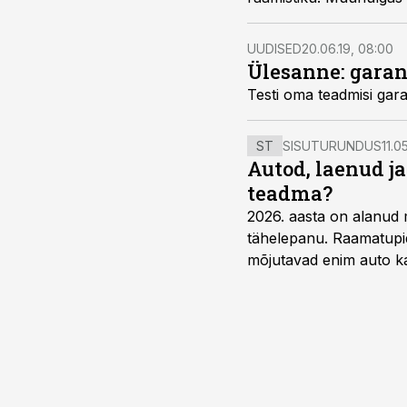
UUDISED
20.06.19, 08:00
Ülesanne: garan
Testi oma teadmisi garan
ST
SISUTURUNDUS
11.0
Autod, laenud j
teadma?
2026. aasta on alanud 
tähelepanu. Raamatupid
mõjutavad enim auto ka
riskikohad.