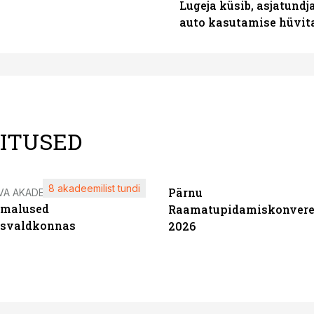
Lugeja küsib, asjatundj
auto kasutamise hüvi
LITUSED
8 akadeemilist tundi
Pärnu
VA AKADEEMIA
imalused
Raamatupidamiskonvere
tsvaldkonnas
2026