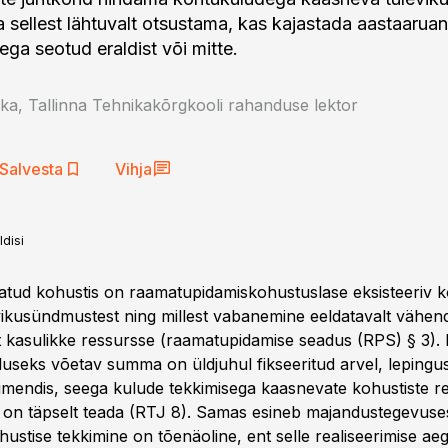
a sellest lähtuvalt otsustama, kas kajastada aastaarua
ega seotud eraldist või mitte.
a, Tallinna Tehnikakõrgkooli rahanduse lektor
Salvesta
Vihja
disi
statud kohustis on raamatupidamiskohustuslase eksisteeriv 
ikusündmustest ning millest vabanemine eeldatavalt vähen
t kasulikke ressursse (raamatupidamise seadus (RPS) § 3). 
aluseks võetav summa on üldjuhul fikseeritud arvel, leping
endis, seega kulude tekkimisega kaasnevate kohustiste re
on täpselt teada (RTJ 8). Samas esineb majandustegevuses
hustise tekkimine on tõenäoline, ent selle realiseerimise a