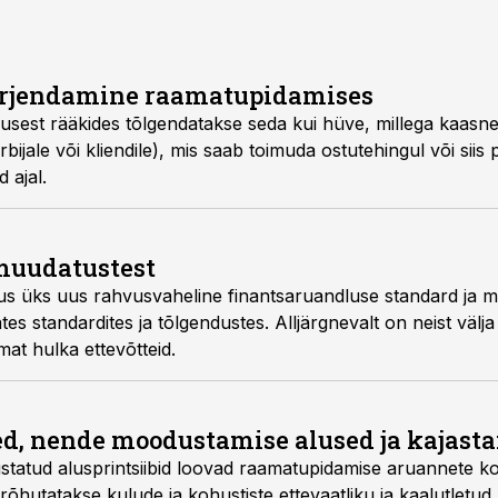
irjendamine raamatupidamises
sest rääkides tõlgendatakse seda kui hüve, millega kaasn
rbijale või kliendile), mis saab toimuda ostutehingul või siis
 ajal.
muudatustest
tus üks uus rahvusvaheline finantsaruandluse standard ja m
s standardites ja tõlgendustes. Alljärgnevalt on neist välj
at hulka ettevõtteid.
ed, nende moodustamise alused ja kajast
statud alusprintsiibid loovad raamatupidamise aruannete k
õhutatakse kulude ja kohustiste ettevaatliku ja kaalutletud 