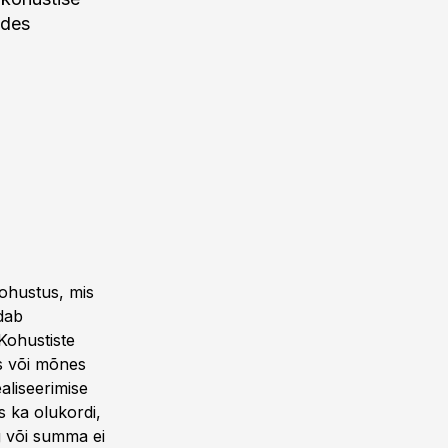
ndes
kohustus, mis
dab
Kohustiste
us või mõnes
aliseerimise
 ka olukordi,
eg või summa ei