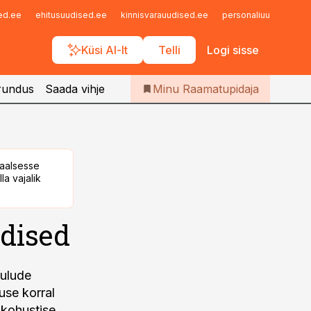
Iseteenindus
sed.ee
ehitusuudised.ee
kinnisvarauudised.ee
personaliuudised.ee
Telli Raamatupidaja
Küsi AI-lt
Telli
Logi sisse
rundus
Saada vihje
Minu Raamatupidaja
taalsesse
la vajalik
ldised
kulude
use korral
ukohustise