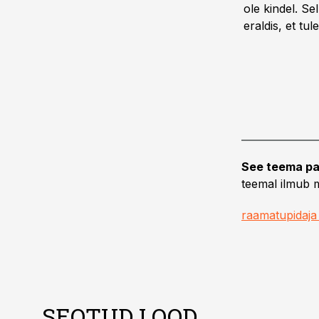
ole kindel. Se
eraldis, et tu
See teema pa
teemal ilmub m
raamatupidaja
SEOTUD LOOD