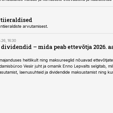
tiieraldised
tiieraldiste arvutamisest.
5.26, 16:30
a dividendid – mida peab ettevõtja 2026. 
majanduses heitlikult ning maksureeglid nõuavad ettevõtja
amisbüroo Vesiir juht ja omanik Enno Lepvalts selgitab, mi
sutamist, laenusuhteid ja dividendide maksustamist ning k