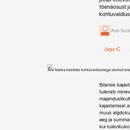
tõenäosust j
kohtuvaidlus
Ave Nukk
Jaga
Ave Nukka käsitleb kohtuvaidlustega seotud eral
Bilansis kaja
tuleneb minev
majanduslikul
kajastamisel 
muus algdokum
aeg ja summa 
kui tulevikuko