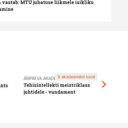
a vastab: MTÜ juhatuse liikmele isikliku
tamine
8 akadeemilist tundi
Kasuta ä
ÄRIPÄEVA AKADEEMIA
Tehisintellekti meistriklass
nts
maksuva
juhtidele - vundament