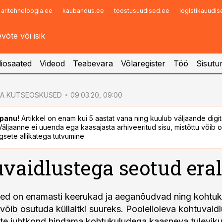
aritehnoloogia.ee
kaubandus.ee
toostusuudised.ee
logistikauudi
Infopank
Radar
iosaated
Videod
Teabevara
Võlaregister
Töö
Sisutu
JA KUTSEOSKUSED
09.03.20, 09:00
panu!
Artikkel on enam kui 5 aastat vana ning kuulub väljaande digi
. Väljaanne ei uuenda ega kaasajasta arhiveeritud sisu, mistõttu võib ol
sete allikatega tutvumine
vaidlustega seotud era
sed on enamasti keerukad ja aeganõudvad ning kohtu
ib osutuda küllaltki suureks. Poolelioleva kohtuvaidl
te juhtkond hindama kohtukuludega kaasneva tulevik