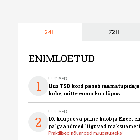
24H
72H
ENIMLOETUD
UUDISED
1
Uus TSD kord paneb raamatupidaj
kohe, mitte enam kuu lõpus
UUDISED
2
10. kuupäeva paine kaob ja Excel en
palgaandmed liiguvad maksuameti
Praktilised nõuanded muudatusteks!