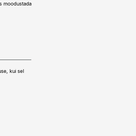
leks moodustada
se, kui sel