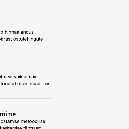
eb hinnaalandus
 pärast ostutehingute
itmeid väiksemaid
a toodud olulisemad, mis
amine
oostamise metoodilise
käsitamise tähtsust.