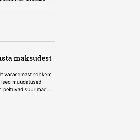
aasta maksudest
telt varasemast rohkem
llised muudatused
us peituvad suurimad