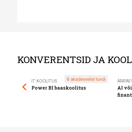
KONVERENTSID JA KOO
8 akadeemilist tundi
IT KOOLITUS
ÄRIPÄE
Power BI baaskoolitus
AI võ
finan