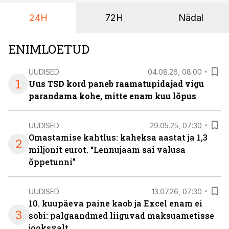
24H
72H
Nädal
ENIMLOETUD
UUDISED
04.08.26, 08:00
1
Uus TSD kord paneb raamatupidajad vigu
parandama kohe, mitte enam kuu lõpus
UUDISED
29.05.25, 07:30
Omastamise kahtlus: kaheksa aastat ja 1,3
2
miljonit eurot. “Lennujaam sai valusa
õppetunni”
UUDISED
13.07.26, 07:30
10. kuupäeva paine kaob ja Excel enam ei
3
sobi: palgaandmed liiguvad maksuametisse
jooksvalt