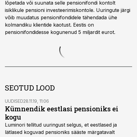
lõpetada või suunata selle pensionifondi kontolt
isiklikule pensioni investeerimiskontole. Uuringute järgi
võib muudatus pensionifondidele tähendada ühe
kolmandiku klientide kaotust. Eestis on
pensionifondidesse kogunenud 5 miljardit eurot.
SEOTUD LOOD
UUDISED
28.11.19, 11:06
Kümnendik eestlasi pensioniks ei
kogu
Luminori tellitud uuringust selgus, et eestlased ja
lätlased koguvad pensioniks sääste märgatavalt