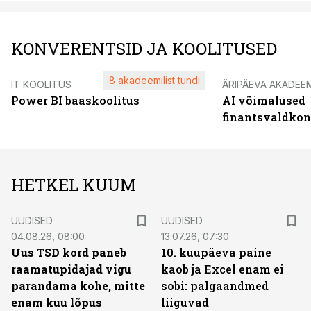
KONVERENTSID JA KOOLITUSED
8 akadeemilist tundi
IT KOOLITUS
ÄRIPÄEVA AKADEE
Power BI baaskoolitus
AI võimalused
finantsvaldko
HETKEL KUUM
UUDISED
UUDISED
04.08.26, 08:00
13.07.26, 07:30
Uus TSD kord paneb
10. kuupäeva paine
raamatupidajad vigu
kaob ja Excel enam ei
parandama kohe, mitte
sobi: palgaandmed
enam kuu lõpus
liiguvad