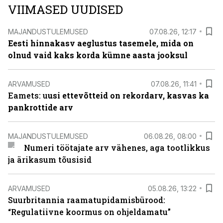
VIIMASED UUDISED
MAJANDUSTULEMUSED
07.08.26, 12:17
Eesti hinnakasv aeglustus tasemele, mida on
olnud vaid kaks korda kümne aasta jooksul
ARVAMUSED
07.08.26, 11:41
Eamets: u
usi ettevõtteid on rekordarv, kasvas ka
pankrottide arv
MAJANDUSTULEMUSED
06.08.26, 08:00
Numeri töötajate arv vähenes, aga tootlikkus
ja ärikasum tõusisid
ARVAMUSED
05.08.26, 13:22
Suurbritannia raamatupidamisbürood:
“Regulatiivne koormus on ohjeldamatu”