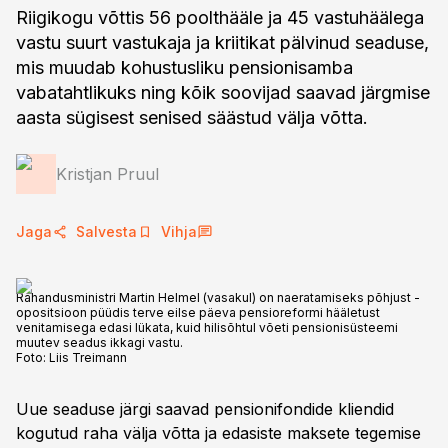
Riigikogu võttis 56 poolthääle ja 45 vastuhäälega
vastu suurt vastukaja ja kriitikat pälvinud seaduse,
mis muudab kohustusliku pensionisamba
vabatahtlikuks ning kõik soovijad saavad järgmise
aasta sügisest senised säästud välja võtta.
Kristjan Pruul
Jaga
Salvesta
Vihja
Rahandusministri Martin Helmel (vasakul) on naeratamiseks põhjust -
opositsioon püüdis terve eilse päeva pensioreformi hääletust
venitamisega edasi lükata, kuid hilisõhtul võeti pensionisüsteemi
muutev seadus ikkagi vastu.
Foto:
Liis Treimann
Uue seaduse järgi saavad pensionifondide kliendid
kogutud raha välja võtta ja edasiste maksete tegemise