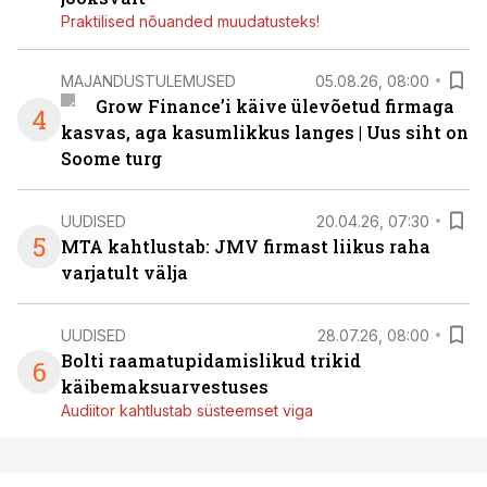
Praktilised nõuanded muudatusteks!
MAJANDUSTULEMUSED
05.08.26, 08:00
Grow Finance’i käive ülevõetud firmaga
4
kasvas, aga kasumlikkus langes | Uus siht on
Soome turg
UUDISED
20.04.26, 07:30
5
MTA kahtlustab: JMV firmast liikus raha
varjatult välja
UUDISED
28.07.26, 08:00
Bolti raamatupidamislikud trikid
6
käibemaksuarvestuses
Audiitor kahtlustab süsteemset viga