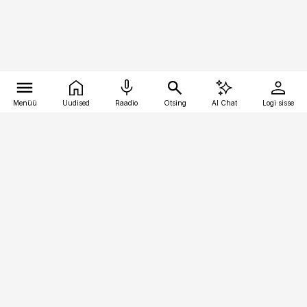
Menüü
Uudised
Raadio
Otsing
AI Chat
Logi sisse
Vana-Lõuna 39/1, 19094 Tallinn
(+372) 667 0111
raamatupidaja@raamatupidaja.ee
Telli
Reklaam
Firmast
Sisu kasutamisõigused
Ajakirjaniku