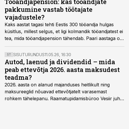
Tööandjapension: kas tööandjate
pakkumine vastab töötajate
vajadustele?
Kaks aastat tagasi tehti Eestis 300 tööandja hulgas
küsitlus, millest selgus, et ligi kolmandik tööandjatest ei
tea, mida tööandjapension tähendab. Paari aastaga on
termini tundjate hulk suure tõenäosusega kasvanud,
kuid võimalust kasutab ja pakub siiski vaid 3%
SISUTURUNDUS
11.05.26, 16:30
ST
kohalikest ettevõtetest, mis tähendab suuri kääre selle
Autod, laenud ja dividendid – mida
poolest, et üle poole Eesti töötajatest ise näevad
peab ettevõtja 2026. aasta maksudest
tööandjapensionit olulise motivatsioonipaketi osana.
teadma?
2026. aasta on alanud majanduses heitlikult ning
maksureeglid nõuavad ettevõtjatelt varasemast
rohkem tähelepanu. Raamatupidamisbüroo Vesiir juht
ja omanik Enno Lepvalts selgitab, millised muudatused
mõjutavad enim auto kasutamist, laenusuhteid ja
dividendide maksustamist ning kus peituvad suurimad
riskikohad.