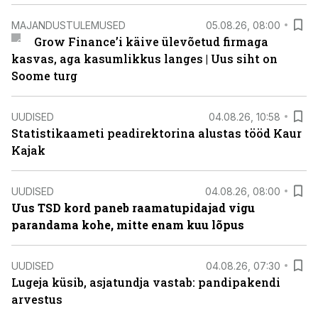
MAJANDUSTULEMUSED
05.08.26, 08:00
Grow Finance’i käive ülevõetud firmaga
kasvas, aga kasumlikkus langes | Uus siht on
Soome turg
UUDISED
04.08.26, 10:58
Statistikaameti peadirektorina alustas tööd Kaur
Kajak
UUDISED
04.08.26, 08:00
Uus TSD kord paneb raamatupidajad vigu
parandama kohe, mitte enam kuu lõpus
UUDISED
04.08.26, 07:30
Lugeja küsib, asjatundja vastab: pandipakendi
arvestus