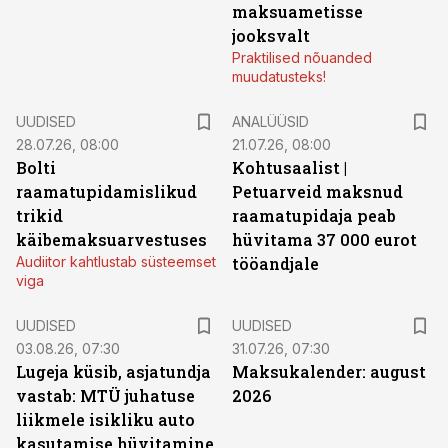
maksuametisse
jooksvalt
Praktilised nõuanded
muudatusteks!
UUDISED
ANALÜÜSID
28.07.26, 08:00
21.07.26, 08:00
Bolti
Kohtusaalist
|
raamatupidamislikud
Petuarveid maksnud
trikid
raamatupidaja peab
käibemaksuarvestuses
hüvitama 37 000 eurot
Audiitor kahtlustab süsteemset
tööandjale
viga
UUDISED
UUDISED
03.08.26, 07:30
31.07.26, 07:30
Lugeja küsib, asjatundja
Maksukalender: august
vastab: MTÜ juhatuse
2026
liikmele isikliku auto
kasutamise hüvitamine