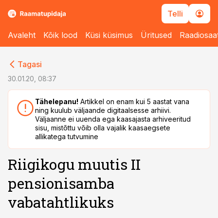
Telli
Avaleht
Kõik lood
Küsi küsimus
Üritused
Raadiosaa
cebook
Tagasi
Twitter)
30.01.20, 08:37
kedIn
Tähelepanu!
Artikkel on enam kui 5 aastat vana
ning kuulub väljaande digitaalsesse arhiivi.
ail
Väljaanne ei uuenda ega kaasajasta arhiveeritud
sisu, mistõttu võib olla vajalik kaasaegsete
k
allikatega tutvumine
Riigikogu muutis II
pensionisamba
vabatahtlikuks