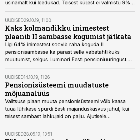
usinamalt kui leedukad. Teisest küljest ei valmistu 9%
eestlasi ja 7% lätlasi pensioniks üldse. Leedus on
mittekogujaid üle kahe korra enam ehk lausa 20%.
UUDISED
29.10.19, 11:00
Kaks kolmandikku inimestest
plaanib II sambasse kogumist jätkata
Ligi 64% inimestest soovib raha koguda II
pensionisambasse ka pärast selle vabatahtlikuks
muutumist, selgus Luminori Eesti pensioniuuringust.
Vähem kui kolmandik ehk 32% kavatseb kogumise
lõpetada. Ülejäänud vastajad ei ole II sambaga liitunud.
UUDISED
14.10.19, 11:26
Pensionisüsteemi muudatuste
mõjuanalüüs
Valitsuse plaan muuta pensionisüsteemi võib kaasa
tuua lühikese spurdi Eesti majanduskasvus juhul, kui
teisest sambast lahkujaid on palju. Ajutisele
kiirendusele järgneks majanduskasvu aeglustumine või
lausa majanduslangus, mille tõttu kannataks Eesti
UUDISED
28.05.19, 13:51
inimeste elujärg.