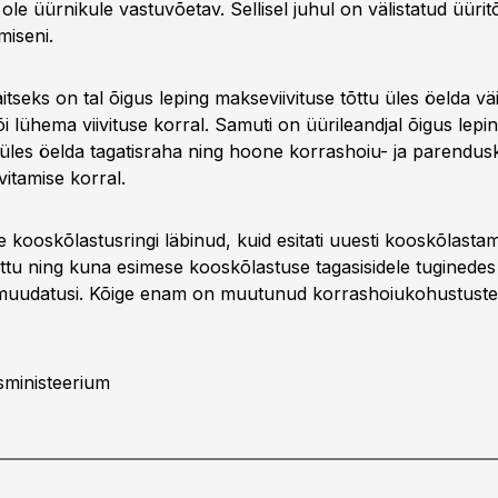
le üürnikule vastuvõetav. Sellisel juhul on välistatud üürit
miseni.
itseks on tal õigus leping makseviivituse tõttu üles öelda v
 lühema viivituse korral. Samuti on üürileandjal õigus lepi
t üles öelda tagatisraha ning hoone korrashoiu- ja parendus
vitamise korral.
kooskõlastusringi läbinud, kuid esitati uuesti kooskõlastam
tu ning kuna esimese kooskõlastuse tagasisidele tuginedes t
isi muudatusi. Kõige enam on muutunud korrashoiukohustuste
itsministeerium