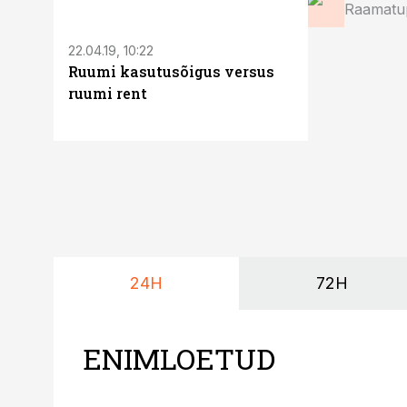
Raamatup
22.04.19, 10:22
15.05.19, 10:00
Ruumi kasutusõigus versus
Kuidas jag
ruumi rent
kulusid isi
kulutuste 
24H
72H
ENIMLOETUD