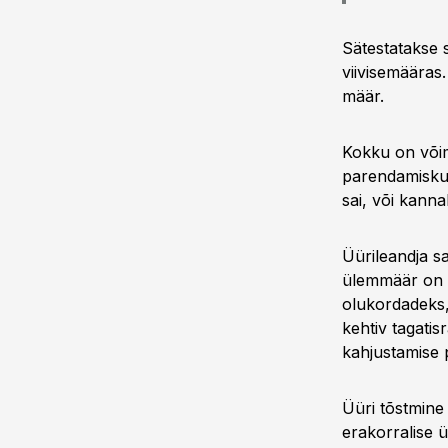
Sätestatakse 
viivisemääras
määr.
Kokku on võim
parendamiskulu
sai, või kanna
Üürileandja s
ülemmäär on 
olukordadeks,
kehtiv tagatis
kahjustamise p
Üüri tõstmine
erakorralise ü