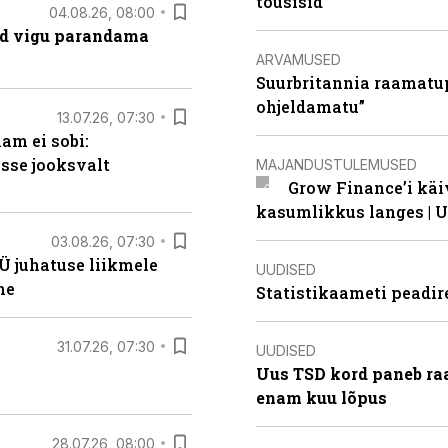
tõusisid
04.08.26, 08:00
ad vigu parandama
ARVAMUSED
Suurbritannia raamatu
ohjeldamatu”
13.07.26, 07:30
am ei sobi:
sse jooksvalt
MAJANDUSTULEMUSED
Grow Finance’i käi
kasumlikkus langes | U
03.08.26, 07:30
Ü juhatuse liikmele
UUDISED
ne
Statistikaameti peadir
31.07.26, 07:30
UUDISED
Uus TSD kord paneb ra
enam kuu lõpus
28.07.26, 08:00