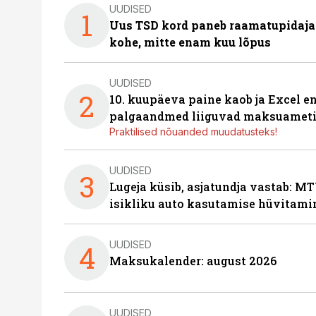
UUDISED
1
Uus TSD kord paneb raamatupidaj
kohe, mitte enam kuu lõpus
UUDISED
2
10. kuupäeva paine kaob ja Excel en
palgaandmed liiguvad maksuameti
Praktilised nõuanded muudatusteks!
UUDISED
3
Lugeja küsib, asjatundja vastab: MT
isikliku auto kasutamise hüvitami
UUDISED
4
Maksukalender: august 2026
UUDISED