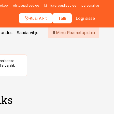
Iseteenindus
sed.ee
ehitusuudised.ee
kinnisvarauudised.ee
personaliuudised.ee
Telli Raamatupidaja
Küsi AI-lt
Telli
Logi sisse
rundus
Saada vihje
Minu Raamatupidaja
taalsesse
la vajalik
aks