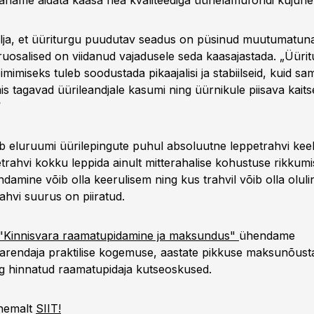
Tahame aidata kaasa hea kvaliteediga üürielamufondi kujune
välja, et üüriturgu puudutav seadus on püsinud muutumatun
uruosalised on viidanud vajadusele seda kaasajastada. „Üüri
oimimiseks tuleb soodustada pikaajalisi ja stabiilseid, kuid s
is tagavad üürileandjale kasumi ning üürnikule piisava kaits
“
 eluruumi üürilepingute puhul absoluutne leppetrahvi kee
etrahvi kokku leppida ainult mitterahalise kohustuse rikkum
damine võib olla keerulisem ning kus trahvil võib olla olul
ahvi suurus on piiratud.
"Kinnisvara raamatupidamine ja maksundus"
ühendame
aarendaja praktilise kogemuse, aastate pikkuse maksunõusta
ng hinnatud raamatupidaja kutseoskused.
hemalt
SIIT!