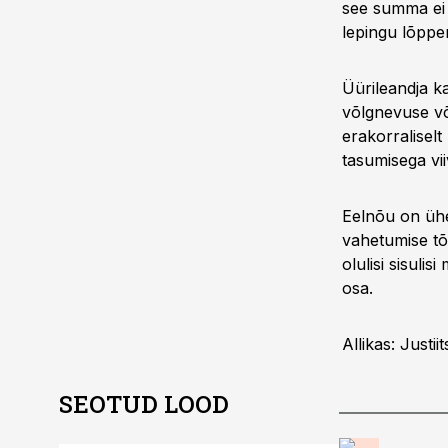
see summa ei o
lepingu lõppe
Üürileandja ka
võlgnevuse või
erakorralisel
tasumisega vii
Eelnõu on ühe 
vahetumise tõt
olulisi sisul
osa.
Allikas: Justi
SEOTUD LOOD