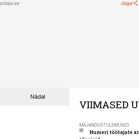
idaja.ee
Jaga
08.02.19, 10:00
ada kodukontori
Ettevõttele eluruumi
klike ja ettevõtte
soetamise ohud
vahel?
Nädal
VIIMASED U
MAJANDUSTULEMUSED
Numeri töötajate a