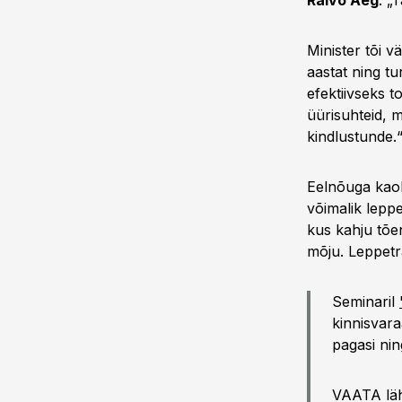
Raivo Aeg
. „
Minister tõi 
aastat ning t
efektiivseks t
üürisuhteid, m
kindlustunde.
Eelnõuga kaob
võimalik lepp
kus kahju tõen
mõju. Leppetr
Seminaril
kinnisvar
pagasi ni
VAATA lä