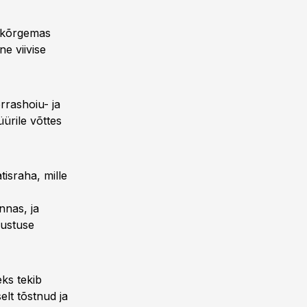
t kõrgemas
e viivise
rrashoiu- ja
üürile võttes
israha, mille
nnas, ja
sustuse
ks tekib
elt tõstnud ja