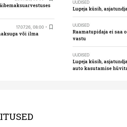
UUDISED
 käibemaksuarvestuses
Lugeja küsib, asjatund
UUDISED
17.07.26, 08:00
Raamatupidaja ei saa o
aksuga või ilma
vastu
UUDISED
Lugeja küsib, asjatundj
auto kasutamise hüvi
LITUSED