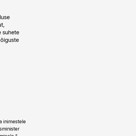
duse
t,
e suhete
 õiguste
 inimestele
sminister