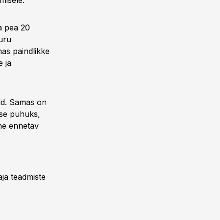
misele.“
a pea 20
turu
amas paindlikke
e ja
ld. Samas on
ise puhuks,
ine ennetav
ja teadmiste