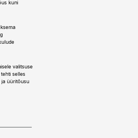
õus kuni
äiksema
ng
kulude
isele valitsuse
ehti selles
 ja üüritõusu