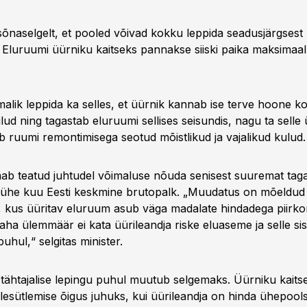
sõnaselgelt, et pooled võivad kokku leppida seadusjärgses
. Eluruumi üürniku kaitseks pannakse siiski paika maksimaaln
alik leppida ka selles, et üürnik kannab ise terve hoone ko
d ning tagastab eluruumi sellises seisundis, nagu ta selle 
b ruumi remontimisega seotud mõistlikud ja vajalikud kulud.
aab teatud juhtudel võimaluse nõuda senisest suuremat tagat
ühe kuu Eesti keskmine brutopalk. „Muudatus on mõeldud
 kus üüritav eluruum asub väga madalate hindadega piirko
raha ülemmäär ei kata üürileandja riske eluaseme ja selle si
uhul,“ selgitas minister.
 tähtajalise lepingu puhul muutub selgemaks. Üürniku kaitse
lesütlemise õigus juhuks, kui üürileandja on hinda ühepools