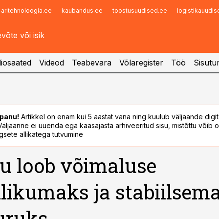
aritehnoloogia.ee
kaubandus.ee
toostusuudised.ee
logistikauudi
Infopank
Radar
iosaated
Videod
Teabevara
Võlaregister
Töö
Sisutu
panu!
Artikkel on enam kui 5 aastat vana ning kuulub väljaande digi
. Väljaanne ei uuenda ega kaasajasta arhiveeritud sisu, mistõttu võib ol
sete allikatega tutvumine
u loob võimaluse
likumaks ja stabiilsem
uruks