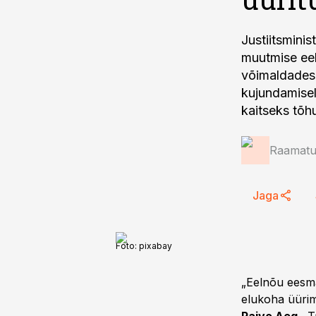
Justiitsmini
muutmise eel
võimaldades 
kujundamisel
kaitseks tõh
Raamatup
Jaga
Foto:
pixabay
„Eelnõu eesmä
elukoha üürimi