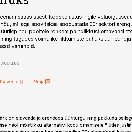
steerium saatis uuesti kooskõlastusringile võlaõigussea
nõu, millega soovitakse soodustada üürisektori arengu
üürilepingu pooltele rohkem paindlikkust omavahelist
 ning tagades võimalike rikkumiste puhuks üürileandja
usad vahendid.
idaja.ee
Salvesta
Vihja
rk on elavdada ja arendada üüriturgu ning pakkuda sellega
se näol mõistlikku alternatiivi kodu omamisele,“ ütles justiit