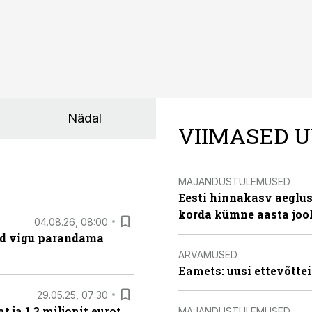
Nädal
VIIMASED U
MAJANDUSTULEMUSED
Eesti hinnakasv aeglus
korda kümne aasta joo
04.08.26, 08:00
ad vigu parandama
ARVAMUSED
Eamets: u
usi ettevõtte
29.05.25, 07:30
ja 1,3 miljonit eurot.
MAJANDUSTULEMUSED