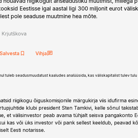
d nõuavad riigikogult äriseadustiku muutmist, millega 
tooksid Eestisse igal aastal ligi 300 miljonit eurot välisk
lest pole seaduse muutmine hea mõte.
a Krjutškova
Salvesta
Vihja
l tuleb seadusmuudatust kaaludes analüüsida, kas väliskapitalist tulev tulu 
tsid riigikogu õiguskomisjonile märgukirja viis idufirma esi
rtupjuhtide klubi president Sten Tamkivi, kelle sõnul takistab
e, et välisinvestor peab avama tühjalt seisva pangakonto Ee
kui kas või üks investor või pank sellest keeldub, peavad k
selt Eesti notarisse.