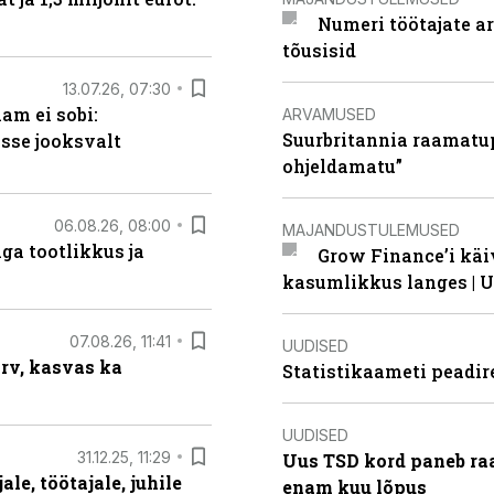
Numeri töötajate a
tõusisid
13.07.26, 07:30
am ei sobi:
ARVAMUSED
Suurbritannia raamatu
sse jooksvalt
ohjeldamatu”
06.08.26, 08:00
MAJANDUSTULEMUSED
ga tootlikkus ja
Grow Finance’i käi
kasumlikkus langes | U
07.08.26, 11:41
UUDISED
arv, kasvas ka
Statistikaameti peadir
UUDISED
31.12.25, 11:29
Uus TSD kord paneb ra
le, töötajale, juhile
enam kuu lõpus