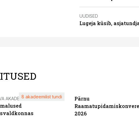
UUDISED
Lugeja küsib, asjatund
LITUSED
8 akadeemilist tundi
Pärnu
VA AKADEEMIA
imalused
Raamatupidamiskonvere
tsvaldkonnas
2026