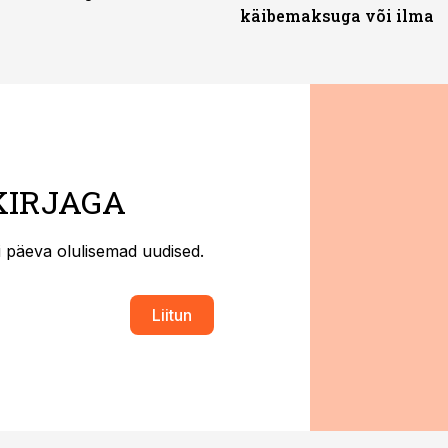
käibemaksuga või ilma
KIRJAGA
ti päeva olulisemad uudised.
Liitun