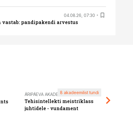
04.08.26, 07:30
ja vastab: pandipakendi arvestus
8 akadeemilist tundi
Kasuta ä
ÄRIPÄEVA AKADEEMIA
Tehisintellekti meistriklass
nts
maksuva
juhtidele - vundament