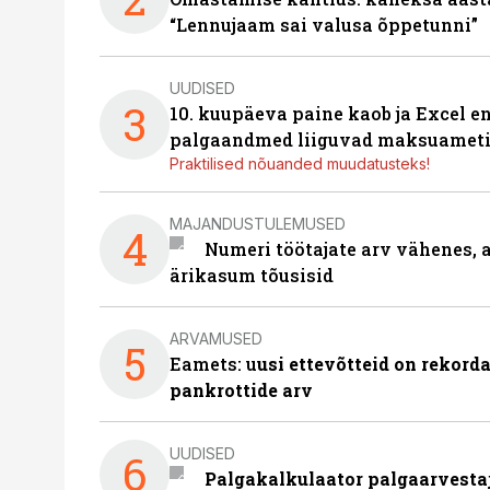
“Lennujaam sai valusa õppetunni”
UUDISED
3
10. kuupäeva paine kaob ja Excel en
palgaandmed liiguvad maksuameti
Praktilised nõuanded muudatusteks!
MAJANDUSTULEMUSED
4
Numeri töötajate arv vähenes, a
ärikasum tõusisid
ARVAMUSED
5
Eamets: u
usi ettevõtteid on rekord
pankrottide arv
UUDISED
6
Palgakalkulaator palgaarvestaja