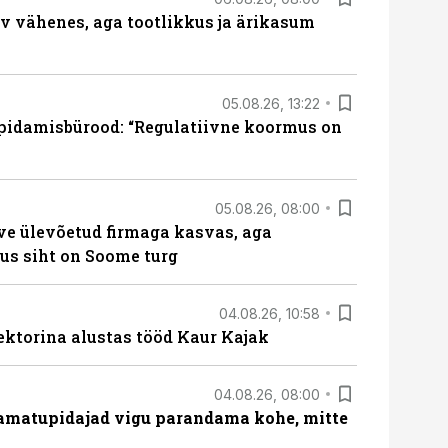
rv vähenes, aga tootlikkus ja ärikasum
05.08.26, 13:22
pidamisbürood: “Regulatiivne koormus on
05.08.26, 08:00
ve ülevõetud firmaga kasvas, aga
us siht on Soome turg
04.08.26, 10:58
ektorina alustas tööd Kaur Kajak
04.08.26, 08:00
amatupidajad vigu parandama kohe, mitte