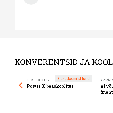
KONVERENTSID JA KOO
8 akadeemilist tundi
IT KOOLITUS
ÄRIPÄE
Power BI baaskoolitus
AI võ
finan