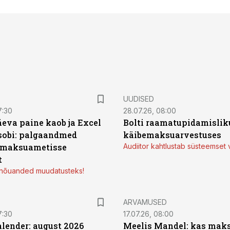
UUDISED
7:30
28.07.26, 08:00
äeva paine kaob ja Excel
Bolti raamatupidamisliku
sobi: palgaandmed
käibemaksuarvestuses
 maksuametisse
Audiitor kahtlustab süsteemset 
t
d nõuanded muudatusteks!
ARVAMUSED
7:30
17.07.26, 08:00
ender: august 2026
Meelis Mandel: kas mak