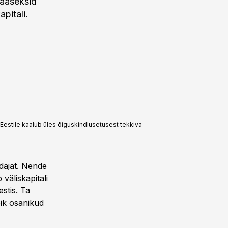
pääseksid
apitali.
Eestile kaalub üles õiguskindlusetusest tekkiva
ndajat. Nende
 väliskapitali
stis. Ta
õik osanikud