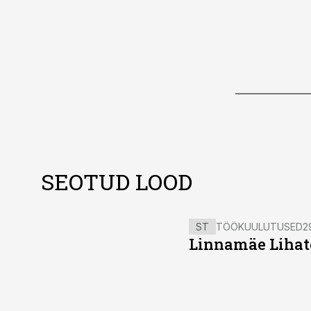
SEOTUD LOOD
ST
TÖÖKUULUTUSED
2
Linnamäe Lihatö