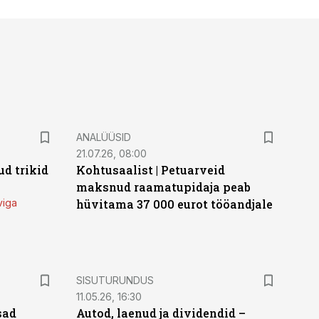
ANALÜÜSID
21.07.26, 08:00
d trikid
Kohtusaalist
|
Petuarveid
maksnud raamatupidaja peab
viga
hüvitama 37 000 eurot tööandjale
ST
SISUTURUNDUS
11.05.26, 16:30
sad
Autod, laenud ja dividendid –