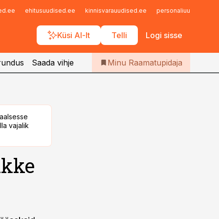
Iseteenindus
sed.ee
ehitusuudised.ee
kinnisvarauudised.ee
personaliuudised.ee
Telli Raamatupidaja
Küsi AI-lt
Telli
Logi sisse
rundus
Saada vihje
Minu Raamatupidaja
taalsesse
la vajalik
ikke