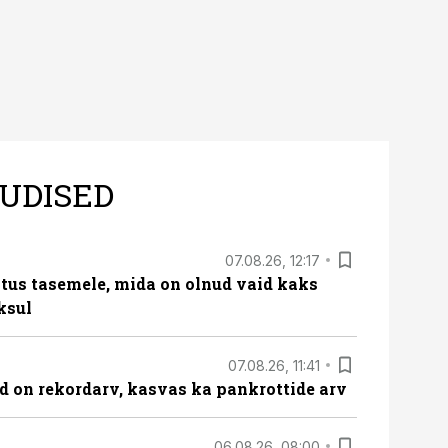
UDISED
07.08.26, 12:17
tus tasemele, mida on olnud vaid kaks
ksul
07.08.26, 11:41
id on rekordarv, kasvas ka pankrottide arv
06.08.26, 08:00