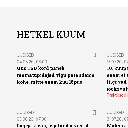
HETKEL KUUM
UUDISED
UUDISED
04.08.26, 08:00
13.07.26, 0
Uus TSD kord paneb
10. kuup
raamatupidajad vigu parandama
enam ei 
kohe, mitte enam kuu lõpus
liiguvad
jooksval
Praktilise
UUDISED
UUDISED
03.08.26, 07:30
31.07.26, 0
Lugeja küsib, asjatundja vastab:
Maksukal