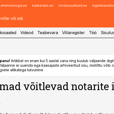
aritehnoloogia.ee
kaubandus.ee
toostusuudised.ee
logistikauudi
Infopank
Radar
iosaated
Videod
Teabevara
Võlaregister
Töö
Sisutu
panu!
Artikkel on enam kui 5 aastat vana ning kuulub väljaande digi
. Väljaanne ei uuenda ega kaasajasta arhiveeritud sisu, mistõttu võib ol
sete allikatega tutvumine
rmad võitlevad notarite 
u