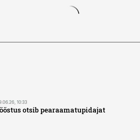
9.06.26, 10:33
östus otsib pearaamatupidajat