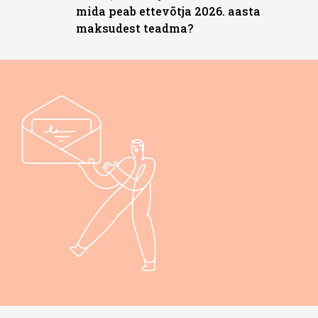
mida peab ettevõtja 2026. aasta
maksudest teadma?