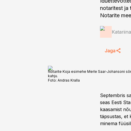
Iduettevõtte
notaritest ja 
Notarite mee
Katariin
Jaga
Notarite Koja esimehe Merle Saar-Johansoni sõnu
kahju.
Foto:
Andras Kralla
Septembris saa
seas Eesti Sta
kaasamist nõu
täpsustas, et 
minema füüsili