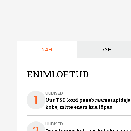
24H
72H
ENIMLOETUD
UUDISED
1
Uus TSD kord paneb raamatupidaj
kohe, mitte enam kuu lõpus
UUDISED
2
Omastamise kahtlus: kaheksa aastat 