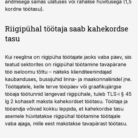
andmisega samas ulatuses või rahalise hüvitusega (1,5
kordne töötasu).
Riigipühal töötaja saab kahekordse
tasu
Kui reeglina on riigipüha töötajate jaoks vaba päev, siis
teatud sektorites on riigipühal töötamine tavapärane
töö iseloomu tõttu – näiteks klienditeenindajad
kaubanduses, bussijuhid linna- ja maakonnaliinidel jne.
Töötajatele, kelle terve tööpäev või graafikujärgse
tööaja töötunnid langevad riigipühale, tuleb TLS-i § 45
lg 2 kohaselt maksta kahekordset töötasu. Töötaja ja
tööandja võivad kokku leppida, et kahekordse tasu
asemele hüvitatakse riigipühal töötamine töötajale
vaba ajaga, mille eest makstakse tavapärast töötasu.