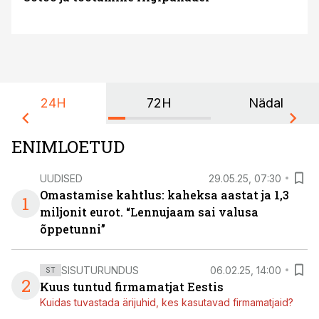
24H
72H
Nädal
ENIMLOETUD
UUDISED
29.05.25, 07:30
Omastamise kahtlus: kaheksa aastat ja 1,3
1
miljonit eurot. “Lennujaam sai valusa
õppetunni”
SISUTURUNDUS
06.02.25, 14:00
ST
2
Kuus tuntud firmamatjat Eestis
Kuidas tuvastada ärijuhid, kes kasutavad firmamatjaid?