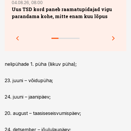
04.08.26, 08:00
13.07.
Uus TSD kord paneb raamatupidajad vigu
10. 
parandama kohe, mitte enam kuu lõpus
sobi
jook
Prakt
nelipühade 1. püha (liikuv püha);
23. juuni – võidupüha;
24. juuni – jaanipäev;
20. august – taasiseseisvumispäev;
24. detsember – jõululaupäev;