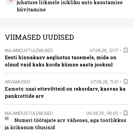
juhatuse liikmele isikliku auto kasutamise
hüvitamine
VIIMASED UUDISED
MAJANDUSTULEMUSED
07.08.26, 12:17
Eesti hinnakasv aeglustus tasemele, mida on
olnud vaid kaks korda kümne aasta jooksul
ARVAMUSED
07.08.26, 11:41
Eamets: u
usi ettevõtteid on rekordarv, kasvas ka
pankrottide arv
MAJANDUSTULEMUSED
06.08.26, 08:00
Numeri töötajate arv vähenes, aga tootlikkus
ja ärikasum tõusisid