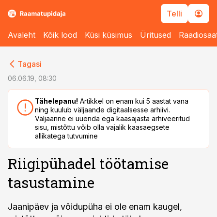
Telli
Avaleht
Kõik lood
Küsi küsimus
Üritused
Raadiosaa
cebook
cebook
Tagasi
Twitter)
Twitter)
06.06.19, 08:30
kedIn
kedIn
Tähelepanu!
Artikkel on enam kui 5 aastat vana
ning kuulub väljaande digitaalsesse arhiivi.
ail
ail
Väljaanne ei uuenda ega kaasajasta arhiveeritud
sisu, mistõttu võib olla vajalik kaasaegsete
k
k
allikatega tutvumine
Riigipühadel töötamise
tasustamine
Jaanipäev ja võidupüha ei ole enam kaugel,