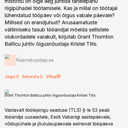
mistõttu on õige aeg juhtida tähelepanu
riigipühadel töötamisele. Kas ja millal on töötajal
lühendatud tööpäev või õigus vabale päevale?
Millised on erandjuhud? Arusaamatuste
vältimiseks tasub tööandjal mõelda sellistele
olukordadele varakult, kirjutab Grant Thornton
Balticu juhtiv õigusnõustaja Kristel Tiits.
Raamatupidaja.ee
Jaga
Salvesta
Vihja
Grant Thornton Balticu juhtiv õigusnõustaja Kristel Tiits
Vastavalt töölepingu seaduse (TLS) §-le 53 peab
tööandja uusaastale, Eesti Vabariigi aastapäevale,
võidupühale ja jõululaupäevale eelnevat tööpäeva