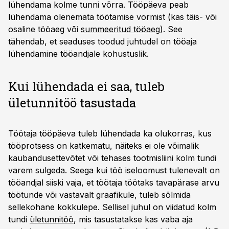
lühendama kolme tunni võrra. Tööpäeva peab
lühendama olenemata töötamise vormist (kas täis- või
osaline tööaeg või
summeeritud tööaeg
). See
tähendab, et seaduses toodud juhtudel on tööaja
lühendamine tööandjale kohustuslik.
Kui lühendada ei saa, tuleb
ületunnitöö tasustada
Töötaja tööpäeva tuleb lühendada ka olukorras, kus
tööprotsess on katkematu, näiteks ei ole võimalik
kaubandusettevõtet või tehases tootmisliini kolm tundi
varem sulgeda. Seega kui töö iseloomust tulenevalt on
tööandjal siiski vaja, et töötaja töötaks tavapärase arvu
töötunde või vastavalt graafikule, tuleb sõlmida
sellekohane kokkulepe. Sellisel juhul on viidatud kolm
tundi
ületunnitöö
, mis tasustatakse kas vaba aja