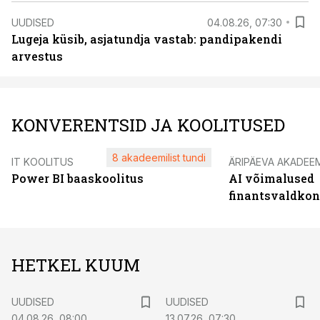
UUDISED
04.08.26, 07:30
Lugeja küsib, asjatundja vastab: pandipakendi
arvestus
KONVERENTSID JA KOOLITUSED
8 akadeemilist tundi
IT KOOLITUS
ÄRIPÄEVA AKADEE
Power BI baaskoolitus
AI võimalused
finantsvaldko
HETKEL KUUM
UUDISED
UUDISED
04.08.26, 08:00
13.07.26, 07:30