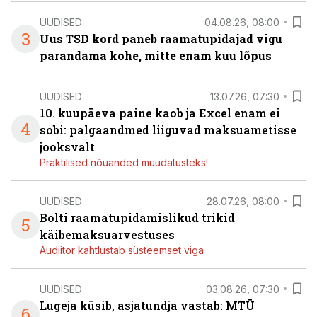
UUDISED
04.08.26, 08:00
3
Uus TSD kord paneb raamatupidajad vigu
parandama kohe, mitte enam kuu lõpus
UUDISED
13.07.26, 07:30
10. kuupäeva paine kaob ja Excel enam ei
4
sobi: palgaandmed liiguvad maksuametisse
jooksvalt
Praktilised nõuanded muudatusteks!
UUDISED
28.07.26, 08:00
Bolti raamatupidamislikud trikid
5
käibemaksuarvestuses
Audiitor kahtlustab süsteemset viga
UUDISED
03.08.26, 07:30
Lugeja küsib, asjatundja vastab: MTÜ
6