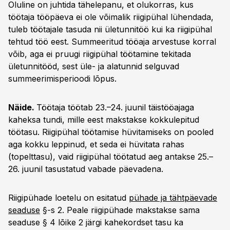
Oluline on juhtida tähelepanu, et olukorras, kus
töötaja tööpäeva ei ole võimalik riigipühal lühendada,
tuleb töötajale tasuda nii ületunnitöö kui ka riigipühal
tehtud töö eest. Summeeritud tööaja arvestuse korral
võib, aga ei pruugi riigipühal töötamine tekitada
ületunnitööd, sest üle- ja alatunnid selguvad
summeerimisperioodi lõpus.
Näide.
Töötaja töötab 23.–24. juunil täistööajaga
kaheksa tundi, mille eest makstakse kokkulepitud
töötasu. Riigipühal töötamise hüvitamiseks on pooled
aga kokku leppinud, et seda ei hüvitata rahas
(topelttasu), vaid riigipühal töötatud aeg antakse 25.–
26. juunil tasustatud vabade päevadena.
Riigipühade loetelu on esitatud
pühade ja tähtpäevade
seaduse
§-s 2. Peale riigipühade makstakse sama
seaduse § 4 lõike 2 järgi kahekordset tasu ka