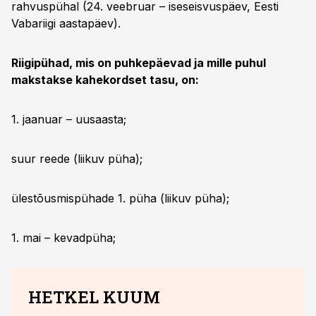
rahvuspühal (24. veebruar – iseseisvuspäev, Eesti
Vabariigi aastapäev).
Riigipühad, mis on puhkepäevad ja mille puhul
makstakse kahekordset tasu, on:
1. jaanuar – uusaasta;
suur reede (liikuv püha);
ülestõusmispühade 1. püha (liikuv püha);
1. mai – kevadpüha;
HETKEL KUUM