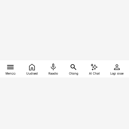
Menüü
Uudised
Raadio
Otsing
AI Chat
Logi sisse
Vana-Lõuna 39/1, 19094 Tallinn
(+372) 667 0111
raamatupidaja@raamatupidaja.ee