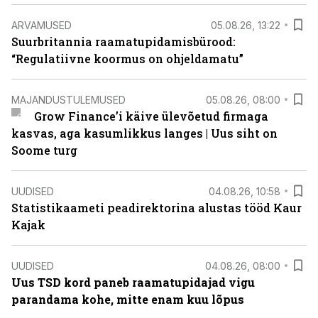
ARVAMUSED
05.08.26, 13:22
Suurbritannia raamatupidamisbürood:
“Regulatiivne koormus on ohjeldamatu”
MAJANDUSTULEMUSED
05.08.26, 08:00
Grow Finance’i käive ülevõetud firmaga
kasvas, aga kasumlikkus langes | Uus siht on
Soome turg
UUDISED
04.08.26, 10:58
Statistikaameti peadirektorina alustas tööd Kaur
Kajak
UUDISED
04.08.26, 08:00
Uus TSD kord paneb raamatupidajad vigu
parandama kohe, mitte enam kuu lõpus