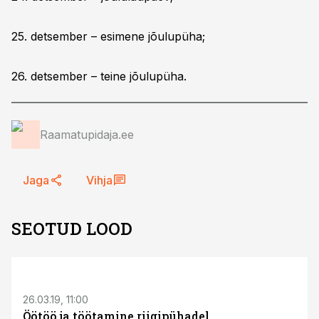
25. detsember – esimene jõulupüha;
26. detsember – teine jõulupüha.
Raamatupidaja.ee
Jaga
Vihja
SEOTUD LOOD
26.03.19, 11:00
Öötöö ja töötamine riigipühadel