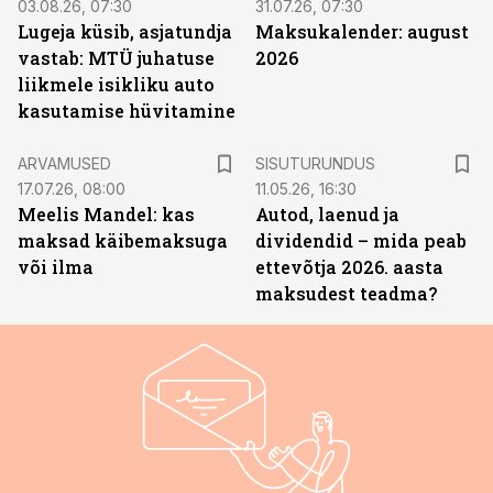
03.08.26, 07:30
31.07.26, 07:30
Lugeja küsib, asjatundja
Maksukalender: august
vastab: MTÜ juhatuse
2026
liikmele isikliku auto
kasutamise hüvitamine
ST
ARVAMUSED
SISUTURUNDUS
17.07.26, 08:00
11.05.26, 16:30
Meelis Mandel: kas
Autod, laenud ja
maksad käibemaksuga
dividendid – mida peab
või ilma
ettevõtja 2026. aasta
maksudest teadma?