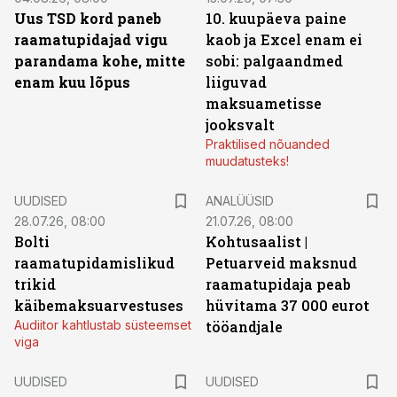
Uus TSD kord paneb
10. kuupäeva paine
raamatupidajad vigu
kaob ja Excel enam ei
parandama kohe, mitte
sobi: palgaandmed
enam kuu lõpus
liiguvad
maksuametisse
jooksvalt
Praktilised nõuanded
muudatusteks!
UUDISED
ANALÜÜSID
28.07.26, 08:00
21.07.26, 08:00
Bolti
Kohtusaalist
|
raamatupidamislikud
Petuarveid maksnud
trikid
raamatupidaja peab
käibemaksuarvestuses
hüvitama 37 000 eurot
Audiitor kahtlustab süsteemset
tööandjale
viga
UUDISED
UUDISED