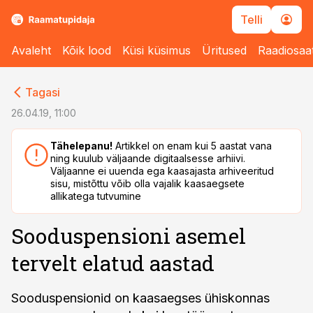
Telli
Avaleht
Kõik lood
Küsi küsimus
Üritused
Raadiosaa
cebook
cebook
Tagasi
Twitter)
Twitter)
26.04.19, 11:00
kedIn
kedIn
Tähelepanu!
Artikkel on enam kui 5 aastat vana
ning kuulub väljaande digitaalsesse arhiivi.
ail
ail
Väljaanne ei uuenda ega kaasajasta arhiveeritud
sisu, mistõttu võib olla vajalik kaasaegsete
k
k
allikatega tutvumine
Sooduspensioni asemel
tervelt elatud aastad
Sooduspensionid on kaasaegses ühiskonnas