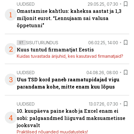
UUDISED
29.05.25, 07:30
Omastamise kahtlus: kaheksa aastat ja 1,3
1
miljonit eurot. “Lennujaam sai valusa
õppetunni”
SISUTURUNDUS
06.02.25, 14:00
ST
2
Kuus tuntud firmamatjat Eestis
Kuidas tuvastada ärijuhid, kes kasutavad firmamatjaid?
UUDISED
04.08.26, 08:00
3
Uus TSD kord paneb raamatupidajad vigu
parandama kohe, mitte enam kuu lõpus
UUDISED
13.07.26, 07:30
10. kuupäeva paine kaob ja Excel enam ei
4
sobi: palgaandmed liiguvad maksuametisse
jooksvalt
Praktilised nõuanded muudatusteks!