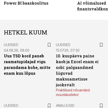
Power BI baaskoolitus
AI võimalused
finantsvaldko
HETKEL KUUM
UUDISED
UUDISED
04.08.26, 08:00
13.07.26, 07:30
Uus TSD kord paneb
10. kuupäeva paine
raamatupidajad vigu
kaob ja Excel enam ei
parandama kohe, mitte
sobi: palgaandmed
enam kuu lõpus
liiguvad
maksuametisse
jooksvalt
Praktilised nõuanded
muudatusteks!
UUDISED
ANALÜÜSID