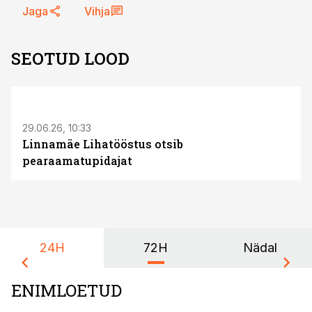
Jaga
Vihja
SEOTUD LOOD
ST
29.06.26, 10:33
Linnamäe Lihatööstus otsib
pearaamatupidajat
24H
72H
Nädal
ENIMLOETUD