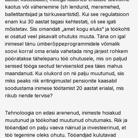
kaotus või vähenemine (sh lendurid, meremehed,
balletitantsijad ja tsirkuseartistid). Kui see regulatsioon
enam kui 30 aastat tagasi kehtestati, oli see igati
mõistetav. Siis omandati „amet kogu eluks“ ja töökohti
ei osatud veel piisavalt ohutuks muuta. Täna on igal
inimesel tänu ümberõppeprogrammidele võimalik
soovi korral oma eriala vahetada ning järjest rohkem
pööratakse tähelepanu töö ohutusele, mis on paljud
senised tööga seotud terviseriskid pea täies mahus
maandanud. Kui olukord on nii palju muutunud, siis
miks peaks riik eritingimustel pensionite kaasabil
soodustama inimese töötamist 20 aastat erialal, mis
rikub nende tervise?
Tehnoloogia on edasi arenenud, inimeste hoiakud
muutunud ja töökohad muutunud ohutumaks. Riik ja
tööandjad on palju vaeva näinud ja investeerinud, et
töö tegemine oleks ohutu. Tööandjad kulutavad