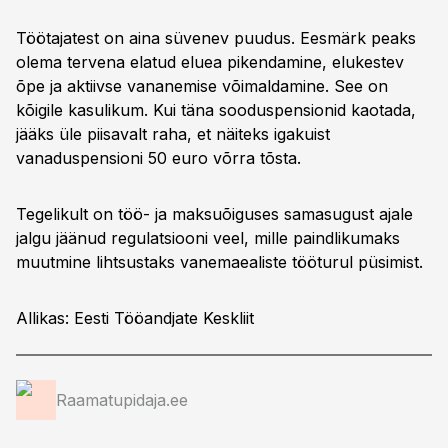
Töötajatest on aina süvenev puudus. Eesmärk peaks
olema tervena elatud eluea pikendamine, elukestev
õpe ja aktiivse vananemise võimaldamine. See on
kõigile kasulikum. Kui täna sooduspensionid kaotada,
jääks üle piisavalt raha, et näiteks igakuist
vanaduspensioni 50 euro võrra tõsta.
Tegelikult on töö- ja maksuõiguses samasugust ajale
jalgu jäänud regulatsiooni veel, mille paindlikumaks
muutmine lihtsustaks vanemaealiste tööturul püsimist.
Allikas: Eesti Tööandjate Keskliit
Raamatupidaja.ee