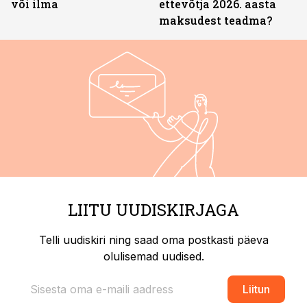
või ilma
ettevõtja 2026. aasta
maksudest teadma?
LIITU UUDISKIRJAGA
Telli uudiskiri ning saad oma postkasti päeva
olulisemad uudised.
Liitun