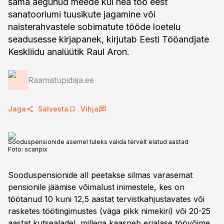
sama aegunud meede kui hea töö eest
sanatooriumi tuusikute jagamine või
naisterahvastele sobimatute tööde loetelu
seadusesse kirjapanek, kirjutab Eesti Tööandjate
Keskliidu analüütik Raul Aron.
Raamatupidaja.ee
Jaga
Salvesta
Vihja
Sooduspensionide asemel tuleks valida tervelt elatud aastad
Foto:
scanpix
Sooduspensionide all peetakse silmas varasemat
pensionile jäämise võimalust inimestele, kes on
töötanud 10 kuni 12,5 aastat tervistkahjustavates või
rasketes töötingimustes (väga pikk nimekiri) või 20-25
aastat kutsealadel, millega kaasneb erialase töövõime