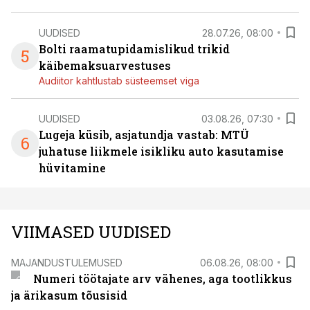
UUDISED
28.07.26, 08:00
Bolti raamatupidamislikud trikid
5
käibemaksuarvestuses
Audiitor kahtlustab süsteemset viga
UUDISED
03.08.26, 07:30
Lugeja küsib, asjatundja vastab: MTÜ
6
juhatuse liikmele isikliku auto kasutamise
hüvitamine
VIIMASED UUDISED
MAJANDUSTULEMUSED
06.08.26, 08:00
Numeri töötajate arv vähenes, aga tootlikkus
ja ärikasum tõusisid