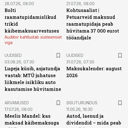
28.07.26, 08:00
21.07.26, 08:00
Bolti
Kohtusaalist
|
raamatupidamislikud
Petuarveid maksnud
trikid
raamatupidaja peab
käibemaksuarvestuses
hüvitama 37 000 eurot
Audiitor kahtlustab süsteemset
tööandjale
viga
UUDISED
UUDISED
03.08.26, 07:30
31.07.26, 07:30
Lugeja küsib, asjatundja
Maksukalender: august
vastab: MTÜ juhatuse
2026
liikmele isikliku auto
kasutamise hüvitamine
ST
ARVAMUSED
SISUTURUNDUS
17.07.26, 08:00
11.05.26, 16:30
Meelis Mandel: kas
Autod, laenud ja
maksad käibemaksuga
dividendid – mida peab