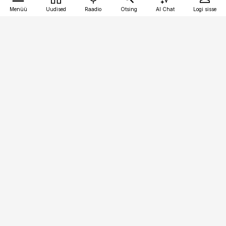
Menüü
Uudised
Raadio
Otsing
AI Chat
Logi sisse
Vana-Lõuna 39/1, 19094 Tallinn
(+372) 667 0111
raamatupidaja@raamatupidaja.ee
Telli
Reklaam
Firmast
Sisu kasutamisõigused
Ajakirjaniku
eetikakoodeks
Üldtingimused
Privaatsustingimused
Küpsiste poliitika
KKK
Eesti Meediaettevõtete
Eelistuste haldamine
Liit