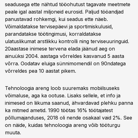
seadusega ette nähtud tööohutust tagavate meetmete
peale igal aastal miljoneid eurosid. Paljud tööandjad
panustavad rohkemgi, kui seadus ette näeb.
Võimaldatakse tervisepäevi ja sportimiskulusid,
parandatakse töötingimusi, korraldatakse
ulatuslikumat arstlikku kontrolli ning terviseuuringuid.
20aastase inimese tervena elada jäänud aeg on
ainuüksi 2004. aastaga võrreldes kasvanud 5 aasta
võrra. Oodatav eluiga sünnimomendil on 90ndatega
võrreldes pea 10 aastat pikem.
Tehnoloogia areng loob suuremaks mobiilsuseks
võimaluse, aga ka ootuse. Lisaks sellele, et info ja
inimesed on liikuma saanud, ähvardavad plehku panna
ka mitmed ametid. 1990 töötas 16% töötajatest
põllumajanduses, 2018 oli nende osakaal vaid 2%. See
on näide, kuidas tehnoloogia areng võib tööturgu
muuta.