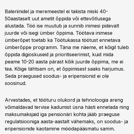
Baleriinidel ja meremeestel ei takista miski 40-
50aastaselt uut ametit õppida või ettevõtlusega
alustada. Töö ise muutub ja sunnib inimesi pidevalt
juurde või isegi ümber õppima. Töötava inimese
ümberõpet toetab ka Töötukassa töötust ennetava
ümberõppe programm. Täna me näeme, et kõigil tuleb
õppida digioskuseid ja prioritiseerimist, kuid mida
peame 10-20 aasta pärast kõik juurde õppima, me ei
tea. Kõige tähtsam on, et õppimisest saaks harjumus.
Seda praegused soodus- ja eripensionid ei ole
soosinud.
Arvestades, et tööturu olukord ja tehnoloogia areng
võimaldavad tervise kadumist üsna hästi ennetada ning
maksumaksjaid iga pensionäri kohta jääb praeguse
regulatsiooniga aasta-aastalt vähemaks, on soodus- ja
eripensionide kaotamine möödapääsmatu samm.