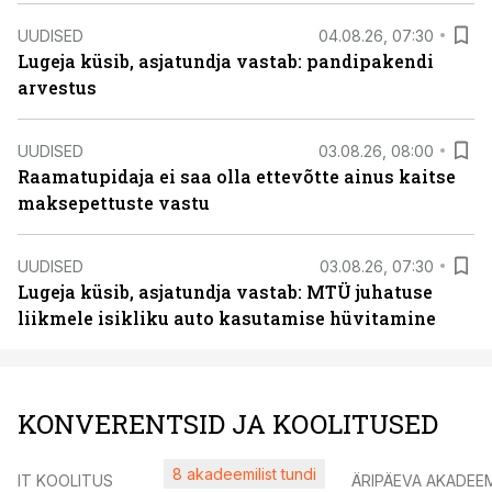
UUDISED
04.08.26, 07:30
Lugeja küsib, asjatundja vastab: pandipakendi
arvestus
UUDISED
03.08.26, 08:00
Raamatupidaja ei saa olla ettevõtte ainus kaitse
maksepettuste vastu
UUDISED
03.08.26, 07:30
Lugeja küsib, asjatundja vastab: MTÜ juhatuse
liikmele isikliku auto kasutamise hüvitamine
KONVERENTSID JA KOOLITUSED
8 akadeemilist tundi
IT KOOLITUS
ÄRIPÄEVA AKADEE