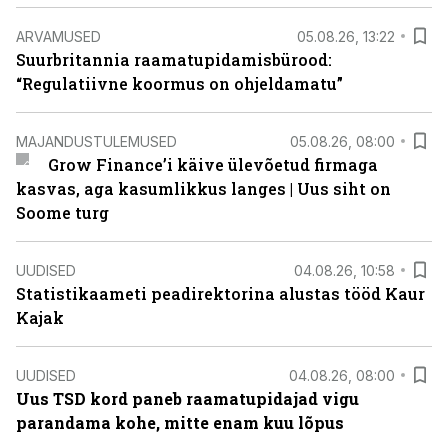
ARVAMUSED
05.08.26, 13:22
Suurbritannia raamatupidamisbürood:
“Regulatiivne koormus on ohjeldamatu”
MAJANDUSTULEMUSED
05.08.26, 08:00
Grow Finance’i käive ülevõetud firmaga
kasvas, aga kasumlikkus langes | Uus siht on
Soome turg
UUDISED
04.08.26, 10:58
Statistikaameti peadirektorina alustas tööd Kaur
Kajak
UUDISED
04.08.26, 08:00
Uus TSD kord paneb raamatupidajad vigu
parandama kohe, mitte enam kuu lõpus