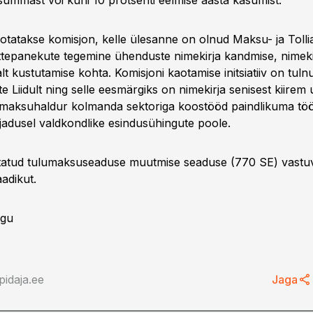
summast või kuni 10 protsenti eelmise aasta kasumist.
tatakse komisjon, kelle ülesanne on olnud Maksu- ja Tolli
ettepanekute tegemine ühenduste nimekirja kandmise, nimek
alt kustutamise kohta. Komisjoni kaotamise initsiatiiv on tuln
 Liidult ning selle eesmärgiks on nimekirja senisest kiirem
 maksuhaldur kolmanda sektoriga koostööd paindlikuma töö
adusel valdkondlike esindusühingute poole.
atatud tulumaksuseaduse muutmise seaduse (770 SE) vastu
adikut.
ogu
idaja.ee
Jaga