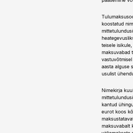
pääsemine võt
Tulumaksusood
koostatud nim
mittetulundusü
heategevuslik
teisele isiku
maksuvabad te
vastuvõtmisel
aasta alguse s
usulist ühendu
Nimekirja kuu
mittetulundusü
kantud ühingu
eurot koos kõ
maksustatavate
maksuvabalt k