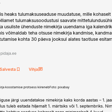
itis heaks tulumaksuseaduse muudatuse, mille kohasel
lliamet tulumaksusoodustusi saavate mittetulundusühi
 ja usuliste ühenduste nimekirja uuendama iga kalendri
is võimaldab teha otsuse nimekirja kandmise, kandma
stutamise kohta 30 päeva jooksul alates taotluse esitam
idaja.ee
Salvesta
Vihja
rja koostamise protsess kiireneb
Foto:
pixabay
iguse järgi uuendatakse nimekirja kaks korda aastas – 1. jaan
tlus tuleb esitada hiljemalt 1. märtsiks või 1. septembriks. Nim