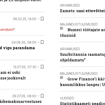
ARVAMUSED
Eamets: u
usi ettevõtte
06.02.25, 14:00
MAJANDUSTULEMUSED
Numeri töötajate a
mamatjaid?
tõusisid
04.08.26, 08:00
ad vigu parandama
ARVAMUSED
Suurbritannia raamatu
ohjeldamatu”
13.07.26, 07:30
am ei sobi:
MAJANDUSTULEMUSED
sse jooksvalt
Grow Finance’i käi
kasumlikkus langes | U
28.07.26, 08:00
UUDISED
 käibemaksuarvestuses
Statistikaameti peadir