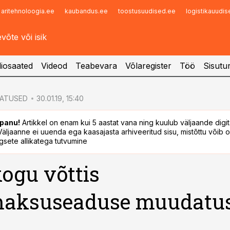
aritehnoloogia.ee
kaubandus.ee
toostusuudised.ee
logistikauudi
Infopank
Radar
iosaated
Videod
Teabevara
Võlaregister
Töö
Sisutu
ATUSED
30.01.19, 15:40
panu!
Artikkel on enam kui 5 aastat vana ning kuulub väljaande digi
. Väljaanne ei uuenda ega kaasajasta arhiveeritud sisu, mistõttu võib ol
sete allikatega tutvumine
kogu võttis
maksuseaduse muudatu
u