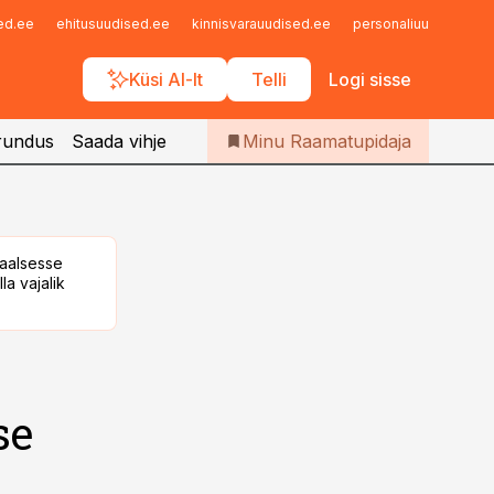
Iseteenindus
sed.ee
ehitusuudised.ee
kinnisvarauudised.ee
personaliuudised.ee
Telli Raamatupidaja
Küsi AI-lt
Telli
Logi sisse
rundus
Saada vihje
Minu Raamatupidaja
taalsesse
la vajalik
se