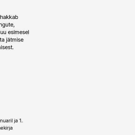
t hakkab
ngute,
kuu esimesel
ta jätmise
isest.
uaril ja 1.
ekirja