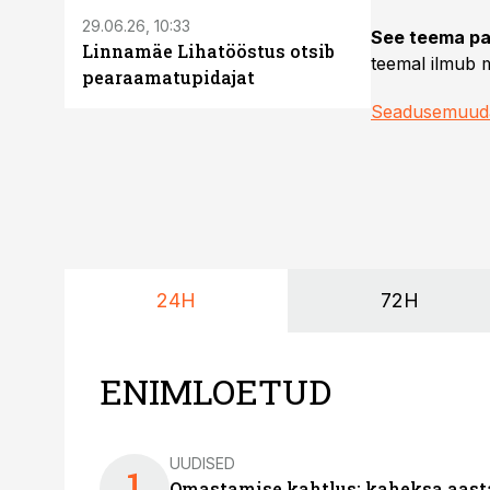
29.06.26, 10:33
See teema pa
Linnamäe Lihatööstus otsib
teemal ilmub m
pearaamatupidajat
Seadusemuud
24H
72H
ENIMLOETUD
UUDISED
1
Omastamise kahtlus: kaheksa aastat 