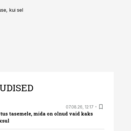
se, kui sel
UDISED
07.08.26, 12:17
tus tasemele, mida on olnud vaid kaks
ksul