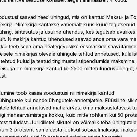
tis kehtiva seaduse kohaselt aega minimaalselt 4 kuud.
ustusi saavad need ühingud, mis on kantud Maksu- ja Tol
ekirja. Nimekirja kantakse vähemalt kuus kuud tegutsenud
hing, sihtasutus ja usuline ühendus, kes tegutseb avalikes 
ult. Nimekirja kantud ühendused saavad anda oma vara ma
le, kui teeb seda oma heategevuslike eesmärkide saavutamis
isele nimekirjas olevale ühingule tehtud annetused, külalis
 tehtud kulud ja teatud tingimustel stipendiumide maksmine
eisuga on nimekirja kantud ligi 2500 mittetulundusühingut, s
st.
lumine toob kaasa soodustusi nii nimekirja kantud
hingutele kui nende ühingutele annetajatele. Füüsiline isik 
tele tehtud annetused maha arvata oma maksustatavast tul
igi mahaarvamistega kokku, kuid mitte rohkem kui 50 protse
st tuludest. Juriidilistel isikutel on võimalik teha ühingutel
uni 3 protsenti sama aasta jooksul sotsiaalmaksuga maksu