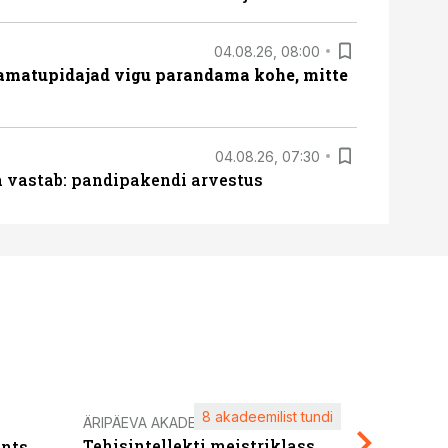
04.08.26, 08:00
amatupidajad vigu parandama kohe, mitte
04.08.26, 07:30
ja vastab: pandipakendi arvestus
8 akadeemilist tundi
Kasuta ä
ÄRIPÄEVA AKADEEMIA
Tehisintellekti meistriklass
nts
maksuva