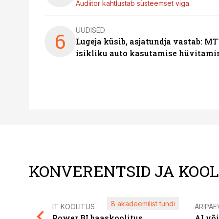
Audiitor kahtlustab süsteemset viga
UUDISED
6
Lugeja küsib, asjatundja vastab: MT
isikliku auto kasutamise hüvitami
KONVERENTSID JA KOO
8 akadeemilist tundi
IT KOOLITUS
ÄRIPÄE
Power BI baaskoolitus
AI võ