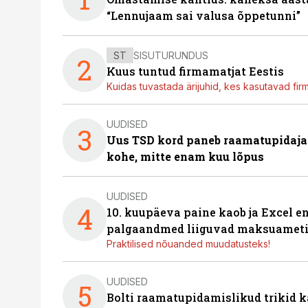
“Lennujaam sai valusa õppetunni”
ST
SISUTURUNDUS
2
Kuus tuntud firmamatjat Eestis
Kuidas tuvastada ärijuhid, kes kasutavad fir
UUDISED
3
Uus TSD kord paneb raamatupidaj
kohe, mitte enam kuu lõpus
UUDISED
4
10. kuupäeva paine kaob ja Excel en
palgaandmed liiguvad maksuameti
Praktilised nõuanded muudatusteks!
UUDISED
5
Bolti raamatupidamislikud trikid