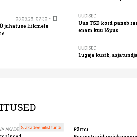
UUDISED
03.08.26, 07:30
Uus TSD kord paneb ra
Ü juhatuse liikmele
enam kuu lõpus
ne
UUDISED
Lugeja küsib, asjatund
LITUSED
8 akadeemilist tundi
Pärnu
VA AKADEEMIA
imalused
Raamatupidamiskonvere