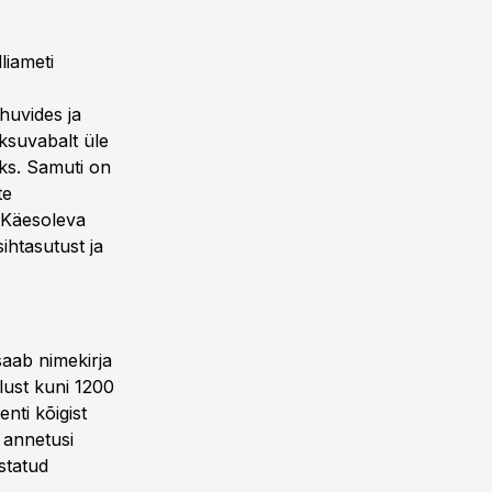
liameti
huvides ja
ksuvabalt üle
eks. Samuti on
te
. Käesoleva
ihtasutust ja
saab nimekirja
ust kuni 1200
nti kõigist
e annetusi
statud