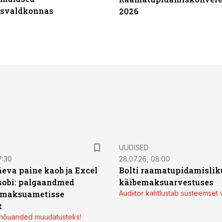
tsvaldkonnas
2026
UUDISED
7:30
28.07.26, 08:00
äeva paine kaob ja Excel
Bolti raamatupidamisliku
sobi: palgaandmed
käibemaksuarvestuses
 maksuametisse
Audiitor kahtlustab süsteemset 
t
d nõuanded muudatusteks!