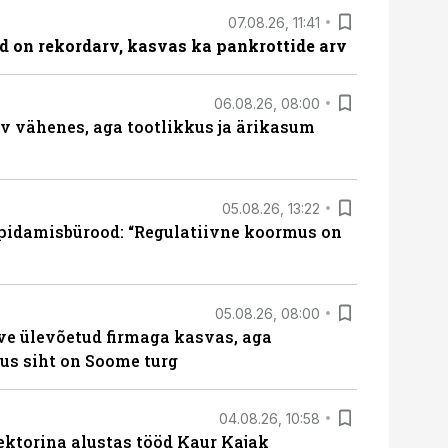
07.08.26, 11:41
id on rekordarv, kasvas ka pankrottide arv
06.08.26, 08:00
rv vähenes, aga tootlikkus ja ärikasum
05.08.26, 13:22
pidamisbürood: “Regulatiivne koormus on
05.08.26, 08:00
ve ülevõetud firmaga kasvas, aga
us siht on Soome turg
04.08.26, 10:58
ektorina alustas tööd Kaur Kajak