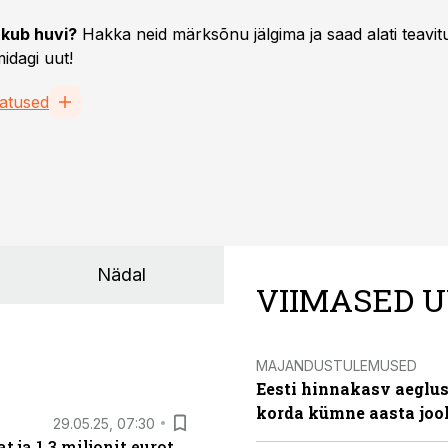
kub huvi?
Hakka neid märksõnu jälgima ja saad alati teavitu
idagi uut!
atused
Nädal
VIIMASED U
MAJANDUSTULEMUSED
Eesti hinnakasv aeglus
korda kümne aasta joo
29.05.25, 07:30
ja 1,3 miljonit eurot.