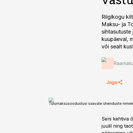
Riigikogu ki
Maksu- ja To
sihtasutuste
kuupäeval, m
või sealt ku
Raamatup
Jaga
Tulumaksusoodustusi saavate ühenduste nimeki
Seni kehtiva õ
juulil ning tao