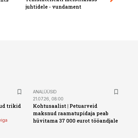
juhtidele - vundament
ANALÜÜSID
21.07.26, 08:00
d trikid
Kohtusaalist
|
Petuarveid
maksnud raamatupidaja peab
viga
hüvitama 37 000 eurot tööandjale