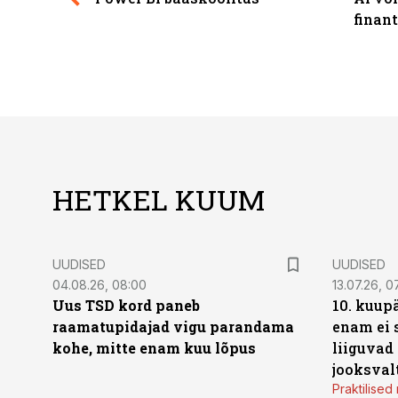
finan
HETKEL KUUM
UUDISED
UUDISED
04.08.26, 08:00
13.07.26, 0
Uus TSD kord paneb
10. kuup
raamatupidajad vigu parandama
enam ei 
kohe, mitte enam kuu lõpus
liiguvad
jooksval
Praktilise