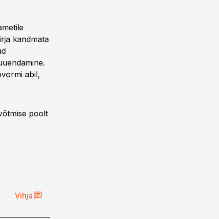
ametile
irja kandmata
ud
 uuendamine.
vormi abil,
võtmise poolt
Vihja