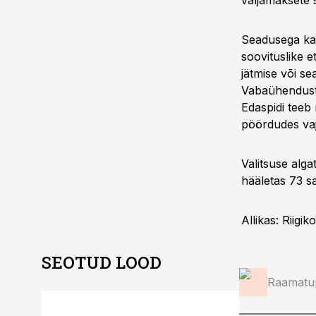
väljamaksete 
Seadusega kao
soovituslike 
jätmise või se
Vabaühenduste
Edaspidi teeb
pöördudes vaj
Valitsuse alg
hääletas 73 sa
Allikas: Riigik
SEOTUD LOOD
Raamatup
ST