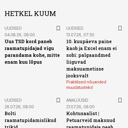
HETKEL KUUM
UUDISED
UUDISED
04.08.26, 08:00
13.07.26, 07:30
Uus TSD kord paneb
10. kuupäeva paine
raamatupidajad vigu
kaob ja Excel enam ei
parandama kohe, mitte
sobi: palgaandmed
enam kuu lõpus
liiguvad
maksuametisse
jooksvalt
Praktilised nõuanded
muudatusteks!
UUDISED
ANALÜÜSID
28.07.26, 08:00
21.07.26, 08:00
Bolti
Kohtusaalist
|
raamatupidamislikud
Petuarveid maksnud
trikid
raamatupidaja peab