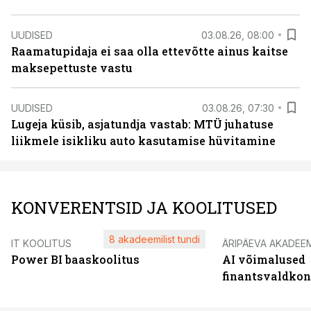
UUDISED
03.08.26, 08:00
Raamatupidaja ei saa olla ettevõtte ainus kaitse
maksepettuste vastu
UUDISED
03.08.26, 07:30
Lugeja küsib, asjatundja vastab: MTÜ juhatuse
liikmele isikliku auto kasutamise hüvitamine
KONVERENTSID JA KOOLITUSED
8 akadeemilist tundi
IT KOOLITUS
ÄRIPÄEVA AKADEE
Power BI baaskoolitus
AI võimalused
finantsvaldko