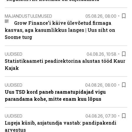
MAJANDUSTULEMUSED
05.08.26, 08:00
Grow Finance’i käive ülevõetud firmaga
kasvas, aga kasumlikkus langes | Uus siht on
Soome turg
UUDISED
04.08.26, 10:58
Statistikaameti peadirektorina alustas tööd Kaur
Kajak
UUDISED
04.08.26, 08:00
Uus TSD kord paneb raamatupidajad vigu
parandama kohe, mitte enam kuu lõpus
UUDISED
04.08.26, 07:30
Lugeja küsib, asjatundja vastab: pandipakendi
arvestus