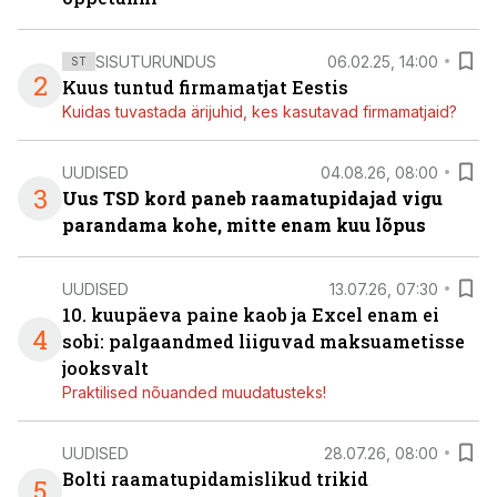
SISUTURUNDUS
06.02.25, 14:00
ST
2
Kuus tuntud firmamatjat Eestis
Kuidas tuvastada ärijuhid, kes kasutavad firmamatjaid?
UUDISED
04.08.26, 08:00
3
Uus TSD kord paneb raamatupidajad vigu
parandama kohe, mitte enam kuu lõpus
UUDISED
13.07.26, 07:30
10. kuupäeva paine kaob ja Excel enam ei
4
sobi: palgaandmed liiguvad maksuametisse
jooksvalt
Praktilised nõuanded muudatusteks!
UUDISED
28.07.26, 08:00
Bolti raamatupidamislikud trikid
5