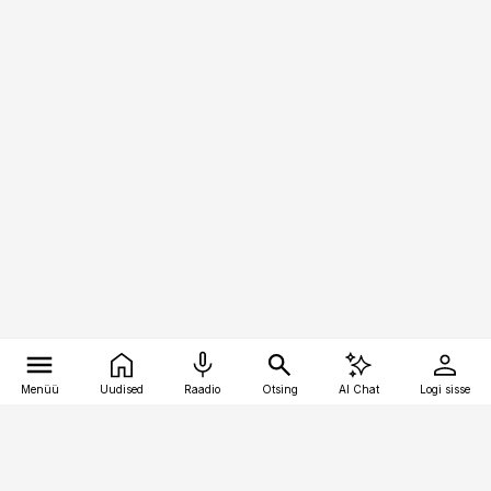
Menüü
Uudised
Raadio
Otsing
AI Chat
Logi sisse
Vana-Lõuna 39/1, 19094 Tallinn