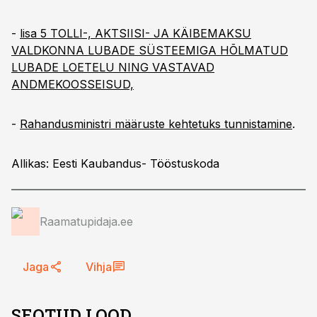
-
lisa 5 TOLLI-, AKTSIISI- JA KÄIBEMAKSU
VALDKONNA LUBADE SÜSTEEMI
GA HÕLMATUD
LUBADE LOETELU NING VASTAVAD
ANDMEKOOSSEISUD,
-
Rahandusministri määruste kehtetuks tunnistamine
.
Allikas: Eesti Kaubandus- Tööstuskoda
Raamatupidaja.ee
Jaga
Vihja
SEOTUD LOOD