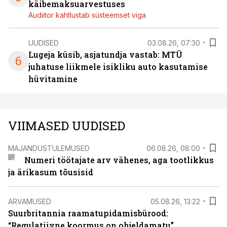
käibemaksuarvestuses
Audiitor kahtlustab süsteemset viga
UUDISED
03.08.26, 07:30
Lugeja küsib, asjatundja vastab: MTÜ
6
juhatuse liikmele isikliku auto kasutamise
hüvitamine
VIIMASED UUDISED
MAJANDUSTULEMUSED
06.08.26, 08:00
Numeri töötajate arv vähenes, aga tootlikkus
ja ärikasum tõusisid
ARVAMUSED
05.08.26, 13:22
Suurbritannia raamatupidamisbürood:
“Regulatiivne koormus on ohjeldamatu”