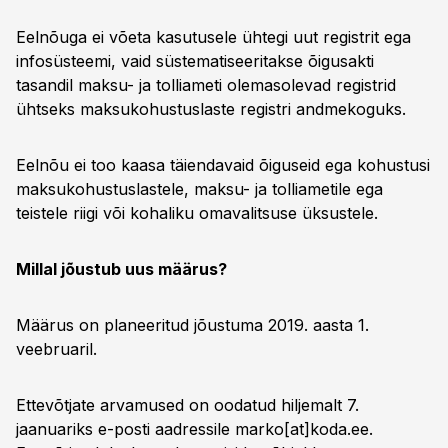
Eelnõuga ei võeta kasutusele ühtegi uut registrit ega
infosüsteemi, vaid süstematiseeritakse õigusakti
tasandil maksu- ja tolliameti olemasolevad registrid
ühtseks maksukohustuslaste registri andmekoguks.
Eelnõu ei too kaasa täiendavaid õiguseid ega kohustusi
maksukohustuslastele, maksu- ja tolliametile ega
teistele riigi või kohaliku omavalitsuse üksustele.
Millal jõustub uus määrus?
Määrus on planeeritud jõustuma 2019. aasta 1.
veebruaril.
Ettevõtjate arvamused on oodatud hiljemalt 7.
jaanuariks e-posti aadressile marko[at]koda.ee.