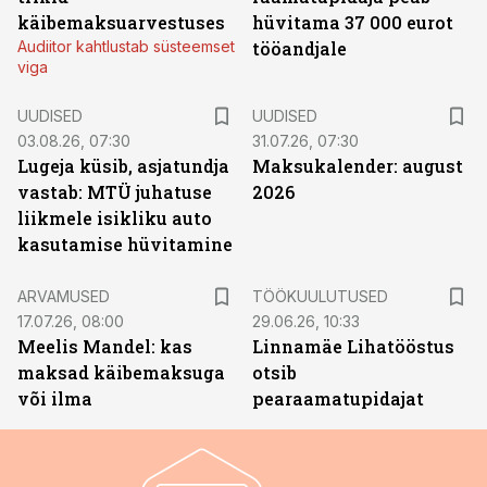
käibemaksuarvestuses
hüvitama 37 000 eurot
Audiitor kahtlustab süsteemset
tööandjale
viga
UUDISED
UUDISED
03.08.26, 07:30
31.07.26, 07:30
Lugeja küsib, asjatundja
Maksukalender: august
vastab: MTÜ juhatuse
2026
liikmele isikliku auto
kasutamise hüvitamine
ST
ARVAMUSED
TÖÖKUULUTUSED
17.07.26, 08:00
29.06.26, 10:33
Meelis Mandel: kas
Linnamäe Lihatööstus
maksad käibemaksuga
otsib
või ilma
pearaamatupidajat