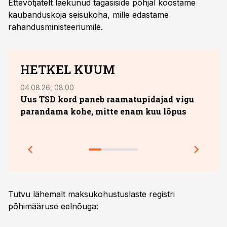
Ettevõtjatelt laekunud tagasiside põhjal koostame
kaubanduskoja seisukoha, mille edastame
rahandusministeeriumile.
HETKEL KUUM
04.08.26, 08:00
13.07.
Uus TSD kord paneb raamatupidajad vigu
10. 
parandama kohe, mitte enam kuu lõpus
sobi
jook
Prakt
Tutvu lähemalt maksukohustuslaste registri
põhimääruse eelnõuga: