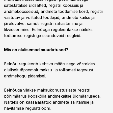
sätestatakse üldsätted, registri koosseis ja
andmekoosseisud, andmete töötlemise kord, registri
vastutav ja volitatud töötlejad, andmete kaitse ja
järelevalve, samuti registri rahastamine ja
likvideerimine. Eelnõuga reguleeritakse näiteks
töötamise registriga seonduvaid reegleid.
Mis on olulisemad muudatused?
Eelnõu reguleerib kehtiva määrusega võrreldes
oluliselt täpsemalt maksu- ja tolliameti tegevust
andmekogu pidamisel.
Eelnõuga viiakse maksukohustuslaste registri
põhimäärus kooskõlla andmekaitse üldmäärusega.
Näiteks on kaasajastatud andmete säilitamise ja
hävitamise regulatsiooni.