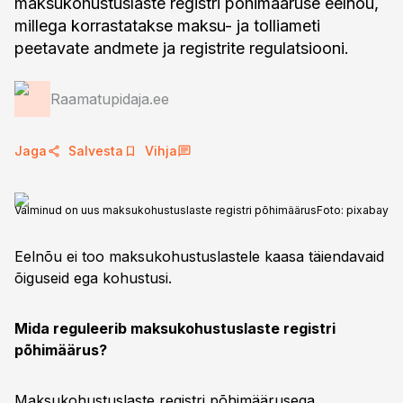
maksukohustuslaste registri põhimääruse eelnõu,
millega korrastatakse maksu- ja tolliameti
peetavate andmete ja registrite regulatsiooni.
Raamatupidaja.ee
Jaga
Salvesta
Vihja
Valminud on uus maksukohustuslaste registri põhimäärus
Foto:
pixabay
Eelnõu ei too maksukohustuslastele kaasa täiendavaid
õiguseid ega kohustusi.
Mida reguleerib maksukohustuslaste registri
põhimäärus?
Maksukohustuslaste registri põhimäärusega