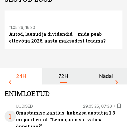
ST
11.05.26, 16:30
Autod, laenud ja dividendid – mida peab
ettevõtja 2026. aasta maksudest teadma?
24H
72H
Nädal
ENIMLOETUD
UUDISED
29.05.25, 07:30
Omastamise kahtlus: kaheksa aastat ja 1,3
1
miljonit eurot. “Lennujaam sai valusa
õppetunni”