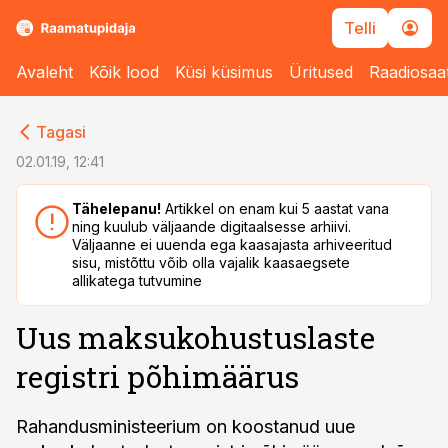
Telli
Avaleht
Kõik lood
Küsi küsimus
Üritused
Raadiosaa
cebook
cebook
Tagasi
Twitter)
Twitter)
02.01.19, 12:41
kedIn
kedIn
Tähelepanu!
Artikkel on enam kui 5 aastat vana
ning kuulub väljaande digitaalsesse arhiivi.
ail
ail
Väljaanne ei uuenda ega kaasajasta arhiveeritud
sisu, mistõttu võib olla vajalik kaasaegsete
k
k
allikatega tutvumine
Uus maksukohustuslaste
registri põhimäärus
Rahandusministeerium on koostanud uue