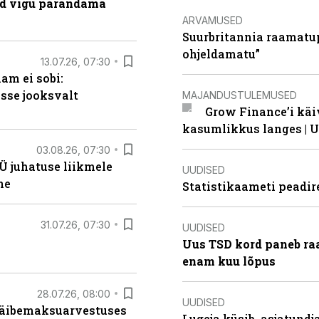
ad vigu parandama
ARVAMUSED
Suurbritannia raamatu
ohjeldamatu”
13.07.26, 07:30
am ei sobi:
sse jooksvalt
MAJANDUSTULEMUSED
Grow Finance’i käi
kasumlikkus langes | U
03.08.26, 07:30
Ü juhatuse liikmele
UUDISED
ne
Statistikaameti peadir
31.07.26, 07:30
UUDISED
Uus TSD kord paneb ra
enam kuu lõpus
28.07.26, 08:00
UUDISED
 käibemaksuarvestuses
Lugeja küsib, asjatund