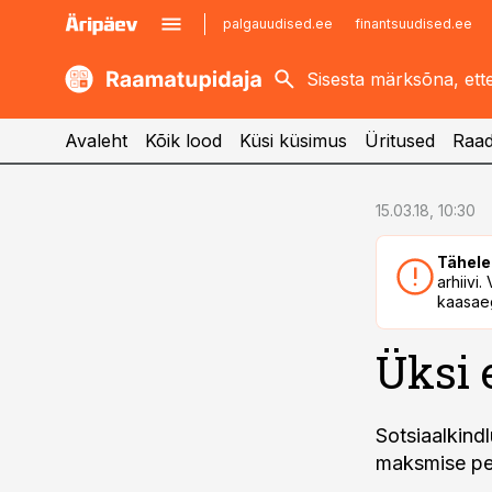
palgauudised.ee
finantsuudised.ee
kaubandus.ee
imelineajalugu.ee
kinnisvarauudised.ee
imelineteadus.ee
Avaleht
Kõik lood
Küsi küsimus
Üritused
Raad
cebook
cebook
15.03.18, 10:30
Twitter)
Twitter)
Tähele
kedIn
kedIn
arhiivi
kaasaeg
ail
ail
Üksi 
k
k
Sotsiaalkind
maksmise per