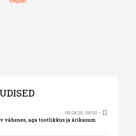
Vihja
UDISED
06.08.26, 08:00
rv vähenes, aga tootlikkus ja ärikasum