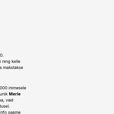
0.
 ning kelle
da makstakse
 000 inimesele
õunik
Merle
a, vaid
lusel.
 info saame