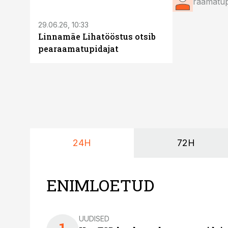
ST
raamatup
29.06.26, 10:33
Linnamäe Lihatööstus otsib
pearaamatupidajat
24H
72H
ENIMLOETUD
UUDISED