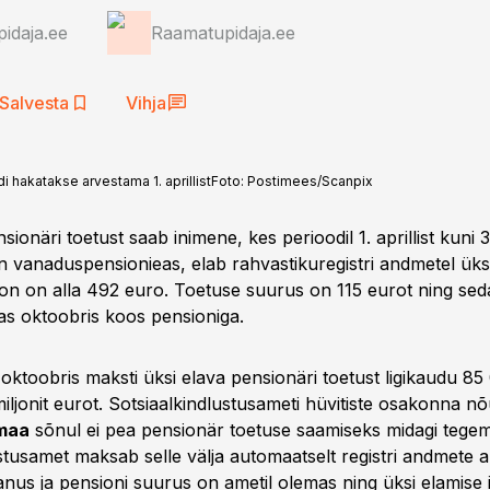
idaja.ee
Raamatupidaja.ee
Salvesta
Vihja
 hakatakse arvestama 1. aprillist
Foto:
Postimees/Scanpix
sionäri toetust saab inimene, kes perioodil 1. aprillist kuni 3
n vanaduspensionieas, elab rahvastikuregistri andmetel üksi
n on alla 492 euro. Toetuse suurus on 115 eurot ning se
as oktoobris koos pensioniga.
oktoobris maksti üksi elava pensionäri toetust ligikaudu 85
ljonit eurot. Sotsiaalkindlustusameti hüvitiste osakonna n
maa
sõnul ei pea pensionär toetuse saamiseks midagi tegem
stusamet maksab selle välja automaatselt registri andmete a
anus ja pensioni suurus on ametil olemas ning üksi elamise