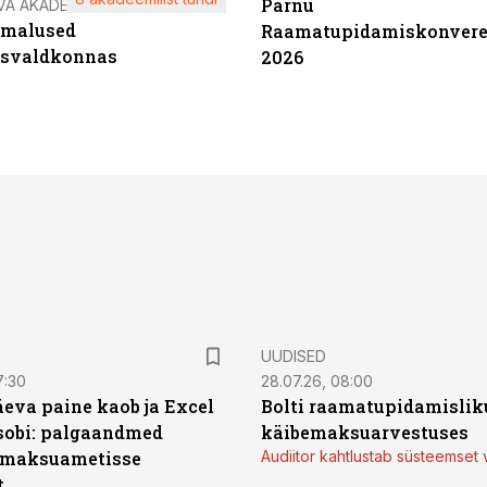
Pärnu
VA AKADEEMIA
imalused
Raamatupidamiskonvere
tsvaldkonnas
2026
UUDISED
7:30
28.07.26, 08:00
äeva paine kaob ja Excel
Bolti raamatupidamisliku
sobi: palgaandmed
käibemaksuarvestuses
 maksuametisse
Audiitor kahtlustab süsteemset 
t