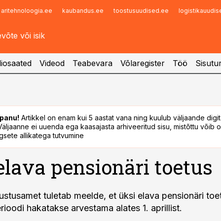
aritehnoloogia.ee
kaubandus.ee
toostusuudised.ee
logistikauudi
Infopank
Radar
iosaated
Videod
Teabevara
Võlaregister
Töö
Sisutu
panu!
Artikkel on enam kui 5 aastat vana ning kuulub väljaande digi
. Väljaanne ei uuenda ega kaasajasta arhiveeritud sisu, mistõttu võib ol
sete allikatega tutvumine
elava pensionäri toetus
lustusamet tuletab meelde, et üksi elava pensionäri toe
ioodi hakatakse arvestama alates 1. aprillist.