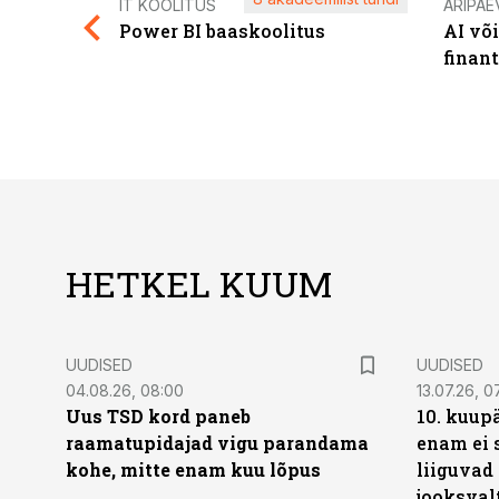
IT KOOLITUS
ÄRIPÄE
Power BI baaskoolitus
AI võ
finan
HETKEL KUUM
UUDISED
UUDISED
04.08.26, 08:00
13.07.26, 0
Uus TSD kord paneb
10. kuup
raamatupidajad vigu parandama
enam ei 
kohe, mitte enam kuu lõpus
liiguvad
jooksval