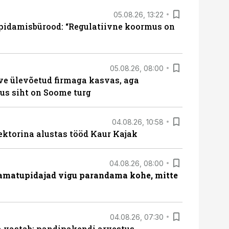
05.08.26, 13:22
pidamisbürood: “Regulatiivne koormus on
05.08.26, 08:00
ve ülevõetud firmaga kasvas, aga
us siht on Soome turg
04.08.26, 10:58
ektorina alustas tööd Kaur Kajak
04.08.26, 08:00
amatupidajad vigu parandama kohe, mitte
04.08.26, 07:30
ja vastab: pandipakendi arvestus