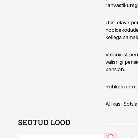
rahvastikuregis
Üksi elava pen
hooldekodude 
kellega samale
Välisriigist p
välisriigi pens
pension.
Rohkem infot 
Allikas: Sotsi
SEOTUD LOOD