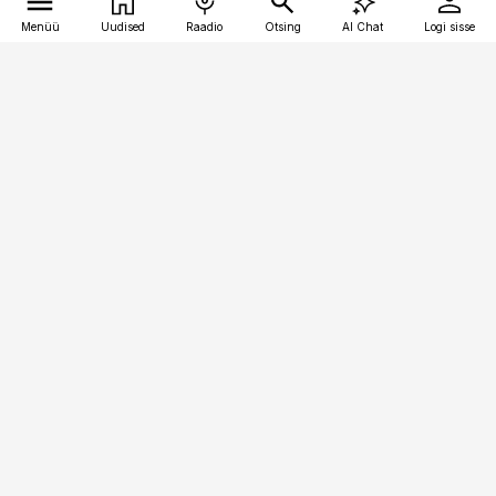
Menüü
Uudised
Raadio
Otsing
AI Chat
Logi sisse
Vana-Lõuna 39/1, 19094 Tallinn
(+372) 667 0111
raamatupidaja@raamatupidaja.ee
Telli
Reklaam
Firmast
Sisu kasutamisõigused
Ajakirjaniku
eetikakoodeks
Üldtingimused
Privaatsustingimused
Küpsiste poliitika
KKK
Eesti Meediaettevõtete
Eelistuste haldamine
Liit