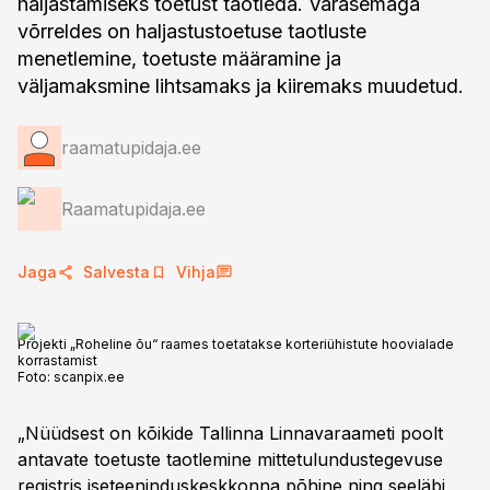
haljastamiseks toetust taotleda. Varasemaga
võrreldes on haljastustoetuse taotluste
menetlemine, toetuste määramine ja
väljamaksmine lihtsamaks ja kiiremaks muudetud.
raamatupidaja.ee
Raamatupidaja.ee
Jaga
Salvesta
Vihja
Projekti „Roheline õu“ raames toetatakse korteriühistute hoovialade
korrastamist
Foto:
scanpix.ee
„Nüüdsest on kõikide Tallinna Linnavaraameti poolt
antavate toetuste taotlemine mittetulundustegevuse
registris iseteeninduskeskkonna põhine ning seeläbi