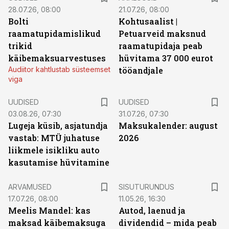
28.07.26, 08:00
21.07.26, 08:00
Bolti
Kohtusaalist
|
raamatupidamislikud
Petuarveid maksnud
trikid
raamatupidaja peab
käibemaksuarvestuses
hüvitama 37 000 eurot
Audiitor kahtlustab süsteemset
tööandjale
viga
UUDISED
UUDISED
03.08.26, 07:30
31.07.26, 07:30
Lugeja küsib, asjatundja
Maksukalender: august
vastab: MTÜ juhatuse
2026
liikmele isikliku auto
kasutamise hüvitamine
ST
ARVAMUSED
SISUTURUNDUS
17.07.26, 08:00
11.05.26, 16:30
Meelis Mandel: kas
Autod, laenud ja
maksad käibemaksuga
dividendid – mida peab