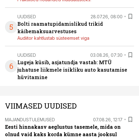
UUDISED
28.07.26, 08:00
Bolti raamatupidamislikud trikid
5
käibemaksuarvestuses
Audiitor kahtlustab süsteemset viga
UUDISED
03.08.26, 07:30
Lugeja küsib, asjatundja vastab: MTÜ
6
juhatuse liikmele isikliku auto kasutamise
hüvitamine
VIIMASED UUDISED
MAJANDUSTULEMUSED
07.08.26, 12:17
Eesti hinnakasv aeglustus tasemele, mida on
olnud vaid kaks korda kümne aasta jooksul