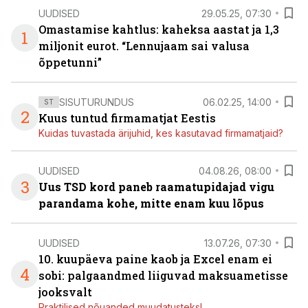
UUDISED
29.05.25, 07:30
Omastamise kahtlus: kaheksa aastat ja 1,3
1
miljonit eurot. “Lennujaam sai valusa
õppetunni”
SISUTURUNDUS
06.02.25, 14:00
ST
2
Kuus tuntud firmamatjat Eestis
Kuidas tuvastada ärijuhid, kes kasutavad firmamatjaid?
UUDISED
04.08.26, 08:00
3
Uus TSD kord paneb raamatupidajad vigu
parandama kohe, mitte enam kuu lõpus
UUDISED
13.07.26, 07:30
10. kuupäeva paine kaob ja Excel enam ei
4
sobi: palgaandmed liiguvad maksuametisse
jooksvalt
Praktilised nõuanded muudatusteks!