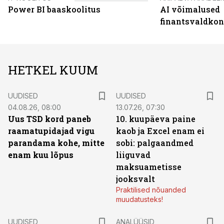
Power BI baaskoolitus
AI võimalused
finantsvaldko
HETKEL KUUM
UUDISED
UUDISED
04.08.26, 08:00
13.07.26, 07:30
Uus TSD kord paneb
10. kuupäeva paine
raamatupidajad vigu
kaob ja Excel enam ei
parandama kohe, mitte
sobi: palgaandmed
enam kuu lõpus
liiguvad
maksuametisse
jooksvalt
Praktilised nõuanded
muudatusteks!
UUDISED
ANALÜÜSID