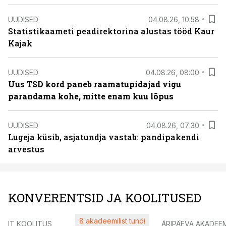
UUDISED
04.08.26, 10:58
Statistikaameti peadirektorina alustas tööd Kaur
Kajak
UUDISED
04.08.26, 08:00
Uus TSD kord paneb raamatupidajad vigu
parandama kohe, mitte enam kuu lõpus
UUDISED
04.08.26, 07:30
Lugeja küsib, asjatundja vastab: pandipakendi
arvestus
KONVERENTSID JA KOOLITUSED
8 akadeemilist tundi
IT KOOLITUS
ÄRIPÄEVA AKADEE