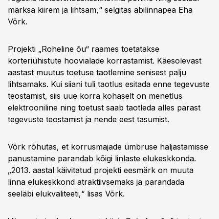
märksa kiirem ja lihtsam,“ selgitas abilinnapea Eha
Võrk.
Projekti „Roheline õu“ raames toetatakse
korteriühistute hoovialade korrastamist. Käesolevast
aastast muutus toetuse taotlemine senisest palju
lihtsamaks. Kui siiani tuli taotlus esitada enne tegevuste
teostamist, siis uue korra kohaselt on menetlus
elektrooniline ning toetust saab taotleda alles pärast
tegevuste teostamist ja nende eest tasumist.
Võrk rõhutas, et korrusmajade ümbruse haljastamisse
panustamine parandab kõigi linlaste elukeskkonda.
„2013. aastal käivitatud projekti eesmärk on muuta
linna elukeskkond atraktiivsemaks ja parandada
seeläbi elukvaliteeti,“ lisas Võrk.