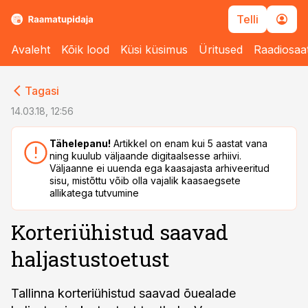
Telli
Avaleht
Kõik lood
Küsi küsimus
Üritused
Raadiosaa
cebook
cebook
Tagasi
Twitter)
Twitter)
14.03.18, 12:56
kedIn
kedIn
Tähelepanu!
Artikkel on enam kui 5 aastat vana
ning kuulub väljaande digitaalsesse arhiivi.
ail
ail
Väljaanne ei uuenda ega kaasajasta arhiveeritud
sisu, mistõttu võib olla vajalik kaasaegsete
k
k
allikatega tutvumine
Korteriühistud saavad
haljastustoetust
Tallinna korteriühistud saavad õuealade