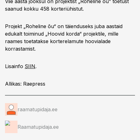
Viie aasta jooksul on projektist „Roheline õu” toetust
saanud kokku 458 korteriühistut.
Projekt „Roheline õu“ on täienduseks juba aastaid
edukalt toiminud „Hoovid korda“ projektile, mille
raames toetatakse korterelamute hoovialade
korrastamist.
Lisainfo
SIIN
.
Allikas: Raepress
raamatupidaja.ee
Raamatupidaja.ee