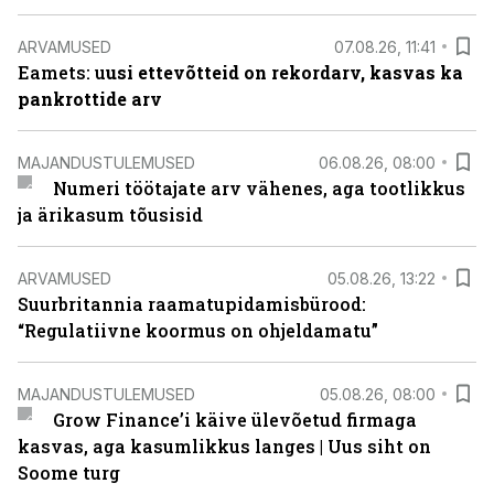
ARVAMUSED
07.08.26, 11:41
Eamets: u
usi ettevõtteid on rekordarv, kasvas ka
pankrottide arv
MAJANDUSTULEMUSED
06.08.26, 08:00
Numeri töötajate arv vähenes, aga tootlikkus
ja ärikasum tõusisid
ARVAMUSED
05.08.26, 13:22
Suurbritannia raamatupidamisbürood:
“Regulatiivne koormus on ohjeldamatu”
MAJANDUSTULEMUSED
05.08.26, 08:00
Grow Finance’i käive ülevõetud firmaga
kasvas, aga kasumlikkus langes | Uus siht on
Soome turg