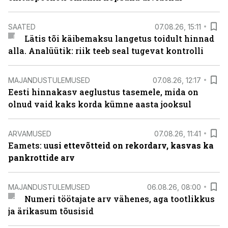
SAATED
07.08.26, 15:11
Lätis tõi käibemaksu langetus toidult hinnad
alla. Analüütik: riik teeb seal tugevat kontrolli
MAJANDUSTULEMUSED
07.08.26, 12:17
Eesti hinnakasv aeglustus tasemele, mida on
olnud vaid kaks korda kümne aasta jooksul
ARVAMUSED
07.08.26, 11:41
Eamets: u
usi ettevõtteid on rekordarv, kasvas ka
pankrottide arv
MAJANDUSTULEMUSED
06.08.26, 08:00
Numeri töötajate arv vähenes, aga tootlikkus
ja ärikasum tõusisid