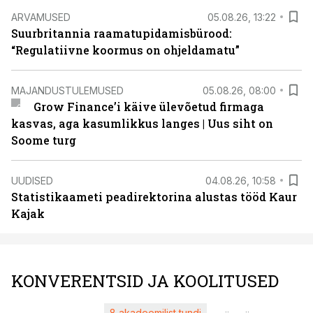
ARVAMUSED
05.08.26, 13:22
Suurbritannia raamatupidamisbürood:
“Regulatiivne koormus on ohjeldamatu”
MAJANDUSTULEMUSED
05.08.26, 08:00
Grow Finance’i käive ülevõetud firmaga
kasvas, aga kasumlikkus langes | Uus siht on
Soome turg
UUDISED
04.08.26, 10:58
Statistikaameti peadirektorina alustas tööd Kaur
Kajak
KONVERENTSID JA KOOLITUSED
8 akadeemilist tundi