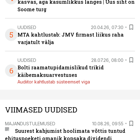
kasvas, aga kasumlikkus langes | Uus siht on
Soome turg
UUDISED
20.04.26, 07:30
5
MTA kahtlustab: JMV firmast liikus raha
varjatult välja
UUDISED
28.07.26, 08:00
Bolti raamatupidamislikud trikid
6
käibemaksuarvestuses
Audiitor kahtlustab süsteemset viga
VIIMASED UUDISED
MAJANDUSTULEMUSED
10.08.26, 09:55
Suurest kahjumist hoolimata võttis tuntud
ehituspoeketi omanik kopsaka dividendi