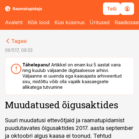
Telli
Avaleht
Kõik lood
Küsi küsimus
Üritused
Raadiosaa
cebook
Tagasi
Twitter)
09.11.17, 09:33
kedIn
Tähelepanu!
Artikkel on enam kui 5 aastat vana
ning kuulub väljaande digitaalsesse arhiivi.
ail
Väljaanne ei uuenda ega kaasajasta arhiveeritud
sisu, mistõttu võib olla vajalik kaasaegsete
k
allikatega tutvumine
Muudatused õigusaktides
Suuri muudatusi ettevõtjaid ja raamatupidamist
puudutavates õigusaktides 2017. aasta september
ja oktoobri algus kaasa ei toonud. Tehtud