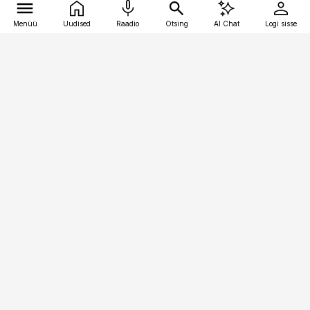
Menüü
Uudised
Raadio
Otsing
AI Chat
Logi sisse
Vana-Lõuna 39/1, 19094 Tallinn
(+372) 667 0111
raamatupidaja@raamatupidaja.ee
Telli
Reklaam
Firmast
Sisu kasutamisõigused
Ajakirjaniku
eetikakoodeks
Üldtingimused
Privaatsustingimused
Küpsiste poliitika
KKK
Eesti Meediaettevõtete
Eelistuste haldamine
Liit