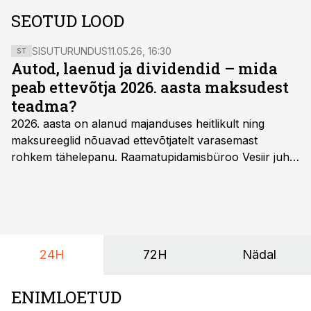
SEOTUD LOOD
SISUTURUNDUS
11.05.26, 16:30
ST
Autod, laenud ja dividendid – mida
peab ettevõtja 2026. aasta maksudest
teadma?
2026. aasta on alanud majanduses heitlikult ning
maksureeglid nõuavad ettevõtjatelt varasemast
rohkem tähelepanu. Raamatupidamisbüroo Vesiir juht
ja omanik Enno Lepvalts selgitab, millised muudatused
mõjutavad enim auto kasutamist, laenusuhteid ja
dividendide maksustamist ning kus peituvad suurimad
riskikohad.
24H
72H
Nädal
ENIMLOETUD