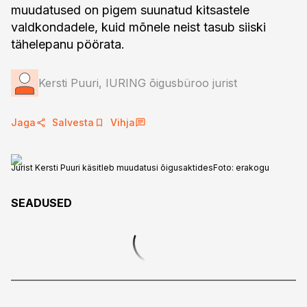
muudatused on pigem suunatud kitsastele
valdkondadele, kuid mõnele neist tasub siiski
tähelepanu pöörata.
Kersti Puuri, IURING õigusbüroo jurist
Jaga
Salvesta
Vihja
Jurist Kersti Puuri käsitleb muudatusi õigusaktides
Foto:
erakogu
SEADUSED