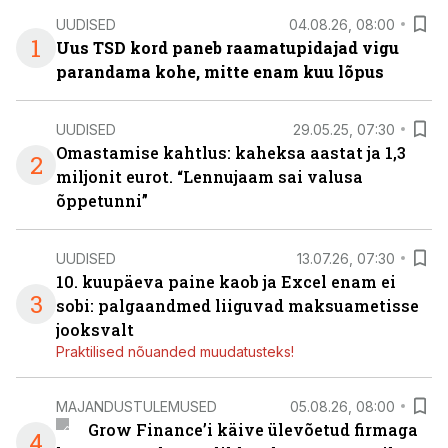
UUDISED
04.08.26, 08:00
1
Uus TSD kord paneb raamatupidajad vigu
parandama kohe, mitte enam kuu lõpus
UUDISED
29.05.25, 07:30
Omastamise kahtlus: kaheksa aastat ja 1,3
2
miljonit eurot. “Lennujaam sai valusa
õppetunni”
UUDISED
13.07.26, 07:30
10. kuupäeva paine kaob ja Excel enam ei
3
sobi: palgaandmed liiguvad maksuametisse
jooksvalt
Praktilised nõuanded muudatusteks!
MAJANDUSTULEMUSED
05.08.26, 08:00
Grow Finance’i käive ülevõetud firmaga
4