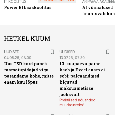
IT KOOLITUS
ÄRIPÄEVA AKADEE
Power BI baaskoolitus
AI võimalused
finantsvaldko
HETKEL KUUM
UUDISED
UUDISED
04.08.26, 08:00
13.07.26, 07:30
Uus TSD kord paneb
10. kuupäeva paine
raamatupidajad vigu
kaob ja Excel enam ei
parandama kohe, mitte
sobi: palgaandmed
enam kuu lõpus
liiguvad
maksuametisse
jooksvalt
Praktilised nõuanded
muudatusteks!