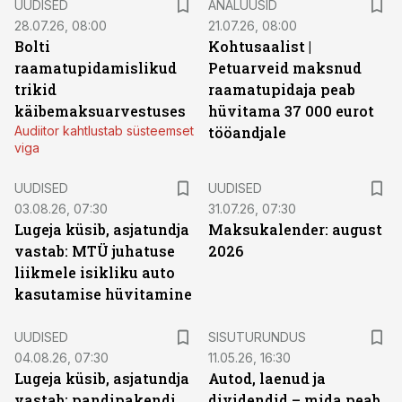
UUDISED
ANALÜÜSID
28.07.26, 08:00
21.07.26, 08:00
Bolti
Kohtusaalist
|
raamatupidamislikud
Petuarveid maksnud
trikid
raamatupidaja peab
käibemaksuarvestuses
hüvitama 37 000 eurot
Audiitor kahtlustab süsteemset
tööandjale
viga
UUDISED
UUDISED
03.08.26, 07:30
31.07.26, 07:30
Lugeja küsib, asjatundja
Maksukalender: august
vastab: MTÜ juhatuse
2026
liikmele isikliku auto
kasutamise hüvitamine
ST
UUDISED
SISUTURUNDUS
04.08.26, 07:30
11.05.26, 16:30
Lugeja küsib, asjatundja
Autod, laenud ja
vastab: pandipakendi
dividendid – mida peab