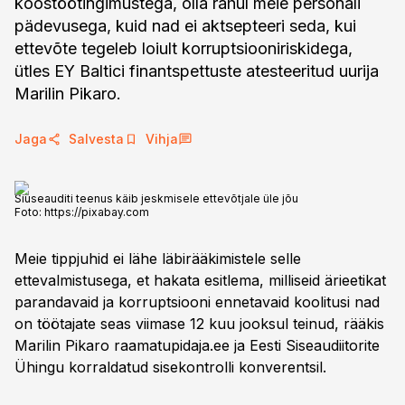
koostöötingimustega, olla rahul meie personali
pädevusega, kuid nad ei aktsepteeri seda, kui
ettevõte tegeleb loiult korruptsiooniriskidega,
ütles EY Baltici finantspettuste atesteeritud uurija
Marilin Pikaro.
Jaga
Salvesta
Vihja
Siuseauditi teenus käib jeskmisele ettevõtjale üle jõu
Foto:
https://pixabay.com
Meie tippjuhid ei lähe läbirääkimistele selle
ettevalmistusega, et hakata esitlema, milliseid ärieetikat
parandavaid ja korruptsiooni ennetavaid koolitusi nad
on töötajate seas viimase 12 kuu jooksul teinud, rääkis
Marilin Pikaro raamatupidaja.ee ja Eesti Siseaudiitorite
Ühingu korraldatud sisekontrolli konverentsil.