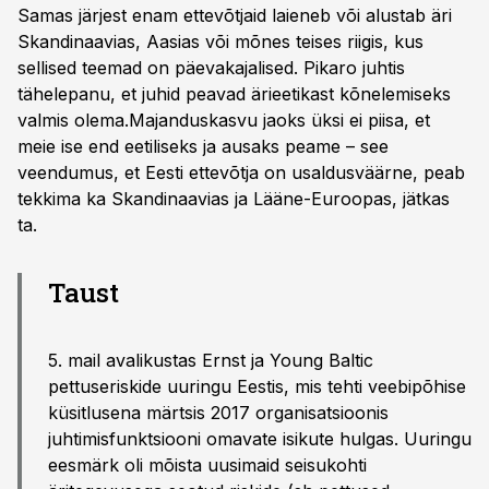
Samas järjest enam ettevõtjaid laieneb või alustab äri
Skandinaavias, Aasias või mõnes teises riigis, kus
sellised teemad on päevakajalised. Pikaro juhtis
tähelepanu, et juhid peavad ärieetikast kõnelemiseks
valmis olema.Majanduskasvu jaoks üksi ei piisa, et
meie ise end eetiliseks ja ausaks peame – see
veendumus, et Eesti ettevõtja on usaldusväärne, peab
tekkima ka Skandinaavias ja Lääne-Euroopas, jätkas
ta.
Taust
5. mail avalikustas Ernst ja Young Baltic
pettuseriskide uuringu Eestis, mis tehti veebipõhise
küsitlusena märtsis 2017 organisatsioonis
juhtimisfunktsiooni omavate isikute hulgas. Uuringu
eesmärk oli mõista uusimaid seisukohti