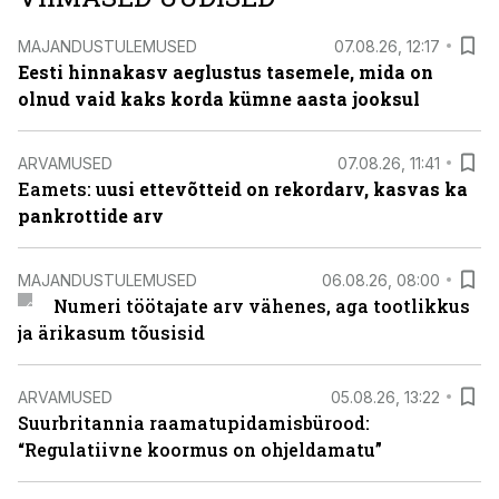
MAJANDUSTULEMUSED
07.08.26, 12:17
Eesti hinnakasv aeglustus tasemele, mida on
olnud vaid kaks korda kümne aasta jooksul
ARVAMUSED
07.08.26, 11:41
Eamets: u
usi ettevõtteid on rekordarv, kasvas ka
pankrottide arv
MAJANDUSTULEMUSED
06.08.26, 08:00
Numeri töötajate arv vähenes, aga tootlikkus
ja ärikasum tõusisid
ARVAMUSED
05.08.26, 13:22
Suurbritannia raamatupidamisbürood:
“Regulatiivne koormus on ohjeldamatu”