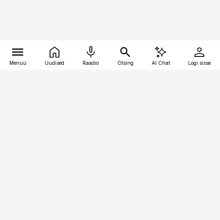
Menüü
Uudised
Raadio
Otsing
AI Chat
Logi sisse
Vana-Lõuna 39/1, 19094 Tallinn
(+372) 667 0111
raamatupidaja@raamatupidaja.ee
Telli
Reklaam
Firmast
Sisu kasutamisõigused
Ajakirjaniku
eetikakoodeks