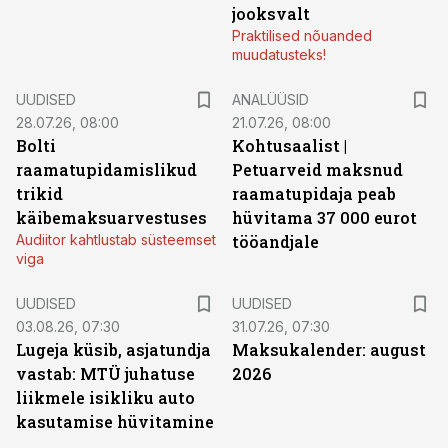
jooksvalt
Praktilised nõuanded
muudatusteks!
UUDISED
ANALÜÜSID
28.07.26, 08:00
21.07.26, 08:00
Bolti
Kohtusaalist
|
raamatupidamislikud
Petuarveid maksnud
trikid
raamatupidaja peab
käibemaksuarvestuses
hüvitama 37 000 eurot
Audiitor kahtlustab süsteemset
tööandjale
viga
UUDISED
UUDISED
03.08.26, 07:30
31.07.26, 07:30
Lugeja küsib, asjatundja
Maksukalender: august
vastab: MTÜ juhatuse
2026
liikmele isikliku auto
kasutamise hüvitamine