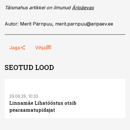
Täismahus artikkel on ilmunud
Äripäevas
Autor: Merit Pärnpuu,
merit.parnpuu@aripaev.ee
Jaga
Vihja
SEOTUD LOOD
ST
29.06.26, 10:33
Linnamäe Lihatööstus otsib
pearaamatupidajat