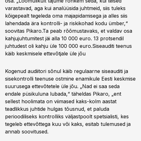
osa. „Loomulikult tajume rohkem seda, kui teised
varastavad, aga kui analüüsida juhtmeid, siis tuleks
kõigepealt tegeleda oma majapidamisega ja alles siis
lahendada ära kontrolli- ja riskikohad kodu ümber,“
soovitas Pikaro.Ta peab rõõmustavaks, et valdav osa
kahjujuhtumitest jäi alla 10 000 euro. 13 protsendil
juhtudest oli kahju üle 100 000 euro.
Siseauditi teenus
käib keskmisele ettevõtjale üle jõu
Kogenud audiitori sõnul käib regulaarne siseauditi ja
sisekontrolli teenuse ostmine enamikule Eesti keskmise
suurusega ettevõtetele üle jõu. „Nad ei saa seda
endale püsikuluna lubada,“ täheldas Pikaro, „ent
sellest hoolimata on viimased kaks-kolm aastat
teadlikkus juhtide hulgas tõusnud, et paluda
perioodiliseks kontrolliks väljastpoolt spetsialisti, kes
tegeleb ettevõttega kuu või kaks, esitab tulemused ja
annab soovitused.