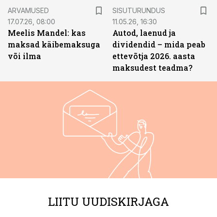
ST
ARVAMUSED
SISUTURUNDUS
17.07.26, 08:00
11.05.26, 16:30
Meelis Mandel: kas
Autod, laenud ja
maksad käibemaksuga
dividendid – mida peab
või ilma
ettevõtja 2026. aasta
maksudest teadma?
LIITU UUDISKIRJAGA