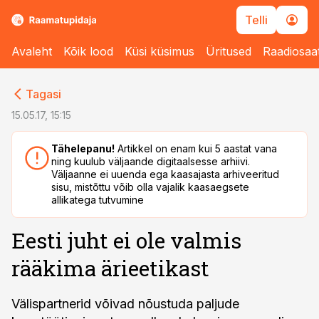
Telli
Avaleht
Kõik lood
Küsi küsimus
Üritused
Raadiosaa
cebook
cebook
Tagasi
Twitter)
Twitter)
15.05.17, 15:15
kedIn
kedIn
Tähelepanu!
Artikkel on enam kui 5 aastat vana
ning kuulub väljaande digitaalsesse arhiivi.
ail
ail
Väljaanne ei uuenda ega kaasajasta arhiveeritud
sisu, mistõttu võib olla vajalik kaasaegsete
k
k
allikatega tutvumine
Eesti juht ei ole valmis
rääkima ärieetikast
Välispartnerid võivad nõustuda paljude