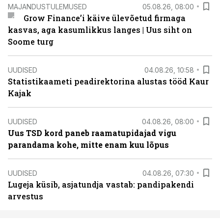
MAJANDUSTULEMUSED
05.08.26, 08:00
Grow Finance’i käive ülevõetud firmaga
kasvas, aga kasumlikkus langes | Uus siht on
Soome turg
UUDISED
04.08.26, 10:58
Statistikaameti peadirektorina alustas tööd Kaur
Kajak
UUDISED
04.08.26, 08:00
Uus TSD kord paneb raamatupidajad vigu
parandama kohe, mitte enam kuu lõpus
UUDISED
04.08.26, 07:30
Lugeja küsib, asjatundja vastab: pandipakendi
arvestus