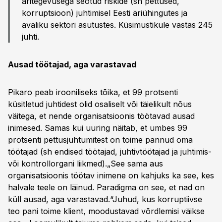
äritegevusega seotud riskide (sh pettused,
korruptsioon) juhtimisel Eesti äriühingutes ja
avaliku sektori asutustes. Küsimustikule vastas 245
juhti.
Ausad töötajad, aga varastavad
Pikaro peab irooniliseks tõika, et 99 protsenti
küsitletud juhtidest olid osaliselt või täielikult nõus
väitega, et nende organisatsioonis töötavad ausad
inimesed. Samas kui uuring näitab, et umbes 99
protsenti pettusjuhtumitest on toime pannud oma
töötajad (sh endised töötajad, juhtivtöötajad ja juhtimis-
või kontrollorgani liikmed).„See sama aus
organisatsioonis töötav inimene on kahjuks ka see, kes
halvale teele on läinud. Paradigma on see, et nad on
küll ausad, aga varastavad.“Juhud, kus korruptiivse
teo pani toime klient, moodustavad võrdlemisi väikse