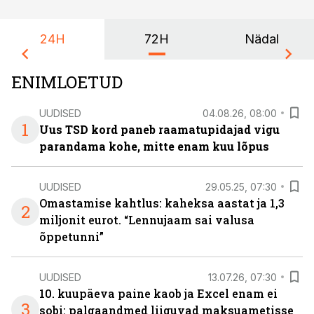
24H
72H
Nädal
ENIMLOETUD
UUDISED
04.08.26, 08:00
1
Uus TSD kord paneb raamatupidajad vigu
parandama kohe, mitte enam kuu lõpus
UUDISED
29.05.25, 07:30
Omastamise kahtlus: kaheksa aastat ja 1,3
2
miljonit eurot. “Lennujaam sai valusa
õppetunni”
UUDISED
13.07.26, 07:30
10. kuupäeva paine kaob ja Excel enam ei
3
sobi: palgaandmed liiguvad maksuametisse