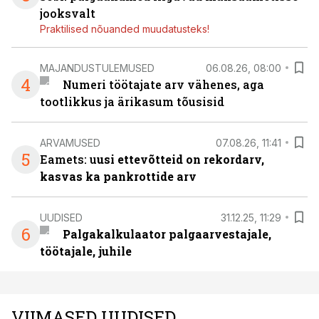
jooksvalt
Praktilised nõuanded muudatusteks!
MAJANDUSTULEMUSED
06.08.26, 08:00
4
Numeri töötajate arv vähenes, aga
tootlikkus ja ärikasum tõusisid
ARVAMUSED
07.08.26, 11:41
5
Eamets: u
usi ettevõtteid on rekordarv,
kasvas ka pankrottide arv
UUDISED
31.12.25, 11:29
6
Palgakalkulaator palgaarvestajale,
töötajale, juhile
VIIMASED UUDISED