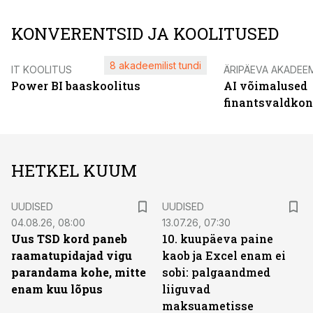
KONVERENTSID JA KOOLITUSED
8 akadeemilist tundi
IT KOOLITUS
ÄRIPÄEVA AKADEE
Power BI baaskoolitus
AI võimalused
finantsvaldko
HETKEL KUUM
UUDISED
UUDISED
04.08.26, 08:00
13.07.26, 07:30
Uus TSD kord paneb
10. kuupäeva paine
raamatupidajad vigu
kaob ja Excel enam ei
parandama kohe, mitte
sobi: palgaandmed
enam kuu lõpus
liiguvad
maksuametisse