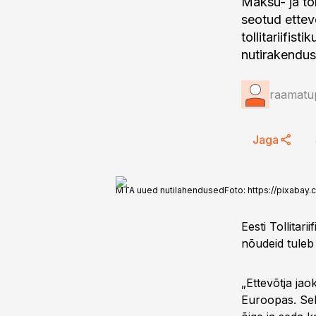
Maksu- ja to
seotud ettev
tollitariifis
nutirakendus
raamatup
Jaga
MTA uued nutilahendused
Foto:
https://pixabay
Eesti Tollitar
nõudeid tuleb 
„Ettevõtja ja
Euroopas. Sel