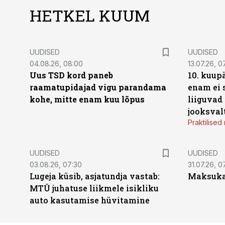
HETKEL KUUM
UUDISED
UUDISED
04.08.26, 08:00
13.07.26, 0
Uus TSD kord paneb
10. kuup
raamatupidajad vigu parandama
enam ei 
kohe, mitte enam kuu lõpus
liiguvad
jooksval
Praktilise
UUDISED
UUDISED
03.08.26, 07:30
31.07.26, 0
Lugeja küsib, asjatundja vastab:
Maksukal
MTÜ juhatuse liikmele isikliku
auto kasutamise hüvitamine