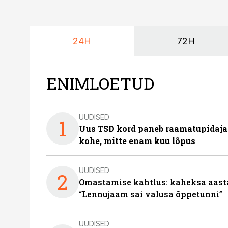
24H
72H
ENIMLOETUD
UUDISED
1
Uus TSD kord paneb raamatupidaj
kohe, mitte enam kuu lõpus
UUDISED
2
Omastamise kahtlus: kaheksa aastat 
“Lennujaam sai valusa õppetunni”
UUDISED