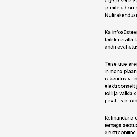
õige ja seda 
ja millised on
Nutirakenduse
Ka infosüstee
failidena alla
andmevahetus
Teise uue are
inimene plaani
rakendus võim
elektroonselt 
tolli ja valid
piisab vaid om
Kolmandana uu
temaga seotud
elektrooniline