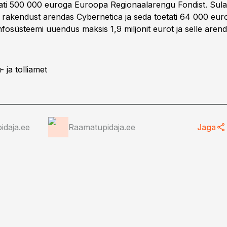
tati 500 000 euroga Euroopa Regionaalarengu Fondist. Sul
i rakendust arendas Cybernetica ja seda toetati 64 000 eu
nfosüsteemi uuendus maksis 1,9 miljonit eurot ja selle aren
- ja tolliamet
idaja.ee
Raamatupidaja.ee
Jaga