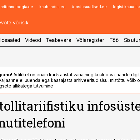
aritehnoloogia.ee
kaubandus.ee
toostusuudised.ee
logistikauudi
Infopank
Radar
iosaated
Videod
Teabevara
Võlaregister
Töö
Sisutu
panu!
Artikkel on enam kui 5 aastat vana ning kuulub väljaande digi
. Väljaanne ei uuenda ega kaasajasta arhiveeritud sisu, mistõttu võib ol
sete allikatega tutvumine
tollitariifistiku infosüs
nutitelefoni