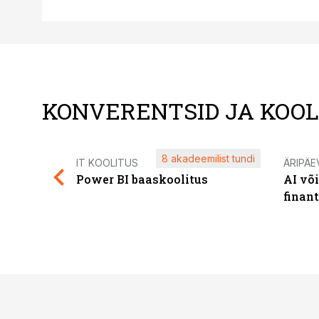
KONVERENTSID JA KOO
8 akadeemilist tundi
IT KOOLITUS
ÄRIPÄE
Power BI baaskoolitus
AI võ
finan