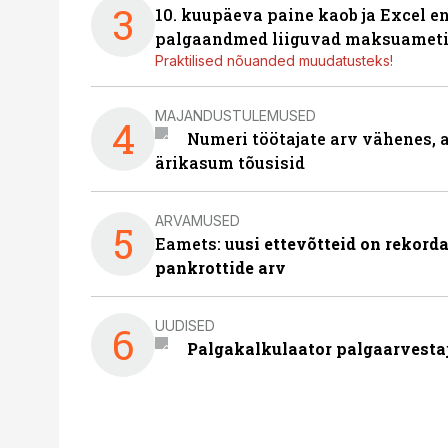
3
10. kuupäeva paine kaob ja Excel en
palgaandmed liiguvad maksuameti
Praktilised nõuanded muudatusteks!
MAJANDUSTULEMUSED
4
Numeri töötajate arv vähenes, a
ärikasum tõusisid
ARVAMUSED
5
Eamets: u
usi ettevõtteid on rekord
pankrottide arv
UUDISED
6
Palgakalkulaator palgaarvestaja