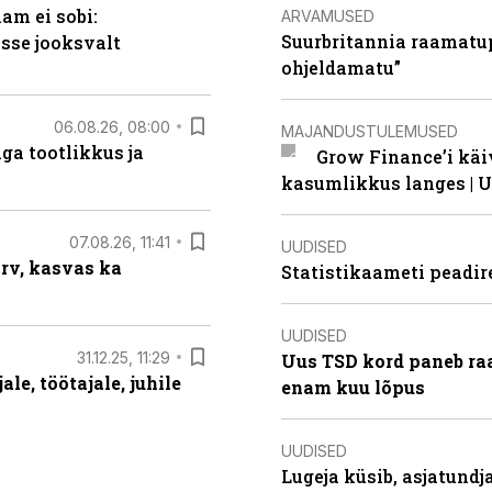
am ei sobi:
ARVAMUSED
Suurbritannia raamatu
sse jooksvalt
ohjeldamatu”
06.08.26, 08:00
MAJANDUSTULEMUSED
ga tootlikkus ja
Grow Finance’i käi
kasumlikkus langes | U
07.08.26, 11:41
UUDISED
arv, kasvas ka
Statistikaameti peadir
UUDISED
31.12.25, 11:29
Uus TSD kord paneb ra
le, töötajale, juhile
enam kuu lõpus
UUDISED
Lugeja küsib, asjatund