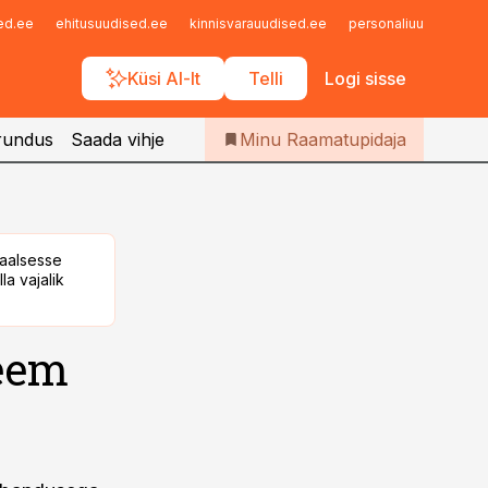
Iseteenindus
sed.ee
ehitusuudised.ee
kinnisvarauudised.ee
personaliuudised.ee
Telli Raamatupidaja
Küsi AI-lt
Telli
Logi sisse
rundus
Saada vihje
Minu Raamatupidaja
taalsesse
la vajalik
teem