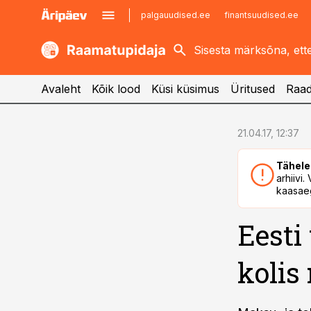
palgauudised.ee
finantsuudised.ee
kaubandus.ee
imelineajalugu.ee
kinnisvarauudised.ee
imelineteadus.ee
Avaleht
Kõik lood
Küsi küsimus
Üritused
Raad
cebook
cebook
21.04.17, 12:37
Twitter)
Twitter)
Tähele
kedIn
kedIn
arhiivi
kaasaeg
ail
ail
Eesti 
k
k
kolis 