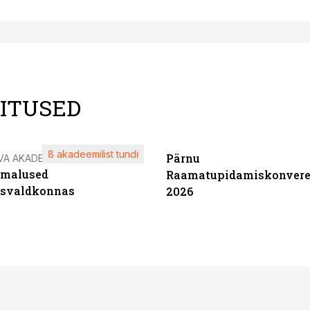
LITUSED
8 akadeemilist tundi
Pärnu
VA AKADEEMIA
imalused
Raamatupidamiskonvere
tsvaldkonnas
2026