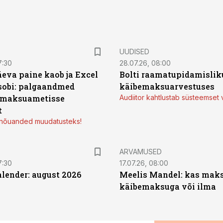
UUDISED
7:30
28.07.26, 08:00
äeva paine kaob ja Excel
Bolti raamatupidamisliku
sobi: palgaandmed
käibemaksuarvestuses
 maksuametisse
Audiitor kahtlustab süsteemset 
t
d nõuanded muudatusteks!
ARVAMUSED
7:30
17.07.26, 08:00
ender: august 2026
Meelis Mandel: kas mak
käibemaksuga või ilma