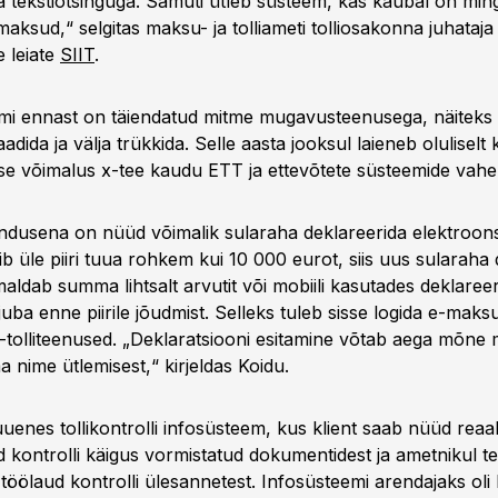
ka tekstiotsinguga. Samuti ütleb süsteem, kas kaubal on min
 maksud,“ selgitas maksu- ja tolliameti tolliosakonna juhataj
 leiate
SIIT
.
mi ennast on täiendatud mitme mugavusteenusega, näiteks
 laadida ja välja trükkida. Selle aasta jooksul laieneb olulisel
e võimalus x-tee kaudu ETT ja ettevõtete süsteemide 
ndusena on nüüd võimalik sularaha deklareerida elektroonse
b üle piiri tuua rohkem kui 10 000 eurot, siis uus sularaha 
aldab summa lihtsalt arvutit või mobiili kasutades deklaree
juba enne piirile jõudmist. Selleks tuleb sisse logida e-mak
a e-tolliteenused. „Deklaratsiooni esitamine võtab aega mõne mi
a nime ütlemisest,“ kirjeldas Koidu.
enes tollikontrolli infosüsteem, kus klient saab nüüd reaal
 kontrolli käigus vormistatud dokumentidest ja ametnikul te
 töölaud kontrolli ülesannetest. Infosüsteemi arendajaks oli I