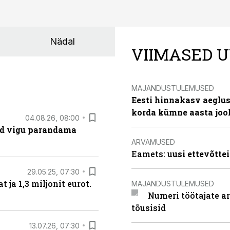
Nädal
VIIMASED U
MAJANDUSTULEMUSED
Eesti hinnakasv aeglus
korda kümne aasta joo
04.08.26, 08:00
ad vigu parandama
ARVAMUSED
Eamets: u
usi ettevõtte
29.05.25, 07:30
ja 1,3 miljonit eurot.
MAJANDUSTULEMUSED
Numeri töötajate a
tõusisid
13.07.26, 07:30