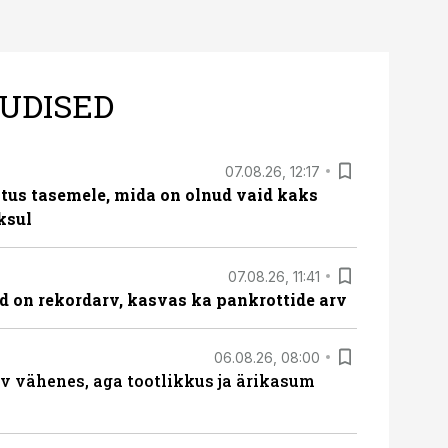
UDISED
07.08.26, 12:17
tus tasemele, mida on olnud vaid kaks
ksul
07.08.26, 11:41
id on rekordarv, kasvas ka pankrottide arv
06.08.26, 08:00
rv vähenes, aga tootlikkus ja ärikasum