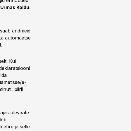
gid erinõuded
a
Urmas Koidu
.
 saab andmeid
t ka automaatse
vahel.
lt. Kui
deklaratsiooni
rida
suametisse/e-
nuti, piiril
ajas ülevaate
kib
cefire ja selle