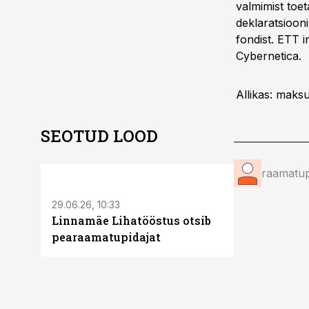
valmimist toe
deklaratsioon
fondist. ETT i
Cybernetica.
Allikas: maksu
SEOTUD LOOD
ST
raamatup
29.06.26, 10:33
Linnamäe Lihatööstus otsib
pearaamatupidajat