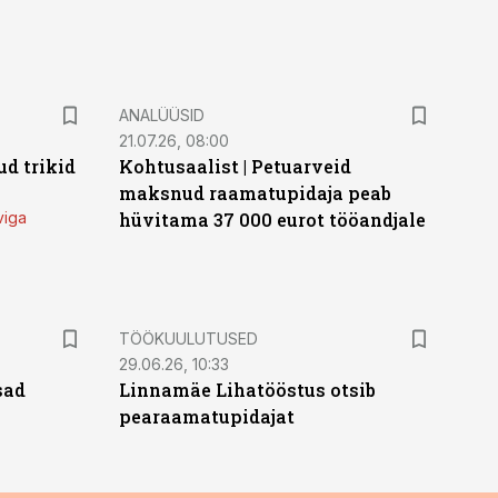
ANALÜÜSID
21.07.26, 08:00
d trikid
Kohtusaalist
|
Petuarveid
maksnud raamatupidaja peab
viga
hüvitama 37 000 eurot tööandjale
ST
TÖÖKUULUTUSED
29.06.26, 10:33
sad
Linnamäe Lihatööstus otsib
pearaamatupidajat