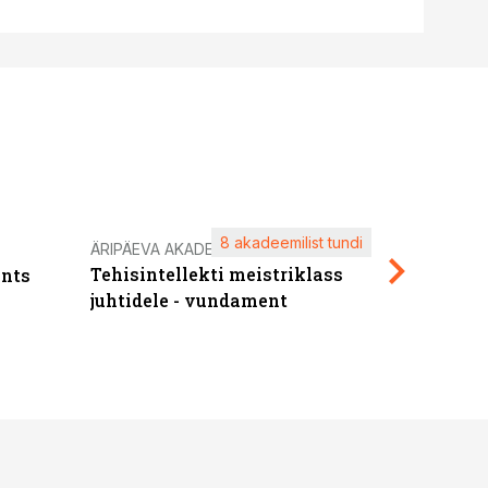
8 akadeemilist tundi
Kasuta ä
ÄRIPÄEVA AKADEEMIA
Tehisintellekti meistriklass
nts
maksuva
juhtidele - vundament