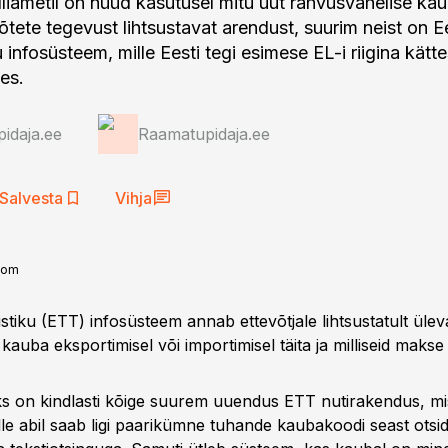
lliametil on nüüd kasutusel mitu uut rahvusvahelise k
õtete tegevust lihtsustavat arendust, suurim neist on E
tiku infosüsteem, mille Eesti tegi esimese EL-i riigina kä
es.
idaja.ee
Raamatupidaja.ee
Salvesta
Vihja
.com
iifistiku (ETT) infosüsteem annab ettevõtjale lihtsustatult üle
kauba eksportimisel või importimisel täita ja milliseid makse
oks on kindlasti kõige suurem uuendus ETT nutirakendus, m
le abil saab ligi paarikümne tuhande kaubakoodi seast otsi