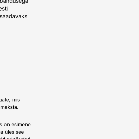
aubandusega
esti
ttesaadavaks
vaate, mis
 maksta.
is on esimene
da üles see