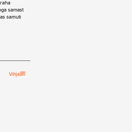
araha
roga samast
das samuti
Vihja