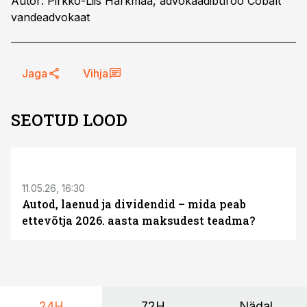
Autor: Pirkko-Liis Harkmaa, advokaadibüroo Cobalt
vandeadvokaat
Jaga
Vihja
SEOTUD LOOD
ST
11.05.26, 16:30
Autod, laenud ja dividendid – mida peab
ettevõtja 2026. aasta maksudest teadma?
24H
72H
Nädal