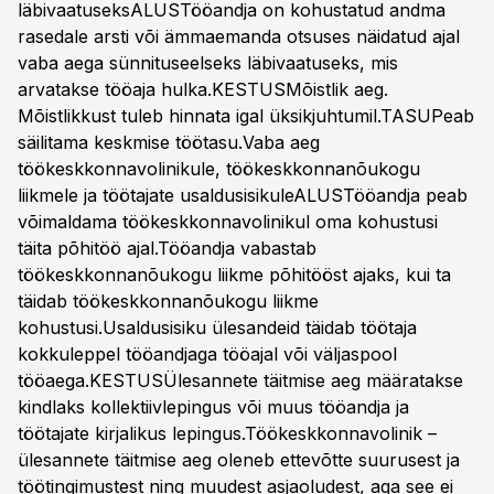
läbivaatuseksALUSTööandja on kohustatud andma
rasedale arsti või ämmaemanda otsuses näidatud ajal
vaba aega sünnituseelseks läbivaatuseks, mis
arvatakse tööaja hulka.KESTUSMõistlik aeg.
Mõistlikkust tuleb hinnata igal üksikjuhtumil.TASUPeab
säilitama keskmise töötasu.Vaba aeg
töökeskkonnavolinikule, töökeskkonnanõukogu
liikmele ja töötajate usaldusisikuleALUSTööandja peab
võimaldama töökeskkonnavolinikul oma kohustusi
täita põhitöö ajal.Tööandja vabastab
töökeskkonnanõukogu liikme põhitööst ajaks, kui ta
täidab töökeskkonnanõukogu liikme
kohustusi.Usaldusisiku ülesandeid täidab töötaja
kokkuleppel tööandjaga tööajal või väljaspool
tööaega.KESTUSÜlesannete täitmise aeg määratakse
kindlaks kollektiivlepingus või muus tööandja ja
töötajate kirjalikus lepingus.Töökeskkonnavolinik –
ülesannete täitmise aeg oleneb ettevõtte suurusest ja
töötingimustest ning muudest asjaoludest, aga see ei