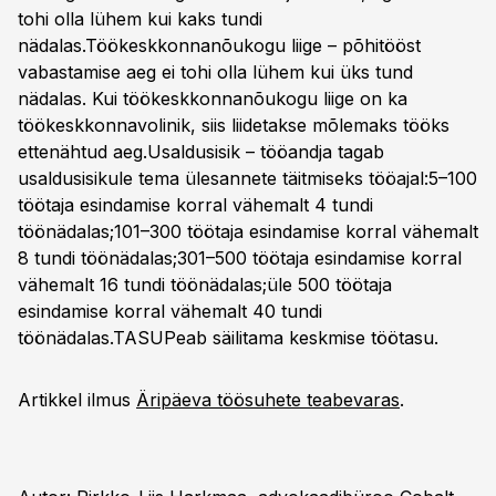
tohi olla lühem kui kaks tundi
nädalas.Töökeskkonnanõukogu liige – põhitööst
vabastamise aeg ei tohi olla lühem kui üks tund
nädalas. Kui töökeskkonnanõukogu liige on ka
töökeskkonnavolinik, siis liidetakse mõlemaks tööks
ettenähtud aeg.Usaldusisik – tööandja tagab
usaldusisikule tema ülesannete täitmiseks tööajal:5–100
töötaja esindamise korral vähemalt 4 tundi
töönädalas;101–300 töötaja esindamise korral vähemalt
8 tundi töönädalas;301–500 töötaja esindamise korral
vähemalt 16 tundi töönädalas;üle 500 töötaja
esindamise korral vähemalt 40 tundi
töönädalas.TASUPeab säilitama keskmise töötasu.
Artikkel ilmus
Äripäeva töösuhete teabevaras
.