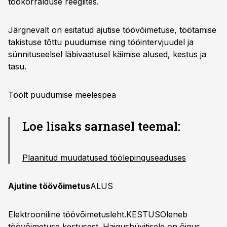
töökorralduse reeglites.
Järgnevalt on esitatud ajutise töövõimetuse, töötamise
takistuse tõttu puudumise ning tööintervjuudel ja
sünnituseelsel läbivaatusel käimise alused, kestus ja
tasu.
Töölt puudumise meelespea
Loe lisaks sarnasel teemal:
Plaanitud muudatused töölepinguseaduses
Ajutine töövõimetus
ALUS
Elektrooniline töövõimetusleht.KESTUSOleneb
töövõimetuse kestusest. Haigushüvitisele on õigus