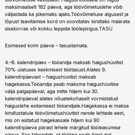
maksimaalselt 182 päeva, aga töövõimetuslehe võib
väljastada ka pikemaks ajaks.Töövõimetuse algusest ja
lõpust teavitamise kord on soovitatav kindlaks määrata
sisekorras või kokku leppida töölepingus.TASU
Esimesed kolm päeva – tasustamata.
4.–8. kalendripäev – tööandja maksab haigushüvitist
70% ulatuses keskmisest töötasust.Alates 9.
kalendripäevast – haigushüvitist maksab
haigekassa.Tööandja peab maksma haigushüvitise
välja palgapäeval, aga mitte hiljem kui 30.
kalendripäeval alates nõuetekohaselt vormistatud
haiguslehe esitamisest tööandjale.Haigekassa ei maksa
kindlustatule töövõimetushüvitist nende lehtede eest,
mis on esitatud haigekassale hiljem kui 90
kalendripäeva pärast lehele märgitud tööleasumise
päeva. See tähendab, et töötaja peab õigel ajal