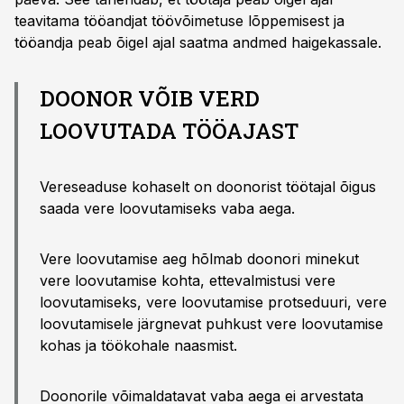
teavitama tööandjat töövõimetuse lõppemisest ja
tööandja peab õigel ajal saatma andmed haigekassale.
DOONOR VÕIB VERD
LOOVUTADA TÖÖAJAST
Vereseaduse kohaselt on doonorist töötajal õigus
saada vere loovutamiseks vaba aega.
Vere loovutamise aeg hõlmab doonori minekut
vere loovutamise kohta, ettevalmistusi vere
loovutamiseks, vere loovutamise protseduuri, vere
loovutamisele järgnevat puhkust vere loovutamise
kohas ja töökohale naasmist.
Doonorile võimaldatavat vaba aega ei arvestata