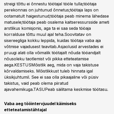
streigi tõttu ei õnnestu töötajal tööle tulla;töötaja
perekonnas on juhtunud õnnetus;töötaja laps on
ootamatult haigestunud;töötaja peab minema lähedase
matusele;töötaja peab osalema kaitseressursside ameti
arstlikus komisjonis, aga ta ei saa seda tööaja
korralduse tõttu muul ajal teha.Soovitatav on
sisereegliga kokku leppida, kuidas töötaja vaba aja
võtmise vajadusest teavitab.Asjaolusid arvestades ei
pruugi alati olla võimalik töötajalt nõuda tööandjalt
nõusoleku taotlemist või pikka etteteatamise
aega.KESTUSMõistlik aeg, mida on vaja takistuse
kõrvaldamiseks. Mõistlikkust tuleb hinnata igal
üksikjuhtumil. See ei saa olla pikaajaline või püsiv
takistus, vaid peab olema piiratud
ajavahemikuga.TASUPeab säilitama keskmise töötasu.
Vaba aeg tööintervjuudel käimiseks
etteteatamistähtajal