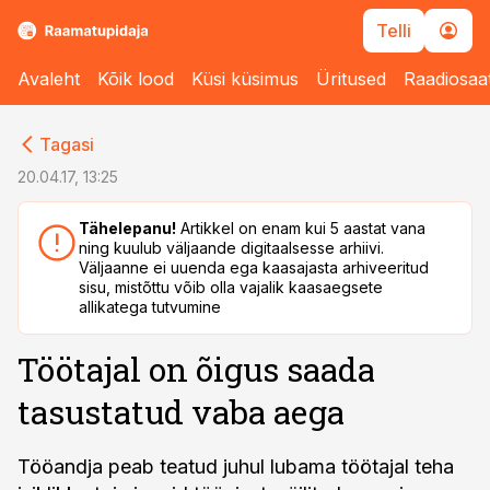
Telli
Avaleht
Kõik lood
Küsi küsimus
Üritused
Raadiosaa
cebook
cebook
Tagasi
Twitter)
Twitter)
20.04.17, 13:25
kedIn
kedIn
Tähelepanu!
Artikkel on enam kui 5 aastat vana
ning kuulub väljaande digitaalsesse arhiivi.
ail
ail
Väljaanne ei uuenda ega kaasajasta arhiveeritud
sisu, mistõttu võib olla vajalik kaasaegsete
k
k
allikatega tutvumine
Töötajal on õigus saada
tasustatud vaba aega
Tööandja peab teatud juhul lubama töötajal teha