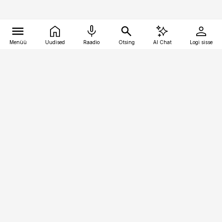
Menüü
Uudised
Raadio
Otsing
AI Chat
Logi sisse
Vana-Lõuna 39/1, 19094 Tallinn
(+372) 667 0111
raamatupidaja@raamatupidaja.ee
Telli
Reklaam
Firmast
Sisu kasutamisõigused
Ajakirjaniku
eetikakoodeks
Üldtingimused
Privaatsustingimused
Küpsiste poliitika
KKK