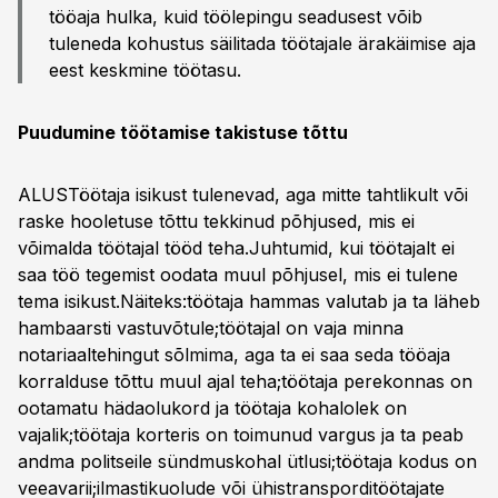
tööaja hulka, kuid töölepingu seadusest võib
tuleneda kohustus säilitada töötajale ärakäimise aja
eest keskmine töötasu.
Puudumine töötamise takistuse tõttu
ALUSTöötaja isikust tulenevad, aga mitte tahtlikult või
raske hooletuse tõttu tekkinud põhjused, mis ei
võimalda töötajal tööd teha.Juhtumid, kui töötajalt ei
saa töö tegemist ­oodata muul põhjusel, mis ei tulene
tema isikust.Näiteks:töötaja hammas valutab ja ta läheb
hambaarsti vastuvõtule;töötajal on vaja minna
notariaaltehingut sõlmima, aga ta ei saa seda tööaja
korralduse tõttu muul ajal teha;töötaja perekonnas on
ootamatu hädaolukord ja töötaja kohalolek on
vajalik;töötaja korteris on toimunud vargus ja ta peab
andma politseile sündmuskohal ütlusi;töötaja kodus on
veeavarii;ilmastikuolude või ühistransporditöötajate