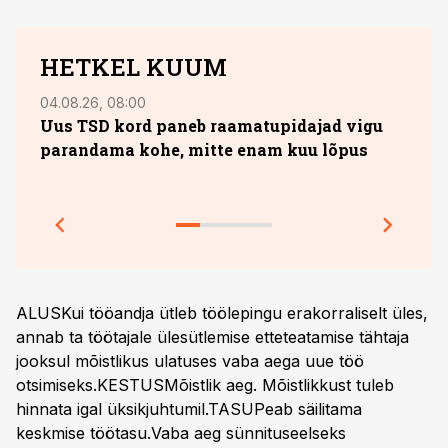
HETKEL KUUM
04.08.26, 08:00
13.07.
Uus TSD kord paneb raamatupidajad vigu
10. 
parandama kohe, mitte enam kuu lõpus
sobi
jook
Prakt
ALUSKui tööandja ütleb töölepingu erakorraliselt üles,
annab ta töötajale ülesütlemise etteteatamise tähtaja
jooksul mõistlikus ulatuses vaba aega uue töö
otsimiseks.KESTUSMõistlik aeg. Mõistlikkust tuleb
hinnata igal üksikjuhtumil.TASUPeab säilitama
keskmise töötasu.Vaba aeg sünnituseelseks