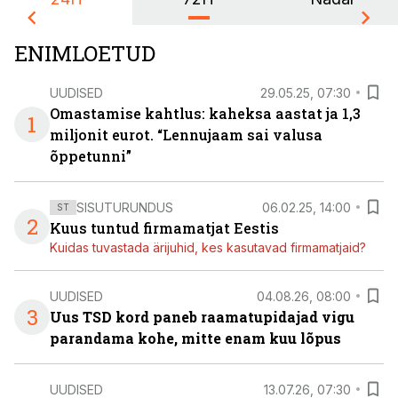
ENIMLOETUD
UUDISED
29.05.25, 07:30
Omastamise kahtlus: kaheksa aastat ja 1,3
1
miljonit eurot. “Lennujaam sai valusa
õppetunni”
SISUTURUNDUS
06.02.25, 14:00
ST
2
Kuus tuntud firmamatjat Eestis
Kuidas tuvastada ärijuhid, kes kasutavad firmamatjaid?
UUDISED
04.08.26, 08:00
3
Uus TSD kord paneb raamatupidajad vigu
parandama kohe, mitte enam kuu lõpus
UUDISED
13.07.26, 07:30