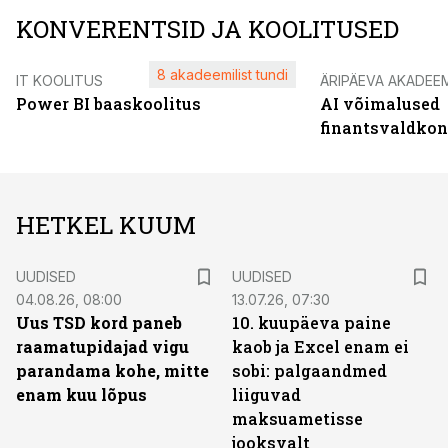
KONVERENTSID JA KOOLITUSED
8 akadeemilist tundi
IT KOOLITUS
ÄRIPÄEVA AKADEE
Power BI baaskoolitus
AI võimalused
finantsvaldko
HETKEL KUUM
UUDISED
UUDISED
04.08.26, 08:00
13.07.26, 07:30
Uus TSD kord paneb
10. kuupäeva paine
raamatupidajad vigu
kaob ja Excel enam ei
parandama kohe, mitte
sobi: palgaandmed
enam kuu lõpus
liiguvad
maksuametisse
jooksvalt