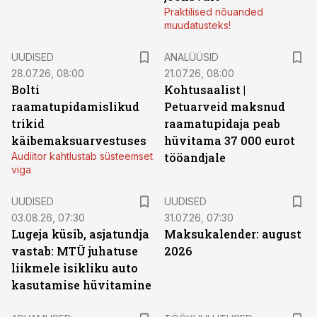
Praktilised nõuanded
muudatusteks!
UUDISED
ANALÜÜSID
28.07.26, 08:00
21.07.26, 08:00
Bolti
Kohtusaalist
|
raamatupidamislikud
Petuarveid maksnud
trikid
raamatupidaja peab
käibemaksuarvestuses
hüvitama 37 000 eurot
Audiitor kahtlustab süsteemset
tööandjale
viga
UUDISED
UUDISED
03.08.26, 07:30
31.07.26, 07:30
Lugeja küsib, asjatundja
Maksukalender: august
vastab: MTÜ juhatuse
2026
liikmele isikliku auto
kasutamise hüvitamine
ST