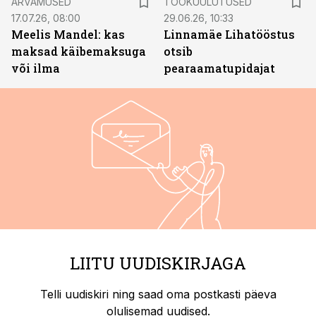
ARVAMUSED
TÖÖKUULUTUSED
17.07.26, 08:00
29.06.26, 10:33
Meelis Mandel: kas
Linnamäe Lihatööstus
maksad käibemaksuga
otsib
või ilma
pearaamatupidajat
LIITU UUDISKIRJAGA
Telli uudiskiri ning saad oma postkasti päeva
olulisemad uudised.