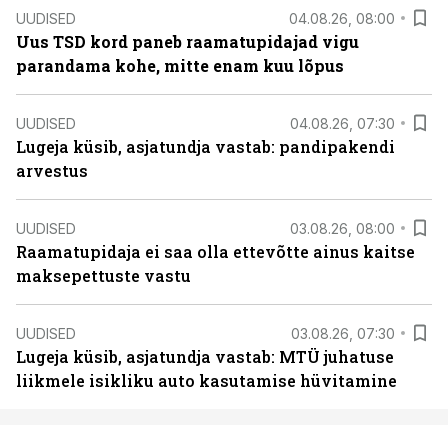
UUDISED
04.08.26, 08:00
Uus TSD kord paneb raamatupidajad vigu
parandama kohe, mitte enam kuu lõpus
UUDISED
04.08.26, 07:30
Lugeja küsib, asjatundja vastab: pandipakendi
arvestus
UUDISED
03.08.26, 08:00
Raamatupidaja ei saa olla ettevõtte ainus kaitse
maksepettuste vastu
UUDISED
03.08.26, 07:30
Lugeja küsib, asjatundja vastab: MTÜ juhatuse
liikmele isikliku auto kasutamise hüvitamine