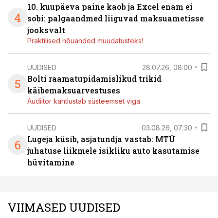
10. kuupäeva paine kaob ja Excel enam ei
4
sobi: palgaandmed liiguvad maksuametisse
jooksvalt
Praktilised nõuanded muudatusteks!
UUDISED
28.07.26, 08:00
Bolti raamatupidamislikud trikid
5
käibemaksuarvestuses
Audiitor kahtlustab süsteemset viga
UUDISED
03.08.26, 07:30
Lugeja küsib, asjatundja vastab: MTÜ
6
juhatuse liikmele isikliku auto kasutamise
hüvitamine
VIIMASED UUDISED