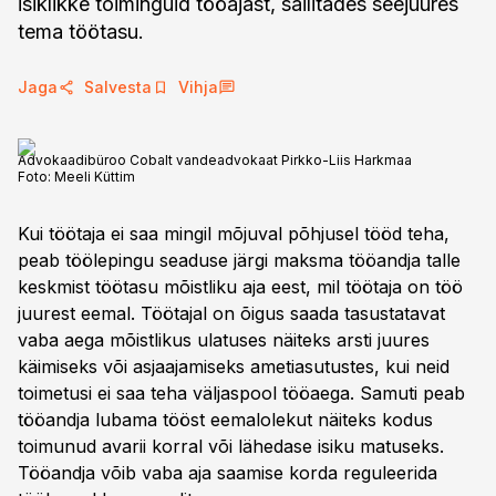
isiklikke toiminguid tööajast, säilitades seejuures
tema töötasu.
Jaga
Salvesta
Vihja
Advokaadibüroo Cobalt vandeadvokaat Pirkko-Liis Harkmaa
Foto:
Meeli Küttim
Kui töötaja ei saa mingil mõjuval põhjusel tööd teha,
peab töölepingu seaduse järgi maksma tööandja talle
keskmist töötasu mõistliku aja eest, mil töötaja on töö
juurest eemal. Töötajal on õigus saada tasustatavat
vaba aega mõistlikus ulatuses näiteks arsti juures
käimiseks või asjaajamiseks ametiasutustes, kui neid
toimetusi ei saa teha väljaspool tööaega. Samuti peab
tööandja lubama tööst eemalolekut näiteks kodus
toimunud avarii korral või lähedase isiku matuseks.
Tööandja võib vaba aja saamise korda reguleerida