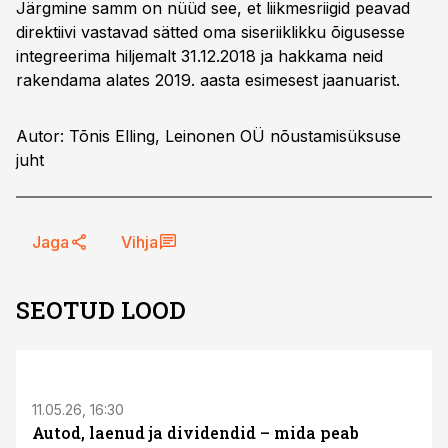
Järgmine samm on nüüd see, et liikmesriigid peavad
direktiivi vastavad sätted oma siseriiklikku õigusesse
integreerima hiljemalt 31.12.2018 ja hakkama neid
rakendama alates 2019. aasta esimesest jaanuarist.
Autor: Tõnis Elling, Leinonen OÜ nõustamisüksuse
juht
Jaga
Vihja
SEOTUD LOOD
ST
11.05.26, 16:30
Autod, laenud ja dividendid – mida peab