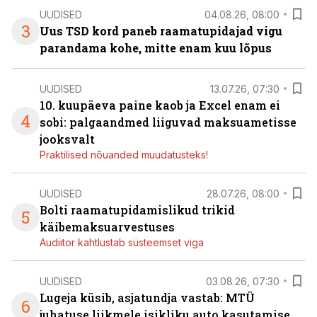
UUDISED
04.08.26, 08:00
3
Uus TSD kord paneb raamatupidajad vigu
parandama kohe, mitte enam kuu lõpus
UUDISED
13.07.26, 07:30
10. kuupäeva paine kaob ja Excel enam ei
4
sobi: palgaandmed liiguvad maksuametisse
jooksvalt
Praktilised nõuanded muudatusteks!
UUDISED
28.07.26, 08:00
Bolti raamatupidamislikud trikid
5
käibemaksuarvestuses
Audiitor kahtlustab süsteemset viga
UUDISED
03.08.26, 07:30
Lugeja küsib, asjatundja vastab: MTÜ
6
juhatuse liikmele isikliku auto kasutamise