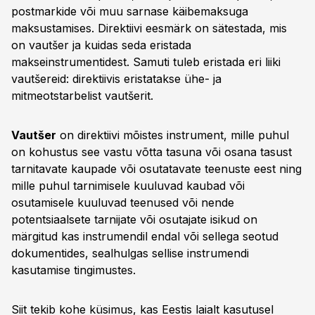
postmarkide või muu sarnase käibemaksuga
maksustamises. Direktiivi eesmärk on sätestada, mis
on vautšer ja kuidas seda eristada
makseinstrumentidest. Samuti tuleb eristada eri liiki
vautšereid: direktiivis eristatakse ühe- ja
mitmeotstarbelist vautšerit.
Vautšer
on direktiivi mõistes instrument, mille puhul
on kohustus see vastu võtta tasuna või osana tasust
tarnitavate kaupade või osutatavate teenuste eest ning
mille puhul tarnimisele kuuluvad kaubad või
osutamisele kuuluvad teenused või nende
potentsiaalsete tarnijate või osutajate isikud on
märgitud kas instrumendil endal või sellega seotud
dokumentides, sealhulgas sellise instrumendi
kasutamise tingimustes.
Siit tekib kohe küsimus, kas Eestis laialt kasutusel