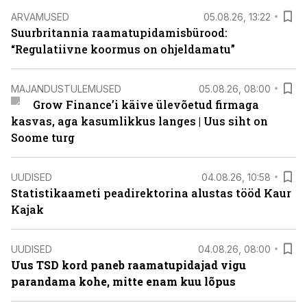
ARVAMUSED
05.08.26, 13:22
Suurbritannia raamatupidamisbürood:
“Regulatiivne koormus on ohjeldamatu”
MAJANDUSTULEMUSED
05.08.26, 08:00
Grow Finance’i käive ülevõetud firmaga
kasvas, aga kasumlikkus langes | Uus siht on
Soome turg
UUDISED
04.08.26, 10:58
Statistikaameti peadirektorina alustas tööd Kaur
Kajak
UUDISED
04.08.26, 08:00
Uus TSD kord paneb raamatupidajad vigu
parandama kohe, mitte enam kuu lõpus