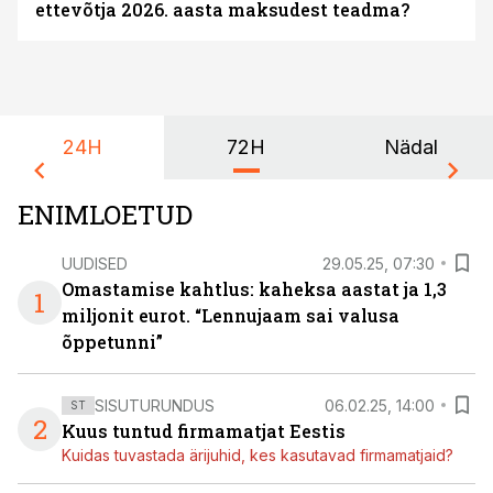
ettevõtja 2026. aasta maksudest teadma?
24H
72H
Nädal
ENIMLOETUD
UUDISED
29.05.25, 07:30
Omastamise kahtlus: kaheksa aastat ja 1,3
1
miljonit eurot. “Lennujaam sai valusa
õppetunni”
SISUTURUNDUS
06.02.25, 14:00
ST
2
Kuus tuntud firmamatjat Eestis
Kuidas tuvastada ärijuhid, kes kasutavad firmamatjaid?