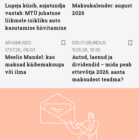
Lugeja küsib, asjatundja
Maksukalender: august
vastab: MTÜ juhatuse
2026
liikmele isikliku auto
kasutamise hüvitamine
ST
ARVAMUSED
SISUTURUNDUS
17.07.26, 08:00
11.05.26, 16:30
Meelis Mandel: kas
Autod, laenud ja
maksad käibemaksuga
dividendid – mida peab
või ilma
ettevõtja 2026. aasta
maksudest teadma?