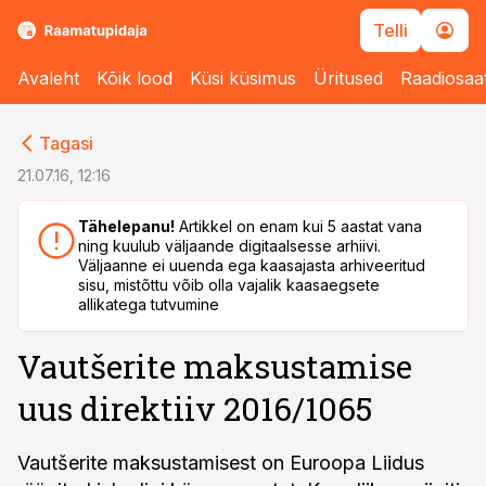
Telli
Avaleht
Kõik lood
Küsi küsimus
Üritused
Raadiosaa
cebook
cebook
Tagasi
Twitter)
Twitter)
21.07.16, 12:16
kedIn
kedIn
Tähelepanu!
Artikkel on enam kui 5 aastat vana
ning kuulub väljaande digitaalsesse arhiivi.
ail
ail
Väljaanne ei uuenda ega kaasajasta arhiveeritud
sisu, mistõttu võib olla vajalik kaasaegsete
k
k
allikatega tutvumine
Vautšerite maksustamise
uus direktiiv 2016/1065
Vautšerite maksustamisest on Euroopa Liidus