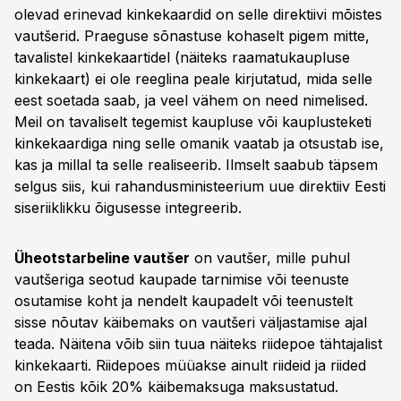
olevad erinevad kinkekaardid on selle direktiivi mõistes
vautšerid. Praeguse sõnastuse kohaselt pigem mitte,
tavalistel kinkekaartidel (näiteks raamatukaupluse
kinkekaart) ei ole reeglina peale kirjutatud, mida selle
eest soetada saab, ja veel vähem on need nimelised.
Meil on tavaliselt tegemist kaupluse või kauplusteketi
kinkekaardiga ning selle omanik vaatab ja otsustab ise,
kas ja millal ta selle realiseerib. Ilmselt saabub täpsem
selgus siis, kui rahandusministeerium uue direktiiv Eesti
siseriiklikku õigusesse integreerib.
Üheotstarbeline vautšer
on vautšer, mille puhul
vautšeriga seotud kaupade tarnimise või teenuste
osutamise koht ja nendelt kaupadelt või teenustelt
sisse nõutav käibemaks on vautšeri väljastamise ajal
teada. Näitena võib siin tuua näiteks riidepoe tähtajalist
kinkekaarti. Riidepoes müüakse ainult riideid ja riided
on Eestis kõik 20% käibemaksuga maksustatud.