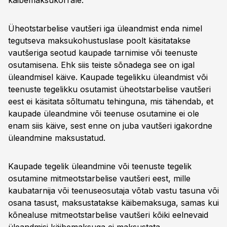
käibemaksukorrale.
Üheotstarbelise vautšeri iga üleandmist enda nimel
tegutseva maksukohustuslase poolt käsitatakse
vautšeriga seotud kaupade tarnimise või teenuste
osutamisena. Ehk siis teiste sõnadega see on igal
üleandmisel käive. Kaupade tegelikku üleandmist või
teenuste tegelikku osutamist üheotstarbelise vautšeri
eest ei käsitata sõltumatu tehinguna, mis tähendab, et
kaupade üleandmine või teenuse osutamine ei ole
enam siis käive, sest enne on juba vautšeri igakordne
üleandmine maksustatud.
Kaupade tegelik üleandmine või teenuste tegelik
osutamine mitmeotstarbelise vautšeri eest, mille
kaubatarnija või teenuseosutaja võtab vastu tasuna või
osana tasust, maksustatakse käibemaksuga, samas kui
kõnealuse mitmeotstarbelise vautšeri kõiki eelnevaid