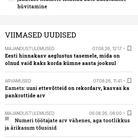
hüvitamine
VIIMASED UUDISED
MAJANDUSTULEMUSED
07.08.26, 12:17
Eesti hinnakasv aeglustus tasemele, mida on
olnud vaid kaks korda kümne aasta jooksul
ARVAMUSED
07.08.26, 11:41
Eamets: u
usi ettevõtteid on rekordarv, kasvas ka
pankrottide arv
MAJANDUSTULEMUSED
06.08.26, 08:00
Numeri töötajate arv vähenes, aga tootlikkus
ja ärikasum tõusisid