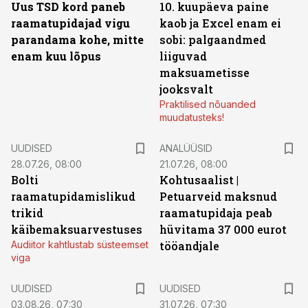
Uus TSD kord paneb
10. kuupäeva paine
raamatupidajad vigu
kaob ja Excel enam ei
parandama kohe, mitte
sobi: palgaandmed
enam kuu lõpus
liiguvad
maksuametisse
jooksvalt
Praktilised nõuanded
muudatusteks!
UUDISED
ANALÜÜSID
28.07.26, 08:00
21.07.26, 08:00
Bolti
Kohtusaalist
|
raamatupidamislikud
Petuarveid maksnud
trikid
raamatupidaja peab
käibemaksuarvestuses
hüvitama 37 000 eurot
Audiitor kahtlustab süsteemset
tööandjale
viga
UUDISED
UUDISED
03.08.26, 07:30
31.07.26, 07:30