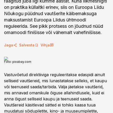
räägitud juba ligi kümme aastat. Kuna liikmesriigiti
on praktika küllaltki erinev, siis on Euroopa Liidu
Nõukogu püüdnud vautšerite käibemaksuga
maksustamist Euroopa Liidus ühtmoodi
reguleerida. See pikk protsess on jõudnud nüüd
omamoodi finišisse või vähemalt vahefinišisse.
Jaga
Salvesta
Vihja
Foto:
pixabay.com
Vastuvõetud direktiiviga reguleeritakse edaspidi ainult
selliseid vautšereid, mis lunastatakse selleks, et kaupu
või teenuseid saada/tarbida. Välja jäetakse vautšerid,
mis annavad omanikule õiguse allahindlusele, kuid ei
anna õigust selliseid kaupu ja teenuseid saada.
Vautšereid käsitlevad sätted ei tohiks kaasa tuua
muudatusi sõidupiletite, kino- ja muuseumipiletite,