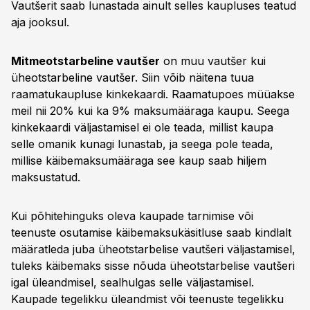
Vautšerit saab lunastada ainult selles kaupluses teatud
aja jooksul.
Mitmeotstarbeline vautšer
on muu vautšer kui
üheotstarbeline vautšer. Siin võib näitena tuua
raamatukaupluse kinkekaardi. Raamatupoes müüakse
meil nii 20% kui ka 9% maksumääraga kaupu. Seega
kinkekaardi väljastamisel ei ole teada, millist kaupa
selle omanik kunagi lunastab, ja seega pole teada,
millise käibemaksumääraga see kaup saab hiljem
maksustatud.
Kui põhitehinguks oleva kaupade tarnimise või
teenuste osutamise käibemaksukäsitluse saab kindlalt
määratleda juba üheotstarbelise vautšeri väljastamisel,
tuleks käibemaks sisse nõuda üheotstarbelise vautšeri
igal üleandmisel, sealhulgas selle väljastamisel.
Kaupade tegelikku üleandmist või teenuste tegelikku