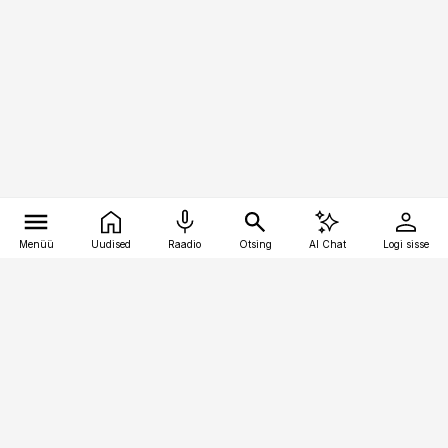
Menüü
Uudised
Raadio
Otsing
AI Chat
Logi sisse
Vana-Lõuna 39/1, 19094 Tallinn
(+372) 667 0111
raamatupidaja@raamatupidaja.ee