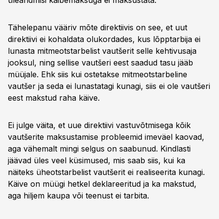
üleandmisi käibemaksuga ei maksustata.
Tähelepanu vääriv mõte direktiivis on see, et uut
direktiivi ei kohaldata olukordades, kus lõpptarbija ei
lunasta mitmeotstarbelist vautšerit selle kehtivusaja
jooksul, ning sellise vautšeri eest saadud tasu jääb
müüjale. Ehk siis kui ostetakse mitmeotstarbeline
vautšer ja seda ei lunastatagi kunagi, siis ei ole vautšeri
eest makstud raha käive.
Ei julge väita, et uue direktiivi vastuvõtmisega kõik
vautšerite maksustamise probleemid imeväel kaovad,
aga vähemalt mingi selgus on saabunud. Kindlasti
jäävad üles veel küsimused, mis saab siis, kui ka
näiteks üheotstarbelist vautšerit ei realiseerita kunagi.
Käive on müügi hetkel deklareeritud ja ka makstud,
aga hiljem kaupa või teenust ei tarbita.