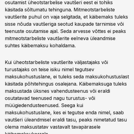
osutamist üheotstarbelise vautšeri eest ei tohiks
käsitada sõltumatu tehinguna. Mitmeotstarbeliste
vautšerite puhul on vaja selgitada, et käibemaks tuleks
sisse nõuda vautšeriga seotud kaupade tarnimise või
teenuste osutamise ajal. Seda arvesse võttes ei peaks
mitmeotstarbeliste vautšerite eelneva üleandmise
suhtes käibemaksu kohaldama.
Kui üheotstarbeliste vautšerite väljastajaks või
turustajaks on teise isiku nimel tegutsev
maksukohustuslane, ei tuleks seda maksukohustuslast
käsitada põhitehingus osalejana. Käibemaksuga tuleks
maksustada üksnes vahendusteenus või eraldi
osutatavad teenused nagu turustus- või
müügiedendusteenused. Seega kui
maksukohustuslane, kes ei tegutse enda nimel, saab
vautšeri üleandmisel eraldi tasu, peaks nimetatud tasu
olema maksustatav vastavalt tavapärasele