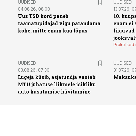
UUDISED
UUDISED
04.08.26, 08:00
13.07.26, 0
Uus TSD kord paneb
10. kuup
raamatupidajad vigu parandama
enam ei 
kohe, mitte enam kuu lõpus
liiguvad
jooksval
Praktilise
UUDISED
UUDISED
03.08.26, 07:30
31.07.26, 0
Lugeja küsib, asjatundja vastab:
Maksukal
MTÜ juhatuse liikmele isikliku
auto kasutamise hüvitamine