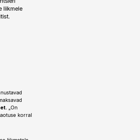
tsleri
 liikmele
ist.
panustavad
, maksavad
net
. „On
kaotuse korral