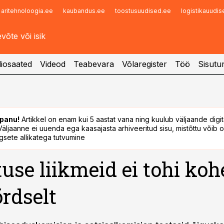
aritehnoloogia.ee
kaubandus.ee
toostusuudised.ee
logistikauudi
Infopank
Radar
iosaated
Videod
Teabevara
Võlaregister
Töö
Sisutu
panu!
Artikkel on enam kui 5 aastat vana ning kuulub väljaande digi
. Väljaanne ei uuenda ega kaasajasta arhiveeritud sisu, mistõttu võib ol
sete allikatega tutvumine
use liikmeid ei tohi koh
rdselt