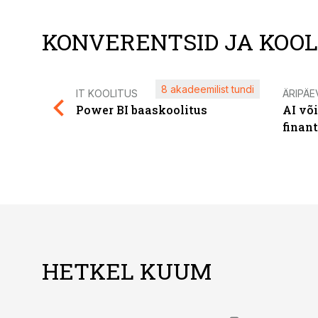
KONVERENTSID JA KOO
8 akadeemilist tundi
IT KOOLITUS
ÄRIPÄE
Power BI baaskoolitus
AI võ
finan
HETKEL KUUM