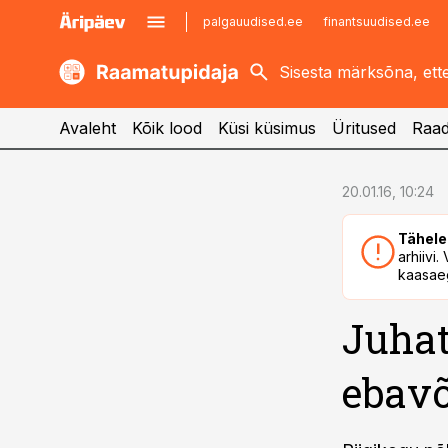
palgauudised.ee
finantsuudised.ee
kaubandus.ee
imelineajalugu.ee
kinnisvarauudised.ee
imelineteadus.ee
Avaleht
Kõik lood
Küsi küsimus
Üritused
Raad
cebook
cebook
20.01.16, 10:24
Twitter)
Twitter)
Tähele
kedIn
kedIn
arhiivi
kaasaeg
ail
ail
Juhat
k
k
ebavõ