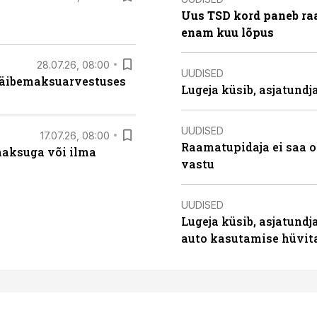
Uus TSD kord paneb ra
enam kuu lõpus
28.07.26, 08:00
UUDISED
 käibemaksuarvestuses
Lugeja küsib, asjatund
UUDISED
17.07.26, 08:00
Raamatupidaja ei saa o
aksuga või ilma
vastu
UUDISED
Lugeja küsib, asjatundj
auto kasutamise hüvi