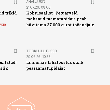
ANALÜÜSID
21.07.26, 08:00
d trikid
Kohtusaalist
|
Petuarveid
maksnud raamatupidaja peab
viga
hüvitama 37 000 eurot tööandjale
ST
TÖÖKUULUTUSED
29.06.26, 10:33
sitatud!
Linnamäe Lihatööstus otsib
slik
pearaamatupidajat