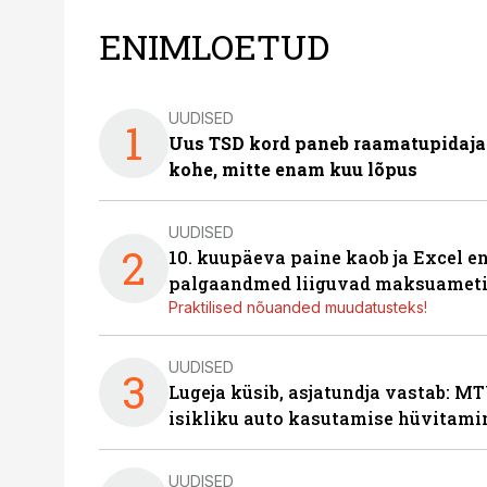
ENIMLOETUD
UUDISED
1
Uus TSD kord paneb raamatupidaj
kohe, mitte enam kuu lõpus
UUDISED
2
10. kuupäeva paine kaob ja Excel en
palgaandmed liiguvad maksuameti
Praktilised nõuanded muudatusteks!
UUDISED
3
Lugeja küsib, asjatundja vastab: MT
isikliku auto kasutamise hüvitami
UUDISED