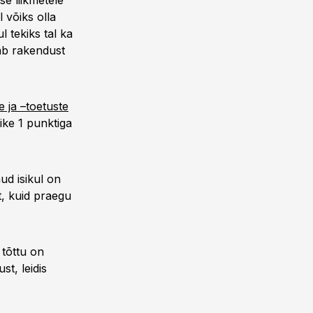
e liikmetele
 võiks olla
 tekiks tal ka
iab rakendust
 ja –toetuste
ike 1 punktiga
ud isikul on
t, kuid praegu
 tõttu on
st, leidis