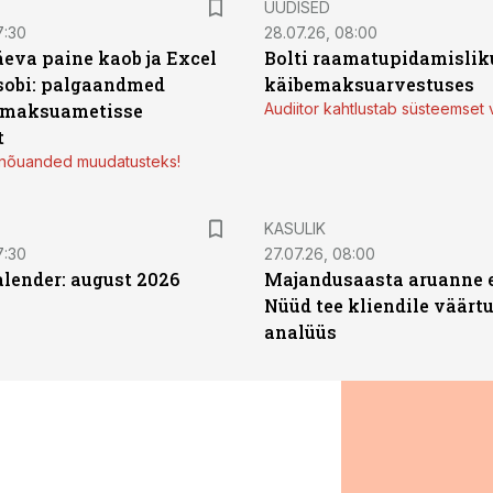
UUDISED
7:30
28.07.26, 08:00
äeva paine kaob ja Excel
Bolti raamatupidamisliku
sobi: palgaandmed
käibemaksuarvestuses
 maksuametisse
Audiitor kahtlustab süsteemset 
t
d nõuanded muudatusteks!
KASULIK
7:30
27.07.26, 08:00
ender: august 2026
Majandusaasta aruanne e
Nüüd tee kliendile väärtu
analüüs