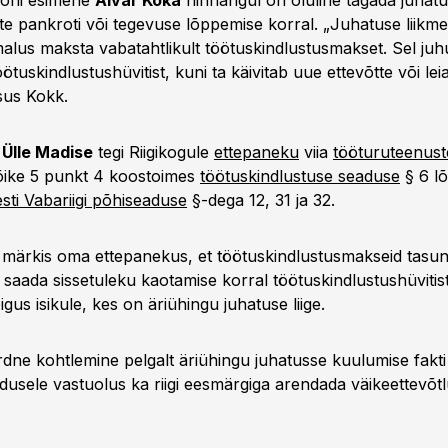
joni esimehe
Aivar Koka
hinnangul on oluline tagada juhatus
tte pankroti või tegevuse lõppemise korral. „Juhatuse liikmel
alus maksta vabatahtlikult töötuskindlustusmakset. Sel juhul
ötuskindlustushüvitist, kuni ta käivitab uue ettevõtte või le
sus Kokk.
r
Ülle Madise
tegi Riigikogule
ettepaneku
viia
tööturuteenuste
õike 5 punkt 4 koostoimes
töötuskindlustuse seaduse
§ 6 lõ
sti Vabariigi põhiseaduse
§-dega 12, 31 ja 32.
 märkis oma ettepanekus, et töötuskindlustusmakseid tasun
 saada sissetuleku kaotamise korral töötuskindlustushüvitis
igus isikule, kes on äriühingu juhatuse liige.
rdne kohtlemine pelgalt äriühingu juhatusse kuulumise fakti
dusele vastuolus ka riigi eesmärgiga arendada väikeettevõtlu