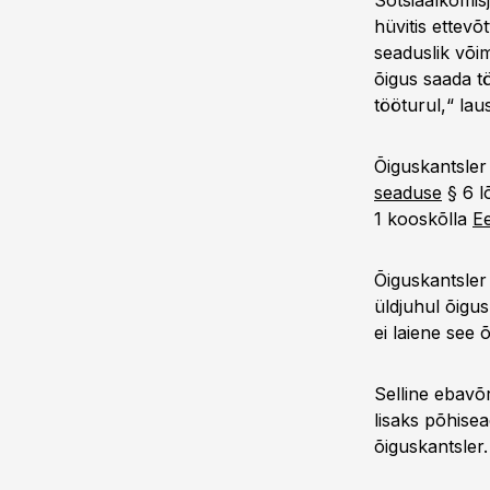
Sotsiaalkomis
hüvitis ettevõ
seaduslik võim
õigus saada tö
tööturul,“ lau
Õiguskantsle
seaduse
§ 6 l
1 kooskõlla
Ee
Õiguskantsler
üldjuhul õigus
ei laiene see õ
Selline ebavõ
lisaks põhisea
õiguskantsler.