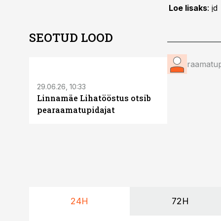
Loe lisaks
:
i
d
SEOTUD LOOD
ST
raamatup
29.06.26, 10:33
Linnamäe Lihatööstus otsib
pearaamatupidajat
24H
72H