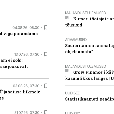
MAJANDUSTULEMUSED
Numeri töötajate a
tõusisid
04.08.26, 08:00
ad vigu parandama
ARVAMUSED
Suurbritannia raamatu
ohjeldamatu”
13.07.26, 07:30
am ei sobi:
sse jooksvalt
MAJANDUSTULEMUSED
Grow Finance’i käi
kasumlikkus langes | U
03.08.26, 07:30
Ü juhatuse liikmele
UUDISED
ne
Statistikaameti peadir
31.07.26, 07:30
UUDISED