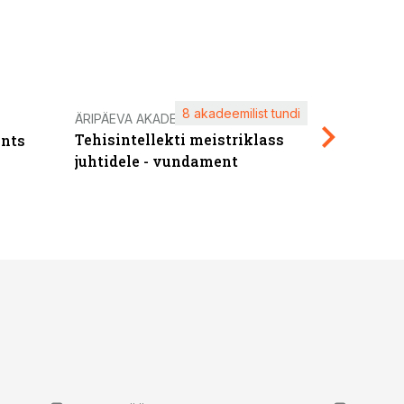
8 akadeemilist tundi
Kasuta ä
ÄRIPÄEVA AKADEEMIA
Tehisintellekti meistriklass
nts
maksuva
juhtidele - vundament