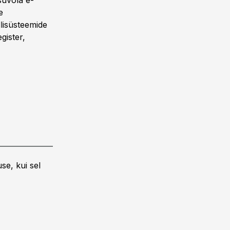
suvõla e-
e
llisüsteemide
gister,
se, kui sel