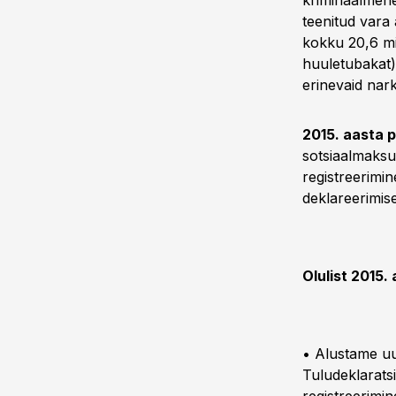
kriminaalmenetl
teenitud vara 
kokku 20,6 mil
huuletubakat),
erinevaid nark
2015. aasta p
sotsiaalmaksu
registreerimi
deklareerimis
Olulist 2015. 
• Alustame u
Tuludeklarats