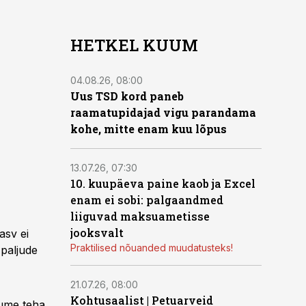
HETKEL KUUM
04.08.26, 08:00
Uus TSD kord paneb
raamatupidajad vigu parandama
kohe, mitte enam kuu lõpus
13.07.26, 07:30
10. kuupäeva paine kaob ja Excel
enam ei sobi: palgaandmed
liiguvad maksuametisse
jooksvalt
asv ei
Praktilised nõuanded muudatusteks!
 paljude
21.07.26, 08:00
Kohtusaalist
|
Petuarveid
lume teha