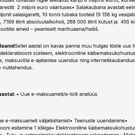
uses tuvastati riigile tekitatud kahju 8 miljonit eurot, kuriteg
arestiti 2 miljoni euro väärtuses• Salakaubana avastati eelm
jonit salasigaretti, 10 tonni tubaka tooteid (9 158 kg vesipiib
 7189 liitrit absoluutalkoholi, 288 000 liitrit kütust ja 455 
ootilisi aineid – peamiselt marihuaana/hašiš.
laanid
Sellel aastal on kavas panna muu hulgas tööle uus tu
deklaratsiooni süsteem, elektrooniline käibemaksukohustu
ne, maksuvõla e-ajatamise uuendus ning internetikaubandus
e nutilahendus.
aastal:
•
Uue e-maksuameti/e-tolli analüüs
ue e-maksuameti väljatöötamist• Teenuste uuendamine•
iooni esitamine 1 klikiga• Elektrooniline käibemaksukohustu