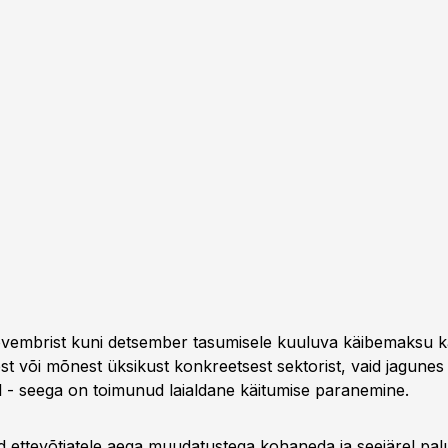
ovembrist kuni detsember tasumisele kuuluva käibemaksu k
t või mõnest üksikust konkreetsest sektorist, vaid jagunes
l - seega on toimunud laialdane käitumise paranemine.
ettevõtjatele aega muudatustega kohaneda ja seejärel pa