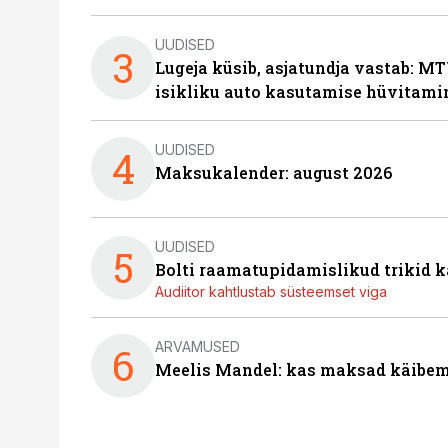
UUDISED
3
Lugeja küsib, asjatundja vastab: MT
isikliku auto kasutamise hüvitami
UUDISED
4
Maksukalender: august 2026
UUDISED
5
Bolti raamatupidamislikud trikid
Audiitor kahtlustab süsteemset viga
ARVAMUSED
6
Meelis Mandel: kas maksad käibem