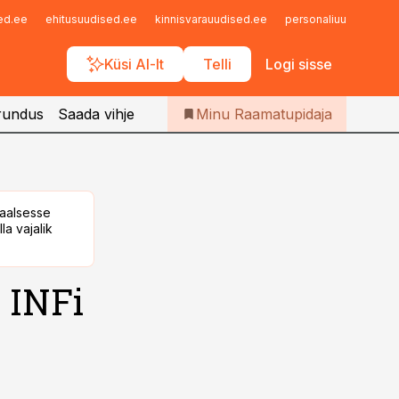
Iseteenindus
sed.ee
ehitusuudised.ee
kinnisvarauudised.ee
personaliuudised.ee
Telli Raamatupidaja
Küsi AI-lt
Telli
Logi sisse
rundus
Saada vihje
Minu Raamatupidaja
taalsesse
la vajalik
 INFi