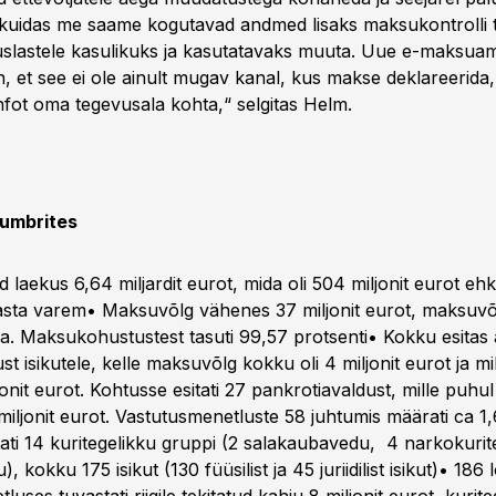
 kuidas me saame kogutavad andmed lisaks maksukontrolli 
lastele kasulikuks ja kasutatavaks muuta. Uue e-maksuamet
, et see ei ole ainult mugav kanal, kus makse deklareerida,
infot oma tegevusala kohta,“ selgitas Helm.
numbrites
 laekus 6,64 miljardit eurot, mida oli 504 miljonit eurot ehk
sta varem• Maksuvõlg vähenes 37 miljonit eurot, maksuvõl
ra. Maksukohustustest tasuti 99,57 protsenti• Kokku esitas
st isikutele, kelle maksuvõlg kokku oli 4 miljonit eurot ja mi
jonit eurot. Kohtusse esitati 27 pankrotiavaldust, mille puh
miljonit eurot. Vastutusmenetluste 58 juhtumis määrati ca 1,6
ati 14 kuritegelikku gruppi (2 salakaubavedu, 4 narkokurit
 kokku 175 isikut (130 füüsilist ja 45 juriidilist isikut)• 186 