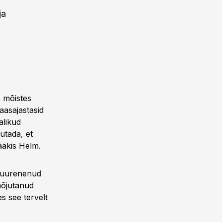
ja
 mõistes
aasajastasid
alikud
utada, et
ääkis Helm.
 suurenenud
mõjutanud
s see tervelt