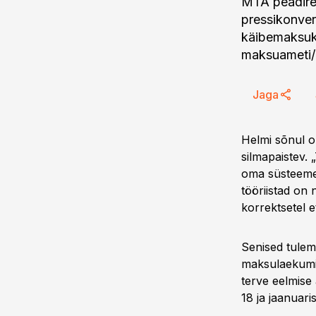
MTA peadirek
pressikonvere
käibemaksuko
maksuameti/e
Jaga
Helmi sõnul o
silmapaistev. 
oma süsteeme 
tööriistad on
korrektsetel e
Senised tulem
maksulaekumin
terve eelmise
18 ja jaanuari