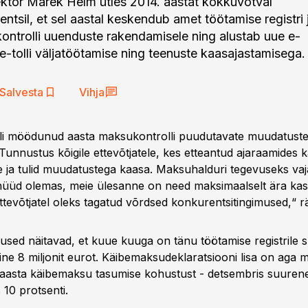
tor Marek Helm ütles 2014. aastat kokkuvõtval
ntsil, et sel aastal keskendub amet töötamise registri 
ntrolli uuenduste rakendamisele ning alustab uue e-
-tolli väljatöötamise ning teenuste kaasajastamisega.
Salvesta
Vihja
li möödunud aasta maksukontrolli puudutavate muudatuste
„Tunnustus kõigile ettevõtjatele, kes etteantud ajaraamides k
ja tulid muudatustega kaasa. Maksuhalduri tegevuseks vaj
 nüüd olemas, meie ülesanne on need maksimaalselt ära kas
ttevõtjatel oleks tagatud võrdsed konkurentsitingimused,“ r
used näitavad, et kuue kuuga on tänu töötamise registrile
e 8 miljonit eurot. Käibemaksudeklaratsiooni lisa on aga 
 aasta käibemaksu tasumise kohustust - detsembris suurene
s 10 protsenti.