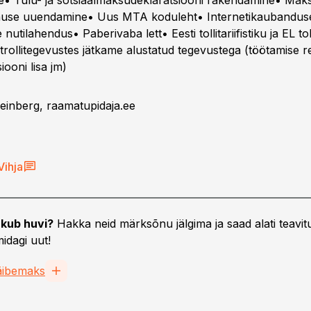
ne• Tulu- ja sotsiaalmaksudeklaratsiooni rakendamine• Mak
enuse uuendamine• Uus MTA koduleht• Internetikaubandus
 nutilahendus• Paberivaba lett• Eesti tollitariifistiku ja EL to
rollitegevustes jätkame alustatud tegevustega (töötamise re
iooni lisa jm)
Seinberg, raamatupidaja.ee
Vihja
kub huvi?
Hakka neid märksõnu jälgima ja saad alati teavitu
idagi uut!
äibemaks