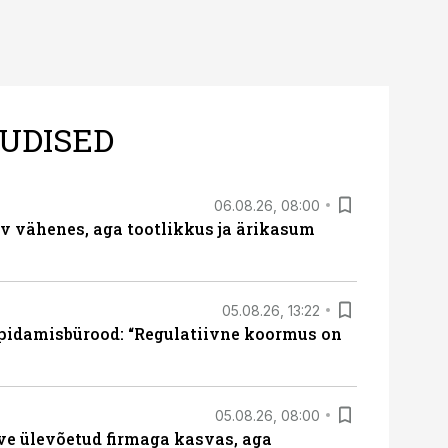
UDISED
06.08.26, 08:00
rv vähenes, aga tootlikkus ja ärikasum
05.08.26, 13:22
pidamisbürood: “Regulatiivne koormus on
05.08.26, 08:00
ve ülevõetud firmaga kasvas, aga