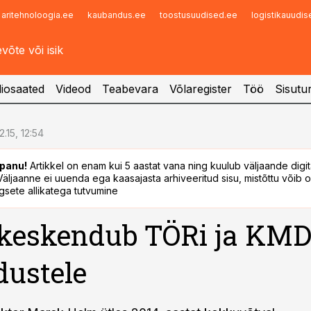
aritehnoloogia.ee
kaubandus.ee
toostusuudised.ee
logistikauudi
Infopank
Radar
iosaated
Videod
Teabevara
Võlaregister
Töö
Sisutu
2.15, 12:54
panu!
Artikkel on enam kui 5 aastat vana ning kuulub väljaande digi
. Väljaanne ei uuenda ega kaasajasta arhiveeritud sisu, mistõttu võib ol
sete allikatega tutvumine
keskendub TÖRi ja KMD
ustele