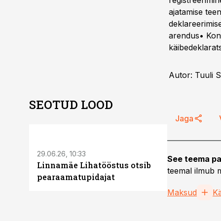
registreerimi
ajatamise te
deklareerimise
arendus• Kont
käibedeklarats
Autor: Tuuli 
SEOTUD LOOD
Jaga
ST
29.06.26, 10:33
See teema pa
Linnamäe Lihatööstus otsib
teemal ilmub m
pearaamatupidajat
Maksud
K