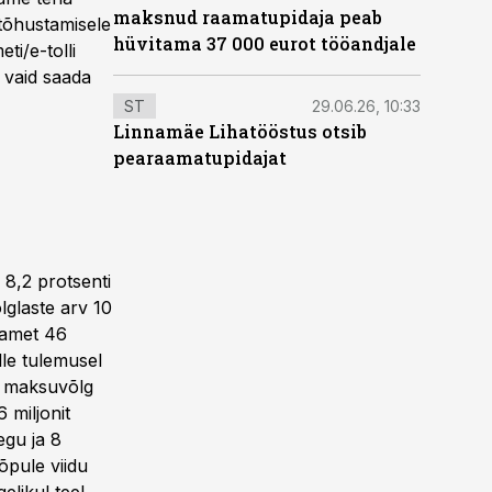
maksnud raamatupidaja peab
tõhustamisele
hüvitama 37 000 eurot tööandjale
i/e-tolli
 vaid saada
ST
29.06.26, 10:33
Linnamäe Lihatööstus otsib
pearaamatupidajat
 8,2 protsenti
glaste arv 10
 amet 46
lle tulemusel
ul maksuvõlg
 miljonit
egu ja 8
lõpule viidu