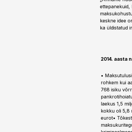
ettepanekuid,
maksukohustus
keskne idee on
ka üldistatud 
2014. aasta 
• Maksutulusid
rohkem kui aa
768 isiku võr
pankrotihoiatu
laekus 1,5 mil
kokku oli 5,8 
eurot• Tõkest
maksukuritegu),