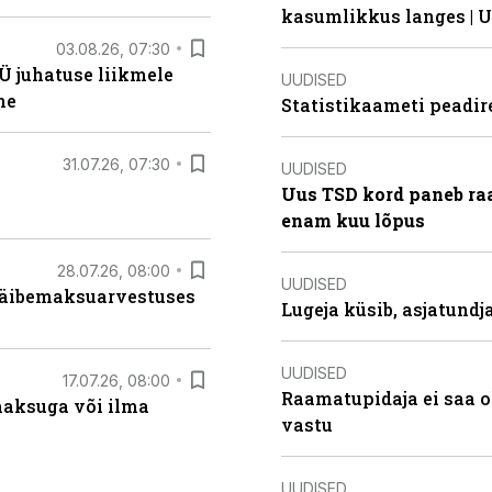
kasumlikkus langes | U
03.08.26, 07:30
Ü juhatuse liikmele
UUDISED
ne
Statistikaameti peadir
31.07.26, 07:30
UUDISED
Uus TSD kord paneb ra
enam kuu lõpus
28.07.26, 08:00
UUDISED
 käibemaksuarvestuses
Lugeja küsib, asjatund
UUDISED
17.07.26, 08:00
Raamatupidaja ei saa o
aksuga või ilma
vastu
UUDISED