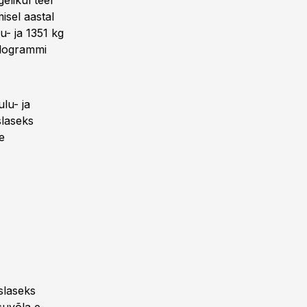
elikul teel
isel aastal
u- ja 1351 kg
kilogrammi
lu- ja
slaseks
e
slaseks