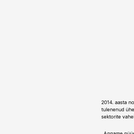
2014. aasta n
tulenenud ühes
sektorite vahe
„Anname nüüd 