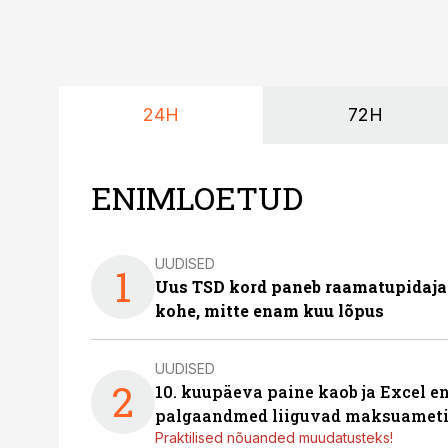
24H
72H
ENIMLOETUD
UUDISED
1
Uus TSD kord paneb raamatupidaj
kohe, mitte enam kuu lõpus
UUDISED
2
10. kuupäeva paine kaob ja Excel en
palgaandmed liiguvad maksuameti
Praktilised nõuanded muudatusteks!