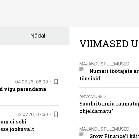
Nädal
VIIMASED U
MAJANDUSTULEMUSED
Numeri töötajate a
tõusisid
04.08.26, 08:00
ad vigu parandama
ARVAMUSED
Suurbritannia raamatu
ohjeldamatu”
13.07.26, 07:30
am ei sobi:
sse jooksvalt
MAJANDUSTULEMUSED
Grow Finance’i käi