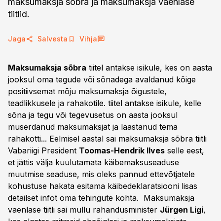
maksumaksja sõbra ja maksumaksja vaenlase
tiitlid.
Jaga
Salvesta
Vihja
Maksumaksja sõbra
tiitel antakse isikule, kes on aasta
jooksul oma tegude või sõnadega avaldanud kõige
positiivsemat mõju maksumaksja õigustele,
teadlikkusele ja rahakotile. tiitel antakse isikule, kelle
sõna ja tegu või tegevusetus on aasta jooksul
muserdanud maksumaksjat ja laastanud tema
rahakotti... Eelmisel aastal sai maksumaksja sõbra tiitli
Vabariigi President
Toomas-Hendrik Ilves
selle eest,
et jättis välja kuulutamata käibemaksuseaduse
muutmise seaduse, mis oleks pannud ettevõtjatele
kohustuse hakata esitama käibedeklaratsiooni lisas
detailset infot oma tehingute kohta. Maksumaksja
vaenlase tiitli sai mullu rahandusminister
Jürgen Ligi
,