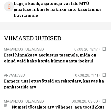
Lugeja küsib, asjatundja vastab: MTÜ
6
juhatuse liikmele isikliku auto kasutamise
hüvitamine
VIIMASED UUDISED
MAJANDUSTULEMUSED
07.08.26, 12:17
Eesti hinnakasv aeglustus tasemele, mida on
olnud vaid kaks korda kümne aasta jooksul
ARVAMUSED
07.08.26, 11:41
Eamets: u
usi ettevõtteid on rekordarv, kasvas ka
pankrottide arv
MAJANDUSTULEMUSED
06.08.26, 08:00
Numeri töötajate arv vähenes, aga tootlikkus