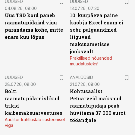
UUDISED
UUDISED
04.08.26, 08:00
13.07.26, 07:30
Uus TSD kord paneb
10. kuupäeva paine
raamatupidajad vigu
kaob ja Excel enam ei
parandama kohe, mitte
sobi: palgaandmed
enam kuu lõpus
liiguvad
maksuametisse
jooksvalt
Praktilised nõuanded
muudatusteks!
UUDISED
ANALÜÜSID
28.07.26, 08:00
21.07.26, 08:00
Bolti
Kohtusaalist
|
raamatupidamislikud
Petuarveid maksnud
trikid
raamatupidaja peab
käibemaksuarvestuses
hüvitama 37 000 eurot
Audiitor kahtlustab süsteemset
tööandjale
viga