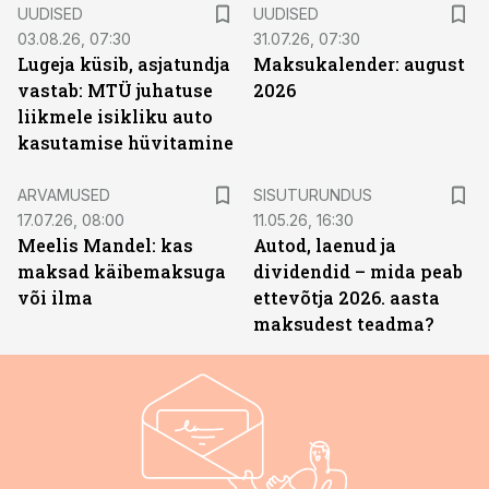
UUDISED
UUDISED
03.08.26, 07:30
31.07.26, 07:30
Lugeja küsib, asjatundja
Maksukalender: august
vastab: MTÜ juhatuse
2026
liikmele isikliku auto
kasutamise hüvitamine
ST
ARVAMUSED
SISUTURUNDUS
17.07.26, 08:00
11.05.26, 16:30
Meelis Mandel: kas
Autod, laenud ja
maksad käibemaksuga
dividendid – mida peab
või ilma
ettevõtja 2026. aasta
maksudest teadma?