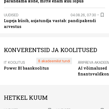
parandama kohe, mitte enam kuu lõpus
UUDISED
04.08.26, 07:30
Lugeja küsib, asjatundja vastab: pandipakendi
arvestus
KONVERENTSID JA KOOLITUSED
8 akadeemilist tundi
IT KOOLITUS
ÄRIPÄEVA AKADEE
Power BI baaskoolitus
AI võimalused
finantsvaldko
HETKEL KUUM