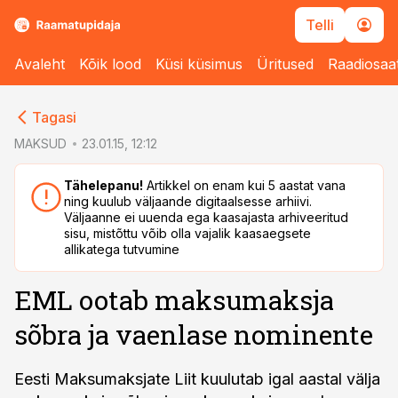
Telli
Avaleht
Kõik lood
Küsi küsimus
Üritused
Raadiosaa
cebook
cebook
Tagasi
Twitter)
Twitter)
MAKSUD
23.01.15, 12:12
kedIn
kedIn
Tähelepanu!
Artikkel on enam kui 5 aastat vana
ning kuulub väljaande digitaalsesse arhiivi.
ail
ail
Väljaanne ei uuenda ega kaasajasta arhiveeritud
sisu, mistõttu võib olla vajalik kaasaegsete
k
k
allikatega tutvumine
EML ootab maksumaksja
sõbra ja vaenlase nominente
Eesti Maksumaksjate Liit kuulutab igal aastal välja