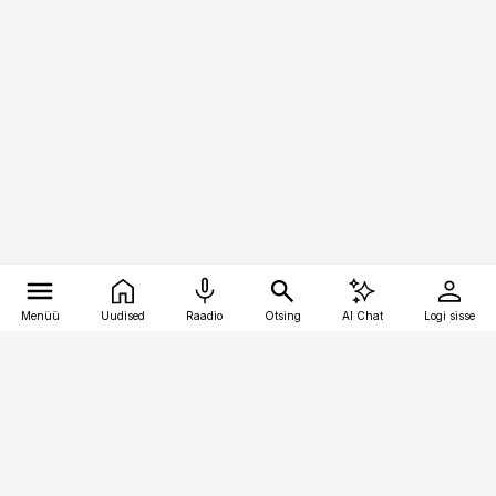
Menüü
Uudised
Raadio
Otsing
AI Chat
Logi sisse
Vana-Lõuna 39/1, 19094 Tallinn
(+372) 667 0111
raamatupidaja@raamatupidaja.ee