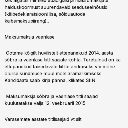
kes algatas mitmeid ebaõiglasi ja maksumaksjate
halduskoormust suurendavaid seaduseelnõusid
(käibedeklaratsiooni lisa, sõiduautode
käibemaksupiirang)..
Maksumaksja vaenlase
Ootame kõigilt huvilistelt ettepanekuid 2014. aasta
sõbra ja vaenlase tiitli saajate kohta. Teretulnud on ka
ettepanekud täiendavate tiitlite andmiseks või mõne
olulise sündmuse muul moel äramärkimiseks.
Kandidaate saab kirja panna, klikates
SIIN
Maksumaksja sõbra ja vaenlase tiitli saajad
kuulutatakse välja
12. veebruaril 2015
Varasemate aastate tiitlisaajaid vt
siit