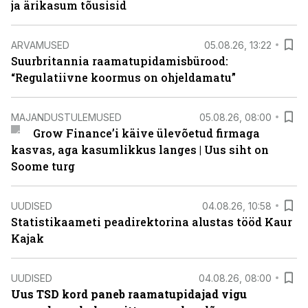
ja ärikasum tõusisid
ARVAMUSED
05.08.26, 13:22
Suurbritannia raamatupidamisbürood:
“Regulatiivne koormus on ohjeldamatu”
MAJANDUSTULEMUSED
05.08.26, 08:00
Grow Finance’i käive ülevõetud firmaga
kasvas, aga kasumlikkus langes | Uus siht on
Soome turg
UUDISED
04.08.26, 10:58
Statistikaameti peadirektorina alustas tööd Kaur
Kajak
UUDISED
04.08.26, 08:00
Uus TSD kord paneb raamatupidajad vigu