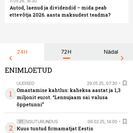
11.05.26, 16:30
Autod, laenud ja dividendid – mida peab
ettevõtja 2026. aasta maksudest teadma?
24H
72H
Nädal
ENIMLOETUD
UUDISED
29.05.25, 07:30
Omastamise kahtlus: kaheksa aastat ja 1,3
1
miljonit eurot. “Lennujaam sai valusa
õppetunni”
SISUTURUNDUS
06.02.25, 14:00
ST
2
Kuus tuntud firmamatjat Eestis