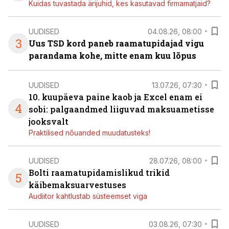
Kuidas tuvastada ärijuhid, kes kasutavad firmamatjaid?
UUDISED
04.08.26, 08:00
3
Uus TSD kord paneb raamatupidajad vigu
parandama kohe, mitte enam kuu lõpus
UUDISED
13.07.26, 07:30
10. kuupäeva paine kaob ja Excel enam ei
4
sobi: palgaandmed liiguvad maksuametisse
jooksvalt
Praktilised nõuanded muudatusteks!
UUDISED
28.07.26, 08:00
Bolti raamatupidamislikud trikid
5
käibemaksuarvestuses
Audiitor kahtlustab süsteemset viga
UUDISED
03.08.26, 07:30