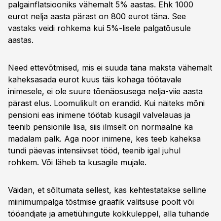
palgainflatsiooniks vähemalt 5% aastas. Ehk 1000
eurot nelja aasta pärast on 800 eurot täna. See
vastaks veidi rohkema kui 5%-lisele palgatõusule
aastas.
Need ettevõtmised, mis ei suuda täna maksta vähemalt
kaheksasada eurot kuus täis kohaga töötavale
inimesele, ei ole suure tõenäosusega nelja-viie aasta
pärast elus. Loomulikult on erandid. Kui näiteks mõni
pensioni eas inimene töötab kusagil valvelauas ja
teenib pensionile lisa, siis ilmselt on normaalne ka
madalam palk. Aga noor inimene, kes teeb kaheksa
tundi päevas intensiivset tööd, teenib igal juhul
rohkem. Või läheb ta kusagile mujale.
Väidan, et sõltumata sellest, kas kehtestatakse selline
miinimumpalga tõstmise graafik valitsuse poolt või
tööandjate ja ametiühingute kokkuleppel, alla tuhande