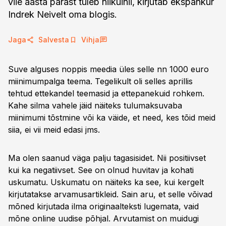
viie aasta pärast tuleb niikuinii, kirjutab ekspankur
Indrek Neivelt oma blogis.
Jaga
Salvesta
Vihja
Suve alguses noppis meedia üles selle nn 1000 euro
miinimumpalga teema. Tegelikult oli selles aprillis
tehtud ettekandel teemasid ja ettepanekuid rohkem.
Kahe silma vahele jäid näiteks tulumaksuvaba
miinimumi tõstmine või ka väide, et need, kes tõid meid
siia, ei vii meid edasi jms.
Ma olen saanud väga palju tagasisidet. Nii positiivset
kui ka negatiivset. See on olnud huvitav ja kohati
uskumatu. Uskumatu on näiteks ka see, kui kergelt
kirjutatakse arvamusartikleid. Sain aru, et selle võivad
mõned kirjutada ilma originaalteksti lugemata, vaid
mõne online uudise põhjal. Arvutamist on muidugi