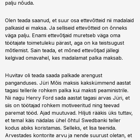
palju nõuda.
Olen teada saanud, et suur osa ettevõtteid nii madalaid
palkasid ei maksa. Ja selliseid ettevõtteid on õnneks
väga palju. Enami ettevõtjaid muretseb väga oma
töötajate toimetuleku pärast, aga on ka teistsugust
mõtlemist. Sain teada, et mõned ettevõtjad jällegi
kelgivad omavahel, kes madalamat palka maksab.
Huvitav oli teada saada palkade arengust
panganduses. Jüri Mõis maksis kakskümmend aastat
tagasi tellerile rohkem palka kui maksti peaministrile.
Nii nagu Henry Ford sada aastat tagasi arvas Jüri, et
siis on töötajad rohkem motiveeritud ning teevad
paremat tööd. Ajad muutuvad. Hiljuti rääkis üks tuttav,
et temal käis nädalas ühel õhtul Swedbanki teller
kodus abiks koristamas. Selleks, et lisa teenida.
Arvestades kontorite arvu ja nende suurust oletan, et