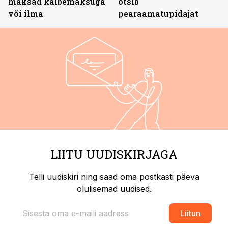
maksad käibemaksuga
otsib
või ilma
pearaamatupidajat
LIITU UUDISKIRJAGA
Telli uudiskiri ning saad oma postkasti päeva
olulisemad uudised.
Liitun