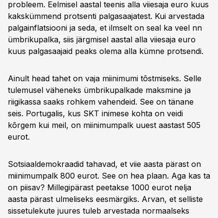
probleem. Eelmisel aastal teenis alla viiesaja euro kuus
kakskümmend protsenti palgasaajatest. Kui arvestada
palgainflatsiooni ja seda, et ilmselt on seal ka veel nn
ümbrikupalka, siis järgmisel aastal alla viiesaja euro
kuus palgasaajaid peaks olema alla kümne protsendi.
Ainult head tahet on vaja miinimumi tõstmiseks. Selle
tulemusel väheneks ümbrikupalkade maksmine ja
riigikassa saaks rohkem vahendeid. See on tänane
seis. Portugalis, kus SKT inimese kohta on veidi
kõrgem kui meil, on miinimumpalk uuest aastast 505
eurot.
Sotsiaaldemokraadid tahavad, et viie aasta pärast on
miinimumpalk 800 eurot. See on hea plaan. Aga kas ta
on piisav? Millegipärast peetakse 1000 eurot nelja
aasta pärast ulmeliseks eesmärgiks. Arvan, et selliste
sissetulekute juures tuleb arvestada normaalseks