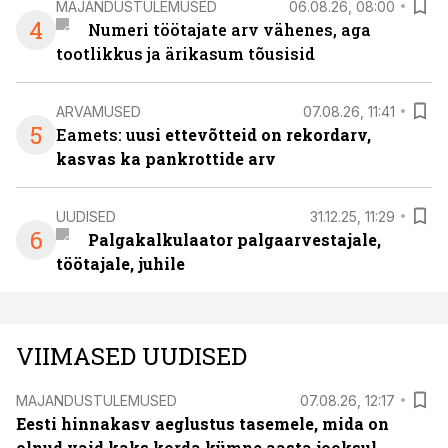
MAJANDUSTULEMUSED
06.08.26, 08:00
4
Numeri töötajate arv vähenes, aga
tootlikkus ja ärikasum tõusisid
ARVAMUSED
07.08.26, 11:41
5
Eamets: u
usi ettevõtteid on rekordarv,
kasvas ka pankrottide arv
UUDISED
31.12.25, 11:29
6
Palgakalkulaator palgaarvestajale,
töötajale, juhile
VIIMASED UUDISED
MAJANDUSTULEMUSED
07.08.26, 12:17
Eesti hinnakasv aeglustus tasemele, mida on
olnud vaid kaks korda kümne aasta jooksul