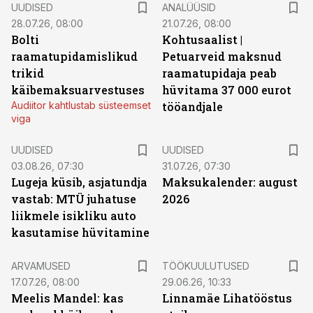
UUDISED
ANALÜÜSID
28.07.26, 08:00
21.07.26, 08:00
Bolti
Kohtusaalist
|
raamatupidamislikud
Petuarveid maksnud
trikid
raamatupidaja peab
käibemaksuarvestuses
hüvitama 37 000 eurot
Audiitor kahtlustab süsteemset
tööandjale
viga
UUDISED
UUDISED
03.08.26, 07:30
31.07.26, 07:30
Lugeja küsib, asjatundja
Maksukalender: august
vastab: MTÜ juhatuse
2026
liikmele isikliku auto
kasutamise hüvitamine
ST
ARVAMUSED
TÖÖKUULUTUSED
17.07.26, 08:00
29.06.26, 10:33
Meelis Mandel: kas
Linnamäe Lihatööstus