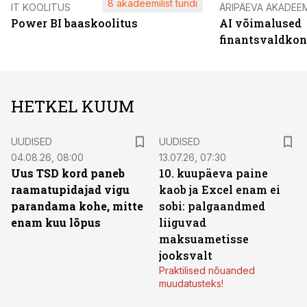
8 akadeemilist tundi
IT KOOLITUS
ÄRIPÄEVA AKADEE
Power BI baaskoolitus
AI võimalused
finantsvaldko
HETKEL KUUM
UUDISED
UUDISED
04.08.26, 08:00
13.07.26, 07:30
Uus TSD kord paneb
10. kuupäeva paine
raamatupidajad vigu
kaob ja Excel enam ei
parandama kohe, mitte
sobi: palgaandmed
enam kuu lõpus
liiguvad
maksuametisse
jooksvalt
Praktilised nõuanded
muudatusteks!