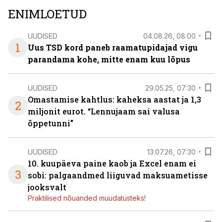
ENIMLOETUD
UUDISED
04.08.26, 08:00
1
Uus TSD kord paneb raamatupidajad vigu
parandama kohe, mitte enam kuu lõpus
UUDISED
29.05.25, 07:30
Omastamise kahtlus: kaheksa aastat ja 1,3
2
miljonit eurot. “Lennujaam sai valusa
õppetunni”
UUDISED
13.07.26, 07:30
10. kuupäeva paine kaob ja Excel enam ei
3
sobi: palgaandmed liiguvad maksuametisse
jooksvalt
Praktilised nõuanded muudatusteks!