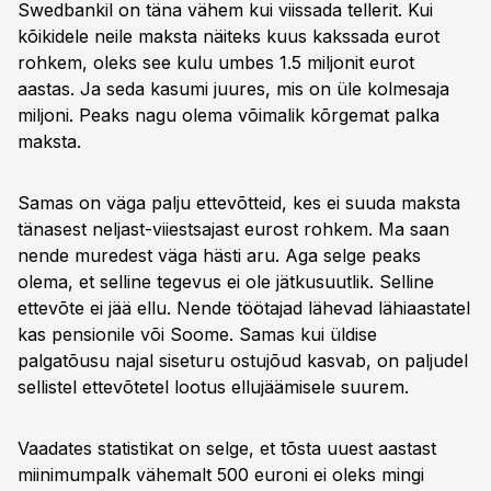
Swedbankil on täna vähem kui viissada tellerit. Kui
kõikidele neile maksta näiteks kuus kakssada eurot
rohkem, oleks see kulu umbes 1.5 miljonit eurot
aastas. Ja seda kasumi juures, mis on üle kolmesaja
miljoni. Peaks nagu olema võimalik kõrgemat palka
maksta.
Samas on väga palju ettevõtteid, kes ei suuda maksta
tänasest neljast-viiestsajast eurost rohkem. Ma saan
nende muredest väga hästi aru. Aga selge peaks
olema, et selline tegevus ei ole jätkusuutlik. Selline
ettevõte ei jää ellu. Nende töötajad lähevad lähiaastatel
kas pensionile või Soome. Samas kui üldise
palgatõusu najal siseturu ostujõud kasvab, on paljudel
sellistel ettevõtetel lootus ellujäämisele suurem.
Vaadates statistikat on selge, et tõsta uuest aastast
miinimumpalk vähemalt 500 euroni ei oleks mingi