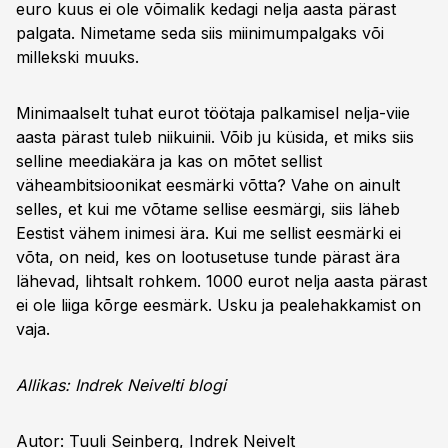
euro kuus ei ole võimalik kedagi nelja aasta pärast
palgata. Nimetame seda siis miinimumpalgaks või
millekski muuks.
Minimaalselt tuhat eurot töötaja palkamisel nelja-viie
aasta pärast tuleb niikuinii. Võib ju küsida, et miks siis
selline meediakära ja kas on mõtet sellist
väheambitsioonikat eesmärki võtta? Vahe on ainult
selles, et kui me võtame sellise eesmärgi, siis läheb
Eestist vähem inimesi ära. Kui me sellist eesmärki ei
võta, on neid, kes on lootusetuse tunde pärast ära
lähevad, lihtsalt rohkem. 1000 eurot nelja aasta pärast
ei ole liiga kõrge eesmärk. Usku ja pealehakkamist on
vaja.
Allikas: Indrek Neivelti blogi
Autor: Tuuli Seinberg, Indrek Neivelt