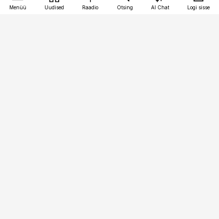
Menüü
Uudised
Raadio
Otsing
AI Chat
Logi sisse
Vana-Lõuna 39/1, 19094 Tallinn
(+372) 667 0111
raamatupidaja@raamatupidaja.ee
Telli
Reklaam
Firmast
Sisu kasutamisõigused
Ajakirjaniku
eetikakoodeks
Üldtingimused
Privaatsustingimused
Küpsiste poliitika
KKK
Eesti Meediaettevõtete
Eelistuste haldamine
Liit