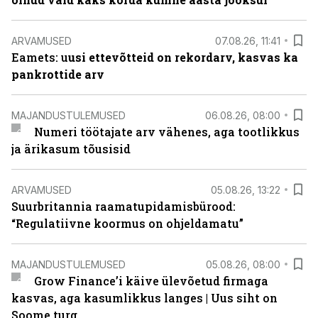
ARVAMUSED
07.08.26, 11:41
Eamets: u
usi ettevõtteid on rekordarv, kasvas ka
pankrottide arv
MAJANDUSTULEMUSED
06.08.26, 08:00
Numeri töötajate arv vähenes, aga tootlikkus
ja ärikasum tõusisid
ARVAMUSED
05.08.26, 13:22
Suurbritannia raamatupidamisbürood:
“Regulatiivne koormus on ohjeldamatu”
MAJANDUSTULEMUSED
05.08.26, 08:00
Grow Finance’i käive ülevõetud firmaga
kasvas, aga kasumlikkus langes | Uus siht on
Soome turg