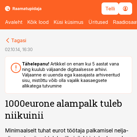
Telli
Avaleht
Kõik lood
Küsi küsimus
Üritused
Raadiosaa
cebook
cebook
Tagasi
Twitter)
Twitter)
02.10.14, 16:30
kedIn
kedIn
Tähelepanu!
Artikkel on enam kui 5 aastat vana
ning kuulub väljaande digitaalsesse arhiivi.
ail
ail
Väljaanne ei uuenda ega kaasajasta arhiveeritud
sisu, mistõttu võib olla vajalik kaasaegsete
k
k
allikatega tutvumine
1000eurone alampalk tuleb
niikuinii
Minimaalselt tuhat eurot töötaja palkamisel nelja-