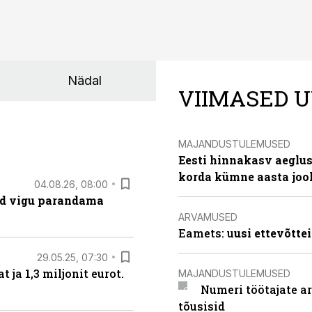
Nädal
VIIMASED U
MAJANDUSTULEMUSED
Eesti hinnakasv aeglus
korda kümne aasta joo
04.08.26, 08:00
ad vigu parandama
ARVAMUSED
Eamets: u
usi ettevõtte
29.05.25, 07:30
ja 1,3 miljonit eurot.
MAJANDUSTULEMUSED
Numeri töötajate a
tõusisid