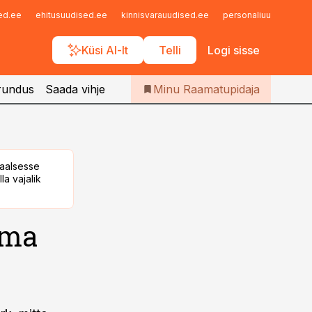
Iseteenindus
sed.ee
ehitusuudised.ee
kinnisvarauudised.ee
personaliuudised.ee
Telli Raamatupidaja
Küsi AI-lt
Telli
Logi sisse
rundus
Saada vihje
Minu Raamatupidaja
taalsesse
la vajalik
uma