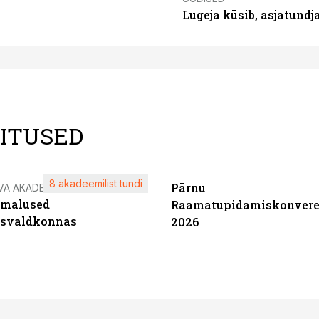
Lugeja küsib, asjatund
LITUSED
8 akadeemilist tundi
Pärnu
VA AKADEEMIA
imalused
Raamatupidamiskonvere
tsvaldkonnas
2026