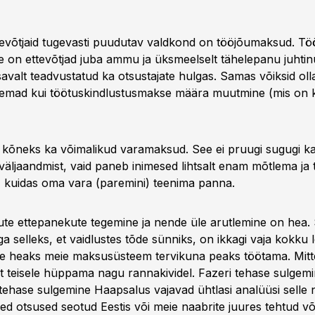
tevõtjaid tugevasti puudutav valdkond on tööjõumaksud. 
 on ettevõtjad juba ammu ja üksmeelselt tähelepanu juhti
savalt teadvustatud ka otsustajate hulgas. Samas võiksid olla
mad kui töötuskindlustusmakse määra muutmine (mis on 
kõneks ka võimalikud varamaksud. See ei pruugi sugugi k
äljaandmist, vaid paneb inimesed lihtsalt enam mõtlema ja
, kuidas oma vara (paremini) teenima panna.
ute ettepanekute tegemine ja nende üle arutlemine on hea. S
a selleks, et vaidlustes tõde sünniks, on ikkagi vaja kokku 
le heaks meie maksusüsteem tervikuna peaks töötama. Mitt
lt teisele hüppama nagu rannakividel. Fazeri tehase sulgemi
 tehase sulgemine Haapsalus vajavad ühtlasi analüüsi selle n
ed otsused seotud Eestis või meie naabrite juures tehtud v