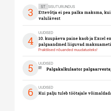
ST
SISUTURUNDUS
3
Ettevõtja ei pea palka maksma, kui
valulävest
UUDISED
4
10. kuupäeva paine kaob ja Excel en
palgaandmed liiguvad maksuameti
Praktilised nõuanded muudatusteks!
UUDISED
5
Palgakalkulaator palgaarvestaja
UUDISED
6
Kui palju tuleb töötajale võimalda