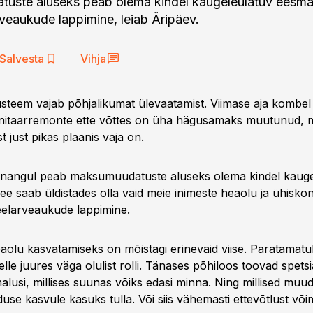
uste aluseks peab olema kindel kaugeleulatuv eesmär
rveaukude lappimine, leiab Äripäev.
Salvesta
Vihja
steem vajab põhjalikumat ülevaatamist. Viimase aja kombel
anitaarremonte ette võttes on üha hägusamaks muutunud, m
t just pikas plaanis vaja on.
nnangul peab maksumuudatuste aluseks olema kindel kauge
ee saab üldistades olla vaid meie inimeste heaolu ja ühisko
 eelarveaukude lappimine.
aolu kasvatamiseks on mõistagi erinevaid viise. Paratamatu
le juures väga olulist rolli. Tänases põhiloos toovad spetsial
alusi, millises suunas võiks edasi minna. Ning millised muu
use kasvule kasuks tulla. Või siis vähemasti ettevõtlust või