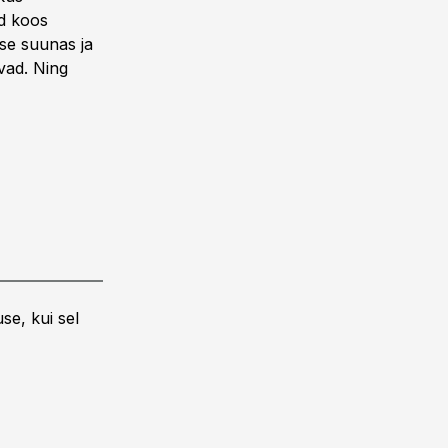
d koos
ise suunas ja
vad. Ning
se, kui sel