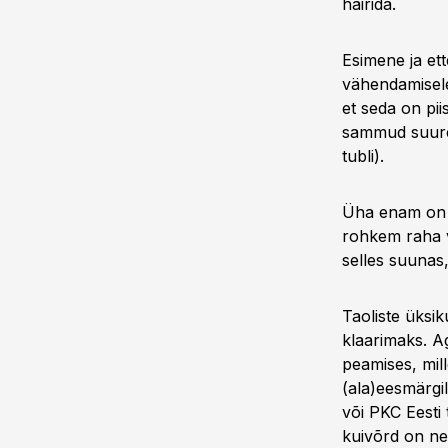
häirida.
Esimene ja et
vähendamisele
et seda on pii
sammud suure
tubli).
Üha enam on 
rohkem raha v
selles suunas
Taoliste üksik
klaarimaks. Ag
peamises, mil
(ala)eesmärgi
või PKC Eesti
kuivõrd on ne