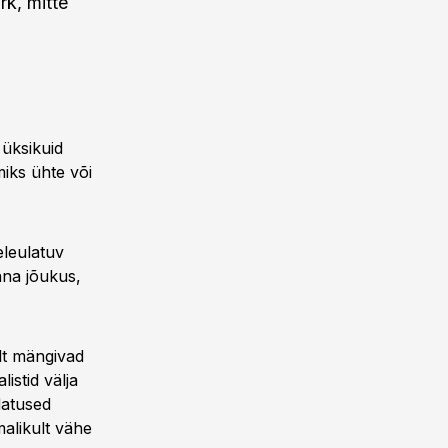
k, mitte
 üksikuid
iks ühte või
leulatuv
nna jõukus,
lt mängivad
istid välja
datused
malikult vähe