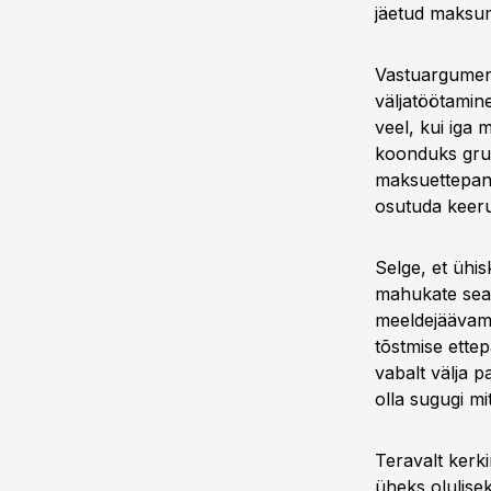
jäetud maksu
Vastuargument
väljatöötamin
veel, kui iga
koonduks grup
maksuettepan
osutuda keer
Selge, et ühi
mahukate sea
meeldejäävama
tõstmise ette
vabalt välja 
olla sugugi m
Teravalt kerki
üheks olulise