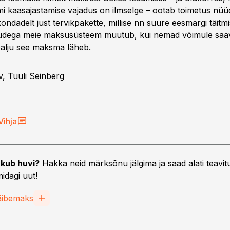
 kaasajastamise vajadus on ilmselge – ootab toimetus nüü
kondadelt just tervikpakette, millise nn suure eesmärgi täitm
mudega meie maksusüsteem muutub, kui nemad võimule saa
 palju see maksma läheb.
v, Tuuli Seinberg
Vihja
kub huvi?
Hakka neid märksõnu jälgima ja saad alati teavitu
idagi uut!
äibemaks