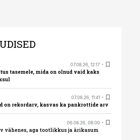
UDISED
07.08.26, 12:17
tus tasemele, mida on olnud vaid kaks
ksul
07.08.26, 11:41
id on rekordarv, kasvas ka pankrottide arv
06.08.26, 08:00
rv vähenes, aga tootlikkus ja ärikasum