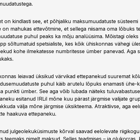
muudatustega.
 on kindlasti see, et põhjaliku maksumuudatuste süsteemi
e on mahukas ettevõtmine, et sellega niisama oma lõbuks teg
 muudatuse puhul peaks ka mõju analüüsima. Mõistagi oleks 
p sõltumatuid spetsialiste, kes kõik ühiskonnas vähegi üle
ekud kohe ilmekatesse numbritesse ümber panevad. Aga s
ukaks.
skonnas leiavad üksikud värvikad ettepanekud suuremat kõla
dusemuudatuste puhul käib arutelu lõpuks enamasti ühe-
 punkti ümber. See aga võib lubada näiteks tuluvabastuse
paneku esitanud IRLil mõne kuu pärast järgmise valijate gru
pakkuda välja mõne järgmise üksikteema. Atraktiivse, aga ee
itte haakuva ettepaneku.
nud julgeolekuküsimuste kõrval saavad eelolevate riigikogu 
ks teemaks nimelt maksud. Selles teadmises – ja olukorras, 