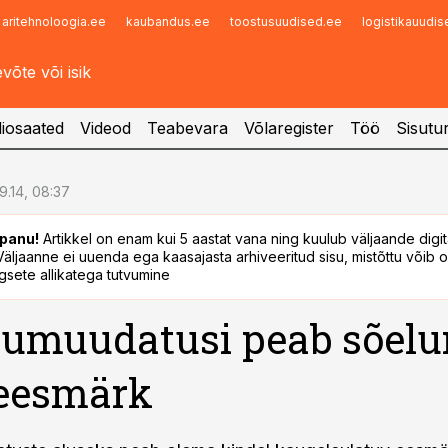
aritehnoloogia.ee
kaubandus.ee
toostusuudised.ee
logistikauudi
Infopank
Radar
iosaated
Videod
Teabevara
Võlaregister
Töö
Sisutu
9.14, 08:37
panu!
Artikkel on enam kui 5 aastat vana ning kuulub väljaande digi
. Väljaanne ei uuenda ega kaasajasta arhiveeritud sisu, mistõttu võib ol
sete allikatega tutvumine
umuudatusi peab sõel
 eesmärk