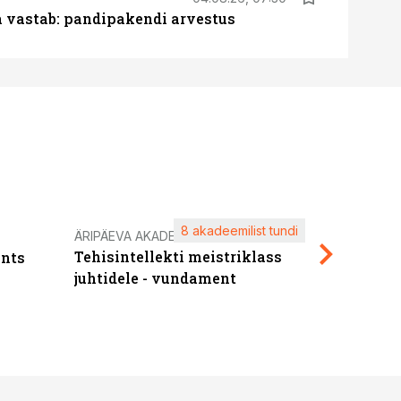
ja vastab: pandipakendi arvestus
8 akadeemilist tundi
Kasuta ä
ÄRIPÄEVA AKADEEMIA
Tehisintellekti meistriklass
nts
maksuva
juhtidele - vundament