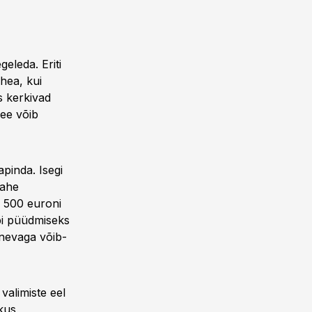
eleda. Eriti
hea, kui
s kerkivad
ee võib
pinda. Isegi
kahe
 500 euroni
pi püüdmiseks
lnevaga võib-
valimiste eel
kus