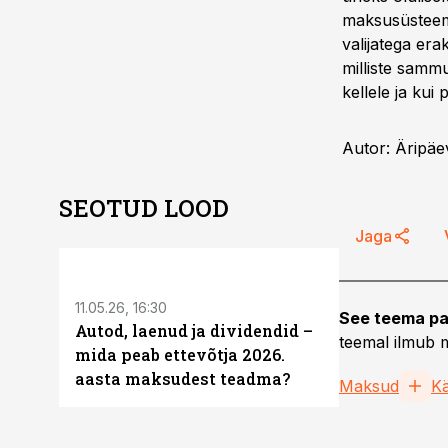
maksusüsteemi
valijatega era
milliste sam
kellele ja kui
Autor: Äripäe
SEOTUD LOOD
Jaga
ST
11.05.26, 16:30
See teema pa
Autod, laenud ja dividendid –
teemal ilmub m
mida peab ettevõtja 2026.
aasta maksudest teadma?
Maksud
K