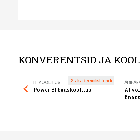
KONVERENTSID JA KOO
8 akadeemilist tundi
IT KOOLITUS
ÄRIPÄE
Power BI baaskoolitus
AI võ
finan