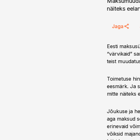
Maksumuudat
näiteks eela
Jaga
Eesti maksusü
“värvikaid” s
teist muudatus
Toimetuse hi
eesmärk. Ja s
mitte näiteks
Jõukuse ja he
aga maksud sel
erinevaid võim
võiksid majand