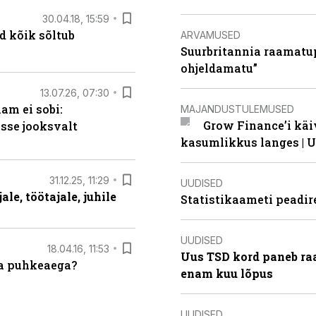
30.04.18, 15:59
d kõik sõltub
ARVAMUSED
Suurbritannia raamatu
ohjeldamatu”
13.07.26, 07:30
am ei sobi:
MAJANDUSTULEMUSED
Grow Finance’i käi
sse jooksvalt
kasumlikkus langes | U
31.12.25, 11:29
UUDISED
le, töötajale, juhile
Statistikaameti peadir
UUDISED
18.04.16, 11:53
Uus TSD kord paneb ra
da puhkeaega?
enam kuu lõpus
UUDISED