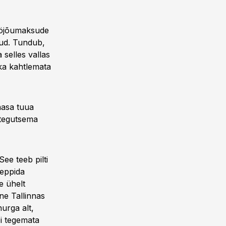
Tööjõumaksude
nud. Tundub,
 selles vallas
ka kahtlemata
aasa tuua
 tegutsema
ee teeb pilti
leppida
e ühelt
ne Tallinnas
urga alt,
õi tegemata