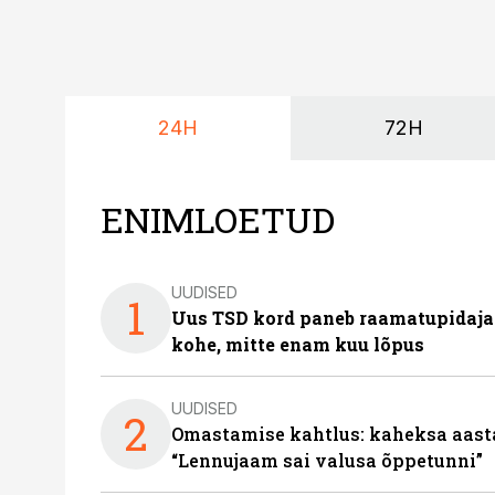
24H
72H
ENIMLOETUD
UUDISED
1
Uus TSD kord paneb raamatupidaj
kohe, mitte enam kuu lõpus
UUDISED
2
Omastamise kahtlus: kaheksa aastat 
“Lennujaam sai valusa õppetunni”