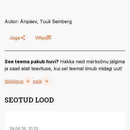
Autor: Äripäev, Tuuli Seinberg
Jaga
Vihja
See teema pakub huvi?
Hakka neid märksõnu jälgima
ja saad alati teavituse, kui sel teemal ilmub midagi uut!
tööõigus
palk
SEOTUD LOOD
ST
29.06.26, 10:33