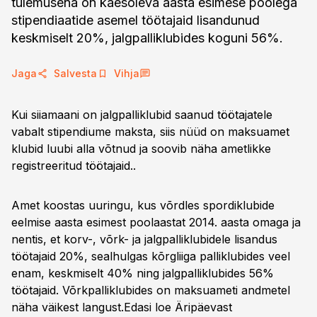
tulemusena on käesoleva aasta esimese poolega
stipendiaatide asemel töötajaid lisandunud
keskmiselt 20%, jalgpalliklubides koguni 56%.
Jaga
Salvesta
Vihja
Kui siiamaani on jalgpalliklubid saanud töötajatele
vabalt stipendiume maksta, siis nüüd on maksuamet
klubid luubi alla võtnud ja soovib näha ametlikke
registreeritud töötajaid..
Amet koostas uuringu, kus võrdles spordiklubide
eelmise aasta esimest poolaastat 2014. aasta omaga ja
nentis, et korv-, võrk- ja jalgpalliklubidele lisandus
töötajaid 20%, sealhulgas kõrgliiga palliklubides veel
enam, keskmiselt 40% ning jalgpalliklubides 56%
töötajaid. Võrkpalliklubides on maksuameti andmetel
näha väikest langust.Edasi loe
Äripäevast