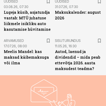
UUDISED
UUDISED
03.08.26, 07:30
31.07.26, 07:30
Lugeja küsib, asjatundja
Maksukalender: august
vastab: MTÜ juhatuse
2026
liikmele isikliku auto
kasutamise hüvitamine
ST
ARVAMUSED
SISUTURUNDUS
17.07.26, 08:00
11.05.26, 16:30
Meelis Mandel: kas
Autod, laenud ja
maksad käibemaksuga
dividendid – mida peab
või ilma
ettevõtja 2026. aasta
maksudest teadma?