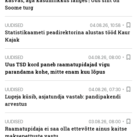
kasvas, aga kasumlikkus langes | Uus siht on
Soome turg
UUDISED
04.08.26, 10:58
Statistikaameti peadirektorina alustas tööd Kaur
Kajak
UUDISED
04.08.26, 08:00
Uus TSD kord paneb raamatupidajad vigu
parandama kohe, mitte enam kuu lõpus
UUDISED
04.08.26, 07:30
Lugeja küsib, asjatundja vastab: pandipakendi
arvestus
UUDISED
03.08.26, 08:00
Raamatupidaja ei saa olla ettevõtte ainus kaitse
maksepettuste vastu