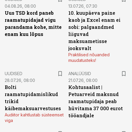
04.08.26, 08:00
13.07.26, 07:30
Uus TSD kord paneb
10. kuupäeva paine
raamatupidajad vigu
kaob ja Excel enam ei
parandama kohe, mitte
sobi: palgaandmed
enam kuu lõpus
liiguvad
maksuametisse
jooksvalt
Praktilised nõuanded
muudatusteks!
UUDISED
ANALÜÜSID
28.07.26, 08:00
21.07.26, 08:00
Bolti
Kohtusaalist
|
raamatupidamislikud
Petuarveid maksnud
trikid
raamatupidaja peab
käibemaksuarvestuses
hüvitama 37 000 eurot
Audiitor kahtlustab süsteemset
tööandjale
viga