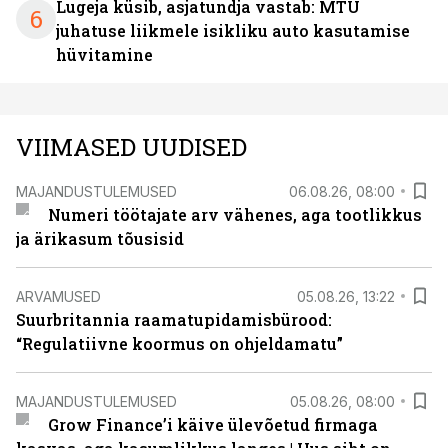
Lugeja küsib, asjatundja vastab: MTÜ
6
juhatuse liikmele isikliku auto kasutamise
hüvitamine
VIIMASED UUDISED
MAJANDUSTULEMUSED
06.08.26, 08:00
Numeri töötajate arv vähenes, aga tootlikkus
ja ärikasum tõusisid
ARVAMUSED
05.08.26, 13:22
Suurbritannia raamatupidamisbürood:
“Regulatiivne koormus on ohjeldamatu”
MAJANDUSTULEMUSED
05.08.26, 08:00
Grow Finance’i käive ülevõetud firmaga