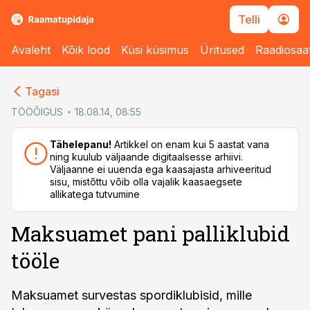
Telli
Avaleht
Kõik lood
Küsi küsimus
Üritused
Raadiosaa
cebook
cebook
Tagasi
Twitter)
Twitter)
TÖÖÕIGUS
18.08.14, 08:55
kedIn
kedIn
Tähelepanu!
Artikkel on enam kui 5 aastat vana
ning kuulub väljaande digitaalsesse arhiivi.
ail
ail
Väljaanne ei uuenda ega kaasajasta arhiveeritud
sisu, mistõttu võib olla vajalik kaasaegsete
k
k
allikatega tutvumine
Maksuamet pani palliklubid
tööle
Maksuamet survestas spordiklubisid, mille