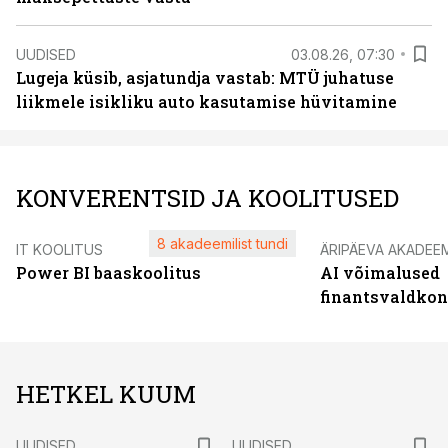
UUDISED
03.08.26, 07:30
Lugeja küsib, asjatundja vastab: MTÜ juhatuse
liikmele isikliku auto kasutamise hüvitamine
KONVERENTSID JA KOOLITUSED
8 akadeemilist tundi
IT KOOLITUS
ÄRIPÄEVA AKADEE
Power BI baaskoolitus
AI võimalused
finantsvaldko
HETKEL KUUM
UUDISED
UUDISED