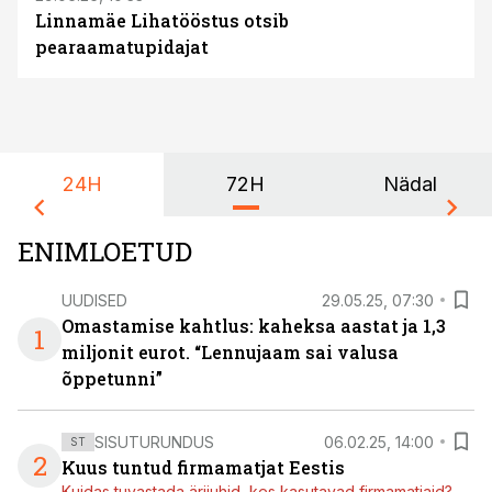
Linnamäe Lihatööstus otsib
pearaamatupidajat
24H
72H
Nädal
ENIMLOETUD
UUDISED
29.05.25, 07:30
Omastamise kahtlus: kaheksa aastat ja 1,3
1
miljonit eurot. “Lennujaam sai valusa
õppetunni”
SISUTURUNDUS
06.02.25, 14:00
ST
2
Kuus tuntud firmamatjat Eestis
Kuidas tuvastada ärijuhid, kes kasutavad firmamatjaid?