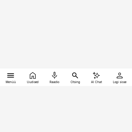
Menüü
Uudised
Raadio
Otsing
AI Chat
Logi sisse
Vana-Lõuna 39/1, 19094 Tallinn
(+372) 667 0111
raamatupidaja@raamatupidaja.ee