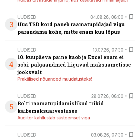
UUDISED
04.08.26, 08:00
3
Uus TSD kord paneb raamatupidajad vigu
parandama kohe, mitte enam kuu lõpus
UUDISED
13.07.26, 07:30
10. kuupäeva paine kaob ja Excel enam ei
4
sobi: palgaandmed liiguvad maksuametisse
jooksvalt
Praktilised nõuanded muudatusteks!
UUDISED
28.07.26, 08:00
Bolti raamatupidamislikud trikid
5
käibemaksuarvestuses
Audiitor kahtlustab süsteemset viga
UUDISED
03.08.26, 07:30