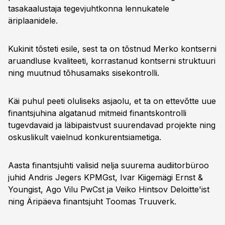
tasakaalustaja tegevjuhtkonna lennukatele
äriplaanidele.
Kukinit tõsteti esile, sest ta on tõstnud Merko kontserni
aruandluse kvaliteeti, korrastanud kontserni struktuuri
ning muutnud tõhusamaks sisekontrolli.
Käi puhul peeti oluliseks asjaolu, et ta on ettevõtte uue
finantsjuhina algatanud mitmeid finantskontrolli
tugevdavaid ja läbipaistvust suurendavad projekte ning
oskuslikult vaielnud konkurentsiametiga.
Aasta finantsjuhti valisid nelja suurema audiitorbüroo
juhid Andris Jegers KPMGst, Ivar Kiigemägi Ernst &
Youngist, Ago Vilu PwCst ja Veiko Hintsov Deloitte'ist
ning Äripäeva finantsjuht Toomas Truuverk.