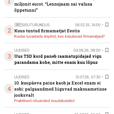
1
miljonit eurot. “Lennujaam sai valusa
õppetunni”
SISUTURUNDUS
06.02.25, 14:00
ST
2
Kuus tuntud firmamatjat Eestis
Kuidas tuvastada ärijuhid, kes kasutavad firmamatjaid?
UUDISED
04.08.26, 08:00
3
Uus TSD kord paneb raamatupidajad vigu
parandama kohe, mitte enam kuu lõpus
UUDISED
13.07.26, 07:30
10. kuupäeva paine kaob ja Excel enam ei
4
sobi: palgaandmed liiguvad maksuametisse
jooksvalt
Praktilised nõuanded muudatusteks!