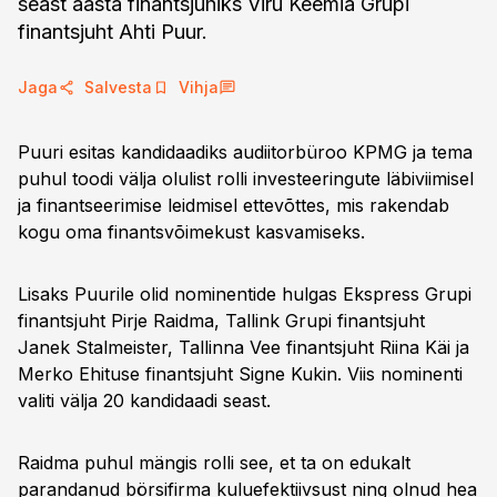
seast aasta finantsjuhiks Viru Keemia Grupi
finantsjuht Ahti Puur.
Jaga
Salvesta
Vihja
Puuri esitas kandidaadiks audiitorbüroo KPMG ja tema
puhul toodi välja olulist rolli investeeringute läbiviimisel
ja finantseerimise leidmisel ettevõttes, mis rakendab
kogu oma finantsvõimekust kasvamiseks.
Lisaks Puurile olid nominentide hulgas Ekspress Grupi
finantsjuht Pirje Raidma, Tallink Grupi finantsjuht
Janek Stalmeister, Tallinna Vee finantsjuht Riina Käi ja
Merko Ehituse finantsjuht Signe Kukin. Viis nominenti
valiti välja 20 kandidaadi seast.
Raidma puhul mängis rolli see, et ta on edukalt
parandanud börsifirma kuluefektiivsust ning olnud hea