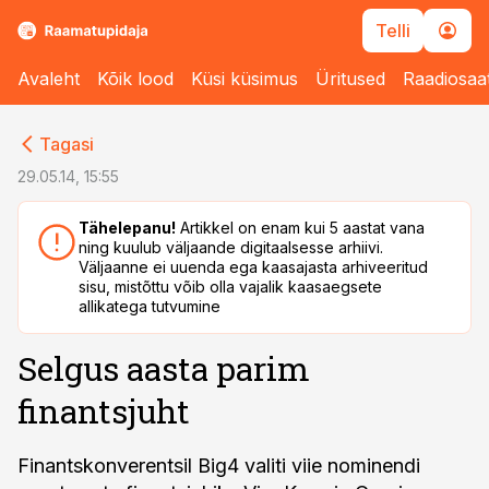
Telli
Avaleht
Kõik lood
Küsi küsimus
Üritused
Raadiosaa
cebook
cebook
Tagasi
Twitter)
Twitter)
29.05.14, 15:55
kedIn
kedIn
Tähelepanu!
Artikkel on enam kui 5 aastat vana
ning kuulub väljaande digitaalsesse arhiivi.
ail
ail
Väljaanne ei uuenda ega kaasajasta arhiveeritud
sisu, mistõttu võib olla vajalik kaasaegsete
k
k
allikatega tutvumine
Selgus aasta parim
finantsjuht
Finantskonverentsil Big4 valiti viie nominendi