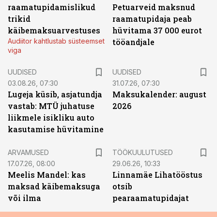
raamatupidamislikud
Petuarveid maksnud
trikid
raamatupidaja peab
käibemaksuarvestuses
hüvitama 37 000 eurot
Audiitor kahtlustab süsteemset
tööandjale
viga
UUDISED
UUDISED
03.08.26, 07:30
31.07.26, 07:30
Lugeja küsib, asjatundja
Maksukalender: august
vastab: MTÜ juhatuse
2026
liikmele isikliku auto
kasutamise hüvitamine
ST
ARVAMUSED
TÖÖKUULUTUSED
17.07.26, 08:00
29.06.26, 10:33
Meelis Mandel: kas
Linnamäe Lihatööstus
maksad käibemaksuga
otsib
või ilma
pearaamatupidajat