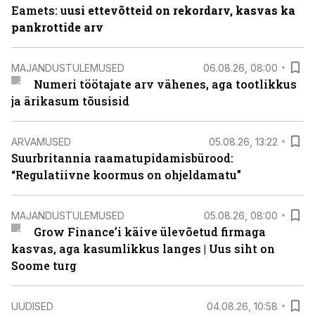
Eamets: u
usi ettevõtteid on rekordarv, kasvas ka
pankrottide arv
MAJANDUSTULEMUSED
06.08.26, 08:00
Numeri töötajate arv vähenes, aga tootlikkus
ja ärikasum tõusisid
ARVAMUSED
05.08.26, 13:22
Suurbritannia raamatupidamisbürood:
“Regulatiivne koormus on ohjeldamatu”
MAJANDUSTULEMUSED
05.08.26, 08:00
Grow Finance’i käive ülevõetud firmaga
kasvas, aga kasumlikkus langes | Uus siht on
Soome turg
UUDISED
04.08.26, 10:58