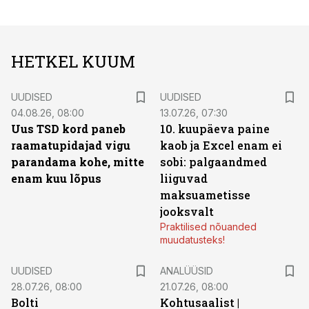
HETKEL KUUM
UUDISED
UUDISED
04.08.26, 08:00
13.07.26, 07:30
Uus TSD kord paneb
10. kuupäeva paine
raamatupidajad vigu
kaob ja Excel enam ei
parandama kohe, mitte
sobi: palgaandmed
enam kuu lõpus
liiguvad
maksuametisse
jooksvalt
Praktilised nõuanded
muudatusteks!
UUDISED
ANALÜÜSID
28.07.26, 08:00
21.07.26, 08:00
Bolti
Kohtusaalist
|