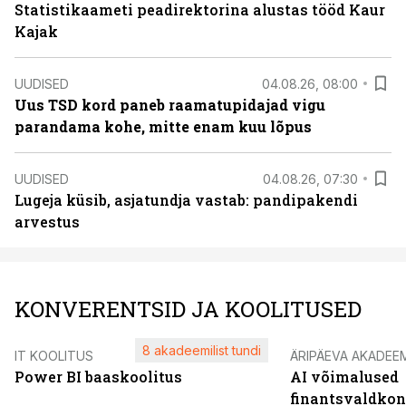
Statistikaameti peadirektorina alustas tööd Kaur
Kajak
UUDISED
04.08.26, 08:00
Uus TSD kord paneb raamatupidajad vigu
parandama kohe, mitte enam kuu lõpus
UUDISED
04.08.26, 07:30
Lugeja küsib, asjatundja vastab: pandipakendi
arvestus
KONVERENTSID JA KOOLITUSED
8 akadeemilist tundi
IT KOOLITUS
ÄRIPÄEVA AKADEE
Power BI baaskoolitus
AI võimalused
finantsvaldko