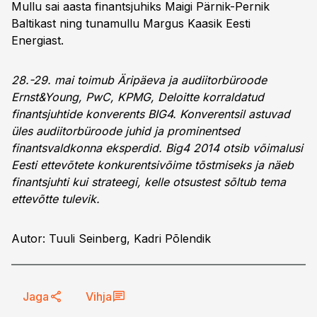
Mullu sai aasta finantsjuhiks Maigi Pärnik-Pernik
Baltikast ning tunamullu Margus Kaasik Eesti
Energiast.
28.-29. mai toimub Äripäeva ja audiitorbüroode
Ernst&Young, PwC, KPMG, Deloitte korraldatud
finantsjuhtide konverents BIG4. Konverentsil astuvad
üles audiitorbüroode juhid ja prominentsed
finantsvaldkonna eksperdid. Big4 2014 otsib võimalusi
Eesti ettevõtete konkurentsivõime tõstmiseks ja näeb
finantsjuhti kui strateegi, kelle otsustest sõltub tema
ettevõtte tulevik.
Autor: Tuuli Seinberg, Kadri Põlendik
Jaga
Vihja