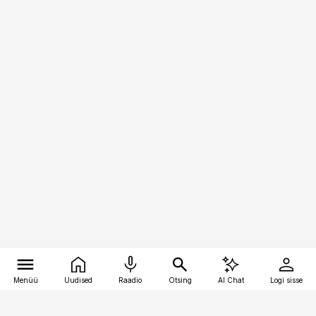
Menüü
Uudised
Raadio
Otsing
AI Chat
Logi sisse