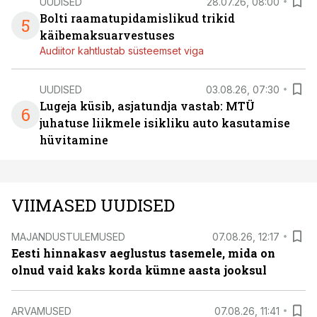
UUDISED
28.07.26, 08:00
Bolti raamatupidamislikud trikid
5
käibemaksuarvestuses
Audiitor kahtlustab süsteemset viga
UUDISED
03.08.26, 07:30
Lugeja küsib, asjatundja vastab: MTÜ
6
juhatuse liikmele isikliku auto kasutamise
hüvitamine
VIIMASED UUDISED
MAJANDUSTULEMUSED
07.08.26, 12:17
Eesti hinnakasv aeglustus tasemele, mida on
olnud vaid kaks korda kümne aasta jooksul
ARVAMUSED
07.08.26, 11:41