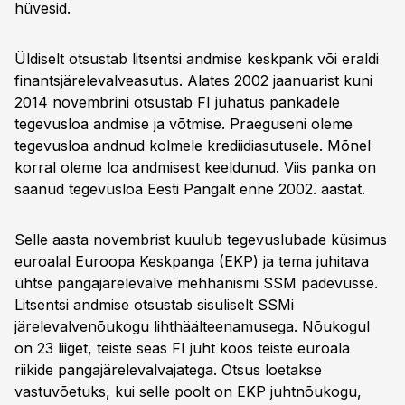
hüvesid.
Üldiselt otsustab litsentsi andmise keskpank või eraldi
finantsjärelevalveasutus. Alates 2002 jaanuarist kuni
2014 novembrini otsustab FI juhatus pankadele
tegevusloa andmise ja võtmise. Praeguseni oleme
tegevusloa andnud kolmele krediidiasutusele. Mõnel
korral oleme loa andmisest keeldunud. Viis panka on
saanud tegevusloa Eesti Pangalt enne 2002. aastat.
Selle aasta novembrist kuulub tegevuslubade küsimus
euroalal Euroopa Keskpanga (EKP) ja tema juhitava
ühtse pangajärelevalve mehhanismi SSM pädevusse.
Litsentsi andmise otsustab sisuliselt SSMi
järelevalvenõukogu lihthäälteenamusega. Nõukogul
on 23 liiget, teiste seas FI juht koos teiste euroala
riikide pangajärelevalvajatega. Otsus loetakse
vastuvõetuks, kui selle poolt on EKP juhtnõukogu,