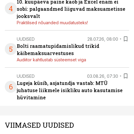
10. kuupäeva paine kaob ja Excel enam ei
4
sobi: palgaandmed liiguvad maksuametisse
jooksvalt
Praktilised nõuanded muudatusteks!
UUDISED
28.07.26, 08:00
Bolti raamatupidamislikud trikid
5
käibemaksuarvestuses
Audiitor kahtlustab süsteemset viga
UUDISED
03.08.26, 07:30
Lugeja küsib, asjatundja vastab: MTÜ
6
juhatuse liikmele isikliku auto kasutamise
hüvitamine
VIIMASED UUDISED