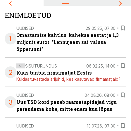
ENIMLOETUD
UUDISED
29.05.25, 07:30
Omastamise kahtlus: kaheksa aastat ja 1,3
1
miljonit eurot. “Lennujaam sai valusa
õppetunni”
SISUTURUNDUS
06.02.25, 14:00
ST
2
Kuus tuntud firmamatjat Eestis
Kuidas tuvastada ärijuhid, kes kasutavad firmamatjaid?
UUDISED
04.08.26, 08:00
3
Uus TSD kord paneb raamatupidajad vigu
parandama kohe, mitte enam kuu lõpus
UUDISED
13.07.26, 07:30