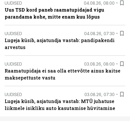
UUDISED
04.08.26, 08:00
Uus TSD kord paneb raamatupidajad vigu
parandama kohe, mitte enam kuu lõpus
UUDISED
04.08.26, 07:30
Lugeja küsib, asjatundja vastab: pandipakendi
arvestus
UUDISED
03.08.26, 08:00
Raamatupidaja ei saa olla ettevõtte ainus kaitse
maksepettuste vastu
UUDISED
03.08.26, 07:30
Lugeja küsib, asjatundja vastab: MTÜ juhatuse
liikmele isikliku auto kasutamise hüvitamine