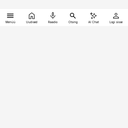
Menüü
Uudised
Raadio
Otsing
AI Chat
Logi sisse
Vana-Lõuna 39/1, 19094 Tallinn
(+372) 667 0111
raamatupidaja@raamatupidaja.ee
Telli
Reklaam
Firmast
Sisu kasutamisõigused
Ajakirjaniku
eetikakoodeks
Üldtingimused
Privaatsustingimused
Küpsiste poliitika
KKK