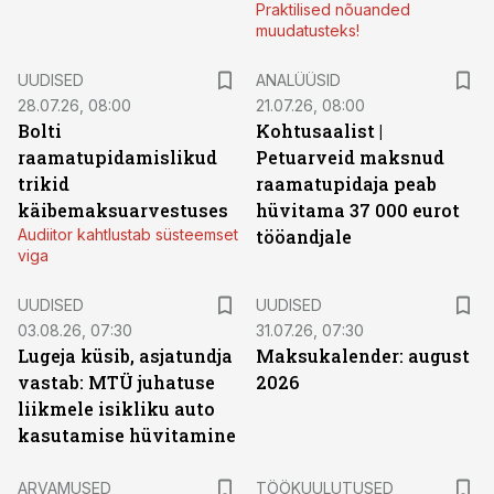
Praktilised nõuanded
muudatusteks!
UUDISED
ANALÜÜSID
28.07.26, 08:00
21.07.26, 08:00
Bolti
Kohtusaalist
|
raamatupidamislikud
Petuarveid maksnud
trikid
raamatupidaja peab
käibemaksuarvestuses
hüvitama 37 000 eurot
Audiitor kahtlustab süsteemset
tööandjale
viga
UUDISED
UUDISED
03.08.26, 07:30
31.07.26, 07:30
Lugeja küsib, asjatundja
Maksukalender: august
vastab: MTÜ juhatuse
2026
liikmele isikliku auto
kasutamise hüvitamine
ST
ARVAMUSED
TÖÖKUULUTUSED