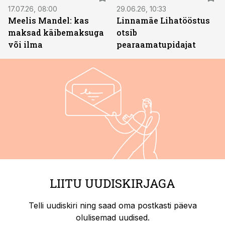
17.07.26, 08:00
29.06.26, 10:33
Meelis Mandel: kas
Linnamäe Lihatööstus
maksad käibemaksuga
otsib
või ilma
pearaamatupidajat
LIITU UUDISKIRJAGA
Telli uudiskiri ning saad oma postkasti päeva
olulisemad uudised.