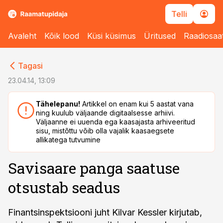
Telli
Avaleht
Kõik lood
Küsi küsimus
Üritused
Raadiosaa
cebook
cebook
Tagasi
Twitter)
Twitter)
23.04.14, 13:09
kedIn
kedIn
Tähelepanu!
Artikkel on enam kui 5 aastat vana
ning kuulub väljaande digitaalsesse arhiivi.
ail
ail
Väljaanne ei uuenda ega kaasajasta arhiveeritud
sisu, mistõttu võib olla vajalik kaasaegsete
k
k
allikatega tutvumine
Savisaare panga saatuse
otsustab seadus
Finantsinspektsiooni juht Kilvar Kessler kirjutab,