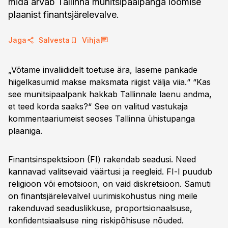
mida arvab Tallinna munitsipaalpanga loomise
plaanist finantsjärelevalve.
Jaga
Salvesta
Vihja
„Võtame invaliididelt toetuse ära, laseme pankade
hiigelkasumid makse maksmata riigist välja viia.“ “Kas
see munitsipaalpank hakkab Tallinnale laenu andma,
et teed korda saaks?“ See on valitud vastukaja
kommentaariumeist seoses Tallinna ühistupanga
plaaniga.
Finantsinspektsioon (FI) rakendab seadusi. Need
kannavad valitsevaid väärtusi ja reegleid. FI-l puudub
religioon või emotsioon, on vaid diskretsioon. Samuti
on finantsjärelevalvel uurimiskohustus ning meile
rakenduvad seaduslikkuse, proportsionaalsuse,
konfidentsiaalsuse ning riskipõhisuse nõuded.