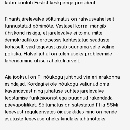
kuhu kuulub Eestist keskpanga president.
Finantsjärelevalve sõltumatus on rahvusvaheliselt
tunnustatud põhimõte. Vastasel korral mängib
ühiskond riskiga, et järelevalve ei toimu mitte
demokraatlikus protsessis kehtestatud seaduste
kohaselt, vaid tegevust asub suunama selle väline
poliitika. Halval juhul on tulemuseks probleemide
lahendamine ühise rahakoti arvelt.
Aja jooksul on FI nõukogu juhtinud viie eri erakonna
esindajad. Kordagi ei ole nõukogu väljunud oma
kavandavast ning juhatuse suhtes järelevalve
teostamise funktsioonist ega püüdnud rakendada
päevapoliitikat. Sõltumatus on sätestatud FI ja SSMi
tegevust reguleerivates õigusaktides ning on nende
asutuste tegevuse üheks kindlaks juhtmõtteks.