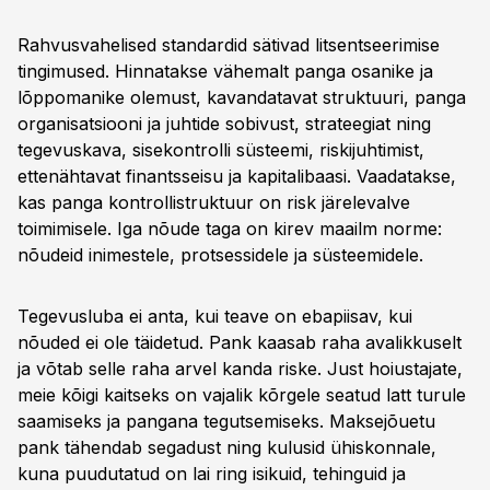
Rahvusvahelised standardid sätivad litsentseerimise
tingimused. Hinnatakse vähemalt panga osanike ja
lõppomanike olemust, kavandatavat struktuuri, panga
organisatsiooni ja juhtide sobivust, strateegiat ning
tegevuskava, sisekontrolli süsteemi, riskijuhtimist,
ettenähtavat finantsseisu ja kapitalibaasi. Vaadatakse,
kas panga kontrollistruktuur on risk järelevalve
toimimisele. Iga nõude taga on kirev maailm norme:
nõudeid inimestele, protsessidele ja süsteemidele.
Tegevusluba ei anta, kui teave on ebapiisav, kui
nõuded ei ole täidetud. Pank kaasab raha avalikkuselt
ja võtab selle raha arvel kanda riske. Just hoiustajate,
meie kõigi kaitseks on vajalik kõrgele seatud latt turule
saamiseks ja pangana tegutsemiseks. Maksejõuetu
pank tähendab segadust ning kulusid ühiskonnale,
kuna puudutatud on lai ring isikuid, tehinguid ja