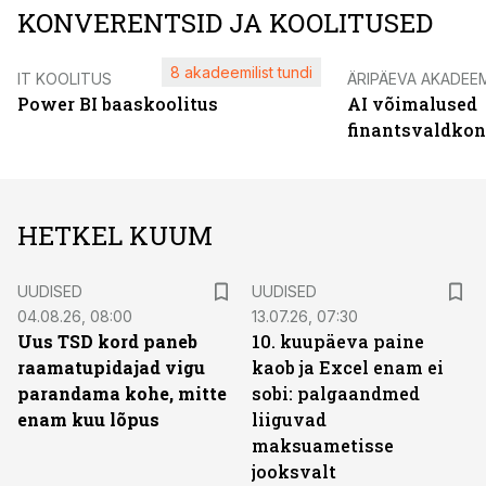
KONVERENTSID JA KOOLITUSED
8 akadeemilist tundi
IT KOOLITUS
ÄRIPÄEVA AKADEE
Power BI baaskoolitus
AI võimalused
finantsvaldko
HETKEL KUUM
UUDISED
UUDISED
04.08.26, 08:00
13.07.26, 07:30
Uus TSD kord paneb
10. kuupäeva paine
raamatupidajad vigu
kaob ja Excel enam ei
parandama kohe, mitte
sobi: palgaandmed
enam kuu lõpus
liiguvad
maksuametisse
jooksvalt