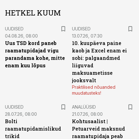
HETKEL KUUM
UUDISED
UUDISED
04.08.26, 08:00
13.07.26, 07:30
Uus TSD kord paneb
10. kuupäeva paine
raamatupidajad vigu
kaob ja Excel enam ei
parandama kohe, mitte
sobi: palgaandmed
enam kuu lõpus
liiguvad
maksuametisse
jooksvalt
Praktilised nõuanded
muudatusteks!
UUDISED
ANALÜÜSID
28.07.26, 08:00
21.07.26, 08:00
Bolti
Kohtusaalist
|
raamatupidamislikud
Petuarveid maksnud
trikid
raamatupidaja peab