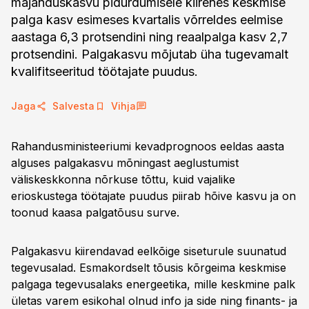
majanduskasvu pidurdumisele kiirenes keskmise
palga kasv esimeses kvartalis võrreldes eelmise
aastaga 6,3 protsendini ning reaalpalga kasv 2,7
protsendini. Palgakasvu mõjutab üha tugevamalt
kvalifitseeritud töötajate puudus.
Jaga
Salvesta
Vihja
Rahandusministeeriumi kevadprognoos eeldas aasta
alguses palgakasvu mõningast aeglustumist
väliskeskkonna nõrkuse tõttu, kuid vajalike
erioskustega töötajate puudus piirab hõive kasvu ja on
toonud kaasa palgatõusu surve.
Palgakasvu kiirendavad eelkõige siseturule suunatud
tegevusalad. Esmakordselt tõusis kõrgeima keskmise
palgaga tegevusalaks energeetika, mille keskmine palk
ületas varem esikohal olnud info ja side ning finants- ja