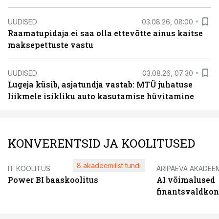
UUDISED
03.08.26, 08:00
Raamatupidaja ei saa olla ettevõtte ainus kaitse
maksepettuste vastu
UUDISED
03.08.26, 07:30
Lugeja küsib, asjatundja vastab: MTÜ juhatuse
liikmele isikliku auto kasutamise hüvitamine
KONVERENTSID JA KOOLITUSED
8 akadeemilist tundi
IT KOOLITUS
ÄRIPÄEVA AKADEE
Power BI baaskoolitus
AI võimalused
finantsvaldko