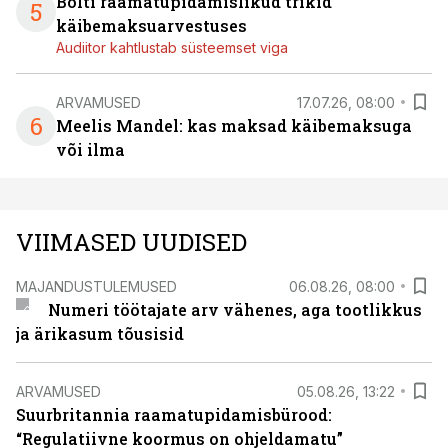
Bolti raamatupidamislikud trikid
5
käibemaksuarvestuses
Audiitor kahtlustab süsteemset viga
ARVAMUSED
17.07.26, 08:00
6
Meelis Mandel: kas maksad käibemaksuga
või ilma
VIIMASED UUDISED
MAJANDUSTULEMUSED
06.08.26, 08:00
Numeri töötajate arv vähenes, aga tootlikkus
ja ärikasum tõusisid
ARVAMUSED
05.08.26, 13:22
Suurbritannia raamatupidamisbürood:
“Regulatiivne koormus on ohjeldamatu”