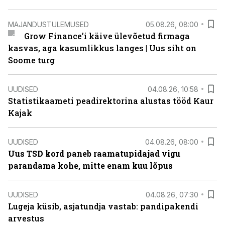
MAJANDUSTULEMUSED
05.08.26, 08:00
Grow Finance’i käive ülevõetud firmaga
kasvas, aga kasumlikkus langes | Uus siht on
Soome turg
UUDISED
04.08.26, 10:58
Statistikaameti peadirektorina alustas tööd Kaur
Kajak
UUDISED
04.08.26, 08:00
Uus TSD kord paneb raamatupidajad vigu
parandama kohe, mitte enam kuu lõpus
UUDISED
04.08.26, 07:30
Lugeja küsib, asjatundja vastab: pandipakendi
arvestus