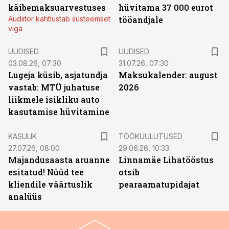
käibemaksuarvestuses
hüvitama 37 000 eurot
Audiitor kahtlustab süsteemset
tööandjale
viga
UUDISED
UUDISED
03.08.26, 07:30
31.07.26, 07:30
Lugeja küsib, asjatundja
Maksukalender: august
vastab: MTÜ juhatuse
2026
liikmele isikliku auto
kasutamise hüvitamine
ST
KASULIK
TÖÖKUULUTUSED
27.07.26, 08:00
29.06.26, 10:33
Majandusaasta aruanne
Linnamäe Lihatööstus
esitatud! Nüüd tee
otsib
kliendile väärtuslik
pearaamatupidajat
analüüs