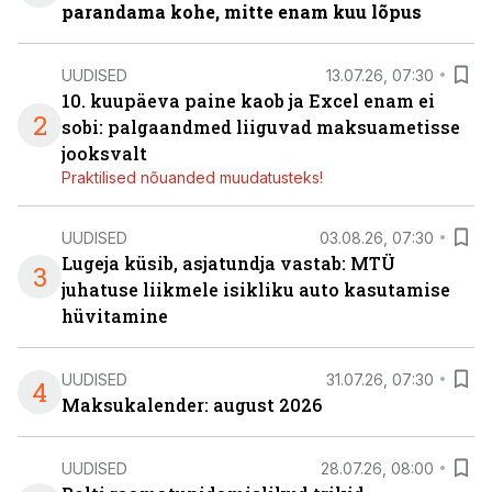
parandama kohe, mitte enam kuu lõpus
UUDISED
13.07.26, 07:30
10. kuupäeva paine kaob ja Excel enam ei
2
sobi: palgaandmed liiguvad maksuametisse
jooksvalt
Praktilised nõuanded muudatusteks!
UUDISED
03.08.26, 07:30
Lugeja küsib, asjatundja vastab: MTÜ
3
juhatuse liikmele isikliku auto kasutamise
hüvitamine
UUDISED
31.07.26, 07:30
4
Maksukalender: august 2026
UUDISED
28.07.26, 08:00