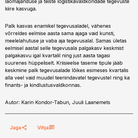
laomajanduse ja teiste logistikavaldkondade tegevuste
kiire kasvuga.
Palk kasvas enamikel tegevusaladel, vähenes
võrreldes eelmise aasta sama ajaga vaid kunsti,
meelelahutuse ja vaba aja tegevusalal. Samas ületas
eelmisel aastal selle tegevusala palgakasv keskmist
palgakasvu igal kvartalil ning just aasta tagasi
suurenes hüppeliselt. Kriisieelse taseme tipule jääb
keskmine palk tegevusalade lõikes esimeses kvartalis
alla veel vaid muudel teenindavatel tegevustel ning ka
finants- ja kindlustusvaldkonnas.
Autor: Karin Kondor-Tabun, Juuli Laanemets
Jaga
Vihja