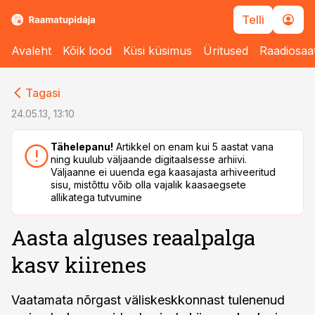
Telli
Avaleht
Kõik lood
Küsi küsimus
Üritused
Raadiosaa
cebook
cebook
Tagasi
Twitter)
Twitter)
24.05.13, 13:10
kedIn
kedIn
Tähelepanu!
Artikkel on enam kui 5 aastat vana
ning kuulub väljaande digitaalsesse arhiivi.
ail
ail
Väljaanne ei uuenda ega kaasajasta arhiveeritud
sisu, mistõttu võib olla vajalik kaasaegsete
k
k
allikatega tutvumine
Aasta alguses reaalpalga
kasv kiirenes
Vaatamata nõrgast väliskeskkonnast tulenenud