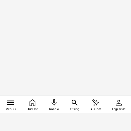
Menüü
Uudised
Raadio
Otsing
AI Chat
Logi sisse