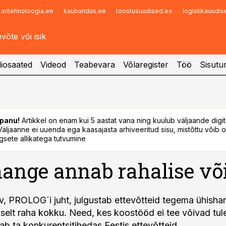
aritehnoloogia.ee
kaubandus.ee
toostusuudised.ee
logistikauudi
Infopank
Radar
iosaated
Videod
Teabevara
Võlaregister
Töö
Sisutu
panu!
Artikkel on enam kui 5 aastat vana ning kuulub väljaande digi
. Väljaanne ei uuenda ega kaasajasta arhiveeritud sisu, mistõttu võib ol
sete allikatega tutvumine
ange annab rahalise võ
v, PROLOG´i juht, julgustab ettevõtteid tegema ühishan
liselt raha kokku. Need, kes koostööd ei tee võivad tul
tab ta konkurentsitihedas Eestis ettevõtteid.