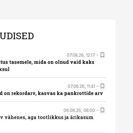
UDISED
07.08.26, 12:17
tus tasemele, mida on olnud vaid kaks
ksul
07.08.26, 11:41
id on rekordarv, kasvas ka pankrottide arv
06.08.26, 08:00
rv vähenes, aga tootlikkus ja ärikasum