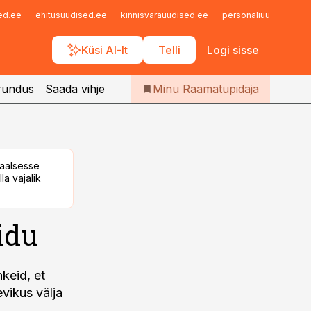
Iseteenindus
sed.ee
ehitusuudised.ee
kinnisvarauudised.ee
personaliuudised.ee
Telli Raamatupidaja
Küsi AI-lt
Telli
Logi sisse
rundus
Saada vihje
Minu Raamatupidaja
taalsesse
la vajalik
idu
keid, et
evikus välja