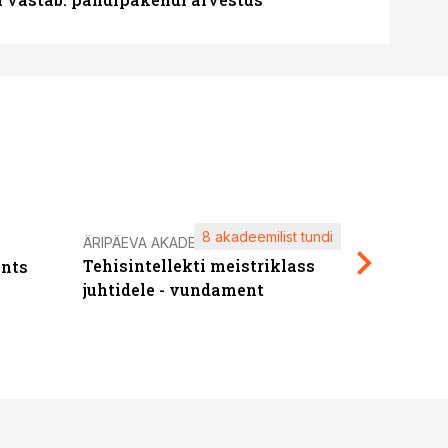
8 akadeemilist tundi
Kasuta ä
ÄRIPÄEVA AKADEEMIA
Tehisintellekti meistriklass
nts
maksuva
juhtidele - vundament