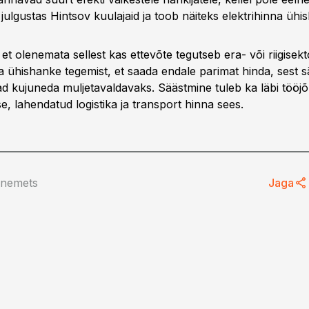
julgustas Hintsov kuulajaid ja toob näiteks elektrihinna ühi
 et olenemata sellest kas ettevõte tegutseb era- või riigisekt
a ühishanke tegemist, et saada endale parimat hinda, sest s
 kujuneda muljetavaldavaks. Säästmine tuleb ka läbi tööjõ
e, lahendatud logistika ja transport hinna sees.
anemets
Jaga