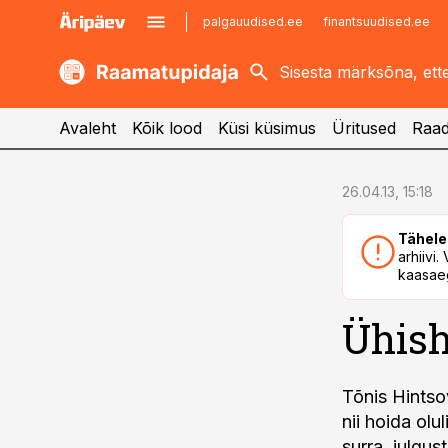
palgauudised.ee
finantsuudised.ee
kaubandus.ee
imelineajalugu.ee
kinnisvarauudised.ee
imelineteadus.ee
Avaleht
Kõik lood
Küsi küsimus
Üritused
Raad
cebook
cebook
26.04.13, 15:18
Twitter)
Twitter)
Tähele
kedIn
kedIn
arhiivi
kaasaeg
ail
ail
Ühish
k
k
Tõnis Hintso
nii hoida olu
surra, julgus