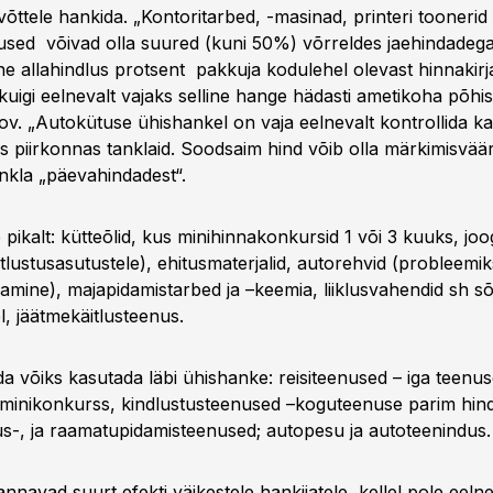
evõttele hankida. „Kontoritarbed, -masinad, printeri tooneri
sed võivad olla suured (kuni 50%) võrreldes jaehindadega
e allahindlus protsent pakkuja kodulehel olevast hinnakirja
uigi eelnevalt vajaks selline hange hädasti ametikoha põhist
sov. „Autokütuse ühishankel on vaja eelnevalt kontrollida k
 piirkonnas tanklaid. Soodsaim hind võib olla märkimisväär
ankla „päevahindadest“.
 pikalt: kütteõlid, kus minihinnakonkursid 1 või 3 kuuks, joog
itlustusasutustele), ehitusmaterjalid, autorehvid (probleemik
damine), majapidamistarbed ja –keemia, liiklusvahendid sh s
, jäätmekäitlusteenus.
a võiks kasutada läbi ühishanke: reisiteenused – iga teenu
minikonkurss, kindlustusteenused –koguteenuse parim hind,
tus-, ja raamatupidamisteenused; autopesu ja autoteenindus.
navad suurt efekti väikestele hankijatele, kellel pole eeln