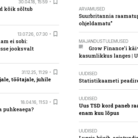
30.04.18, 15:59
d kõik sõltub
ARVAMUSED
Suurbritannia raamatu
ohjeldamatu”
13.07.26, 07:30
am ei sobi:
MAJANDUSTULEMUSED
Grow Finance’i käi
sse jooksvalt
kasumlikkus langes | U
31.12.25, 11:29
UUDISED
le, töötajale, juhile
Statistikaameti peadir
UUDISED
18.04.16, 11:53
Uus TSD kord paneb ra
da puhkeaega?
enam kuu lõpus
UUDISED
Lugeja küsib, asjatund