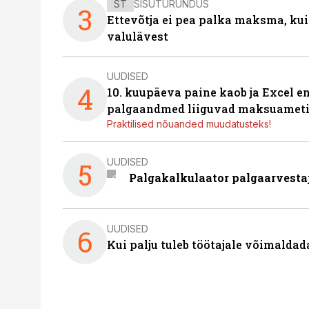
ST
SISUTURUNDUS
3
Ettevõtja ei pea palka maksma, kui
valulävest
UUDISED
4
10. kuupäeva paine kaob ja Excel en
palgaandmed liiguvad maksuameti
Praktilised nõuanded muudatusteks!
UUDISED
5
Palgakalkulaator palgaarvestaja
UUDISED
6
Kui palju tuleb töötajale võimalda