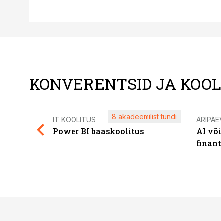
KONVERENTSID JA KOO
8 akadeemilist tundi
IT KOOLITUS
ÄRIPÄE
Power BI baaskoolitus
AI võ
finan