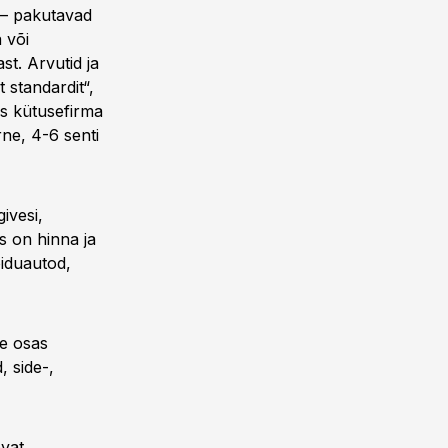
d – pakutavad
 või
st. Arvutid ja
 standardit“,
as kütusefirma
ne, 4-6 senti
ivesi,
s on hinna ja
õiduautod,
se osas
 side-,
evat