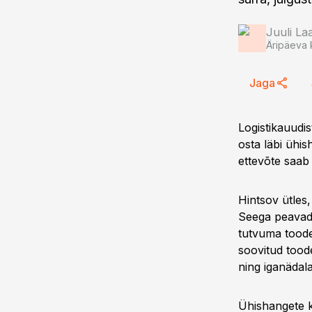
Juuli L
Äripäeva 
Jaga
Logistikauudis
osta läbi ühis
ettevõte saab
Hintsov ütles,
Seega peavad 
tutvuma toodet
soovitud tood
ning iganädala
Ühishangete k