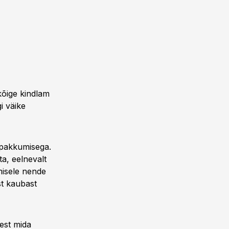
kõige kindlam
i väike
a pakkumisega.
a, eelnevalt
dmisele nende
st kaubast
test mida