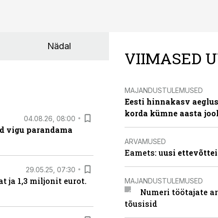
Nädal
VIIMASED U
MAJANDUSTULEMUSED
Eesti hinnakasv aeglus
korda kümne aasta joo
04.08.26, 08:00
ad vigu parandama
ARVAMUSED
Eamets: u
usi ettevõtte
29.05.25, 07:30
ja 1,3 miljonit eurot.
MAJANDUSTULEMUSED
Numeri töötajate a
tõusisid