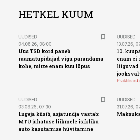
HETKEL KUUM
UUDISED
UUDISED
04.08.26, 08:00
13.07.26, 0
Uus TSD kord paneb
10. kuup
raamatupidajad vigu parandama
enam ei 
kohe, mitte enam kuu lõpus
liiguvad
jooksval
Praktilise
UUDISED
UUDISED
03.08.26, 07:30
31.07.26, 0
Lugeja küsib, asjatundja vastab:
Maksukal
MTÜ juhatuse liikmele isikliku
auto kasutamise hüvitamine