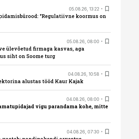
05.08.26, 13:22
pidamisbürood: “Regulatiivne koormus on
05.08.26, 08:00
ve ülevõetud firmaga kasvas, aga
us siht on Soome turg
04.08.26, 10:58
ektorina alustas tööd Kaur Kajak
04.08.26, 08:00
amatupidajad vigu parandama kohe, mitte
04.08.26, 07:30
ja vastab: pandipakendi arvestus