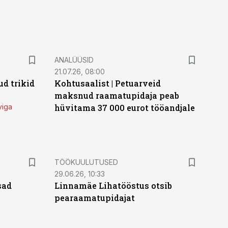
ANALÜÜSID
21.07.26, 08:00
d trikid
Kohtusaalist
|
Petuarveid
maksnud raamatupidaja peab
viga
hüvitama 37 000 eurot tööandjale
ST
TÖÖKUULUTUSED
29.06.26, 10:33
sad
Linnamäe Lihatööstus otsib
pearaamatupidajat