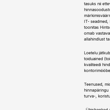
tasuks nii ett
hinnasoodustu
märkimisväärn
IT- seadmed, k
toonitas Hint
omab vastavas
allahindlust t
Loetelu jätkub
toiduained (to
kvaliteedi hin
kontorimööbel
Teenused, mid
hinnapäringu 
turva-, koris
„Ühishanked an