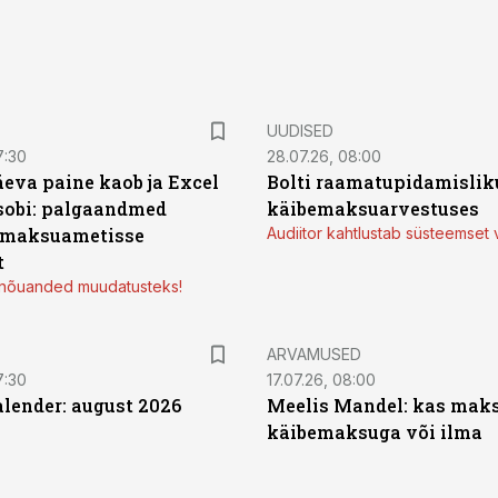
UUDISED
7:30
28.07.26, 08:00
äeva paine kaob ja Excel
Bolti raamatupidamisliku
sobi: palgaandmed
käibemaksuarvestuses
 maksuametisse
Audiitor kahtlustab süsteemset 
t
d nõuanded muudatusteks!
ARVAMUSED
7:30
17.07.26, 08:00
ender: august 2026
Meelis Mandel: kas mak
käibemaksuga või ilma