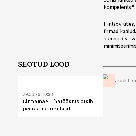
kompetentsi“, 
Hintsov ütles,
firmad kaalud
summad võivad
minimiseerimis
SEOTUD LOOD
ST
Juuli La
29.06.26, 10:33
Linnamäe Lihatööstus otsib
pearaamatupidajat