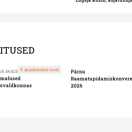
LITUSED
8 akadeemilist tundi
Pärnu
VA AKADEEMIA
imalused
Raamatupidamiskonvere
tsvaldkonnas
2026