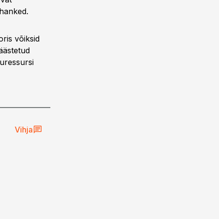
shanked.
oris võiksid
äästetud
uressursi
Vihja