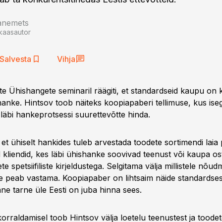
aanemets
kaasautor
Salvesta
Vihja
te Ühishangete seminaril räägiti, et standardseid kaupu on 
hanke. Hintsov toob näiteks koopiapaberi tellimuse, kus iseg
 läbi hankeprotsessi suurettevõtte hinda.
 et ühiselt hankides tuleb arvestada toodete sortimendi lai
kliendid, kes läbi ühishanke soovivad teenust või kaupa ost
e spetsiifiliste kirjeldustega. Selgitama välja millistele nõu
e peab vastama. Koopiapaber on lihtsaim näide standardse
ne tarne üle Eesti on juba hinna sees.
orraldamisel toob Hintsov välja loetelu teenustest ja toode