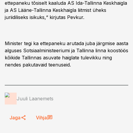
ettepaneku tõsiselt kaaluda AS Ida-Tallinna Keskhaigla
ja AS Lääne-Tallinna Keskhaigla liitmist üheks
juriidiliseks isikuks,“ kirjutas Pevkur.
Minister tegi ka ettepaneku arutada juba järgmise aasta
alguses Sotsiaalministeeriumi ja Tallinna linna koostöös
kõikide Tallinnas asuvate haiglate tulevikku ning
nendes pakutavaid teenuseid.
Juuli Laanemets
Jaga
Vihja