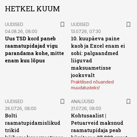
HETKEL KUUM
UUDISED
UUDISED
04.08.26, 08:00
13.07.26, 07:30
Uus TSD kord paneb
10. kuupäeva paine
raamatupidajad vigu
kaob ja Excel enam ei
parandama kohe, mitte
sobi: palgaandmed
enam kuu lõpus
liiguvad
maksuametisse
jooksvalt
Praktilised nõuanded
muudatusteks!
UUDISED
ANALÜÜSID
28.07.26, 08:00
21.07.26, 08:00
Bolti
Kohtusaalist
|
raamatupidamislikud
Petuarveid maksnud
trikid
raamatupidaja peab