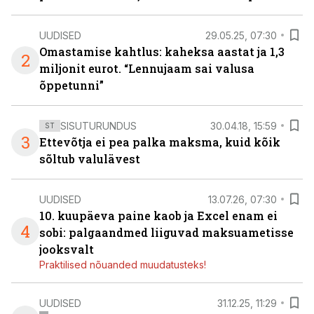
UUDISED
29.05.25, 07:30
Omastamise kahtlus: kaheksa aastat ja 1,3
2
miljonit eurot. “Lennujaam sai valusa
õppetunni”
SISUTURUNDUS
30.04.18, 15:59
ST
3
Ettevõtja ei pea palka maksma, kuid kõik
sõltub valulävest
UUDISED
13.07.26, 07:30
10. kuupäeva paine kaob ja Excel enam ei
4
sobi: palgaandmed liiguvad maksuametisse
jooksvalt
Praktilised nõuanded muudatusteks!
UUDISED
31.12.25, 11:29