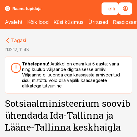
Telli
Avaleht
Kõik lood
Küsi küsimus
Üritused
Raadiosaa
cebook
cebook
Tagasi
Twitter)
Twitter)
11.12.12, 11:48
kedIn
kedIn
Tähelepanu!
Artikkel on enam kui 5 aastat vana
ning kuulub väljaande digitaalsesse arhiivi.
ail
ail
Väljaanne ei uuenda ega kaasajasta arhiveeritud
sisu, mistõttu võib olla vajalik kaasaegsete
k
k
allikatega tutvumine
Sotsiaalministeerium soovib
ühendada Ida-Tallinna ja
Lääne-Tallinna keskhaigla