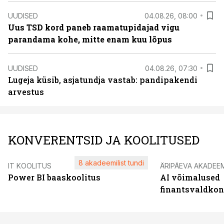
UUDISED
04.08.26, 08:00
Uus TSD kord paneb raamatupidajad vigu
parandama kohe, mitte enam kuu lõpus
UUDISED
04.08.26, 07:30
Lugeja küsib, asjatundja vastab: pandipakendi
arvestus
KONVERENTSID JA KOOLITUSED
8 akadeemilist tundi
IT KOOLITUS
ÄRIPÄEVA AKADEE
Power BI baaskoolitus
AI võimalused
finantsvaldko