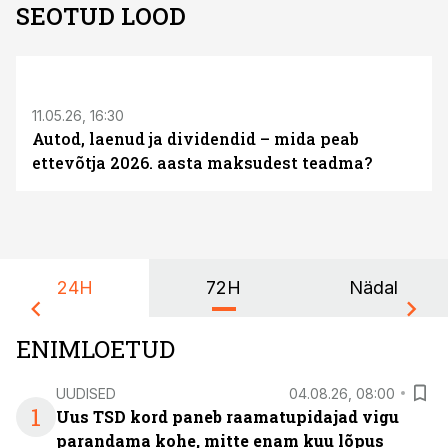
SEOTUD LOOD
ST
11.05.26, 16:30
Autod, laenud ja dividendid – mida peab
ettevõtja 2026. aasta maksudest teadma?
24H
72H
Nädal
ENIMLOETUD
UUDISED
04.08.26, 08:00
1
Uus TSD kord paneb raamatupidajad vigu
parandama kohe, mitte enam kuu lõpus