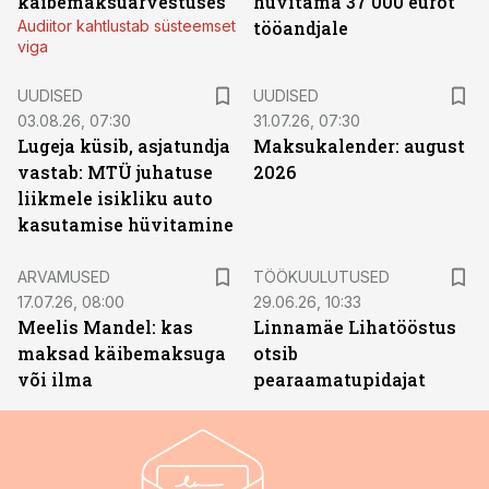
käibemaksuarvestuses
hüvitama 37 000 eurot
Audiitor kahtlustab süsteemset
tööandjale
viga
UUDISED
UUDISED
03.08.26, 07:30
31.07.26, 07:30
Lugeja küsib, asjatundja
Maksukalender: august
vastab: MTÜ juhatuse
2026
liikmele isikliku auto
kasutamise hüvitamine
ST
ARVAMUSED
TÖÖKUULUTUSED
17.07.26, 08:00
29.06.26, 10:33
Meelis Mandel: kas
Linnamäe Lihatööstus
maksad käibemaksuga
otsib
või ilma
pearaamatupidajat