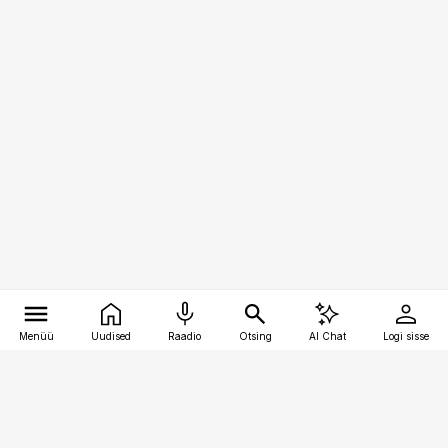
Menüü
Uudised
Raadio
Otsing
AI Chat
Logi sisse
Vana-Lõuna 39/1, 19094 Tallinn