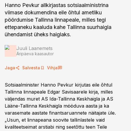
Hanno Pevkur allkirjastas sotsiaalministrina
viimase dokumendina eile õhtul ametliku
pöördumise Tallinna linnapeale, milles tegi
ettepaneku kaaluda kahe Tallinna suurhaigla
ühendamist üheks haiglaks.
Juuli Laanemets
Äripäeva kaasautor
Jaga
Salvesta
Vihja
Sotsiaalminister Hanno Pevkur kirjutas eile õhtul
Tallinna linnapeale Edgar Savisaarele kirja, milles
väljendas muret AS Ida-Tallinna Keskhaigla ja AS
Lääne-Tallinna Keskhaigla mööduva aasta ja ka
varasemate aastate finantsaruannete näitajate üle.
„Usun, et linnapeana soovite tallinlastele vaid
kvaliteetseimat arstiabi ning seetõttu teen Teile