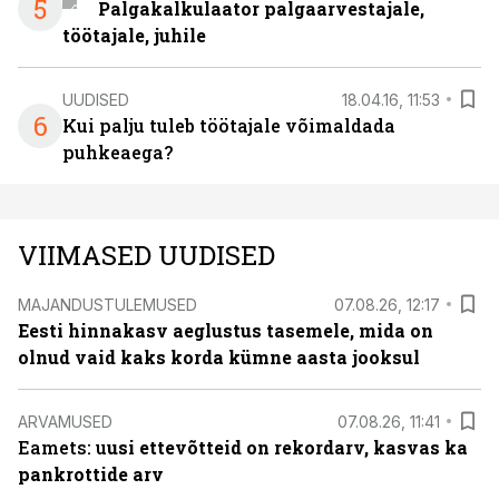
5
Palgakalkulaator palgaarvestajale,
töötajale, juhile
UUDISED
18.04.16, 11:53
6
Kui palju tuleb töötajale võimaldada
puhkeaega?
VIIMASED UUDISED
MAJANDUSTULEMUSED
07.08.26, 12:17
Eesti hinnakasv aeglustus tasemele, mida on
olnud vaid kaks korda kümne aasta jooksul
ARVAMUSED
07.08.26, 11:41
Eamets: u
usi ettevõtteid on rekordarv, kasvas ka
pankrottide arv