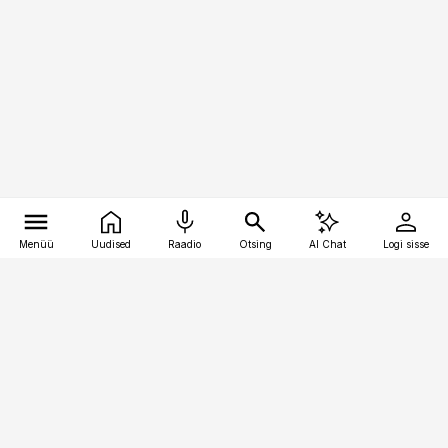
Menüü
Uudised
Raadio
Otsing
AI Chat
Logi sisse
Vana-Lõuna 39/1, 19094 Tallinn
(+372) 667 0111
raamatupidaja@raamatupidaja.ee