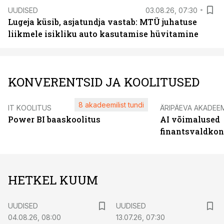
UUDISED
03.08.26, 07:30
Lugeja küsib, asjatundja vastab: MTÜ juhatuse
liikmele isikliku auto kasutamise hüvitamine
KONVERENTSID JA KOOLITUSED
8 akadeemilist tundi
IT KOOLITUS
ÄRIPÄEVA AKADEE
Power BI baaskoolitus
AI võimalused
finantsvaldko
HETKEL KUUM
UUDISED
UUDISED
04.08.26, 08:00
13.07.26, 07:30