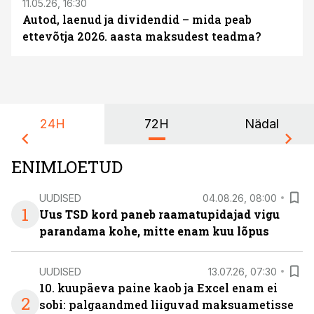
11.05.26, 16:30
Autod, laenud ja dividendid – mida peab
ettevõtja 2026. aasta maksudest teadma?
24H
72H
Nädal
ENIMLOETUD
UUDISED
04.08.26, 08:00
1
Uus TSD kord paneb raamatupidajad vigu
parandama kohe, mitte enam kuu lõpus
UUDISED
13.07.26, 07:30
10. kuupäeva paine kaob ja Excel enam ei
2
sobi: palgaandmed liiguvad maksuametisse