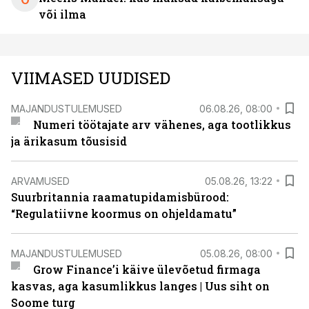
või ilma
VIIMASED UUDISED
MAJANDUSTULEMUSED
06.08.26, 08:00
Numeri töötajate arv vähenes, aga tootlikkus
ja ärikasum tõusisid
ARVAMUSED
05.08.26, 13:22
Suurbritannia raamatupidamisbürood:
“Regulatiivne koormus on ohjeldamatu”
MAJANDUSTULEMUSED
05.08.26, 08:00
Grow Finance’i käive ülevõetud firmaga
kasvas, aga kasumlikkus langes | Uus siht on
Soome turg