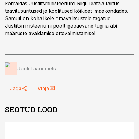
korraldas Justiitsministeeriumi Riigi Teataja talitus
teavitusüritused ja koolitused kõikides maakondades.
Samuti on kohalikele omavalitsustele tagatud
Justiitsministeeriumi poolt igapäevane tugi ja abi
määruste avaldamise ettevalmistamisel.
Juuli Laanemets
Jaga
Vihja
SEOTUD LOOD
ST