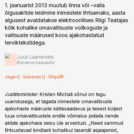
1. jaanuarist 2013 muutub linna või –valla
õigusaktide leidmine inimestele lihtsamaks, aasta
algusest avaldatakse elektroonilises Riigi Teatajas
kõik kohalike omavalitsuste volikogude ja
valitsuste määrused koos ajakohastatud
terviktekstidega.
Juuli Laanemets
Äripäeva kaasautor
Jaga
Salvesta
Vihja
Justiitsminister Kristen Michali sõnul on tegu
uuendusega, et tagada inimestele omavalitsuste
ajakohaste määruste kättesaadavus ja teisest küljest
luua omavalitsustele endile võimalus pidada nende
aktide ajakohase seisu üle arvestust. „Need sammud
lihtsustavad kindlasti kohalikul tasandil asjaajamist,