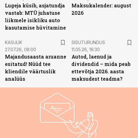
Lugeja küsib, asjatundja
Maksukalender: august
vastab: MTÜ juhatuse
2026
liikmele isikliku auto
kasutamise hüvitamine
ST
KASULIK
SISUTURUNDUS
27.07.26, 08:00
11.05.26, 16:30
Majandusaasta aruanne
Autod, laenud ja
esitatud! Nüüd tee
dividendid – mida peab
kliendile väärtuslik
ettevõtja 2026. aasta
analüüs
maksudest teadma?