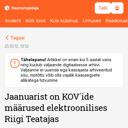
Telli
Avaleht
Kõik lood
Küsi küsimus
Üritused
Raadiosaa
cebook
cebook
Tagasi
Twitter)
Twitter)
25.10.12, 13:12
kedIn
kedIn
Tähelepanu!
Artikkel on enam kui 5 aastat vana
ning kuulub väljaande digitaalsesse arhiivi.
ail
ail
Väljaanne ei uuenda ega kaasajasta arhiveeritud
sisu, mistõttu võib olla vajalik kaasaegsete
k
k
allikatega tutvumine
Jaanuarist on KOV´ide
määrused elektroonilises
Riigi Teatajas