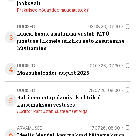
jooksvalt
Praktilised nõuanded muudatusteks!
UUDISED
03.08.26, 07:30
Lugeja küsib, asjatundja vastab: MTÜ
3
juhatuse liikmele isikliku auto kasutamise
hüvitamine
UUDISED
31.07.26, 07:30
4
Maksukalender: august 2026
UUDISED
28.07.26, 08:00
Bolti raamatupidamislikud trikid
5
käibemaksuarvestuses
Audiitor kahtlustab süsteemset viga
ARVAMUSED
17.07.26, 08:00
6
Meelis Mandel: kas maksad käibemaksuga