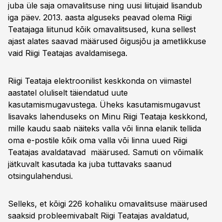
juba üle saja omavalitsuse ning uusi liitujaid lisandub
iga päev. 2013. aasta alguseks peavad olema Riigi
Teatajaga liitunud kõik omavalitsused, kuna sellest
ajast alates saavad määrused õigusjõu ja ametlikkuse
vaid Riigi Teatajas avaldamisega.
Riigi Teataja elektroonilist keskkonda on viimastel
aastatel oluliselt täiendatud uute
kasutamismugavustega. Üheks kasutamismugavust
lisavaks lahenduseks on Minu Riigi Teataja keskkond,
mille kaudu saab näiteks valla või linna elanik tellida
oma e-postile kõik oma valla või linna uued Riigi
Teatajas avaldatavad määrused. Samuti on võimalik
jätkuvalt kasutada ka juba tuttavaks saanud
otsingulahendusi.
Selleks, et kõigi 226 kohaliku omavalitsuse määrused
saaksid probleemivabalt Riigi Teatajas avaldatud,