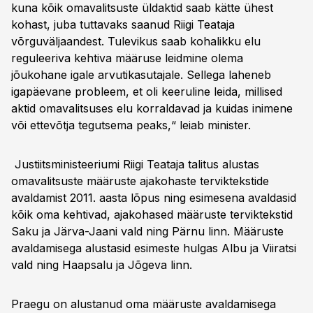
kuna kõik omavalitsuste üldaktid saab kätte ühest
kohast, juba tuttavaks saanud Riigi Teataja
võrguväljaandest. Tulevikus saab kohalikku elu
reguleeriva kehtiva määruse leidmine olema
jõukohane igale arvutikasutajale. Sellega laheneb
igapäevane probleem, et oli keeruline leida, millised
aktid omavalitsuses elu korraldavad ja kuidas inimene
või ettevõtja tegutsema peaks,“ leiab minister.
Justiitsministeeriumi Riigi Teataja talitus alustas
omavalitsuste määruste ajakohaste terviktekstide
avaldamist 2011. aasta lõpus ning esimesena avaldasid
kõik oma kehtivad, ajakohased määruste terviktekstid
Saku ja Järva-Jaani vald ning Pärnu linn. Määruste
avaldamisega alustasid esimeste hulgas Albu ja Viiratsi
vald ning Haapsalu ja Jõgeva linn.
Praegu on alustanud oma määruste avaldamisega