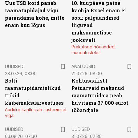
Uus TSD kord paneb
10. kuupäeva paine
raamatupidajad vigu
kaob ja Excel enam ei
parandama kohe, mitte
sobi: palgaandmed
enam kuu lõpus
liiguvad
maksuametisse
jooksvalt
Praktilised nõuanded
muudatusteks!
UUDISED
ANALÜÜSID
28.07.26, 08:00
21.07.26, 08:00
Bolti
Kohtusaalist
|
raamatupidamislikud
Petuarveid maksnud
trikid
raamatupidaja peab
käibemaksuarvestuses
hüvitama 37 000 eurot
Audiitor kahtlustab süsteemset
tööandjale
viga
UUDISED
UUDISED
03.08.26, 07:30
31.07.26, 07:30