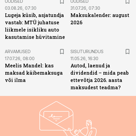
UUDISED
UUDISED
03.08.26, 07:30
31.07.26, 07:30
Lugeja küsib, asjatundja
Maksukalender: august
vastab: MTÜ juhatuse
2026
liikmele isikliku auto
kasutamise hüvitamine
ST
ARVAMUSED
SISUTURUNDUS
17.07.26, 08:00
11.05.26, 16:30
Meelis Mandel: kas
Autod, laenud ja
maksad käibemaksuga
dividendid – mida peab
või ilma
ettevõtja 2026. aasta
maksudest teadma?