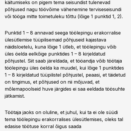
käitumiseks on pigem tema seisundist tulenevad
põhjused nagu töövõime vähenemine terviseseisundi
või tööga mitte toimetuleku tõttu (lõige 1 punktid 1, 2).
Punktid 1 – 8 annavad seega töölepingu erakorralise
ülesütlemise tüüpilisemaid põhjuseid kajastava
näidisloetelu, kuna lõige 1 ütleb, et töölepingu võib
üles öelda eelkõige punktides 1 – 8 kirjeldatud
põhjustel. Siit saab järeldada, et tööandja võib töötaja
töölepingu üles öelda ka muudel, kui lõige 1 punktides
1 – 8 kirjeldatud tüüpilistel põhjustel, peaasi, et täidetud
on tingimus, et põhjused on nii mõjuvad, et
mõlemapoolseid huve järgides ei saa eeldada töösuhte
jätkamist.
Töötaja jaoks on oluline, et juhul, kui ta ei ole süüdi
tema töölepingu erakorralises ülesütlemises, oleks tal
edasise töötuse korral õigus saada