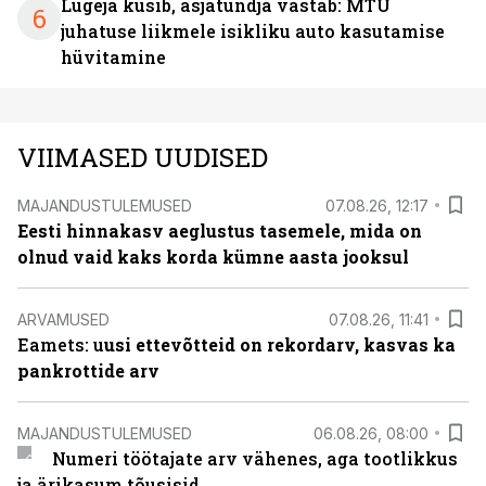
Lugeja küsib, asjatundja vastab: MTÜ
6
juhatuse liikmele isikliku auto kasutamise
hüvitamine
VIIMASED UUDISED
MAJANDUSTULEMUSED
07.08.26, 12:17
Eesti hinnakasv aeglustus tasemele, mida on
olnud vaid kaks korda kümne aasta jooksul
ARVAMUSED
07.08.26, 11:41
Eamets: u
usi ettevõtteid on rekordarv, kasvas ka
pankrottide arv
MAJANDUSTULEMUSED
06.08.26, 08:00
Numeri töötajate arv vähenes, aga tootlikkus
ja ärikasum tõusisid