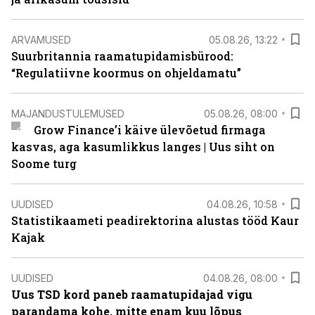
ARVAMUSED
05.08.26, 13:22
Suurbritannia raamatupidamisbürood:
“Regulatiivne koormus on ohjeldamatu”
MAJANDUSTULEMUSED
05.08.26, 08:00
Grow Finance’i käive ülevõetud firmaga
kasvas, aga kasumlikkus langes | Uus siht on
Soome turg
UUDISED
04.08.26, 10:58
Statistikaameti peadirektorina alustas tööd Kaur
Kajak
UUDISED
04.08.26, 08:00
Uus TSD kord paneb raamatupidajad vigu
parandama kohe, mitte enam kuu lõpus