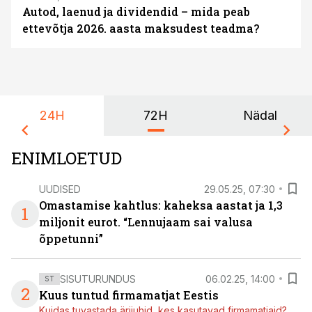
Autod, laenud ja dividendid – mida peab
ettevõtja 2026. aasta maksudest teadma?
24H
72H
Nädal
ENIMLOETUD
UUDISED
29.05.25, 07:30
Omastamise kahtlus: kaheksa aastat ja 1,3
1
miljonit eurot. “Lennujaam sai valusa
õppetunni”
SISUTURUNDUS
06.02.25, 14:00
ST
2
Kuus tuntud firmamatjat Eestis
Kuidas tuvastada ärijuhid, kes kasutavad firmamatjaid?