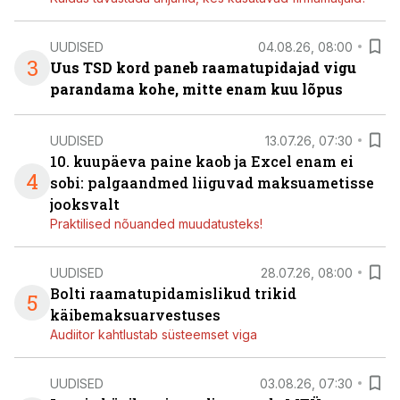
UUDISED
04.08.26, 08:00
3
Uus TSD kord paneb raamatupidajad vigu
parandama kohe, mitte enam kuu lõpus
UUDISED
13.07.26, 07:30
10. kuupäeva paine kaob ja Excel enam ei
4
sobi: palgaandmed liiguvad maksuametisse
jooksvalt
Praktilised nõuanded muudatusteks!
UUDISED
28.07.26, 08:00
Bolti raamatupidamislikud trikid
5
käibemaksuarvestuses
Audiitor kahtlustab süsteemset viga
UUDISED
03.08.26, 07:30