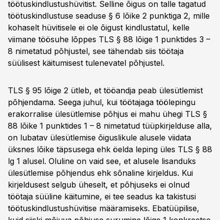
töötuskindlustushüvitist. Selline õigus on talle tagatud
töötuskindlustuse seaduse § 6 lõike 2 punktiga 2, mille
kohaselt hüvitisele ei ole õigust kindlustatul, kelle
viimane töösuhe lõppes TLS § 88 lõige 1 punktides 3 –
8 nimetatud põhjustel, see tähendab siis töötaja
süülisest käitumisest tulenevatel põhjustel.
TLS § 95 lõige 2 ütleb, et tööandja peab ülesütlemist
põhjendama. Seega juhul, kui töötajaga töölepingu
erakorralise ülesütlemise põhjus ei mahu ühegi TLS §
88 lõike 1 punktides 1 – 8 nimetatud tüüpkirjelduse alla,
on lubatav ülesütlemise õiguslikule alusele viidata
üksnes lõike täpsusega ehk öelda leping üles TLS § 88
lg 1 alusel. Oluline on vaid see, et alusele lisanduks
ülesütlemise põhjendus ehk sõnaline kirjeldus. Kui
kirjeldusest selgub üheselt, et põhjuseks ei olnud
töötaja süüline käitumine, ei tee seadus ka takistusi
töötuskindlustushüvitise määramiseks. Ebatüüpilise,