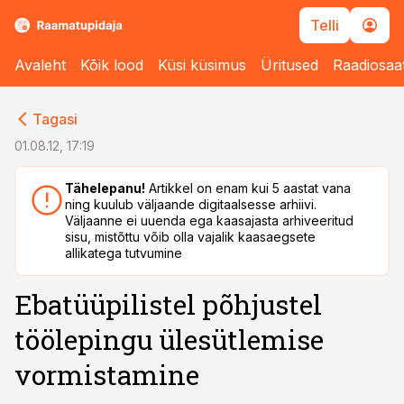
Telli
Avaleht
Kõik lood
Küsi küsimus
Üritused
Raadiosaa
cebook
cebook
Tagasi
Twitter)
Twitter)
01.08.12, 17:19
kedIn
kedIn
Tähelepanu!
Artikkel on enam kui 5 aastat vana
ning kuulub väljaande digitaalsesse arhiivi.
ail
ail
Väljaanne ei uuenda ega kaasajasta arhiveeritud
sisu, mistõttu võib olla vajalik kaasaegsete
k
k
allikatega tutvumine
Ebatüüpilistel põhjustel
töölepingu ülesütlemise
vormistamine