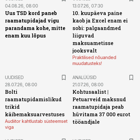
04.08.26, 08:00
13.07.26, 07:30
Uus TSD kord paneb
10. kuupäeva paine
raamatupidajad vigu
kaob ja Excel enam ei
parandama kohe, mitte
sobi: palgaandmed
enam kuu lõpus
liiguvad
maksuametisse
jooksvalt
Praktilised nõuanded
muudatusteks!
UUDISED
ANALÜÜSID
28.07.26, 08:00
21.07.26, 08:00
Bolti
Kohtusaalist
|
raamatupidamislikud
Petuarveid maksnud
trikid
raamatupidaja peab
käibemaksuarvestuses
hüvitama 37 000 eurot
Audiitor kahtlustab süsteemset
tööandjale
viga