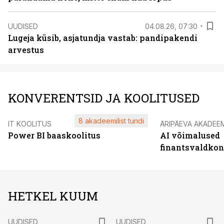
UUDISED
04.08.26, 07:30
Lugeja küsib, asjatundja vastab: pandipakendi
arvestus
KONVERENTSID JA KOOLITUSED
8 akadeemilist tundi
IT KOOLITUS
ÄRIPÄEVA AKADEE
Power BI baaskoolitus
AI võimalused
finantsvaldko
HETKEL KUUM
UUDISED
UUDISED