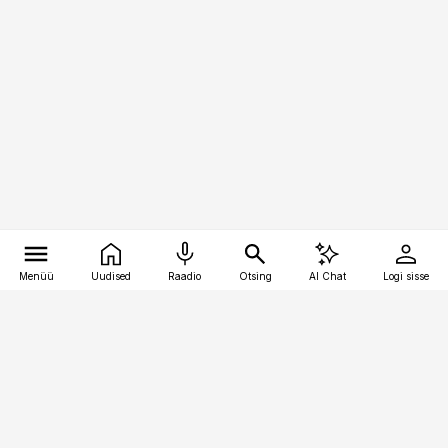
Menüü
Uudised
Raadio
Otsing
AI Chat
Logi sisse
Vana-Lõuna 39/1, 19094 Tallinn
(+372) 667 0111
raamatupidaja@raamatupidaja.ee