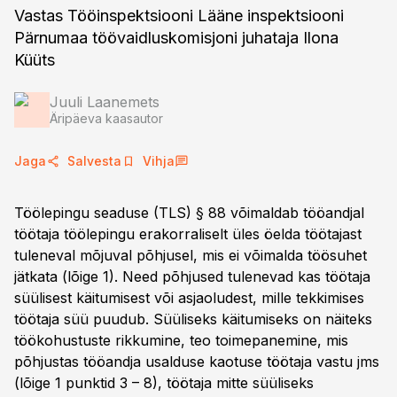
Vastas Tööinspektsiooni Lääne inspektsiooni
Pärnumaa töövaidluskomisjoni juhataja Ilona
Küüts
Juuli Laanemets
Äripäeva kaasautor
Jaga
Salvesta
Vihja
Töölepingu seaduse (TLS) § 88 võimaldab tööandjal
töötaja töölepingu erakorraliselt üles öelda töötajast
tuleneval mõjuval põhjusel, mis ei võimalda töösuhet
jätkata (lõige 1). Need põhjused tulenevad kas töötaja
süülisest käitumisest või asjaoludest, mille tekkimises
töötaja süü puudub. Süüliseks käitumiseks on näiteks
töökohustuste rikkumine, teo toimepanemine, mis
põhjustas tööandja usalduse kaotuse töötaja vastu jms
(lõige 1 punktid 3 – 8), töötaja mitte süüliseks