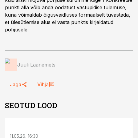
kuid siiski mõjuva põhjuse surumine lõige 1 konkreetse
punkti alla võib anda oodatust vastupidise tulemuse,
kuna võimaldab õigusvaidluses formaalselt tuvastada,
et ülesütlemise alus ei vasta punktis kirjeldatud
põhjusele.
Juuli Laanemets
Jaga
Vihja
SEOTUD LOOD
ST
11.05.26, 16:30