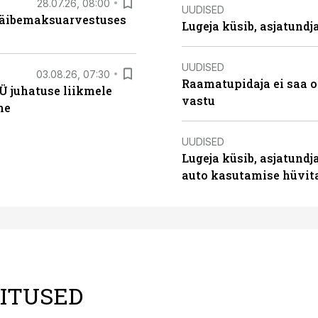
28.07.26, 08:00
UUDISED
 käibemaksuarvestuses
Lugeja küsib, asjatund
UUDISED
03.08.26, 07:30
Raamatupidaja ei saa o
Ü juhatuse liikmele
vastu
ne
UUDISED
Lugeja küsib, asjatundj
auto kasutamise hüvi
LITUSED