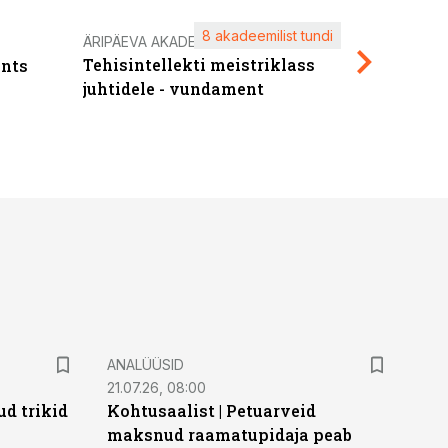
8 akadeemilist tundi
Kasuta ä
ÄRIPÄEVA AKADEEMIA
Tehisintellekti meistriklass
nts
maksuva
juhtidele - vundament
ANALÜÜSID
21.07.26, 08:00
d trikid
Kohtusaalist
|
Petuarveid
maksnud raamatupidaja peab