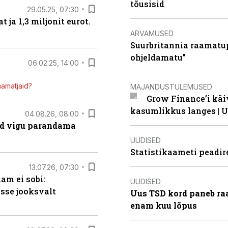
tõusisid
29.05.25, 07:30
ja 1,3 miljonit eurot.
ARVAMUSED
Suurbritannia raamatu
ohjeldamatu”
06.02.25, 14:00
mamatjaid?
MAJANDUSTULEMUSED
Grow Finance’i käi
kasumlikkus langes | U
04.08.26, 08:00
ad vigu parandama
UUDISED
Statistikaameti peadir
13.07.26, 07:30
am ei sobi:
UUDISED
sse jooksvalt
Uus TSD kord paneb ra
enam kuu lõpus