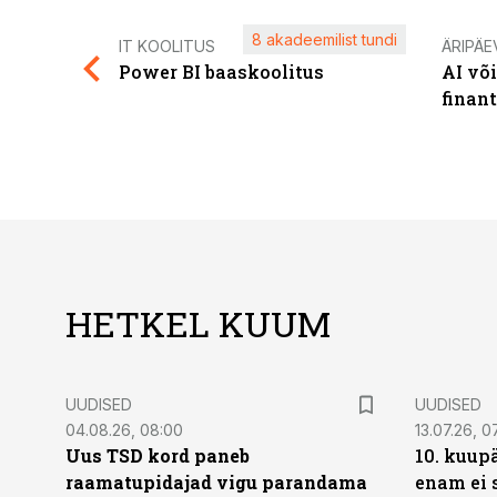
8 akadeemilist tundi
IT KOOLITUS
ÄRIPÄE
Power BI baaskoolitus
AI võ
finan
HETKEL KUUM
UUDISED
UUDISED
04.08.26, 08:00
13.07.26, 0
Uus TSD kord paneb
10. kuup
raamatupidajad vigu parandama
enam ei 