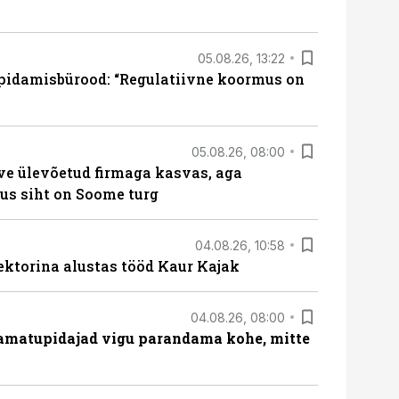
05.08.26, 13:22
pidamisbürood: “Regulatiivne koormus on
05.08.26, 08:00
ve ülevõetud firmaga kasvas, aga
us siht on Soome turg
04.08.26, 10:58
ektorina alustas tööd Kaur Kajak
04.08.26, 08:00
amatupidajad vigu parandama kohe, mitte