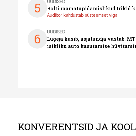
UUDISED
5
Bolti raamatupidamislikud trikid
Audiitor kahtlustab süsteemset viga
UUDISED
6
Lugeja küsib, asjatundja vastab: MT
isikliku auto kasutamise hüvitami
KONVERENTSID JA KOO