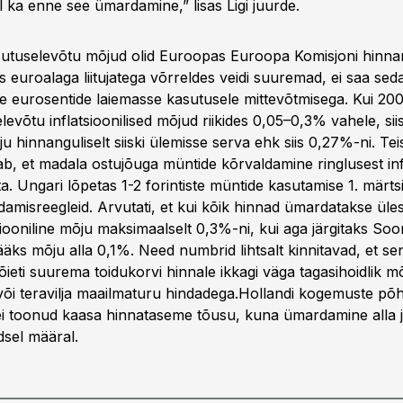
il ka enne see ümardamine,” lisas Ligi juurde.
sutuselevõtu mõjud olid Euroopas Euroopa Komisjoni hinnan
s euroalaga liitujatega võrreldes veidi suuremad, ei saa seda
e eurosentide laiemasse kasutusele mittevõtmisega. Kui 2002
levõtu inflatsioonilised mõjud riikides 0,05–0,3% vahele, s
u hinnanguliselt siiski ülemisse serva ehk siis 0,27%-ni. Teis
b, et madala ostujõuga müntide kõrvaldamine ringlusest inf
õsta. Ungari lõpetas 1-2 forintiste müntide kasutamise 1. märts
amisreegleid. Arvutati, et kui kõik hinnad ümardatakse üle
siooniline mõju maksimaalselt 0,3%-ni, kui aga järgitaks So
äks mõju alla 0,1%. Need numbrid lihtsalt kinnitavad, et sen
, õieti suurema toidukorvi hinnale ikkagi väga tagasihoidlik m
 või teravilja maailmaturu hindadega.Hollandi kogemuste põh
 toonud kaasa hinnataseme tõusu, kuna ümardamine alla j
sel määral.