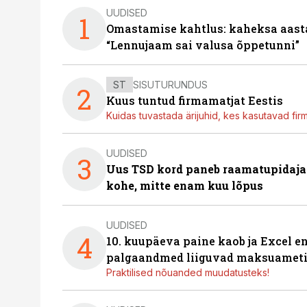
UUDISED
1
Omastamise kahtlus: kaheksa aastat 
“Lennujaam sai valusa õppetunni”
ST
SISUTURUNDUS
2
Kuus tuntud firmamatjat Eestis
Kuidas tuvastada ärijuhid, kes kasutavad fir
UUDISED
3
Uus TSD kord paneb raamatupidaj
kohe, mitte enam kuu lõpus
UUDISED
4
10. kuupäeva paine kaob ja Excel en
palgaandmed liiguvad maksuameti
Praktilised nõuanded muudatusteks!