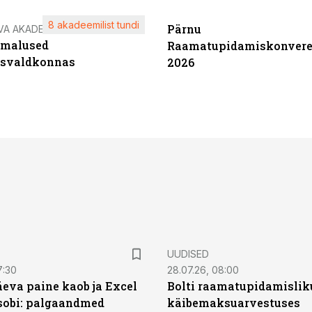
8 akadeemilist tundi
Pärnu
VA AKADEEMIA
imalused
Raamatupidamiskonvere
tsvaldkonnas
2026
UUDISED
7:30
28.07.26, 08:00
äeva paine kaob ja Excel
Bolti raamatupidamisliku
sobi: palgaandmed
käibemaksuarvestuses