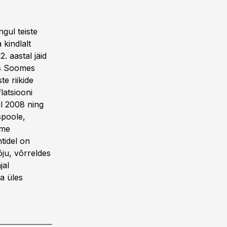
gul teiste
 kindlalt
. aastal jäid
iis Soomes
te riikide
latsiooni
il 2008 ning
spoole,
ome
tidel on
õju, võrreldes
jal
a üles