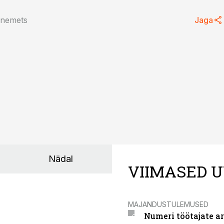
anemets
Jaga
Nädal
VIIMASED U
MAJANDUSTULEMUSED
Numeri töötajate a