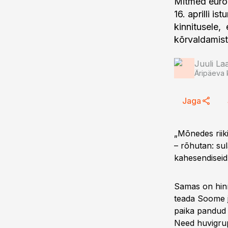
Mitmed euroa
16. aprilli i
kinnitusele, 
kõrvaldamist.
Juuli L
Äripäeva 
Jaga
„Mõnedes riik
– rõhutan: su
kahesendiseid 
Samas on hinn
teada Soome j
paika pandud 
Need huvigrup