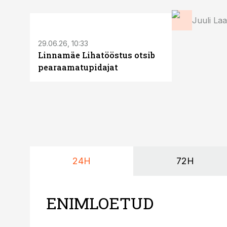
ST
Juuli La
29.06.26, 10:33
Linnamäe Lihatööstus otsib
pearaamatupidajat
24H
72H
ENIMLOETUD