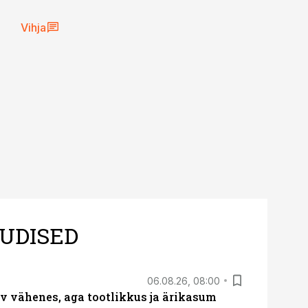
Vihja
UDISED
06.08.26, 08:00
rv vähenes, aga tootlikkus ja ärikasum