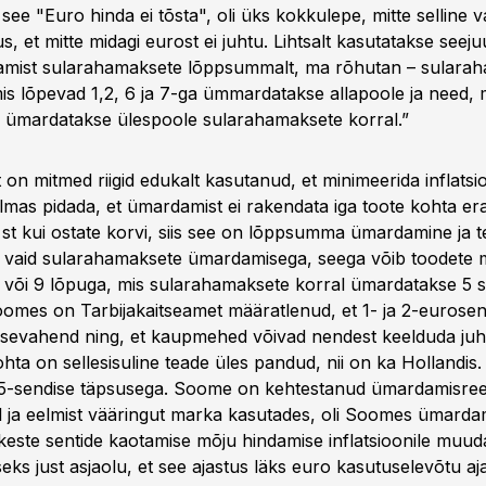
see "Euro hinda ei tõsta", oli üks kokkulepe, mitte selline v
, et mitte midagi eurost ei juhtu. Lihtsalt kasutatakse seej
amist sularahamaksete lõppsummalt, ma rõhutan – sularah
is lõpevad 1,2, 6 ja 7-ga ümmardatakse allapoole ja need, 
ga ümardatakse ülespoole sularahamaksete korral.”
on mitmed riigid edukalt kasutanud, et minimeerida inflatsi
ilmas pidada, et ümardamist ei rakendata iga toote kohta eral
st kui ostate korvi, siis see on lõppsumma ümardamine ja te
, vaid sularahamaksete ümardamisega, seega võib toodete 
 4 või 9 lõpuga, mis sularahamaksete korral ümardatakse 5 
oomes on Tarbijakaitseamet määratlenud, et 1- ja 2-eurose
sevahend ning, et kaupmehed võivad nendest keelduda juhu
ta on sellesisuline teade üles pandud, nii on ka Hollandis. S
5-sendise täpsusega. Soome on kehtestanud ümardamisreeg
l ja eelmist vääringut marka kasutades, oli Soomes ümardam
ikeste sentide kaotamise mõju hindamise inflatsioonile mu
eks just asjaolu, et see ajastus läks euro kasutuselevõtu aj