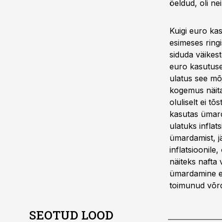
öeldud, oli ne
Kuigi euro ka
esimeses ringi
siduda väikest
euro kasutuse
ulatus see mõj
kogemus näita
oluliselt ei t
kasutas ümard
ulatuks inflat
ümardamist, jä
inflatsioonile
näiteks nafta
ümardamine ei
toimunud võrd
SEOTUD LOOD