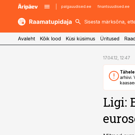
palgauudised.ee
finantsuudised.ee
kaubandus.ee
imelineajalugu.ee
kinnisvarauudised.ee
imelineteadus.ee
Avaleht
Kõik lood
Küsi küsimus
Üritused
Raad
cebook
cebook
17.04.12, 12:47
Twitter)
Twitter)
Tähele
kedIn
kedIn
arhiivi
kaasaeg
ail
ail
Ligi:
k
k
euros