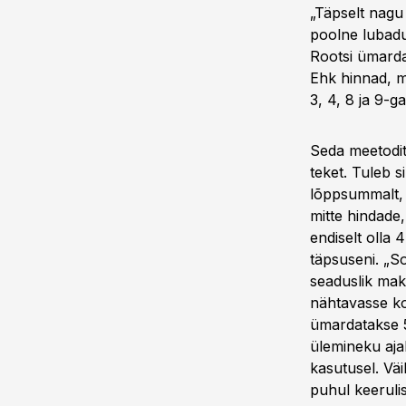
„Täpselt nagu 
poolne lubadus
Rootsi ümard
Ehk hinnad, m
3, 4, 8 ja 9-
Seda meetodit 
teket. Tuleb s
lõppsummalt, 
mitte hindade
endiselt olla
täpsuseni. „S
seaduslik mak
nähtavasse koh
ümardatakse 
ülemineku aja
kasutusel. Vä
puhul keerulis