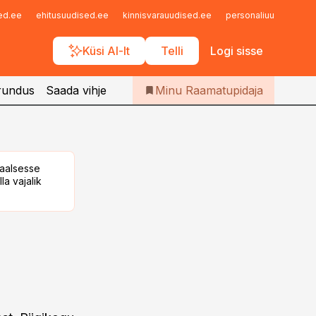
Iseteenindus
sed.ee
ehitusuudised.ee
kinnisvarauudised.ee
personaliuudised.ee
Telli Raamatupidaja
Küsi AI-lt
Telli
Logi sisse
rundus
Saada vihje
Minu Raamatupidaja
taalsesse
la vajalik