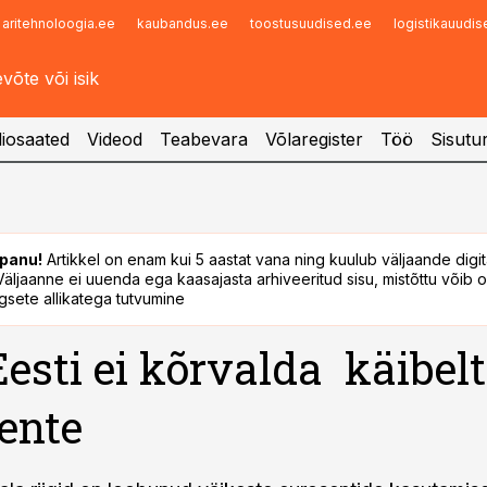
aritehnoloogia.ee
kaubandus.ee
toostusuudised.ee
logistikauudi
Infopank
Radar
iosaated
Videod
Teabevara
Võlaregister
Töö
Sisutu
panu!
Artikkel on enam kui 5 aastat vana ning kuulub väljaande digi
. Väljaanne ei uuenda ega kaasajasta arhiveeritud sisu, mistõttu võib ol
sete allikatega tutvumine
 Eesti ei kõrvalda käibelt
ente