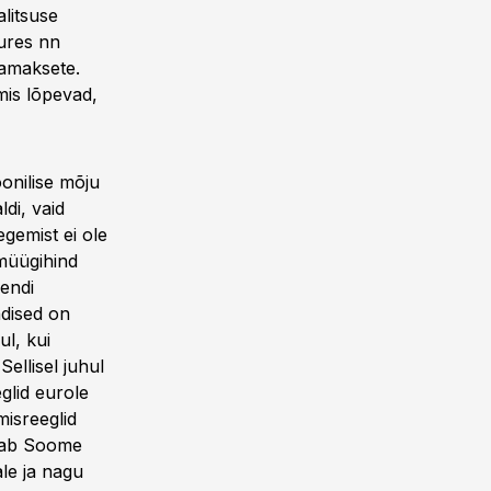
alitsuse
uures nn
amaksete.
mis lõpevad,
oonilise mõju
di, vaid
gemist ei ole
müügihind
sendi
ndised on
l, kui
ellisel juhul
lid eurole
isreeglid
udab Soome
ale ja nagu