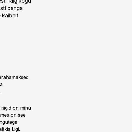
st. Riigikogu
esti panga
 käibelt
ularahamaksed
ja
.
riigid on minu
omes on see
ingutega.
äkis Ligi.