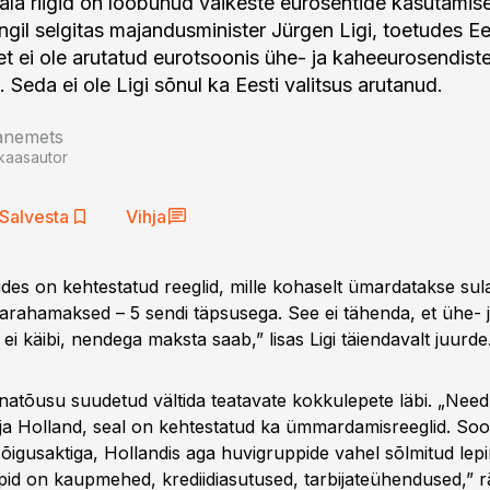
la riigid on loobunud väikeste eurosentide kasutamise
stungil selgitas majandusminister Jürgen Ligi, toetudes E
et ei ole arutatud eurotsoonis ühe- ja kaheeurosendiste
 Seda ei ole Ligi sõnul ka Eesti valitsus arutanud.
aanemets
kaasautor
Salvesta
Vihja
ides on kehtestatud reeglid, mille kohaselt ümardatakse s
larahamaksed – 5 sendi täpsusega. See ei tähenda, et ühe- 
ei käibi, nendega maksta saab,” lisas Ligi täiendavalt juurde
atõusu suudetud vältida teatavate kokkulepete läbi. „Need 
a Holland, seal on kehtestatud ka ümmardamisreeglid. So
õigusaktiga, Hollandis aga huvigruppide vahel sõlmitud lep
id on kaupmehed, krediidiasutused, tarbijateühendused,” rä