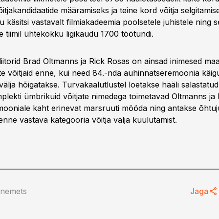
itjakandidaatide määramiseks ja teine kord võitja selgitamis
 käsitsi vastavalt filmiakadeemia poolsetele juhistele ning s
e tiimil ühtekokku ligikaudu 1700 töötundi.
iitorid Brad Oltmanns ja Rick Rosas on ainsad inimesed maa
te võitjaid enne, kui need 84.-nda auhinnatseremoonia käig
välja hõigatakse. Turvakaalutlustel loetakse hääli salastat
plekti ümbrikuid võitjate nimedega toimetavad Oltmanns ja
ooniale kaht erinevat marsruuti mööda ning antakse õhtuju
enne vastava kategooria võitja välja kuulutamist.
anemets
Jaga