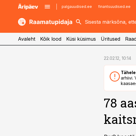
palgauudised.ee
finantsuudised.ee
kaubandus.ee
imelineajalugu.ee
kinnisvarauudised.ee
imelineteadus.ee
Avaleht
Kõik lood
Küsi küsimus
Üritused
Raad
cebook
cebook
22.02.12, 10:14
Twitter)
Twitter)
Tähele
kedIn
kedIn
arhiivi
kaasaeg
ail
ail
78 aa
k
k
kaits