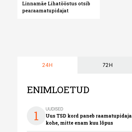
Linnamäe Lihatööstus otsib
pearaamatupidajat
24H
72H
ENIMLOETUD
UUDISED
1
Uus TSD kord paneb raamatupidaj
kohe, mitte enam kuu lõpus