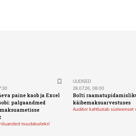
UUDISED
7:30
28.07.26, 08:00
äeva paine kaob ja Excel
Bolti raamatupidamisliku
sobi: palgaandmed
käibemaksuarvestuses
 maksuametisse
Audiitor kahtlustab süsteemset 
t
d nõuanded muudatusteks!