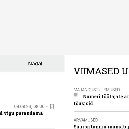
Nädal
VIIMASED U
MAJANDUSTULEMUSED
Numeri töötajate a
tõusisid
04.08.26, 08:00
ad vigu parandama
ARVAMUSED
Suurbritannia raamatu