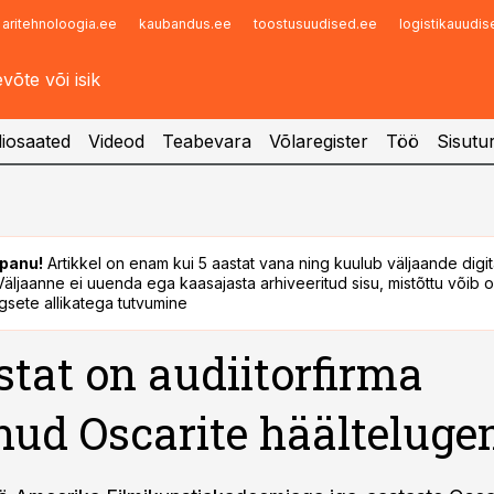
aritehnoloogia.ee
kaubandus.ee
toostusuudised.ee
logistikauudi
Infopank
Radar
iosaated
Videod
Teabevara
Võlaregister
Töö
Sisutu
panu!
Artikkel on enam kui 5 aastat vana ning kuulub väljaande digi
. Väljaanne ei uuenda ega kaasajasta arhiveeritud sisu, mistõttu võib ol
sete allikatega tutvumine
stat on audiitorfirma
nud Oscarite häälteluge