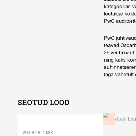
kategoorias võ
loetakse kokku
PwC audiitorit
PwC juhtivaud
teavad Oscari
26.veebruaril 
ning kaks kom
auhinnatserem
taga vahetult 
SEOTUD LOOD
ST
Juuli La
29.06.26, 10:33