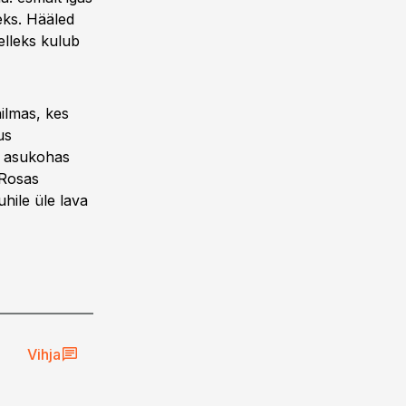
eks. Hääled
elleks kulub
ilmas, kes
us
ud asukohas
 Rosas
hile üle lava
Vihja