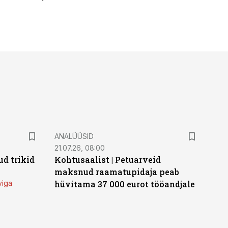
ANALÜÜSID
21.07.26, 08:00
d trikid
Kohtusaalist
|
Petuarveid
maksnud raamatupidaja peab
viga
hüvitama 37 000 eurot tööandjale