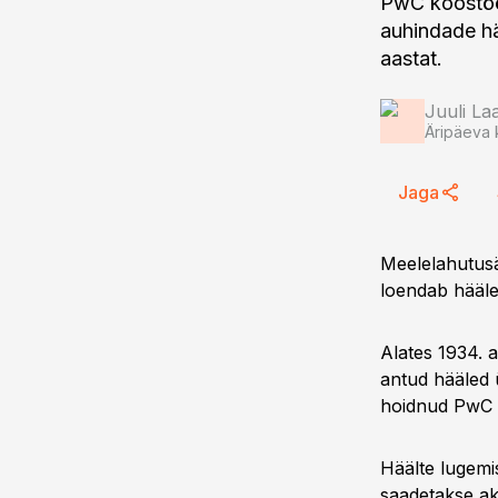
PwC koostöö
auhindade hä
aastat.
Juuli L
Äripäeva 
Jaga
Meelelahutusär
loendab häälet
Alates 1934. 
antud hääled ü
hoidnud PwC a
Häälte lugemi
saadetakse aka