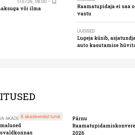
17.07.26, 08:00
Raamatupidaja ei saa o
aksuga või ilma
vastu
UUDISED
Lugeja küsib, asjatundj
auto kasutamise hüvi
LITUSED
8 akadeemilist tundi
Pärnu
VA AKADEEMIA
imalused
Raamatupidamiskonvere
tsvaldkonnas
2026