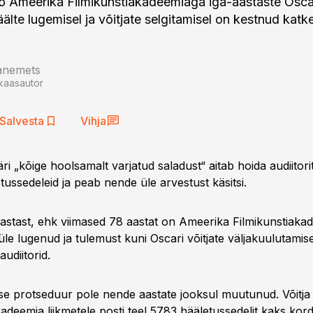
 Ameerika Filmikunstiakadeemiaga iga-aastaste Oscar
älte lugemisel ja võitjate selgitamisel on kestnud katk
aanemets
kaasautor
Salvesta
Vihja
i „kõige hoolsamalt varjatud saladust“ aitab hoida audiitorit
ussedeleid ja peab nende üle arvestust käsitsi.
aastast, ehk viimased 78 aastat on Ameerika Filmikunstiakad
le lugenud ja tulemust kuni Oscari võitjate väljakuulutamis
udiitorid.
se protseduur pole nende aastate jooksul muutunud. Võitja 
deemia liikmetele posti teel 5783 hääletussedelit kaks kord