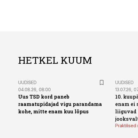
HETKEL KUUM
UUDISED
UUDISED
04.08.26, 08:00
13.07.26, 0
Uus TSD kord paneb
10. kuup
raamatupidajad vigu parandama
enam ei 
kohe, mitte enam kuu lõpus
liiguvad
jooksval
Praktilise