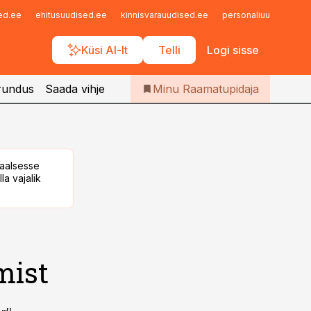
Iseteenindus
sed.ee
ehitusuudised.ee
kinnisvarauudised.ee
personaliuudised.ee
Telli Raamatupidaja
Küsi AI-lt
Telli
Logi sisse
rundus
Saada vihje
Minu Raamatupidaja
taalsesse
la vajalik
mist