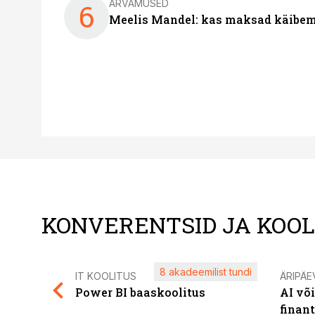
ARVAMUSED
6
Meelis Mandel: kas maksad käibem
KONVERENTSID JA KOO
8 akadeemilist tundi
IT KOOLITUS
ÄRIPÄE
Power BI baaskoolitus
AI võ
finan