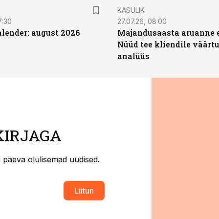
KASULIK
7:30
27.07.26, 08:00
ender: august 2026
Majandusaasta aruanne e
Nüüd tee kliendile väärtu
analüüs
KIRJAGA
ti päeva olulisemad uudised.
Liitun