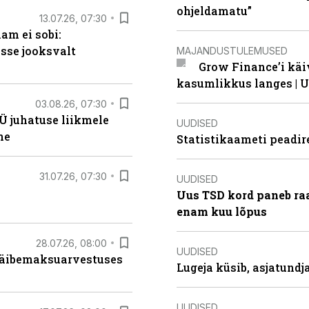
ohjeldamatu”
13.07.26, 07:30
am ei sobi:
sse jooksvalt
MAJANDUSTULEMUSED
Grow Finance’i käi
kasumlikkus langes | U
03.08.26, 07:30
Ü juhatuse liikmele
UUDISED
ne
Statistikaameti peadir
31.07.26, 07:30
UUDISED
Uus TSD kord paneb ra
enam kuu lõpus
28.07.26, 08:00
UUDISED
 käibemaksuarvestuses
Lugeja küsib, asjatund
UUDISED