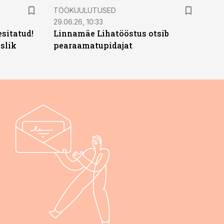
ST
TÖÖKUULUTUSED
29.06.26, 10:33
sitatud!
Linnamäe Lihatööstus otsib
slik
pearaamatupidajat