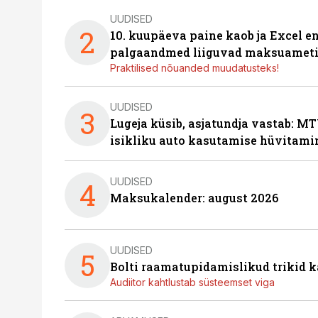
UUDISED
2
10. kuupäeva paine kaob ja Excel en
palgaandmed liiguvad maksuameti
Praktilised nõuanded muudatusteks!
UUDISED
3
Lugeja küsib, asjatundja vastab: MT
isikliku auto kasutamise hüvitami
UUDISED
4
Maksukalender: august 2026
UUDISED
5
Bolti raamatupidamislikud trikid
Audiitor kahtlustab süsteemset viga