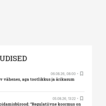
UDISED
06.08.26, 08:00
rv vähenes, aga tootlikkus ja ärikasum
05.08.26, 13:22
pidamisbürood: “Regulatiivne koormus on