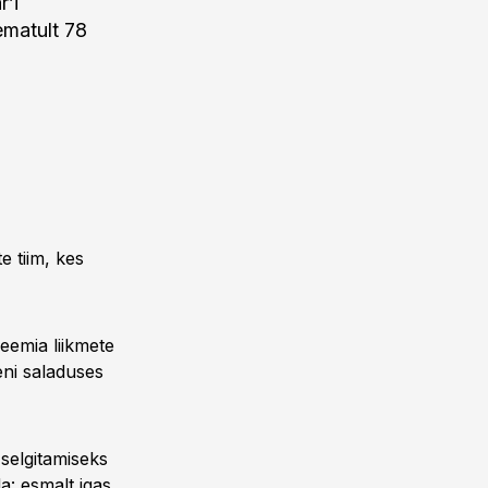
’i
ematult 78
e tiim, kes
eemia liikmete
eni saladuses
selgitamiseks
a: esmalt igas