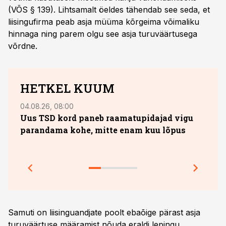
(VÕS § 139). Lihtsamalt öeldes tähendab see seda, et
liisingufirma peab asja müüma kõrgeima võimaliku
hinnaga ning parem olgu see asja turuväärtusega
võrdne.
HETKEL KUUM
04.08.26, 08:00
13.07.
Uus TSD kord paneb raamatupidajad vigu
10. 
parandama kohe, mitte enam kuu lõpus
sobi
jook
Prakt
Samuti on liisinguandjate poolt ebaõige pärast asja
turuväärtuse määramist nõuda eraldi lepingu