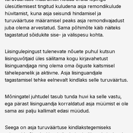
ülesütlemisest tingitud kuludena asja remondikulude
hüvitamist, kuna asja seisundi hindamisel ja
turuväärtuse määramisel peaks asja remondivajadust
juba olema arvestatud. Sama põhimõte käib näiteks
tagastatud sõidukite sise- ja välispesu kohta.
Liisingulepingust tulenevate nõuete puhul kutsun
liisinguvõtjaid üles säilitama kogu kirjavahetust
liisinguandjaga ning olema oma õiguste kaitsmisel
tähelepanelik ja aktiivne. Asja liisinguandjale
tagastamisel tehke eelnevalt kindlaks selle turuväärtus.
Mõningatel juhtudel tasub tunda huvi ka selle vastu,
ega pärast liisinguandja korraldatud asja müümist ei ole
sama asi palju kallimalt edasi müüdud.
Seega on asja turuväärtuse kindlakstegemiseks