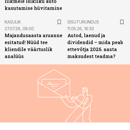
liikmele isikliku auto
kasutamise hüvitamine
ST
KASULIK
SISUTURUNDUS
27.07.26, 08:00
11.05.26, 16:30
Majandusaasta aruanne
Autod, laenud ja
esitatud! Nüüd tee
dividendid – mida peab
kliendile väärtuslik
ettevõtja 2026. aasta
analüüs
maksudest teadma?