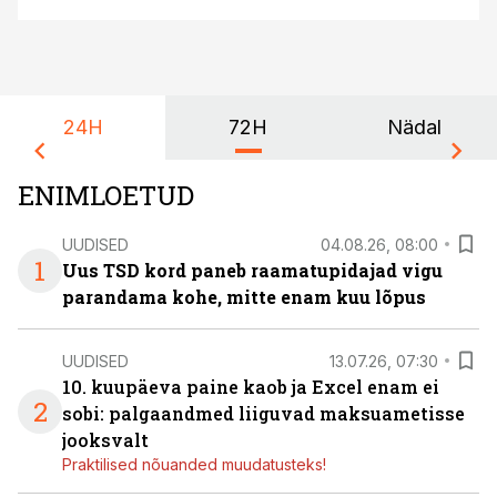
24H
72H
Nädal
ENIMLOETUD
UUDISED
04.08.26, 08:00
1
Uus TSD kord paneb raamatupidajad vigu
parandama kohe, mitte enam kuu lõpus
UUDISED
13.07.26, 07:30
10. kuupäeva paine kaob ja Excel enam ei
2
sobi: palgaandmed liiguvad maksuametisse
jooksvalt
Praktilised nõuanded muudatusteks!