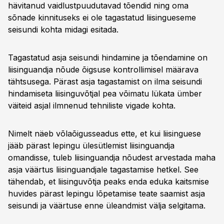
hävitanud vaidlustpuudutavad tõendid ning oma
sõnade kinnituseks ei ole tagastatud liisingueseme
seisundi kohta midagi esitada.
Tagastatud asja seisundi hindamine ja tõendamine on
liisinguandja nõude õigsuse kontrollimisel määrava
tähtsusega. Pärast asja tagastamist on ilma seisundi
hindamiseta liisinguvõtjal pea võimatu lükata ümber
väiteid asjal ilmnenud tehniliste vigade kohta.
Nimelt näeb võlaõigusseadus ette, et kui liisinguese
jääb pärast lepingu ülesütlemist liisinguandja
omandisse, tuleb liisinguandja nõudest arvestada maha
asja väärtus liisinguandjale tagastamise hetkel. See
tähendab, et liisinguvõtja peaks enda eduka kaitsmise
huvides pärast lepingu lõpetamise teate saamist asja
seisundi ja väärtuse enne üleandmist välja selgitama.