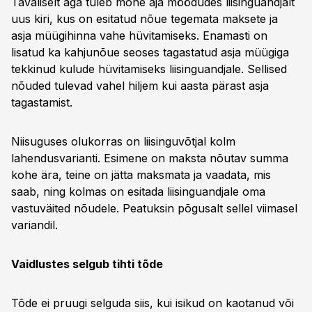
Tavaliselt aga tuleb mõne aja möödudes liisinguandjalt
uus kiri, kus on esitatud nõue tegemata maksete ja
asja müügihinna vahe hüvitamiseks. Enamasti on
lisatud ka kahjunõue seoses tagastatud asja müügiga
tekkinud kulude hüvitamiseks liisinguandjale. Sellised
nõuded tulevad vahel hiljem kui aasta pärast asja
tagastamist.
Niisuguses olukorras on liisinguvõtjal kolm
lahendusvarianti. Esimene on maksta nõutav summa
kohe ära, teine on jätta maksmata ja vaadata, mis
saab, ning kolmas on esitada liisinguandjale oma
vastuväited nõudele. Peatuksin põgusalt sellel viimasel
variandil.
Vaidlustes selgub tihti tõde
Tõde ei pruugi selguda siis, kui isikud on kaotanud või