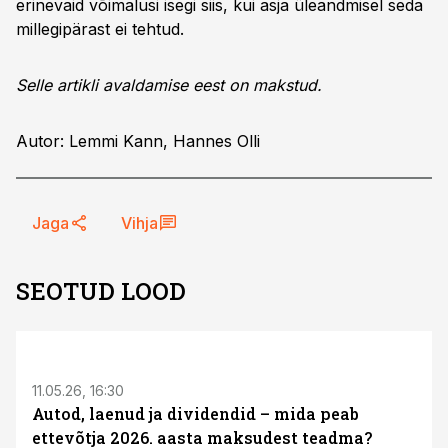
erinevaid võimalusi isegi siis, kui asja üleandmisel seda
millegipärast ei tehtud.
Selle artikli avaldamise eest on makstud.
Autor: Lemmi Kann, Hannes Olli
Jaga
Vihja
SEOTUD LOOD
ST
11.05.26, 16:30
Autod, laenud ja dividendid – mida peab
ettevõtja 2026. aasta maksudest teadma?