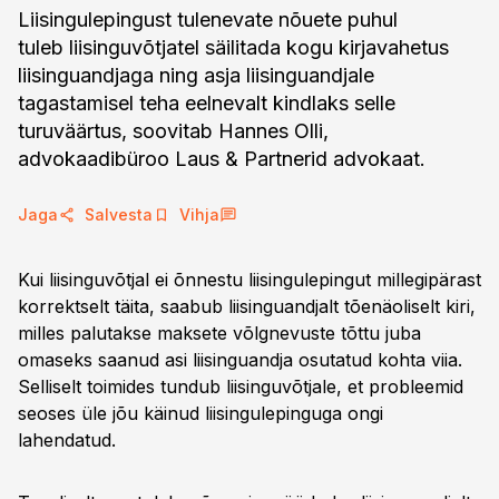
Liisingulepingust tulenevate nõuete puhul
tuleb liisinguvõtjatel säilitada kogu kirjavahetus
liisinguandjaga ning asja liisinguandjale
tagastamisel teha eelnevalt kindlaks selle
turuväärtus, soovitab Hannes Olli,
advokaadibüroo Laus & Partnerid advokaat.
Jaga
Salvesta
Vihja
Kui liisinguvõtjal ei õnnestu liisingulepingut millegipärast
korrektselt täita, saabub liisinguandjalt tõenäoliselt kiri,
milles palutakse maksete võlgnevuste tõttu juba
omaseks saanud asi liisinguandja osutatud kohta viia.
Selliselt toimides tundub liisinguvõtjale, et probleemid
seoses üle jõu käinud liisingulepinguga ongi
lahendatud.