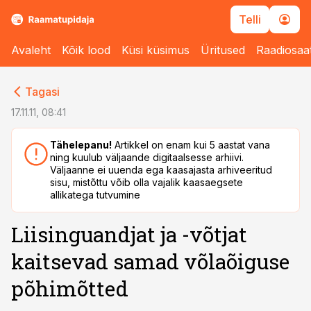
Telli
Avaleht
Kõik lood
Küsi küsimus
Üritused
Raadiosaa
cebook
cebook
Tagasi
Twitter)
Twitter)
17.11.11, 08:41
kedIn
kedIn
Tähelepanu!
Artikkel on enam kui 5 aastat vana
ning kuulub väljaande digitaalsesse arhiivi.
ail
ail
Väljaanne ei uuenda ega kaasajasta arhiveeritud
sisu, mistõttu võib olla vajalik kaasaegsete
k
k
allikatega tutvumine
Liisinguandjat ja -võtjat
kaitsevad samad võlaõiguse
põhimõtted