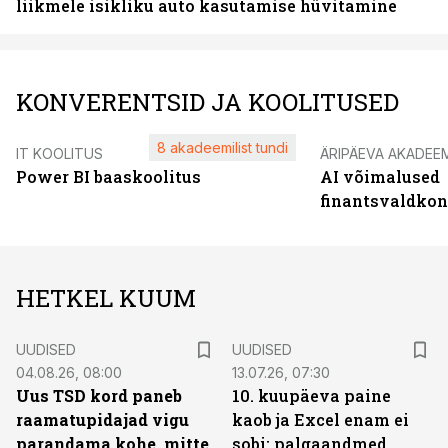
liikmele isikliku auto kasutamise hüvitamine
KONVERENTSID JA KOOLITUSED
8 akadeemilist tundi
IT KOOLITUS
ÄRIPÄEVA AKADEE
Power BI baaskoolitus
AI võimalused
finantsvaldko
HETKEL KUUM
UUDISED
UUDISED
04.08.26, 08:00
13.07.26, 07:30
Uus TSD kord paneb
10. kuupäeva paine
raamatupidajad vigu
kaob ja Excel enam ei
parandama kohe, mitte
sobi: palgaandmed