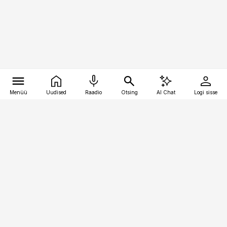
Menüü
Uudised
Raadio
Otsing
AI Chat
Logi sisse
Vana-Lõuna 39/1, 19094 Tallinn
(+372) 667 0111
raamatupidaja@raamatupidaja.ee
Telli
Reklaam
Firmast