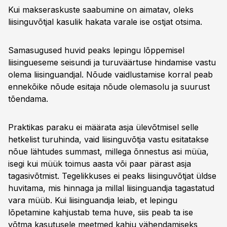
Kui makseraskuste saabumine on aimatav, oleks
liisinguvõtjal kasulik hakata varale ise ostjat otsima.
Samasugused huvid peaks lepingu lõppemisel
liisingueseme seisundi ja turuväärtuse hindamise vastu
olema liisinguandjal. Nõude vaidlustamise korral peab
ennekõike nõude esitaja nõude olemasolu ja suurust
tõendama.
Praktikas paraku ei määrata asja ülevõtmisel selle
hetkelist turuhinda, vaid liisinguvõtja vastu esitatakse
nõue lähtudes summast, millega õnnestus asi müüa,
isegi kui müük toimus aasta või paar pärast asja
tagasivõtmist. Tegelikkuses ei peaks liisinguvõtjat üldse
huvitama, mis hinnaga ja millal liisinguandja tagastatud
vara müüb. Kui liisinguandja leiab, et lepingu
lõpetamine kahjustab tema huve, siis peab ta ise
võtma kasutusele meetmed kahju vähendamiseks