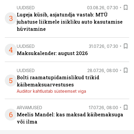
UUDISED
03.08.26, 07:30
Lugeja küsib, asjatundja vastab: MTÜ
3
juhatuse liikmele isikliku auto kasutamise
hüvitamine
UUDISED
31.07.26, 07:30
4
Maksukalender: august 2026
UUDISED
28.07.26, 08:00
Bolti raamatupidamislikud trikid
5
käibemaksuarvestuses
Audiitor kahtlustab süsteemset viga
ARVAMUSED
17.07.26, 08:00
6
Meelis Mandel: kas maksad käibemaksuga
või ilma