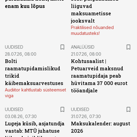
enam kuu lõpus
liiguvad
maksuametisse
jooksvalt
Praktilised nõuanded
muudatusteks!
UUDISED
ANALÜÜSID
28.07.26, 08:00
21.07.26, 08:00
Bolti
Kohtusaalist
|
raamatupidamislikud
Petuarveid maksnud
trikid
raamatupidaja peab
käibemaksuarvestuses
hüvitama 37 000 eurot
Audiitor kahtlustab süsteemset
tööandjale
viga
UUDISED
UUDISED
03.08.26, 07:30
31.07.26, 07:30
Lugeja küsib, asjatundja
Maksukalender: august
vastab: MTÜ juhatuse
2026