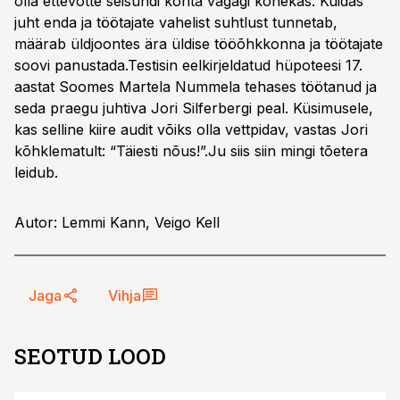
olla ettevõtte seisundi kohta vägagi kõnekas. Kuidas
juht enda ja töötajate vahelist suhtlust tunnetab,
määrab üldjoontes ära üldise tööõhkkonna ja töötajate
soovi panustada.Testisin eelkirjeldatud hüpoteesi 17.
aastat Soomes Martela Nummela tehases töötanud ja
seda praegu juhtiva Jori Silferbergi peal. Küsimusele,
kas selline kiire audit võiks olla vettpidav, vastas Jori
kõhklematult: “Täiesti nõus!”.Ju siis siin mingi tõetera
leidub.
Autor: Lemmi Kann, Veigo Kell
Jaga
Vihja
SEOTUD LOOD
ST