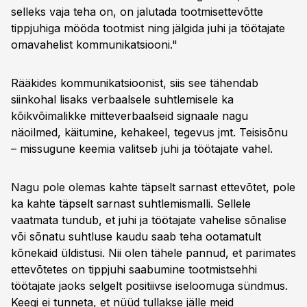
selleks vaja teha on, on jalutada tootmisettevõtte
tippjuhiga mööda tootmist ning jälgida juhi ja töötajate
omavahelist kommunikatsiooni."
Rääkides kommunikatsioonist, siis see tähendab
siinkohal lisaks verbaalsele suhtlemisele ka
kõikvõimalikke mitteverbaalseid signaale nagu
näoilmed, käitumine, kehakeel, tegevus jmt. Teisisõnu
– missugune keemia valitseb juhi ja töötajate vahel.
Nagu pole olemas kahte täpselt sarnast ettevõtet, pole
ka kahte täpselt sarnast suhtlemismalli. Sellele
vaatmata tundub, et juhi ja töötajate vahelise sõnalise
või sõnatu suhtluse kaudu saab teha ootamatult
kõnekaid üldistusi. Nii olen tähele pannud, et parimates
ettevõtetes on tippjuhi saabumine tootmistsehhi
töötajate jaoks selgelt positiivse iseloomuga sündmus.
Keegi ei tunneta, et nüüd tullakse jälle meid