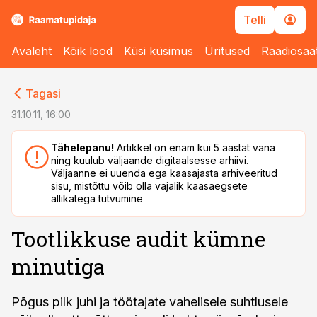
Telli
Avaleht
Kõik lood
Küsi küsimus
Üritused
Raadiosaa
cebook
cebook
Tagasi
Twitter)
Twitter)
31.10.11, 16:00
kedIn
kedIn
Tähelepanu!
Artikkel on enam kui 5 aastat vana
ning kuulub väljaande digitaalsesse arhiivi.
ail
ail
Väljaanne ei uuenda ega kaasajasta arhiveeritud
sisu, mistõttu võib olla vajalik kaasaegsete
k
k
allikatega tutvumine
Tootlikkuse audit kümne
minutiga
Põgus pilk juhi ja töötajate vahelisele suhtlusele