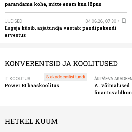
parandama kohe, mitte enam kuu lõpus
UUDISED
04.08.26, 07:30
Lugeja küsib, asjatundja vastab: pandipakendi
arvestus
KONVERENTSID JA KOOLITUSED
8 akadeemilist tundi
IT KOOLITUS
ÄRIPÄEVA AKADEE
Power BI baaskoolitus
AI võimalused
finantsvaldko
HETKEL KUUM