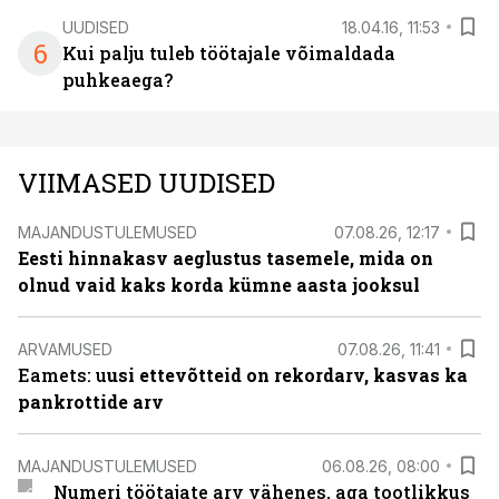
UUDISED
18.04.16, 11:53
6
Kui palju tuleb töötajale võimaldada
puhkeaega?
VIIMASED UUDISED
MAJANDUSTULEMUSED
07.08.26, 12:17
Eesti hinnakasv aeglustus tasemele, mida on
olnud vaid kaks korda kümne aasta jooksul
ARVAMUSED
07.08.26, 11:41
Eamets: u
usi ettevõtteid on rekordarv, kasvas ka
pankrottide arv
MAJANDUSTULEMUSED
06.08.26, 08:00
Numeri töötajate arv vähenes, aga tootlikkus