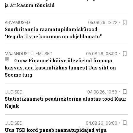
ja ärikasum tõusisid
ARVAMUSED
05.08.26, 13:22
Suurbritannia raamatupidamisbürood:
“Regulatiivne koormus on ohjeldamatu”
MAJANDUSTULEMUSED
05.08.26, 08:00
Grow Finance’i käive ülevõetud firmaga
kasvas, aga kasumlikkus langes | Uus siht on
Soome turg
UUDISED
04.08.26, 10:58
Statistikaameti peadirektorina alustas tööd Kaur
Kajak
UUDISED
04.08.26, 08:00
Uus TSD kord paneb raamatupidajad vigu