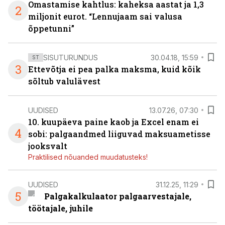
Omastamise kahtlus: kaheksa aastat ja 1,3
2
miljonit eurot. “Lennujaam sai valusa
õppetunni”
SISUTURUNDUS
30.04.18, 15:59
ST
3
Ettevõtja ei pea palka maksma, kuid kõik
sõltub valulävest
UUDISED
13.07.26, 07:30
10. kuupäeva paine kaob ja Excel enam ei
4
sobi: palgaandmed liiguvad maksuametisse
jooksvalt
Praktilised nõuanded muudatusteks!
UUDISED
31.12.25, 11:29
5
Palgakalkulaator palgaarvestajale,
töötajale, juhile