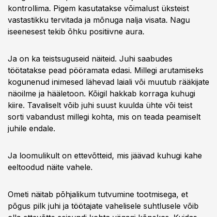
kontrollima. Pigem kasutatakse võimalust üksteist
vastastikku tervitada ja mõnuga nalja visata. Nagu
iseenesest tekib õhku positiivne aura.
Ja on ka teistsuguseid näiteid. Juhi saabudes
töötatakse pead pööramata edasi. Millegi arutamiseks
kogunenud inimesed lähevad laiali või muutub rääkijate
näoilme ja hääletoon. Kõigil hakkab korraga kuhugi
kiire. Tavaliselt võib juhi suust kuulda ühte või teist
sorti vabandust millegi kohta, mis on teada peamiselt
juhile endale.
Ja loomulikult on ettevõtteid, mis jäävad kuhugi kahe
eeltoodud näite vahele.
Ometi näitab põhjalikum tutvumine tootmisega, et
põgus pilk juhi ja töötajate vahelisele suhtlusele võib