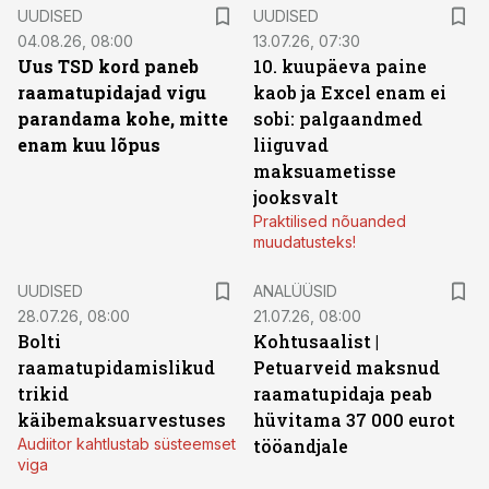
UUDISED
UUDISED
04.08.26, 08:00
13.07.26, 07:30
Uus TSD kord paneb
10. kuupäeva paine
raamatupidajad vigu
kaob ja Excel enam ei
parandama kohe, mitte
sobi: palgaandmed
enam kuu lõpus
liiguvad
maksuametisse
jooksvalt
Praktilised nõuanded
muudatusteks!
UUDISED
ANALÜÜSID
28.07.26, 08:00
21.07.26, 08:00
Bolti
Kohtusaalist
|
raamatupidamislikud
Petuarveid maksnud
trikid
raamatupidaja peab
käibemaksuarvestuses
hüvitama 37 000 eurot
Audiitor kahtlustab süsteemset
tööandjale
viga