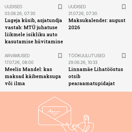
UUDISED
UUDISED
03.08.26, 07:30
31.07.26, 07:30
Lugeja küsib, asjatundja
Maksukalender: august
vastab: MTÜ juhatuse
2026
liikmele isikliku auto
kasutamise hüvitamine
ST
ARVAMUSED
TÖÖKUULUTUSED
17.07.26, 08:00
29.06.26, 10:33
Meelis Mandel: kas
Linnamäe Lihatööstus
maksad käibemaksuga
otsib
või ilma
pearaamatupidajat