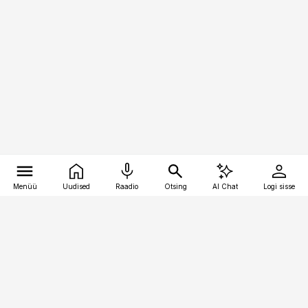
Menüü
Uudised
Raadio
Otsing
AI Chat
Logi sisse
Vana-Lõuna 39/1, 19094 Tallinn
(+372) 667 0111
raamatupidaja@raamatupidaja.ee