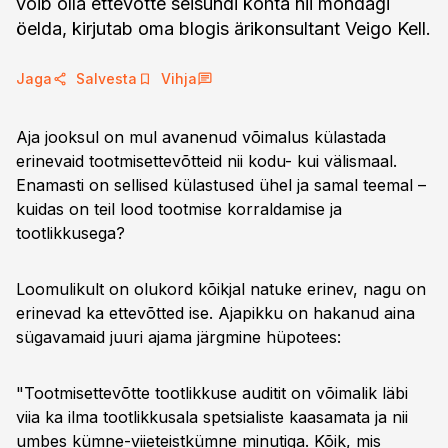
võib olla ettevõtte seisundi kohta nii mõndagi
öelda, kirjutab oma blogis ärikonsultant Veigo Kell.
Jaga
Salvesta
Vihja
Aja jooksul on mul avanenud võimalus külastada
erinevaid tootmisettevõtteid nii kodu- kui välismaal.
Enamasti on sellised külastused ühel ja samal teemal –
kuidas on teil lood tootmise korraldamise ja
tootlikkusega?
Loomulikult on olukord kõikjal natuke erinev, nagu on
erinevad ka ettevõtted ise. Ajapikku on hakanud aina
sügavamaid juuri ajama järgmine hüpotees:
"Tootmisettevõtte tootlikkuse auditit on võimalik läbi
viia ka ilma tootlikkusala spetsialiste kaasamata ja nii
umbes kümne-viieteistkümne minutiga. Kõik, mis