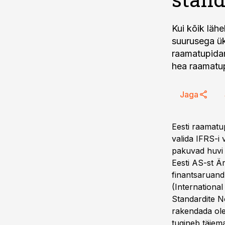
Kui kõik lähe
suurusega ük
raamatupidam
hea raamatup
Jaga
Eesti raamatup
valida IFRS-i
pakuvad huvi 
Eesti AS-st Ä
finantsaruand
(Internationa
Standardite N
rakendada ole
tugineb täiema