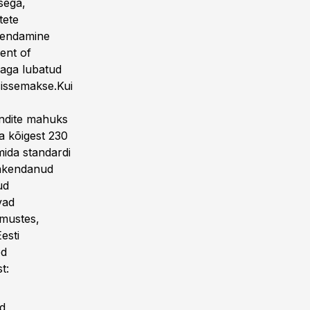
sega,
tete
hendamine
ent of
 aga lubatud
 sissemakse.Kui
ndite mahuks
a kõigest 230
mida standardi
rakendanud
ud
vad
imustes,
esti
ed
t:
d