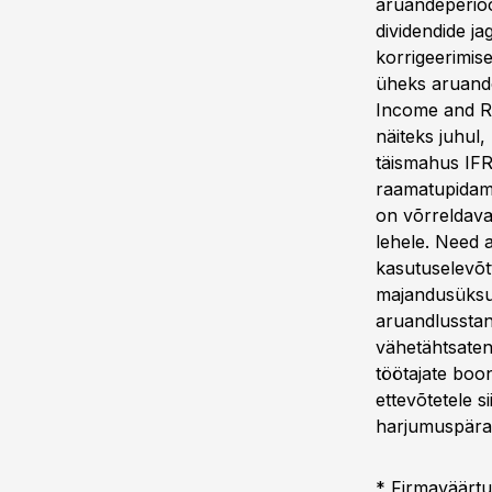
aruandeperioo
dividendide j
korrigeerimis
üheks aruande
Income and Re
näiteks juhul,
täismahus IFRS
raamatupidam
on võrreldava
lehele. Need a
kasutuselevõt
majandusüksus
aruandlusstand
vähetähtsaten
töötajate boo
ettevõtetele s
harjumuspäras
* Firmaväärtu