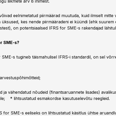
gu liikmete arv 8 inimest.
võivad eelnimetatud piirmäärad muutuda, kuid ilmselt mitte
 üksused, kes nende piirmääradeni ei küündi (ehk suurem 
test), on potentsiaalsed IFRS for SME-s rakendajad lähitul
or SME-s?
 SME-s tugineb täismahulisel IFRS-i standardil, on sel võrr
 arvestuspõhimõtteid;
d ja vähendatud nõudeid (finantsaruannete lisades) avaliku
ile; * lihtsustatud esmakordse kasutuselevõtu reegleid.
S for SME-s eeliseks on lihtsustatud käsitlus ühtse aruandl