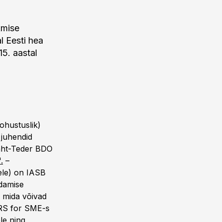
kmise
l Eesti hea
5. aastal
ohustuslik)
 juhendid
laht-Teder BDO
.
–
ele) on IASB
damise
, mida võivad
FRS for SME-s
le ning