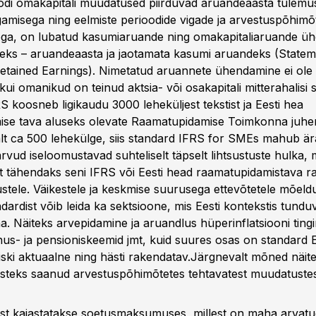
di omakapitali muudatused piirduvad aruandeaasta tulemu
agamisega ning eelmiste perioodide vigade ja arvestuspõhimõ
ega, on lubatud kasumiaruande ning omakapitaliaruande ü
ks – aruandeaasta ja jaotamata kasumi aruandeks (Statem
tained Earnings). Nimetatud aruannete ühendamine ei ole
 kui omanikud on teinud aktsia- või osakapitali mitterahalisi
 koosneb ligikaudu 3000 leheküljest tekstist ja Eesti hea
ise tava aluseks olevate Raamatupidamise Toimkonna juhe
lt ca 500 lehekülge, siis standard IFRS for SMEs mahub är
rvud iseloomustavad suhteliselt täpselt lihtsustuste hulka, 
t tähendaks seni IFRS või Eesti head raamatupidamistava 
tele. Väikestele ja keskmise suurusega ettevõtetele mõeld
ardist võib leida ka sektsioone, mis Eesti kontekstis tundu
a. Näiteks arvepidamine ja aruandlus hüperinflatsiooni ting
nus- ja pensioniskeemid jmt, kuid suures osas on standard E
iiski aktuaalne ning hästi rakendatav.
Järgnevalt mõned näit
teks saanud arvestuspõhimõtetes tehtavatest muudatustes
st kajastatakse soetusmaksumuses, millest on maha arvatu