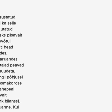
sustatud
 ka selle
sutatud
ks piisavalt
evõtul
ti head
des.
 aruandes
itajad peavad
muudeta.
gil põhjusel
l esmakordse
vahepeal
valt
k bilanss),
uanne. Kui