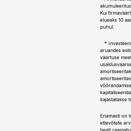
akumuleeritud
Kui firmaväärt
elueaks 10 aa
puhul.
* Investeerin
aruandes esit
väärtuse meet
usaldusväärsel
amortiseerita
amortiseeritav
võõrandamise
kapitaliseeri
kajastatakse 
Enamasti on t
ettevõtete arv
healt raamatu