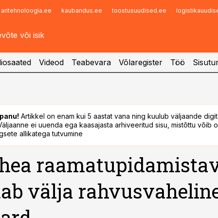
aritehnoloogia.ee
kaubandus.ee
toostusuudised.ee
logistikauudi
Infopank
Radar
iosaated
Videod
Teabevara
Võlaregister
Töö
Sisutu
panu!
Artikkel on enam kui 5 aastat vana ning kuulub väljaande digi
. Väljaanne ei uuenda ega kaasajasta arhiveeritud sisu, mistõttu võib ol
sete allikatega tutvumine
 hea raamatupidamista
ab välja rahvusvahelin
dard