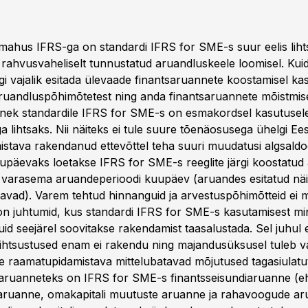
smahus IFRS-ga on standardi IFRS for SME-s suur eelis liht
 rahvusvaheliselt tunnustatud aruandluskeele loomisel. Kuid
gi vajalik esitada ülevaade finantsaruannete koostamisel ka
aruandluspõhimõtetest ning anda finantsaruannete mõistmise
minek standardile IFRS for SME-s on esmakordsel kasutusel
 lihtsaks. Nii näiteks ei tule suure tõenäosusega ühelgi Ees
stava rakendanud ettevõttel teha suuri muudatusi algsaldo
päevaks loetakse IFRS for SME-s reeglite järgi koostatud
e varasema aruandeperioodi kuupäev (aruandes esitatud nä
avad). Varem tehtud hinnanguid ja arvestuspõhimõtteid ei 
 juhtumid, kus standardi IFRS for SME-s kasutamisest min
uid seejärel soovitakse rakendamist taasalustada. Sel juhu
ihtsustused enam ei rakendu ning majandusüksusel tuleb 
se raamatupidamistava mittelubatavad mõjutused tagasiulatu
iaruanneteks on IFRS for SME-s finantsseisundiaruanne (eh
ruanne, omakapitali muutuste aruanne ja rahavoogude ar