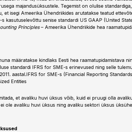
usega majandusüksustele. Tegemist on olulise standardiga, s
u, et isegi Ameerika Ühendriikides arutatakse teatud ettevõ
s kasutuselevõttu senise standardi US GAAP (United Stat
unting Principles
– Ameerika Ühendriikide hea raamatupid
una määratakse kindlaks Eesti hea raamatupidamistava ni
luse standardi IFRS for SME-s erinevused ning selle tulem
2011. aastal.IFRS for SME-s (
Financial Reporting Standards
zed Entities
itada, et avaliku huvi üksus võib, kuid ei pruugi olla avalik
ei ole avaliku huvi üksus ning avaliku sektori üksus üksühe
üksused