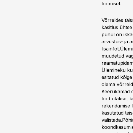
loomisel.
Võrreldes täi
käsitlus ühtse
puhul on ikka
arvestus- ja 
lisainfot.Üle
muudetud väga
raamatupidami
Ülemineku kuu
esitatud kõig
olema võrreld
Keerukamad on
loobutakse, k
rakendamise l
kasutatud tei
välistada.Põh
koondkasumia