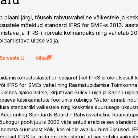
b plaani järgi, tõuseb rahvusvaheline väikestele ja kes
sustele mõeldud standard IFRS for SME-s 2013. aasta
istava ja IFRS-i kõrvale kolmandaks ning vahetab 201
idamistava üldse välja.
Salvesta
Vihja
idamiskohustuslastel on seejärel (kel IFRS ei ole otseselt k
 või IFRS for SMEs vahel ning Raamatupidamise Toimkonna
üksnes ajaloolastele, kirjutavad Sulev Luiga ja Karin Luige
ripäeva käsiraamatute foorumis rubriigis
"Autor annab nõu"
luse standardid väikestele ning keskmise suurusega üksust
l Accounting Standards Board – Rahvusvaheline Raamatupi
õukogu) poolt juulis 2009 välja antud eraldiseisev standard
nemata suurusest kõik, kes ei ole avaliku huvi üksused. I
hulisel IFRS-le, mida on lihtsustatud, et see sobiks väikeste