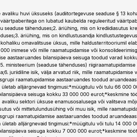
e avaliku huvi üksuseks (audiitortegevuse seaduse § 13 kohas
e väärtpaberitega on lubatud kaubelda reguleeritud väärtpab
u seaduse tähenduses;2. äriühing, mis on krediidiasutus kre
duses;3. äriühing, mis on kindlustusandja kindlustustegevu
kohaliku omavalitsuse üksus, mille haldusterritooriumil ela
 000 inimese või mille raamatupidamise või konsolideerimis
se aastaaruandes bilansipäeva seisuga toodud varad kokk
5. ministeerium (seaduse tähenduses) riigiraamatupidamise
6. juriidiline isik, välja arvatud riik, mille raamatupidamise v
isgrupi raamatupidamise aastaaruandes toodud aruandeaasta
ületab alljärgnevaid tingimusi:*müügitulu või tulu 66 000 
bilansipäeva seisuga kokku 33 000 000 eurot;*keskmine töö
. avaliku sektori üksuse enamusosalusega või valitseva mõju
asutus või mittetulundusühing või muu isik, mille raamatupid
isgrupi raamatupidamise aastaaruandes toodud aruandeaasta
ületab alljärgnevaid tingimusi:*müügitulu või tulu 14 000 
bilansipäeva seisuga kokku 7 000 000 eurot;*keskmine tööt