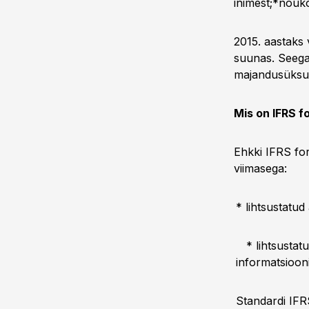
inimest;*nõuko
2015. aastaks 
suunas. Seega
majandusüksus
Mis on IFRS f
Ehkki IFRS for
viimasega:
* lihtsustatud
* lihtsustatu
informatsioon
Standardi IFR