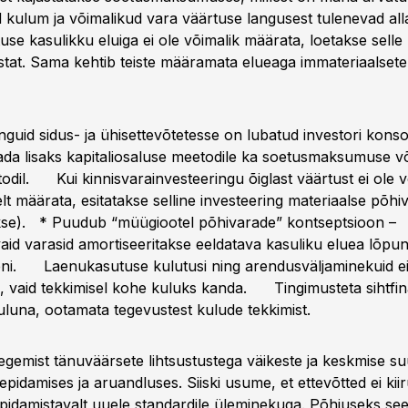
 kulum ja võimalikud vara väärtuse langusest tulenevad all
use kasulikku eluiga ei ole võimalik määrata, loetakse selle
stat. Sama kehtib teiste määramata elueaga immateriaalset
guid sidus- ja ühisettevõtetesse on lubatud investori konso
ada lisaks kapitaliosaluse meetodile ka soetusmaksumuse võ
odil. Kui kinnisvarainvesteeringu õiglast väärtust ei ole v
t määrata, esitatakse selline investeering materiaalse põhi
kse). * Puudub “müügiootel põhivarade” kontseptsioon –
aid varasid amortiseeritakse eeldatava kasuliku eluea lõpun
ni. Laenukasutuse kulutusi ning arendusväljaminekuid ei
da, vaid tekkimisel kohe kuluks kanda. Tingimusteta sihtfin
tuluna, ootamata tegevustest kulude tekkimist.
egemist tänuväärsete lihtsustustega väikeste ja keskmise s
epidamises ja aruandluses. Siiski usume, et ettevõtted ei kiir
pidamistavalt uuele standardile üleminekuga. Põhjuseks see