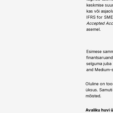
keskmise suur
kas või asjaol
IFRS for SME-
Accepted Acco
asemel.
Esimese samm
finantsaruand
selguma juba 
and Medium-si
Oluline on toon
üksus. Samuti 
mõisted.
Avaliku huvi 