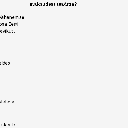
maksudest teadma?
 vähenemise
osa Eesti
evikus.
eldes
statava
uskeele