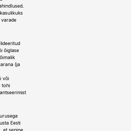
ahindlused.
 kasulikuks
e varade
lideeritud
i õiglase
õimalik
varana (ja
i või
 tohi
antseerimist
uurusega
usta Eesti
, et senine