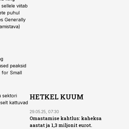
ellele viitab
tete puhul
es Generally
amistava)
ng
used peaksid
 for Small
HETKEL KUUM
u sektori
selt kattuvad
29.05.25, 07:30
Omastamise kahtlus: kaheksa
aastat ja 1,3 miljonit eurot.