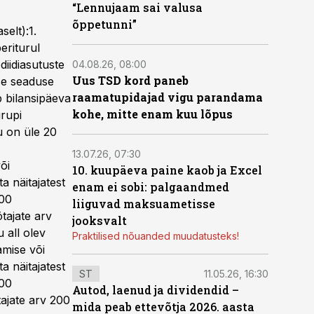
“Lennujaam sai valusa
õppetunni”
elt):1.
eriturul
diidiasutuste
04.08.26, 08:00
Uus TSD kord paneb
se seaduse
raamatupidajad vigu parandama
b bilansipäeva
kohe, mitte enam kuu lõpus
grupi
u on üle 20
13.07.26, 07:30
õi
10. kuupäeva paine kaob ja Excel
 näitajatest
enam ei sobi: palgaandmed
000
liiguvad maksuametisse
tajate arv
jooksvalt
 all olev
Praktilised nõuanded muudatusteks!
amise või
 näitajatest
ST
11.05.26, 16:30
000
Autod, laenud ja dividendid –
ajate arv 200
mida peab ettevõtja 2026. aasta