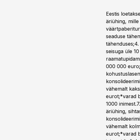
Eestis loetaks
äriühing, mill
väärtpaberitur
seaduse tähen
tähenduses;4. 
seisuga üle 10
raamatupidami
000 000 euro;
kohustuslasena;
konsolideerim
vähemalt kaks 
eurot;*varad 
1000 inimest.7
äriühing, siht
konsolideerim
vähemalt kolm 
eurot;*varad 