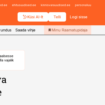
Iseteenindus
sed.ee
ehitusuudised.ee
kinnisvarauudised.ee
personaliuudised.ee
Telli Raamatupidaja
Küsi AI-lt
Telli
Logi sisse
rundus
Saada vihje
Minu Raamatupidaja
taalsesse
la vajalik
va
e